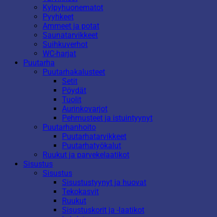
Kylpyhuonematot
Pyyhkeet
Ammeet ja potat
Saunatarvikkeet
Suihkuverhot
WC-harjat
Puutarha
Puutarhakalusteet
Setit
Pöydät
Tuolit
Aurinkovarjot
Pehmusteet ja istuintyynyt
Puutarhanhoito
Puutarhatarvikkeet
Puutarhatyökalut
Ruukut ja parvekelaatikot
Sisustus
Sisustus
Sisustustyynyt ja huovat
Tekokasvit
Ruukut
Sisustuskorit ja -laatikot