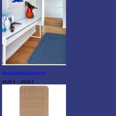
Käytävämatto Stanford
Hintaluokka:
39,90
€
–
69,90
€
39,90 €
-
69,90 €