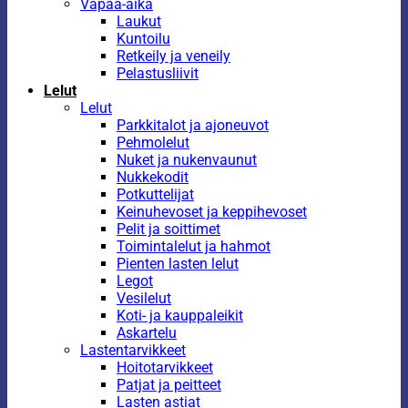
Vapaa-aika
Laukut
Kuntoilu
Retkeily ja veneily
Pelastusliivit
Lelut
Lelut
Parkkitalot ja ajoneuvot
Pehmolelut
Nuket ja nukenvaunut
Nukkekodit
Potkuttelijat
Keinuhevoset ja keppihevoset
Pelit ja soittimet
Toimintalelut ja hahmot
Pienten lasten lelut
Legot
Vesilelut
Koti- ja kauppaleikit
Askartelu
Lastentarvikkeet
Hoitotarvikkeet
Patjat ja peitteet
Lasten astiat