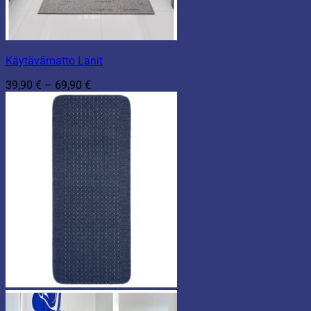
Käytävämatto Lanit
Hintaluokka:
39,90
€
–
69,90
€
39,90 €
-
69,90 €