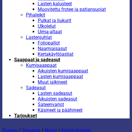
Lasten kalusteet
Muovitettu frotee ja patjansuojat
Pihaleikit
Pulkat ja liukurit
Ulkolelut
Uima-altaat
Lastenjuhlat
Foliopallot
Naamiaisasut
Kertakäyttöastiat
Saappaat ja sadeasut
Kumisaappaat
Aikuisten kumisaappaat
Lasten kumisaappaat
Muut jalkineet
Sadeasut
Lasten sadeasut
Aikuisten sadeasut
Sateenvarjot
Käsineet ja päähineet
Tarjoukset
Etusivu
/
Sisustus
/
Matot
/
Käytävämatot