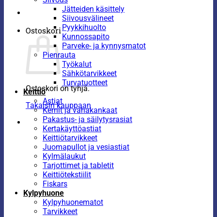
Jätteiden käsittely
Siivousvälineet
Pyykkihuolto
Ostoskori
Kunnossapito
Parveke- ja kynnysmatot
Pienrauta
Työkalut
Sähkötarvikkeet
Turvatuotteet
Ostoskori on tyhjä.
Keittiö
Astiat
Takaisin kauppaan
Kernit ja vahakankaat
Pakastus- ja säilytysrasiat
Kertakäyttöastiat
Keittiötarvikkeet
Juomapullot ja vesiastiat
Kylmälaukut
Tarjottimet ja tabletit
Keittiötekstiilit
Fiskars
Kylpyhuone
Kylpyhuonematot
Tarvikkeet