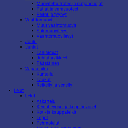
Muovitettu frotee ja patjansuojat
Patjat ja varavuoteet
Peitot ja tyynyt
Vaahtomuovit
Muut vaahtomuovit
Solumuovilevyt
Vaahtomuovilevyt
Joulu
Juhlat
Lahjaideat
Juhlatarvikkeet
Pääsiäinen
Vapaa-aika
Kuntoilu
Laukut
Retkeily ja veneily
Lelut
Lelut
Askartelu
Keinuhevoset ja keppihevoset
Koti- ja kauppaleikit
Legot
Pehmolelut