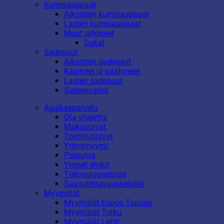
Kumisaappaat
Aikuisten kumisaappaat
Lasten kumisaappaat
Muut jalkineet
Sukat
Sadeasut
Aikuisten sadeasut
Käsineet ja päähineet
Lasten sadeasut
Sateenvarjot
Asiakaspalvelu
Ota yhteyttä
Maksutavat
Toimitustavat
Yritysmyynti
Palautus
Yleiset ehdot
Tietosuojaseloste
Saavutettavuusseloste
Myymälät
Myymälät Espoo Tapiola
Myymälät Turku
Myymälät Lahti