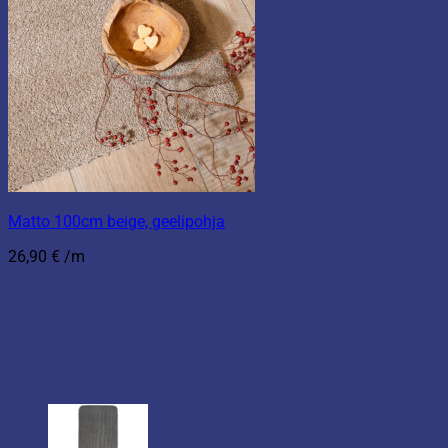
Matto 100cm beige, geelipohja
26,90
€
/m