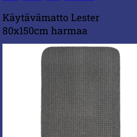
Käytävämatto Lester
80x150cm harmaa