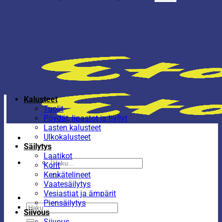
Kalusteet
Tuolit
Pöydät, lipastot ja hyllyt
Lasten kalusteet
Ulkokalusteet
Säilytys
Laatikot
Etsi:
Korit
Kenkätelineet
Vaatesäilytys
Vesiastiat ja ämpärit
Piensäilytys
Etsi:
Siivous
Siivous