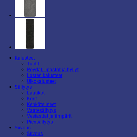
Kalusteet
Tuolit
Pöydät, lipastot ja hyllyt
Lasten kalusteet
Ulkokalusteet
Säilytys
Laatikot
Korit
Kenkätelineet
Vaatesäilytys
Vesiastiat ja ämpärit
Piensäilytys
Siivous
Siivous