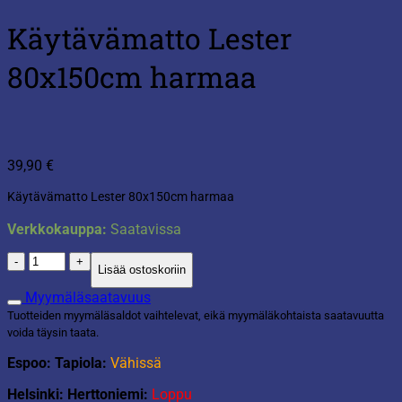
Käytävämatto Lester
80x150cm harmaa
39,90
€
Käytävämatto Lester 80x150cm harmaa
Verkkokauppa:
Saatavissa
Käytävämatto
Lisää ostoskoriin
Lester
80x150cm
Myymäläsaatavuus
harmaa
Tuotteiden myymäläsaldot vaihtelevat, eikä myymäläkohtaista saatavuutta
määrä
voida täysin taata.
Espoo: Tapiola:
Vähissä
Helsinki: Herttoniemi:
Loppu