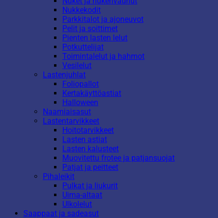
Nuket ja nukenvaunut
Nukkekodit
Parkkitalot ja ajoneuvot
Pelit ja soittimet
Pienten lasten lelut
Potkuttelijat
Toimintalelut ja hahmot
Vesilelut
Lastenjuhlat
Foliopallot
Kertakäyttöastiat
Halloween
Naamiaisasut
Lastentarvikkeet
Hoitotarvikkeet
Lasten astiat
Lasten kalusteet
Muovitettu frotee ja patjansuojat
Patjat ja peitteet
Pihaleikit
Pulkat ja liukurit
Uima-altaat
Ulkolelut
Saappaat ja sadeasut