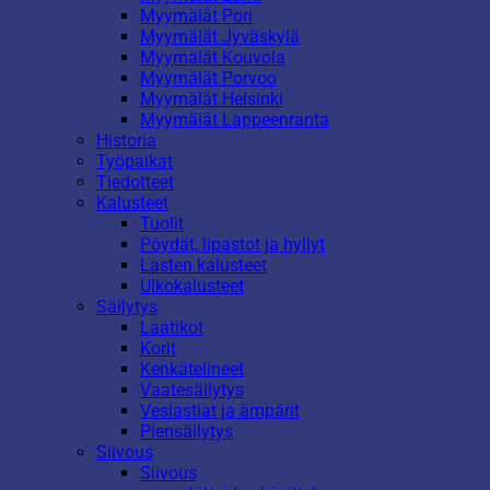
Myymälät Pori
Myymälät Jyväskylä
Myymälät Kouvola
Myymälät Porvoo
Myymälät Helsinki
Myymälät Lappeenranta
Historia
Työpaikat
Tiedotteet
Kalusteet
Tuolit
Pöydät, lipastot ja hyllyt
Lasten kalusteet
Ulkokalusteet
Säilytys
Laatikot
Korit
Kenkätelineet
Vaatesäilytys
Vesiastiat ja ämpärit
Piensäilytys
Siivous
Siivous