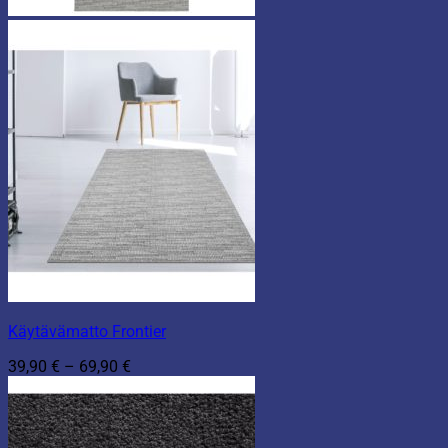
Käytävämatto Frontier
Hintaluokka:
39,90
€
–
69,90
€
39,90 €
-
69,90 €