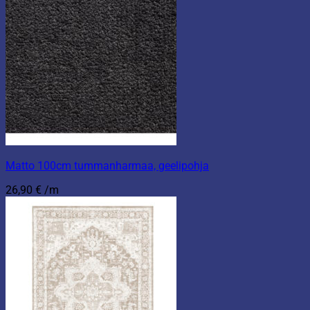
Matto 100cm tummanharmaa, geelipohja
26,90
€
/m