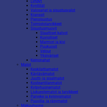
Lyhdyt
Kynttilät
Valosarjat ja sisustusvalot
Kranssit
Piensisustus
Toimistotarvikkeet
Sisustusmuovit
Staattiset kalvot
Kuviolliset
Marmori ja kivi
Puukuosit
Velour
Yksiväriset
Keinonahat
Matot
Keskilattiamatot
Käytävämatot
Juutti- ja sisalmatot
Kosteantilanmatot
Kylpyhuonematot
Liukuestematot ja tarvikkeet
Parveke ja kynnysmatot
Puuvilla- ja räsymatot
Makuuhuone