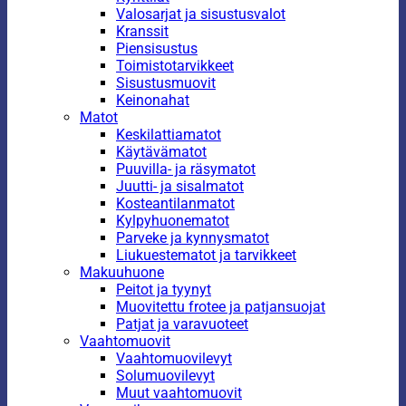
Valosarjat ja sisustusvalot
Kranssit
Piensisustus
Toimistotarvikkeet
Sisustusmuovit
Keinonahat
Matot
Keskilattiamatot
Käytävämatot
Puuvilla- ja räsymatot
Juutti- ja sisalmatot
Kosteantilanmatot
Kylpyhuonematot
Parveke ja kynnysmatot
Liukuestematot ja tarvikkeet
Makuuhuone
Peitot ja tyynyt
Muovitettu frotee ja patjansuojat
Patjat ja varavuoteet
Vaahtomuovit
Vaahtomuovilevyt
Solumuovilevyt
Muut vaahtomuovit