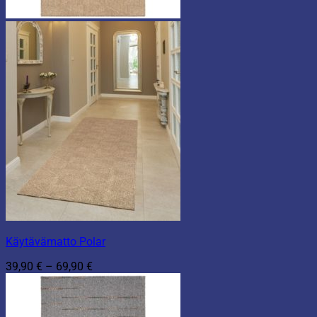
Käytävämatto Polar
Hintaluokka:
39,90
€
–
69,90
€
39,90 €
-
69,90 €