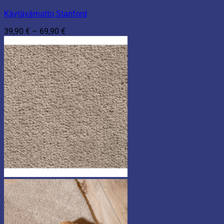
Käytävämatto Stanford
Hintaluokka:
39,90
€
–
69,90
€
39,90 €
-
69,90 €