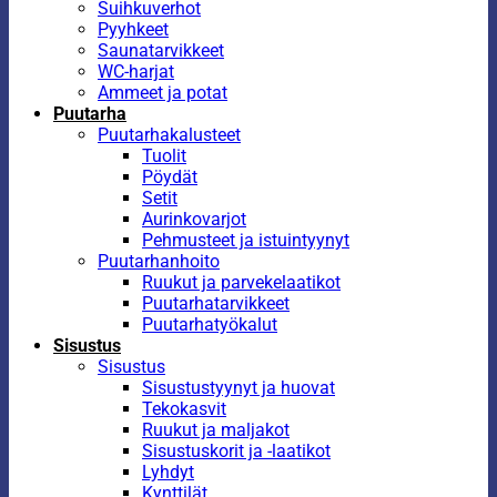
Suihkuverhot
Pyyhkeet
Saunatarvikkeet
WC-harjat
Ammeet ja potat
Puutarha
Puutarhakalusteet
Tuolit
Pöydät
Setit
Aurinkovarjot
Pehmusteet ja istuintyynyt
Puutarhanhoito
Ruukut ja parvekelaatikot
Puutarhatarvikkeet
Puutarhatyökalut
Sisustus
Sisustus
Sisustustyynyt ja huovat
Tekokasvit
Ruukut ja maljakot
Sisustuskorit ja -laatikot
Lyhdyt
Kynttilät