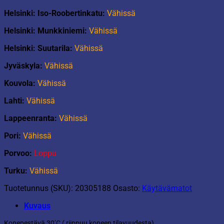
Helsinki: Iso-Roobertinkatu:
Vähissä
Helsinki: Munkkiniemi:
Vähissä
Helsinki: Suutarila:
Vähissä
Jyväskyla:
Vähissä
Kouvola:
Vähissä
Lahti:
Vähissä
Lappeenranta:
Vähissä
Pori:
Vähissä
Porvoo:
Loppu
Turku:
Vähissä
Tuotetunnus (SKU):
20305188
Osasto:
Käytävämatot
Kuvaus
Konepestävä 30’C ( riippuu koneen tilavuudesta).