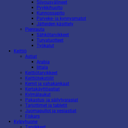
Siivousvälineet
Pyykkihuolto
Kunnossapito
Parveke- ja kynnysmatot
Jätteiden käsittely
Pienrauta
Sähkötarvikkeet
Turvatuotteet
Työkalut
Keittiö
Astiat
Arabia
Iittala
Keittiötarvikkeet
Keittiötekstiilit
Kernit ja vahakankaat
Kertakäyttöastiat
Kylmälaukut
Pakastus- ja säilytysrasiat
Tarjottimet ja tabletit
Juomapullot ja vesiastiat
Fiskars
Kylpyhuone
Tarvikkeet