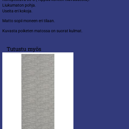
Liukumaton pohja.
Useita eri kokoja.
Matto sopii moneen eri tilaan.
Kuvasta poiketen matossa on suorat kulmat.
Tutustu myös