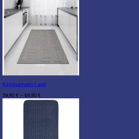
Käytävämatto Lanit
Hintaluokka:
39,90
€
–
69,90
€
39,90 €
-
69,90 €