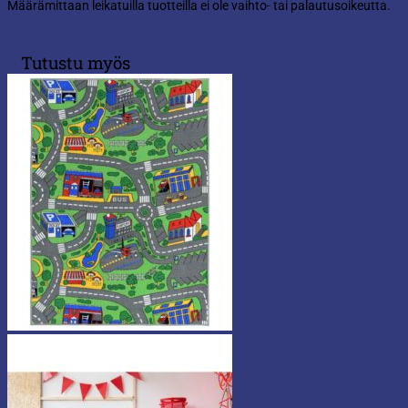
Määrämittaan leikatuilla tuotteilla ei ole vaihto- tai palautusoikeutta.
Tutustu myös