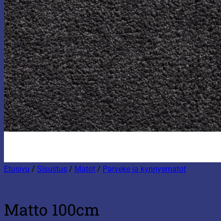
Etusivu
/
Sisustus
/
Matot
/
Parveke ja kynnysmatot
Matto 100cm