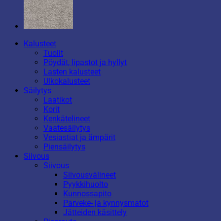
Kalusteet
Tuolit
Pöydät, lipastot ja hyllyt
Lasten kalusteet
Ulkokalusteet
Säilytys
Laatikot
Korit
Kenkätelineet
Vaatesäilytys
Vesiastiat ja ämpärit
Piensäilytys
Siivous
Siivous
Siivousvälineet
Pyykkihuolto
Kunnossapito
Parveke- ja kynnysmatot
Jätteiden käsittely