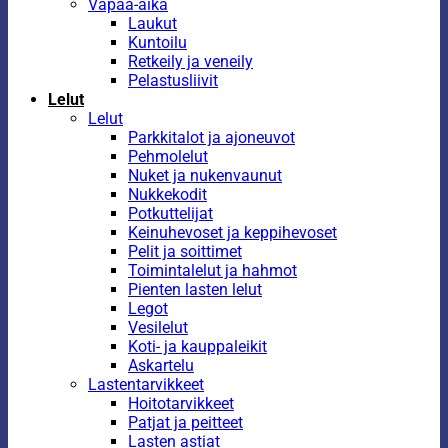
Vapaa-aika
Laukut
Kuntoilu
Retkeily ja veneily
Pelastusliivit
Lelut
Lelut
Parkkitalot ja ajoneuvot
Pehmolelut
Nuket ja nukenvaunut
Nukkekodit
Potkuttelijat
Keinuhevoset ja keppihevoset
Pelit ja soittimet
Toimintalelut ja hahmot
Pienten lasten lelut
Legot
Vesilelut
Koti- ja kauppaleikit
Askartelu
Lastentarvikkeet
Hoitotarvikkeet
Patjat ja peitteet
Lasten astiat