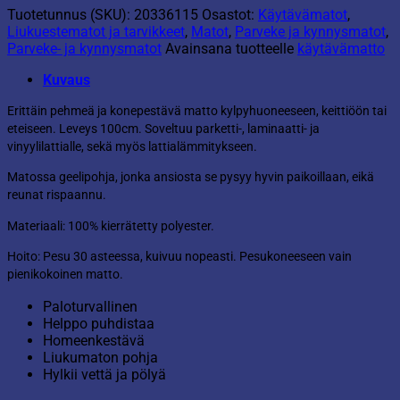
Tuotetunnus (SKU):
20336115
Osastot:
Käytävämatot
,
Liukuestematot ja tarvikkeet
,
Matot
,
Parveke ja kynnysmatot
,
Parveke- ja kynnysmatot
Avainsana tuotteelle
käytävämatto
Kuvaus
Erittäin pehmeä ja konepestävä matto kylpyhuoneeseen, keittiöön tai
eteiseen. Leveys 100cm. Soveltuu parketti-, laminaatti- ja
vinyylilattialle, sekä myös lattialämmitykseen.
Matossa geelipohja, jonka ansiosta se pysyy hyvin paikoillaan, eikä
reunat rispaannu.
Materiaali: 100% kierrätetty polyester.
Hoito: Pesu 30 asteessa, kuivuu nopeasti. Pesukoneeseen vain
pienikokoinen matto.
Paloturvallinen
Helppo puhdistaa
Homeenkestävä
Liukumaton pohja
Hylkii vettä ja pölyä