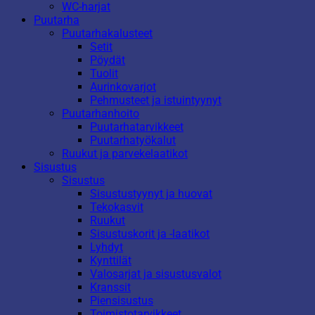
WC-harjat
Puutarha
Puutarhakalusteet
Setit
Pöydät
Tuolit
Aurinkovarjot
Pehmusteet ja istuintyynyt
Puutarhanhoito
Puutarhatarvikkeet
Puutarhatyökalut
Ruukut ja parvekelaatikot
Sisustus
Sisustus
Sisustustyynyt ja huovat
Tekokasvit
Ruukut
Sisustuskorit ja -laatikot
Lyhdyt
Kynttilät
Valosarjat ja sisustusvalot
Kranssit
Piensisustus
Toimistotarvikkeet