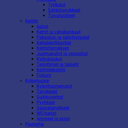
Työkalut
Sähkötarvikkeet
Turvatuotteet
Keittiö
Astiat
Kernit ja vahakankaat
Pakastus- ja säilytysrasiat
Kertakäyttöastiat
Keittiötarvikkeet
Juomapullot ja vesiastiat
Kylmälaukut
Tarjottimet ja tabletit
Keittiötekstiilit
Fiskars
Kylpyhuone
Kylpyhuonematot
Tarvikkeet
Suihkuverhot
Pyyhkeet
Saunatarvikkeet
WC-harjat
Ammeet ja potat
Puutarha