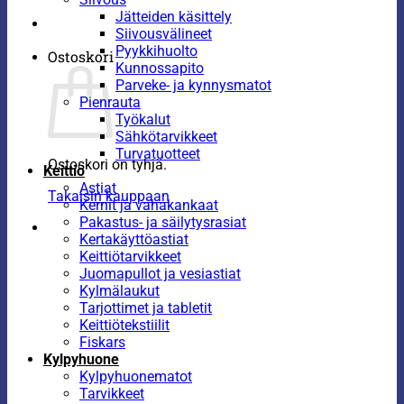
Jätteiden käsittely
Siivousvälineet
Pyykkihuolto
Ostoskori
Kunnossapito
Parveke- ja kynnysmatot
Pienrauta
Työkalut
Sähkötarvikkeet
Turvatuotteet
Ostoskori on tyhjä.
Keittiö
Astiat
Takaisin kauppaan
Kernit ja vahakankaat
Pakastus- ja säilytysrasiat
Kertakäyttöastiat
Keittiötarvikkeet
Juomapullot ja vesiastiat
Kylmälaukut
Tarjottimet ja tabletit
Keittiötekstiilit
Fiskars
Kylpyhuone
Kylpyhuonematot
Tarvikkeet