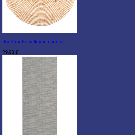
Juuttimatto valkoinen punos
29,90
€