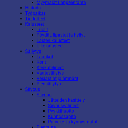
Myymälät Lappeenranta
Historia
Työpaikat
Tiedotteet
Kalusteet
Tuolit
Pöydät, lipastot ja hyllyt
Lasten kalusteet
Ulkokalusteet
Säilytys
Laatikot
Korit
Kenkätelineet
Vaatesäilytys
Vesiastiat ja ämpärit
Piensäilytys
Siivous
Siivous
Jätteiden käsittely
Siivousvälineet
Pyykkihuolto
Kunnossapito
Parveke- ja kynnysmatot
Pienrauta