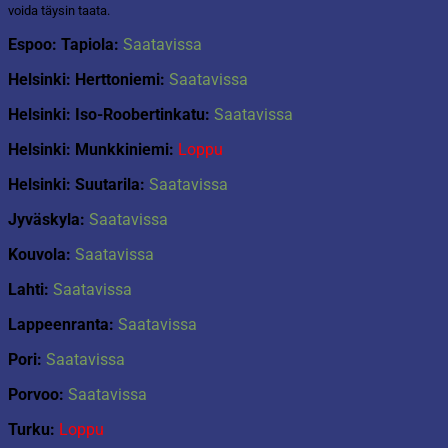
voida täysin taata.
Espoo: Tapiola:
Saatavissa
Helsinki: Herttoniemi:
Saatavissa
Helsinki: Iso-Roobertinkatu:
Saatavissa
Helsinki: Munkkiniemi:
Loppu
Helsinki: Suutarila:
Saatavissa
Jyväskyla:
Saatavissa
Kouvola:
Saatavissa
Lahti:
Saatavissa
Lappeenranta:
Saatavissa
Pori:
Saatavissa
Porvoo:
Saatavissa
Turku:
Loppu