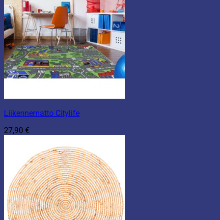
Liikennematto Citylife
27,90
€