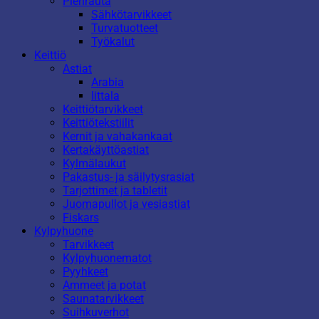
Pienrauta
Sähkötarvikkeet
Turvatuotteet
Työkalut
Keittiö
Astiat
Arabia
Iittala
Keittiötarvikkeet
Keittiötekstiilit
Kernit ja vahakankaat
Kertakäyttöastiat
Kylmälaukut
Pakastus- ja säilytysrasiat
Tarjottimet ja tabletit
Juomapullot ja vesiastiat
Fiskars
Kylpyhuone
Tarvikkeet
Kylpyhuonematot
Pyyhkeet
Ammeet ja potat
Saunatarvikkeet
Suihkuverhot