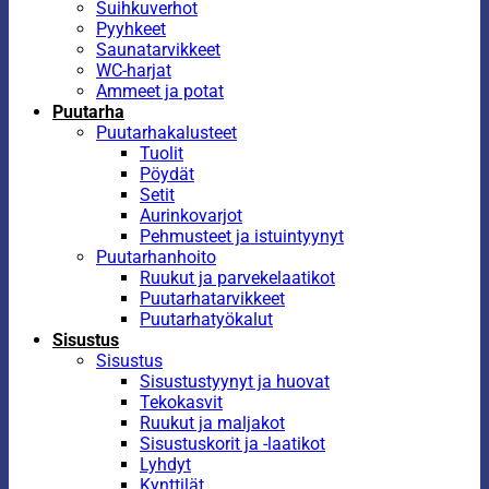
Suihkuverhot
Pyyhkeet
Saunatarvikkeet
WC-harjat
Ammeet ja potat
Puutarha
Puutarhakalusteet
Tuolit
Pöydät
Setit
Aurinkovarjot
Pehmusteet ja istuintyynyt
Puutarhanhoito
Ruukut ja parvekelaatikot
Puutarhatarvikkeet
Puutarhatyökalut
Sisustus
Sisustus
Sisustustyynyt ja huovat
Tekokasvit
Ruukut ja maljakot
Sisustuskorit ja -laatikot
Lyhdyt
Kynttilät