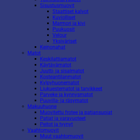
Sisustusmuovit
Staattiset kalvot
Kuviolliset
Marmori ja kivi
Puukuosit
Velour
Yksiväriset
Keinonahat
Matot
Keskilattiamatot
Käytävämatot
Juutti- ja sisalmatot
Kosteantilanmatot
Kylpyhuonematot
Liukuestematot ja tarvikkeet
Parveke ja kynnysmatot
Puuvilla- ja räsymatot
Makuuhuone
Muovitettu frotee ja patjansuojat
Patjat ja varavuoteet
Peitot ja tyynyt
Vaahtomuovit
Muut vaahtomuovit