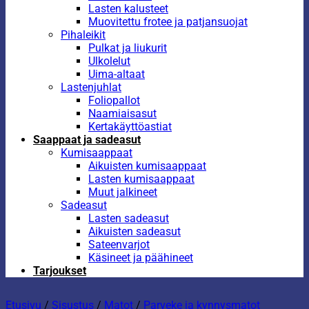
Lasten kalusteet
Muovitettu frotee ja patjansuojat
Pihaleikit
Pulkat ja liukurit
Ulkolelut
Uima-altaat
Lastenjuhlat
Foliopallot
Naamiaisasut
Kertakäyttöastiat
Saappaat ja sadeasut
Kumisaappaat
Aikuisten kumisaappaat
Lasten kumisaappaat
Muut jalkineet
Sadeasut
Lasten sadeasut
Aikuisten sadeasut
Sateenvarjot
Käsineet ja päähineet
Tarjoukset
Etusivu
/
Sisustus
/
Matot
/
Parveke ja kynnysmatot