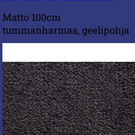
Matto 100cm
tummanharmaa, geelipohja