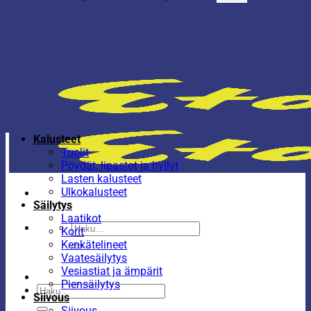
Kalusteet
Tuolit
Pöydät, lipastot ja hyllyt
Lasten kalusteet
Ulkokalusteet
Säilytys
Laatikot
Etsi:
Korit
Kenkätelineet
Vaatesäilytys
Vesiastiat ja ämpärit
Piensäilytys
Etsi:
Siivous
Siivous