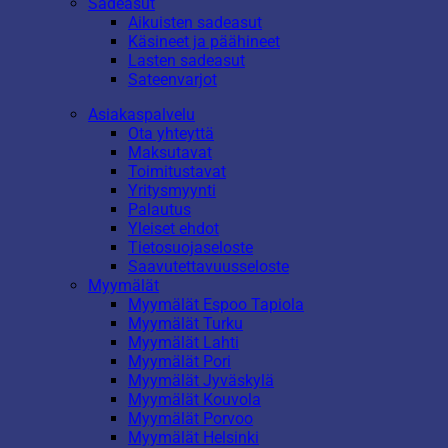
Sadeasut
Aikuisten sadeasut
Käsineet ja päähineet
Lasten sadeasut
Sateenvarjot
Asiakaspalvelu
Ota yhteyttä
Maksutavat
Toimitustavat
Yritysmyynti
Palautus
Yleiset ehdot
Tietosuojaseloste
Saavutettavuusseloste
Myymälät
Myymälät Espoo Tapiola
Myymälät Turku
Myymälät Lahti
Myymälät Pori
Myymälät Jyväskylä
Myymälät Kouvola
Myymälät Porvoo
Myymälät Helsinki