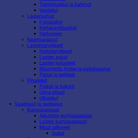
Toimintalelut ja hahmot
Vesilelut
Lastenjuhlat
Foliopallot
Kertakäyttöastiat
Halloween
Naamiaisasut
Lastentarvikkeet
Hoitotarvikkeet
Lasten astiat
Lasten kalusteet
Muovitettu frotee ja patjansuojat
Patjat ja peitteet
Pihaleikit
Pulkat ja liukurit
Uima-altaat
Ulkolelut
Saappaat ja sadeasut
Kumisaappaat
Aikuisten kumisaappaat
Lasten kumisaappaat
Muut jalkineet
Sukat