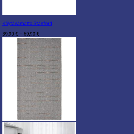
Käytävämatto Stanford
Hintaluokka:
39,90
€
–
69,90
€
39,90 €
-
69,90 €