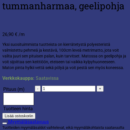
tummanharmaa, geelipohja
26,90
€
/m
Yksi suosituimmista tuotteista on kierrätetystä polyesteristä
valmistettu pehmeä ja kestävä, 100cm leveä metrimatto, jota voit
valita juuri sen pituisen palan, kuin tarvitset. Matossa on geelipohja ja
voit sijoittaa sen keittiöön, eteiseen tai vaikka kylpyhuoneeseen.
Maton pinta hylkii vettä sekä pölyä ja voit pestä sen myös koneessa.
Verkkokauppa:
Saatavissa
Matto
Pituus (m)
100cm
tummanharmaa,
geelipohja
Tuotteen hinta
määrä
Lisää ostoskoriin
Myymäläsaatavuus
Tuotteiden myymäläsaldot vaihtelevat, eikä myymäläkohtaista saatavuutta