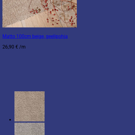
Matto 100cm beige, geelipohja
26,90
€
/m