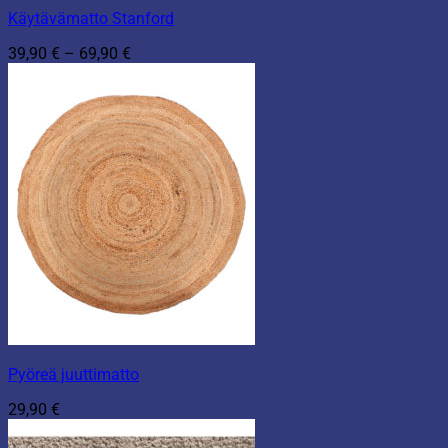
Käytävämatto Stanford
Hintaluokka:
39,90
€
–
69,90
€
39,90 €
-
69,90 €
Pyöreä juuttimatto
29,90
€