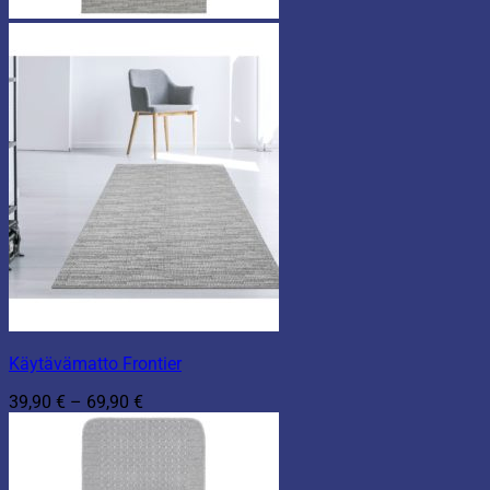
Käytävämatto Frontier
Hintaluokka:
39,90
€
–
69,90
€
39,90 €
-
69,90 €