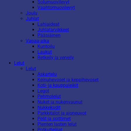
Solumuovilevyt
Vaahtomuovilevyt
Joulu
Juhlat
Lahjaideat
Juhlatarvikkeet
Pääsiäinen
Vapaa-aika
Kuntoilu
Laukut
Retkeily ja veneily
Lelut
Lelut
Askartelu
Keinuhevoset ja keppihevoset
Koti- ja kauppaleikit
Legot
Pehmolelut
Nuket ja nukenvaunut
Nukkekodit
Parkkitalot ja ajoneuvot
Pelit ja soittimet
Pienten lasten lelut
Potkuttelijat