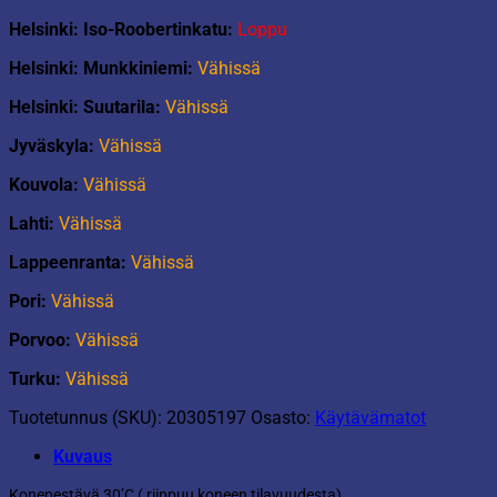
Helsinki: Iso-Roobertinkatu:
Loppu
Helsinki: Munkkiniemi:
Vähissä
Helsinki: Suutarila:
Vähissä
Jyväskyla:
Vähissä
Kouvola:
Vähissä
Lahti:
Vähissä
Lappeenranta:
Vähissä
Pori:
Vähissä
Porvoo:
Vähissä
Turku:
Vähissä
Tuotetunnus (SKU):
20305197
Osasto:
Käytävämatot
Kuvaus
Konepestävä 30’C ( riippuu koneen tilavuudesta).