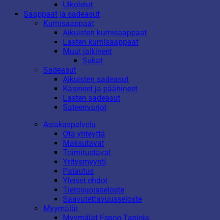
Ulkolelut
Saappaat ja sadeasut
Kumisaappaat
Aikuisten kumisaappaat
Lasten kumisaappaat
Muut jalkineet
Sukat
Sadeasut
Aikuisten sadeasut
Käsineet ja päähineet
Lasten sadeasut
Sateenvarjot
Asiakaspalvelu
Ota yhteyttä
Maksutavat
Toimitustavat
Yritysmyynti
Palautus
Yleiset ehdot
Tietosuojaseloste
Saavutettavuusseloste
Myymälät
Myymälät Espoo Tapiola