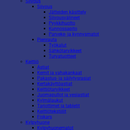
Siivous
Siivous
Jätteiden käsittely
Siivousvälineet
Pyykkihuolto
Kunnossapito
Parveke- ja kynnysmatot
Pienrauta
Työkalut
Sähkötarvikkeet
Turvatuotteet
Keittiö
Astiat
Kernit ja vahakankaat
Pakastus- ja säilytysrasiat
Kertakäyttöastiat
Keittiötarvikkeet
Juomapullot ja vesiastiat
Kylmälaukut
Tarjottimet ja tabletit
Keittiötekstiilit
Fiskars
Kylpyhuone
Kylpyhuonematot