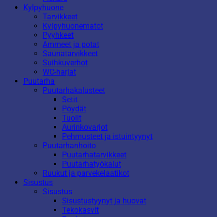
Kylpyhuone
Tarvikkeet
Kylpyhuonematot
Pyyhkeet
Ammeet ja potat
Saunatarvikkeet
Suihkuverhot
WC-harjat
Puutarha
Puutarhakalusteet
Setit
Pöydät
Tuolit
Aurinkovarjot
Pehmusteet ja istuintyynyt
Puutarhanhoito
Puutarhatarvikkeet
Puutarhatyökalut
Ruukut ja parvekelaatikot
Sisustus
Sisustus
Sisustustyynyt ja huovat
Tekokasvit