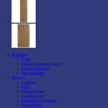
Kalusteet
Tuolit
Pöydät, lipastot ja hyllyt
Lasten kalusteet
Ulkokalusteet
Säilytys
Laatikot
Korit
Kenkätelineet
Vaatesäilytys
Vesiastiat ja ämpärit
Piensäilytys