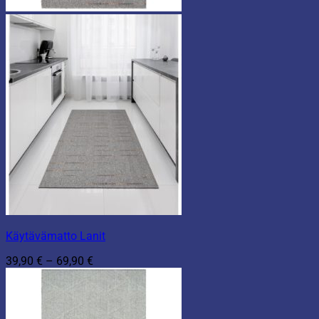
Käytävämatto Lanit
Hintaluokka:
39,90
€
–
69,90
€
39,90 €
-
69,90 €