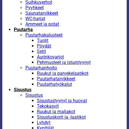
Suihkuverhot
Pyyhkeet
Saunatarvikkeet
WC-harjat
Ammeet ja potat
Puutarha
Puutarhakalusteet
Tuolit
Pöydät
Setit
Aurinkovarjot
Pehmusteet ja istuintyynyt
Puutarhanhoito
Ruukut ja parvekelaatikot
Puutarhatarvikkeet
Puutarhatyökalut
Sisustus
Sisustus
Sisustustyynyt ja huovat
Tekokasvit
Ruukut ja maljakot
Sisustuskorit ja -laatikot
Lyhdyt
Kynttilät