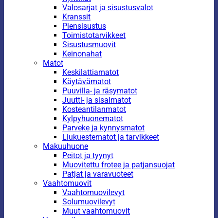
Valosarjat ja sisustusvalot
Kranssit
Piensisustus
Toimistotarvikkeet
Sisustusmuovit
Keinonahat
Matot
Keskilattiamatot
Käytävämatot
Puuvilla- ja räsymatot
Juutti- ja sisalmatot
Kosteantilanmatot
Kylpyhuonematot
Parveke ja kynnysmatot
Liukuestematot ja tarvikkeet
Makuuhuone
Peitot ja tyynyt
Muovitettu frotee ja patjansuojat
Patjat ja varavuoteet
Vaahtomuovit
Vaahtomuovilevyt
Solumuovilevyt
Muut vaahtomuovit