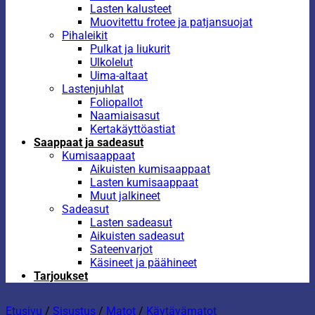
Lasten kalusteet
Muovitettu frotee ja patjansuojat
Pihaleikit
Pulkat ja liukurit
Ulkolelut
Uima-altaat
Lastenjuhlat
Foliopallot
Naamiaisasut
Kertakäyttöastiat
Saappaat ja sadeasut
Kumisaappaat
Aikuisten kumisaappaat
Lasten kumisaappaat
Muut jalkineet
Sadeasut
Lasten sadeasut
Aikuisten sadeasut
Sateenvarjot
Käsineet ja päähineet
Tarjoukset
Etusivu
/
Sisustus
/
Matot
/
Käytävämatot