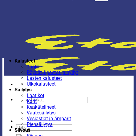
Kalusteet
Tuolit
Pöydät, lipastot ja hyllyt
Lasten kalusteet
Ulkokalusteet
Säilytys
Laatikot
Etsi:
Korit
Kenkätelineet
Vaatesäilytys
Vesiastiat ja ämpärit
Piensäilytys
Etsi:
Siivous
Siivous