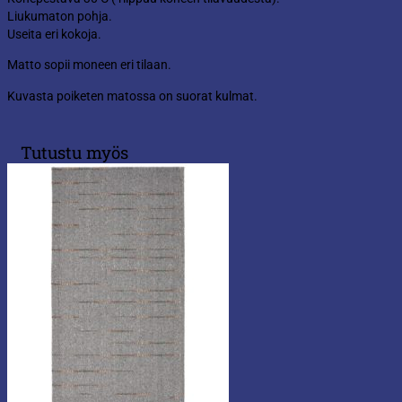
Liukumaton pohja.
Useita eri kokoja.
Matto sopii moneen eri tilaan.
Kuvasta poiketen matossa on suorat kulmat.
Tutustu myös