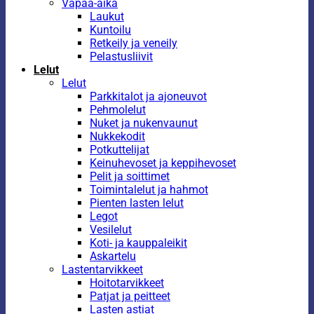
Vapaa-aika
Laukut
Kuntoilu
Retkeily ja veneily
Pelastusliivit
Lelut
Lelut
Parkkitalot ja ajoneuvot
Pehmolelut
Nuket ja nukenvaunut
Nukkekodit
Potkuttelijat
Keinuhevoset ja keppihevoset
Pelit ja soittimet
Toimintalelut ja hahmot
Pienten lasten lelut
Legot
Vesilelut
Koti- ja kauppaleikit
Askartelu
Lastentarvikkeet
Hoitotarvikkeet
Patjat ja peitteet
Lasten astiat