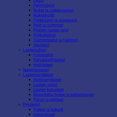
Legot
Pehmolelut
Nuket ja nukenvaunut
Nukkekodit
Parkkitalot ja ajoneuvot
Pelit ja soittimet
Pienten lasten lelut
Potkuttelijat
Toimintalelut ja hahmot
Vesilelut
Lastenjuhlat
Foliopallot
Kertakäyttöastiat
Halloween
Naamiaisasut
Lastentarvikkeet
Hoitotarvikkeet
Lasten astiat
Lasten kalusteet
Muovitettu frotee ja patjansuojat
Patjat ja peitteet
Pihaleikit
Pulkat ja liukurit
Uima-altaat