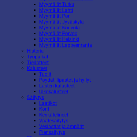
Myymälät Turku
Myymälät Lahti
Myymälät Pori
Myymälät Jyväskylä
Myymälät Kouvola
Myymälät Porvoo
Myymälät Helsinki
Myymälät Lappeenranta
Historia
Työpaikat
Tiedotteet
Kalusteet
Tuolit
Pöydät, lipastot ja hyllyt
Lasten kalusteet
Ulkokalusteet
Säilytys
Laatikot
Korit
Kenkätelineet
Vaatesäilytys
Vesiastiat ja ämpärit
Piensäilytys