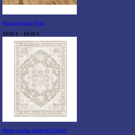
Käytävämatto Polar
Hintaluokka:
39,90
€
–
69,90
€
39,90 €
-
69,90 €
Matto vaalea beige 80x150cm