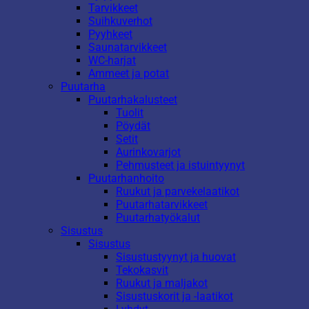
Tarvikkeet
Suihkuverhot
Pyyhkeet
Saunatarvikkeet
WC-harjat
Ammeet ja potat
Puutarha
Puutarhakalusteet
Tuolit
Pöydät
Setit
Aurinkovarjot
Pehmusteet ja istuintyynyt
Puutarhanhoito
Ruukut ja parvekelaatikot
Puutarhatarvikkeet
Puutarhatyökalut
Sisustus
Sisustus
Sisustustyynyt ja huovat
Tekokasvit
Ruukut ja maljakot
Sisustuskorit ja -laatikot