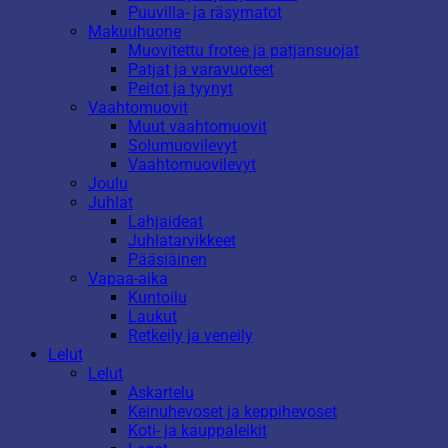
Puuvilla- ja räsymatot
Makuuhuone
Muovitettu frotee ja patjansuojat
Patjat ja varavuoteet
Peitot ja tyynyt
Vaahtomuovit
Muut vaahtomuovit
Solumuovilevyt
Vaahtomuovilevyt
Joulu
Juhlat
Lahjaideat
Juhlatarvikkeet
Pääsiäinen
Vapaa-aika
Kuntoilu
Laukut
Retkeily ja veneily
Lelut
Lelut
Askartelu
Keinuhevoset ja keppihevoset
Koti- ja kauppaleikit