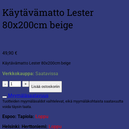
Käytävämatto Lester
80x200cm beige
49,90
€
Käytävämatto Lester 80x200cm beige
Verkkokauppa:
Saatavissa
Käytävämatto
Lisää ostoskoriin
Lester
80x200cm
Myymäläsaatavuus
beige
Tuotteiden myymäläsaldot vaihtelevat, eikä myymäläkohtaista saatavuutta
määrä
voida täysin taata.
Espoo: Tapiola:
Loppu
Helsinki: Herttoniemi:
Loppu