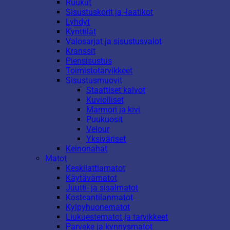
Ruukut
Sisustuskorit ja -laatikot
Lyhdyt
Kynttilät
Valosarjat ja sisustusvalot
Kranssit
Piensisustus
Toimistotarvikkeet
Sisustusmuovit
Staattiset kalvot
Kuviolliset
Marmori ja kivi
Puukuosit
Velour
Yksiväriset
Keinonahat
Matot
Keskilattiamatot
Käytävämatot
Juutti- ja sisalmatot
Kosteantilanmatot
Kylpyhuonematot
Liukuestematot ja tarvikkeet
Parveke ja kynnysmatot