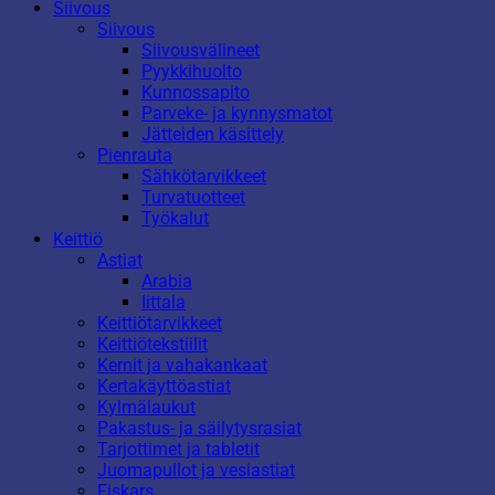
Siivous
Siivous
Siivousvälineet
Pyykkihuolto
Kunnossapito
Parveke- ja kynnysmatot
Jätteiden käsittely
Pienrauta
Sähkötarvikkeet
Turvatuotteet
Työkalut
Keittiö
Astiat
Arabia
Iittala
Keittiötarvikkeet
Keittiötekstiilit
Kernit ja vahakankaat
Kertakäyttöastiat
Kylmälaukut
Pakastus- ja säilytysrasiat
Tarjottimet ja tabletit
Juomapullot ja vesiastiat
Fiskars