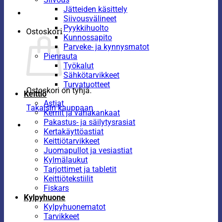
Jätteiden käsittely
Siivousvälineet
Pyykkihuolto
Ostoskori
Kunnossapito
Parveke- ja kynnysmatot
Pienrauta
Työkalut
Sähkötarvikkeet
Turvatuotteet
Ostoskori on tyhjä.
Keittiö
Astiat
Takaisin kauppaan
Kernit ja vahakankaat
Pakastus- ja säilytysrasiat
Kertakäyttöastiat
Keittiötarvikkeet
Juomapullot ja vesiastiat
Kylmälaukut
Tarjottimet ja tabletit
Keittiötekstiilit
Fiskars
Kylpyhuone
Kylpyhuonematot
Tarvikkeet