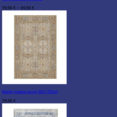
Hintaluokka:
39,90
€
–
69,90
€
39,90 €
-
69,90 €
Matto ruskea kuvio 80x150cm
29,90
€