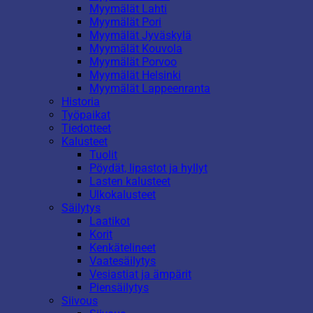
Myymälät Lahti
Myymälät Pori
Myymälät Jyväskylä
Myymälät Kouvola
Myymälät Porvoo
Myymälät Helsinki
Myymälät Lappeenranta
Historia
Työpaikat
Tiedotteet
Kalusteet
Tuolit
Pöydät, lipastot ja hyllyt
Lasten kalusteet
Ulkokalusteet
Säilytys
Laatikot
Korit
Kenkätelineet
Vaatesäilytys
Vesiastiat ja ämpärit
Piensäilytys
Siivous