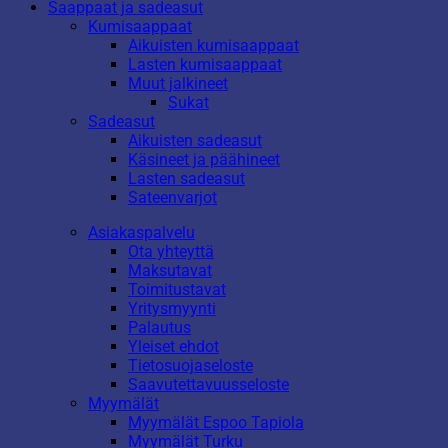
Saappaat ja sadeasut
Kumisaappaat
Aikuisten kumisaappaat
Lasten kumisaappaat
Muut jalkineet
Sukat
Sadeasut
Aikuisten sadeasut
Käsineet ja päähineet
Lasten sadeasut
Sateenvarjot
Asiakaspalvelu
Ota yhteyttä
Maksutavat
Toimitustavat
Yritysmyynti
Palautus
Yleiset ehdot
Tietosuojaseloste
Saavutettavuusseloste
Myymälät
Myymälät Espoo Tapiola
Myymälät Turku