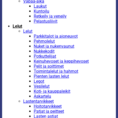
Vapaa-aika
Laukut
Kuntoilu
Retkeily ja veneily
Pelastusliivit
Lelut
Lelut
Parkkitalot ja ajoneuvot
Pehmolelut
Nuket ja nukenvaunut
Nukkekodit
Potkuttelijat
Keinuhevoset ja keppihevoset
Pelit ja soittimet
Toimintalelut ja hahmot
Pienten lasten lelut
Legot
Vesilelut
Koti- ja kauppaleikit
Askartelu
Lastentarvikkeet
Hoitotarvikkeet
Patjat ja peitteet
Lasten astiat