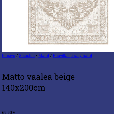
Etusivu
/
Sisustus
/
Matot
/
Puuvilla- ja räsymatot
Matto vaalea beige
140x200cm
69,90
€