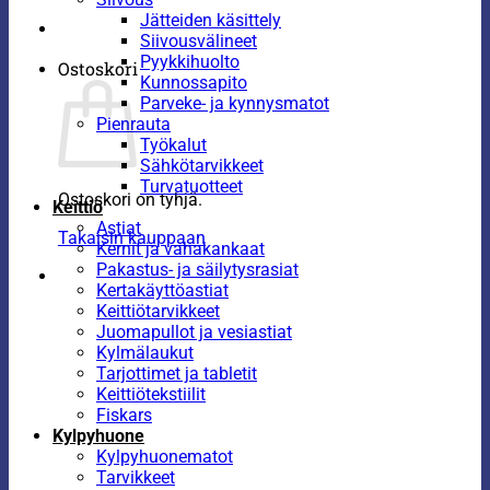
Jätteiden käsittely
Siivousvälineet
Pyykkihuolto
Ostoskori
Kunnossapito
Parveke- ja kynnysmatot
Pienrauta
Työkalut
Sähkötarvikkeet
Turvatuotteet
Ostoskori on tyhjä.
Keittiö
Astiat
Takaisin kauppaan
Kernit ja vahakankaat
Pakastus- ja säilytysrasiat
Kertakäyttöastiat
Keittiötarvikkeet
Juomapullot ja vesiastiat
Kylmälaukut
Tarjottimet ja tabletit
Keittiötekstiilit
Fiskars
Kylpyhuone
Kylpyhuonematot
Tarvikkeet