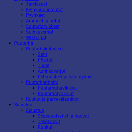
Tarvikkeet
Kylpyhuonematot
Pyyhkeet
Ammeet ja potat
Saunatarvikkeet
Suihkuverhot
WC-harjat
Puutarha
Puutarhakalusteet
Setit
Pöydät
Tuolit
Aurinkovarjot
Pehmusteet ja istuintyynyt
Puutarhanhoito
Puutarhatarvikkeet
Puutarhatyökalut
Ruukut ja parvekelaatikot
Sisustus
Sisustus
Sisustustyynyt ja huovat
Tekokasvit
Ruukut