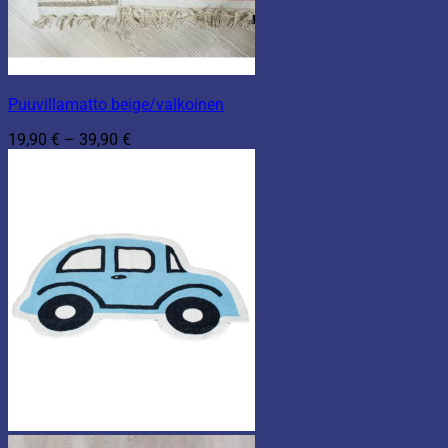
Puuvillamatto beige/valkoinen
Hintaluokka:
19,90
€
–
39,90
€
19,90 €
-
39,90 €