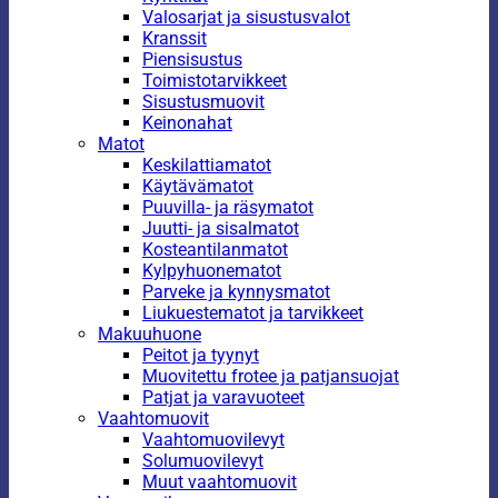
Valosarjat ja sisustusvalot
Kranssit
Piensisustus
Toimistotarvikkeet
Sisustusmuovit
Keinonahat
Matot
Keskilattiamatot
Käytävämatot
Puuvilla- ja räsymatot
Juutti- ja sisalmatot
Kosteantilanmatot
Kylpyhuonematot
Parveke ja kynnysmatot
Liukuestematot ja tarvikkeet
Makuuhuone
Peitot ja tyynyt
Muovitettu frotee ja patjansuojat
Patjat ja varavuoteet
Vaahtomuovit
Vaahtomuovilevyt
Solumuovilevyt
Muut vaahtomuovit