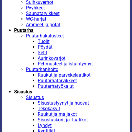
Suihkuverhot
Pyyhkeet
Saunatarvikkeet
WC-harjat
Ammeet ja potat
Puutarha
Puutarhakalusteet
Tuolit
Pöydät
Setit
Aurinkovarjot
Pehmusteet ja istuintyynyt
Puutarhanhoito
Ruukut ja parvekelaatikot
Puutarhatarvikkeet
Puutarhatyökalut
Sisustus
Sisustus
Sisustustyynyt ja huovat
Tekokasvit
Ruukut ja maljakot
Sisustuskorit ja -laatikot
Lyhdyt
Kynttilät