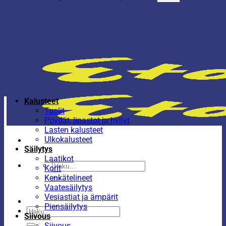
Kalusteet
Tuolit
Pöydät, lipastot ja hyllyt
Lasten kalusteet
Ulkokalusteet
Säilytys
Laatikot
Etsi:
Korit
Kenkätelineet
Vaatesäilytys
Vesiastiat ja ämpärit
Piensäilytys
Etsi:
Siivous
Siivous