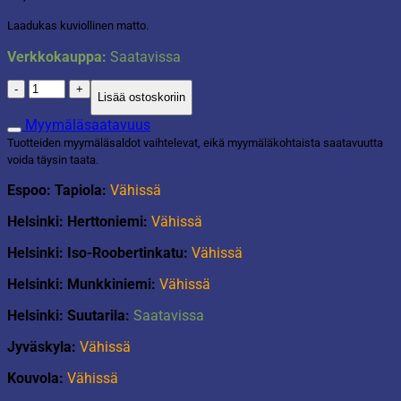
Laadukas kuviollinen matto.
Verkkokauppa:
Saatavissa
Matto
Lisää ostoskoriin
vaalea
beige
Myymäläsaatavuus
140x200cm
Tuotteiden myymäläsaldot vaihtelevat, eikä myymäläkohtaista saatavuutta
määrä
voida täysin taata.
Espoo: Tapiola:
Vähissä
Helsinki: Herttoniemi:
Vähissä
Helsinki: Iso-Roobertinkatu:
Vähissä
Helsinki: Munkkiniemi:
Vähissä
Helsinki: Suutarila:
Saatavissa
Jyväskyla:
Vähissä
Kouvola:
Vähissä