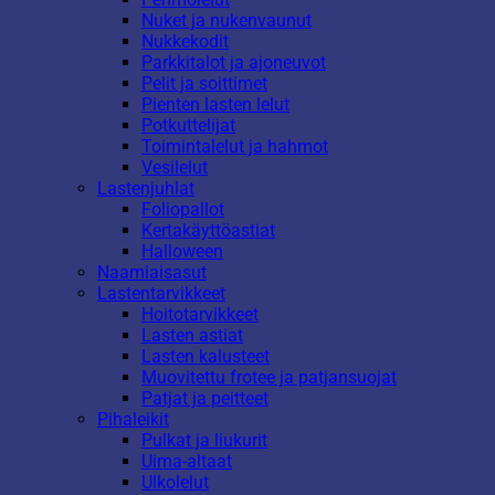
Nuket ja nukenvaunut
Nukkekodit
Parkkitalot ja ajoneuvot
Pelit ja soittimet
Pienten lasten lelut
Potkuttelijat
Toimintalelut ja hahmot
Vesilelut
Lastenjuhlat
Foliopallot
Kertakäyttöastiat
Halloween
Naamiaisasut
Lastentarvikkeet
Hoitotarvikkeet
Lasten astiat
Lasten kalusteet
Muovitettu frotee ja patjansuojat
Patjat ja peitteet
Pihaleikit
Pulkat ja liukurit
Uima-altaat
Ulkolelut