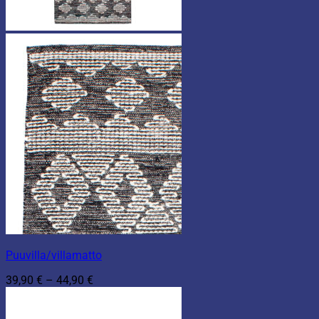
Puuvilla/villamatto
Hintaluokka:
39,90
€
–
44,90
€
39,90 €
-