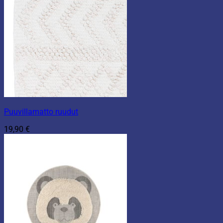
Puuvillamatto ruudut
19,90
€