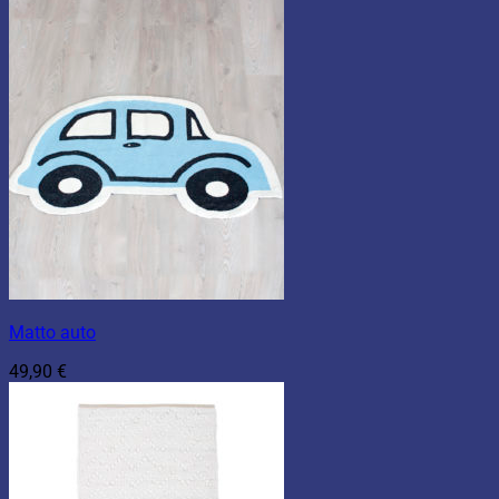
Matto auto
49,90
€