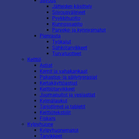
Siivous
Jätteiden käsittely
Siivousvälineet
Pyykkihuolto
Kunnossapito
Parveke- ja kynnysmatot
Pienrauta
Työkalut
Sähkötarvikkeet
Turvatuotteet
Keittiö
Astiat
Kernit ja vahakankaat
Pakastus- ja säilytysrasiat
Kertakäyttöastiat
Keittiötarvikkeet
Juomapullot ja vesiastiat
Kylmälaukut
Tarjottimet ja tabletit
Keittiötekstiilit
Fiskars
Kylpyhuone
Kylpyhuonematot
Tarvikkeet