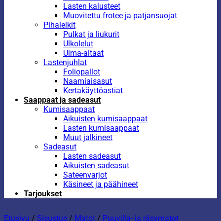
Lasten kalusteet
Muovitettu frotee ja patjansuojat
Pihaleikit
Pulkat ja liukurit
Ulkolelut
Uima-altaat
Lastenjuhlat
Foliopallot
Naamiaisasut
Kertakäyttöastiat
Saappaat ja sadeasut
Kumisaappaat
Aikuisten kumisaappaat
Lasten kumisaappaat
Muut jalkineet
Sadeasut
Lasten sadeasut
Aikuisten sadeasut
Sateenvarjot
Käsineet ja päähineet
Tarjoukset
Etusivu
/
Sisustus
/
Matot
/
Puuvilla- ja räsymatot