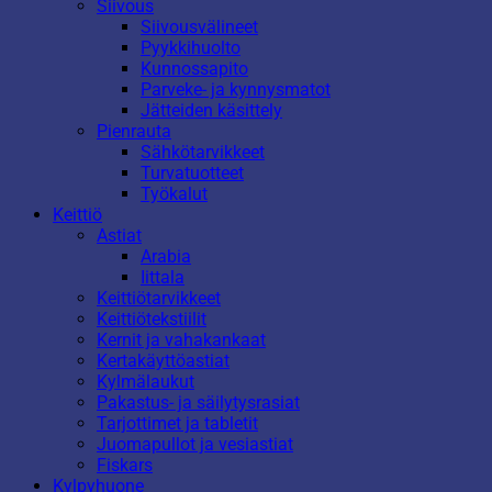
Siivous
Siivousvälineet
Pyykkihuolto
Kunnossapito
Parveke- ja kynnysmatot
Jätteiden käsittely
Pienrauta
Sähkötarvikkeet
Turvatuotteet
Työkalut
Keittiö
Astiat
Arabia
Iittala
Keittiötarvikkeet
Keittiötekstiilit
Kernit ja vahakankaat
Kertakäyttöastiat
Kylmälaukut
Pakastus- ja säilytysrasiat
Tarjottimet ja tabletit
Juomapullot ja vesiastiat
Fiskars
Kylpyhuone