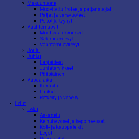
Makuuhuone
Muovitettu frotee ja patjansuojat
Patjat ja varavuoteet
Peitot ja tyynyt
Vaahtomuovit
Muut vaahtomuovit
Solumuovilevyt
Vaahtomuovilevyt
Joulu
Juhlat
Lahjaideat
Juhlatarvikkeet
Pääsiäinen
Vapaa-aika
Kuntoilu
Laukut
Retkeily ja veneily
Lelut
Lelut
Askartelu
Keinuhevoset ja keppihevoset
Koti- ja kauppaleikit
Legot
Pehmolelut