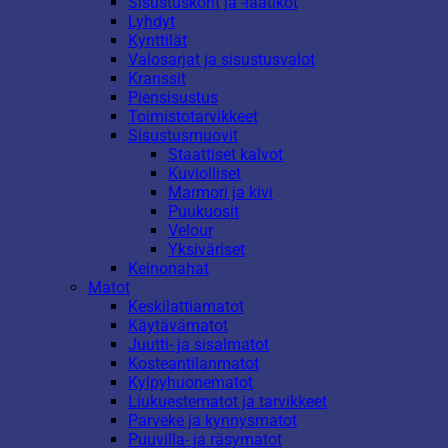
Sisustuskorit ja -laatikot
Lyhdyt
Kynttilät
Valosarjat ja sisustusvalot
Kranssit
Piensisustus
Toimistotarvikkeet
Sisustusmuovit
Staattiset kalvot
Kuviolliset
Marmori ja kivi
Puukuosit
Velour
Yksiväriset
Keinonahat
Matot
Keskilattiamatot
Käytävämatot
Juutti- ja sisalmatot
Kosteantilanmatot
Kylpyhuonematot
Liukuestematot ja tarvikkeet
Parveke ja kynnysmatot
Puuvilla- ja räsymatot