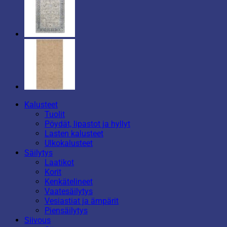
Kalusteet
Tuolit
Pöydät, lipastot ja hyllyt
Lasten kalusteet
Ulkokalusteet
Säilytys
Laatikot
Korit
Kenkätelineet
Vaatesäilytys
Vesiastiat ja ämpärit
Piensäilytys
Siivous