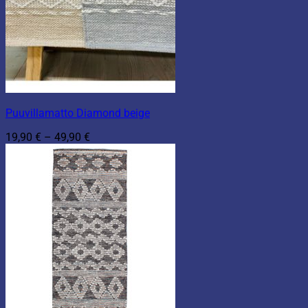
Puuvillamatto Diamond beige
Hintaluokka:
19,90
€
–
49,90
€
19,90 €
-
49,90 €