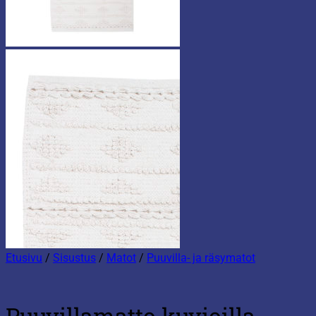
Etusivu
/
Sisustus
/
Matot
/
Puuvilla- ja räsymatot
Puuvillamatto kuvioilla