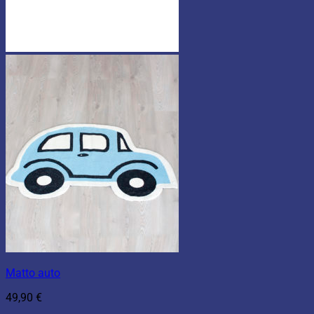
Matto auto
49,90
€