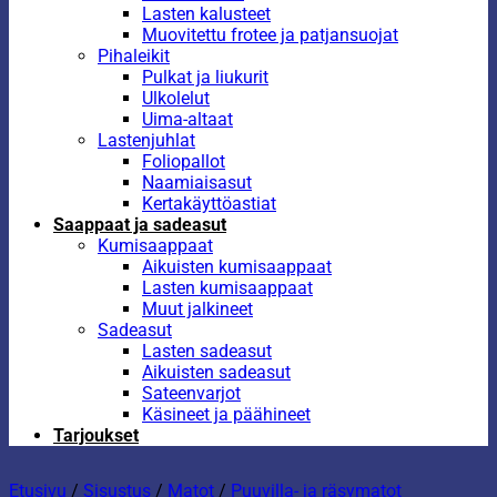
Lasten kalusteet
Muovitettu frotee ja patjansuojat
Pihaleikit
Pulkat ja liukurit
Ulkolelut
Uima-altaat
Lastenjuhlat
Foliopallot
Naamiaisasut
Kertakäyttöastiat
Saappaat ja sadeasut
Kumisaappaat
Aikuisten kumisaappaat
Lasten kumisaappaat
Muut jalkineet
Sadeasut
Lasten sadeasut
Aikuisten sadeasut
Sateenvarjot
Käsineet ja päähineet
Tarjoukset
Etusivu
/
Sisustus
/
Matot
/
Puuvilla- ja räsymatot