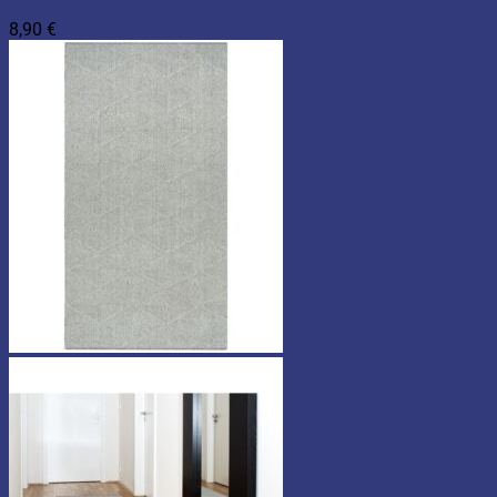
8,90
€