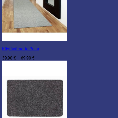
Käytävämatto Polar
Hintaluokka:
39,90
€
–
69,90
€
39,90 €
-
69,90 €