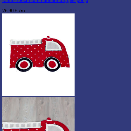
Matto 100cm tummanharmaa, geelipohja
26,90
€
/m