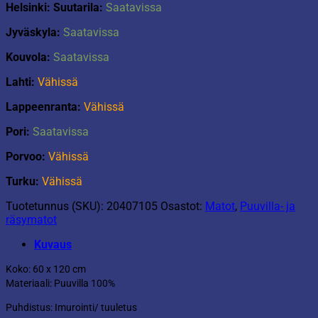
Helsinki: Suutarila:
Saatavissa
Jyväskyla:
Saatavissa
Kouvola:
Saatavissa
Lahti:
Vähissä
Lappeenranta:
Vähissä
Pori:
Saatavissa
Porvoo:
Vähissä
Turku:
Vähissä
Tuotetunnus (SKU):
20407105
Osastot:
Matot
,
Puuvilla- ja
räsymatot
Kuvaus
Koko: 60 x 120 cm
Materiaali: Puuvilla 100%
Puhdistus: Imurointi/ tuuletus