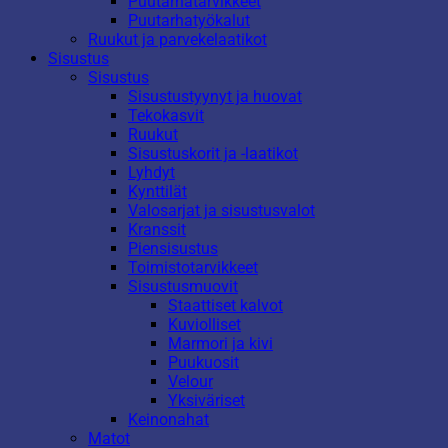
Puutarhatarvikkeet
Puutarhatyökalut
Ruukut ja parvekelaatikot
Sisustus
Sisustus
Sisustustyynyt ja huovat
Tekokasvit
Ruukut
Sisustuskorit ja -laatikot
Lyhdyt
Kynttilät
Valosarjat ja sisustusvalot
Kranssit
Piensisustus
Toimistotarvikkeet
Sisustusmuovit
Staattiset kalvot
Kuviolliset
Marmori ja kivi
Puukuosit
Velour
Yksiväriset
Keinonahat
Matot