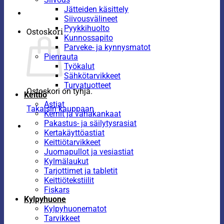
Jätteiden käsittely
Siivousvälineet
Pyykkihuolto
Ostoskori
Kunnossapito
Parveke- ja kynnysmatot
Pienrauta
Työkalut
Sähkötarvikkeet
Turvatuotteet
Ostoskori on tyhjä.
Keittiö
Astiat
Takaisin kauppaan
Kernit ja vahakankaat
Pakastus- ja säilytysrasiat
Kertakäyttöastiat
Keittiötarvikkeet
Juomapullot ja vesiastiat
Kylmälaukut
Tarjottimet ja tabletit
Keittiötekstiilit
Fiskars
Kylpyhuone
Kylpyhuonematot
Tarvikkeet