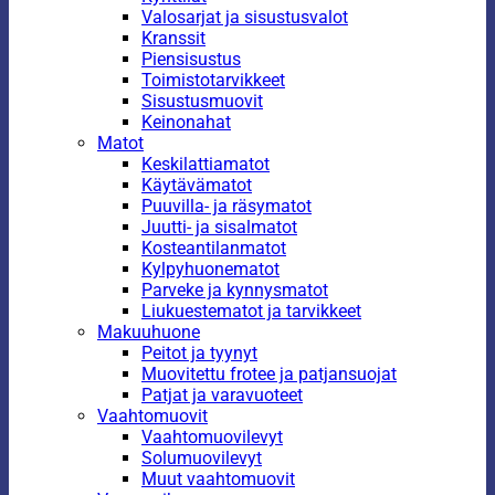
Valosarjat ja sisustusvalot
Kranssit
Piensisustus
Toimistotarvikkeet
Sisustusmuovit
Keinonahat
Matot
Keskilattiamatot
Käytävämatot
Puuvilla- ja räsymatot
Juutti- ja sisalmatot
Kosteantilanmatot
Kylpyhuonematot
Parveke ja kynnysmatot
Liukuestematot ja tarvikkeet
Makuuhuone
Peitot ja tyynyt
Muovitettu frotee ja patjansuojat
Patjat ja varavuoteet
Vaahtomuovit
Vaahtomuovilevyt
Solumuovilevyt
Muut vaahtomuovit