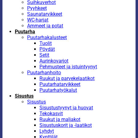
Suihkuverhot
Pyyhkeet
Saunatarvikkeet
WC-harjat
Ammeet ja potat
Puutarha
Puutarhakalusteet
Tuolit
Pöydät
Setit
Aurinkovarjot
Pehmusteet ja istuintyynyt
Puutarhanhoito
Ruukut ja parvekelaatikot
Puutarhatarvikkeet
Puutarhatyökalut
Sisustus
Sisustus
Sisustustyynyt ja huovat
Tekokasvit
Ruukut ja maljakot
Sisustuskorit ja -laatikot
Lyhdyt
Kynttilät