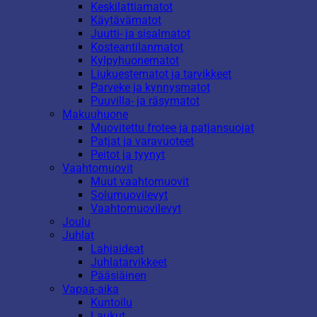
Keskilattiamatot
Käytävämatot
Juutti- ja sisalmatot
Kosteantilanmatot
Kylpyhuonematot
Liukuestematot ja tarvikkeet
Parveke ja kynnysmatot
Puuvilla- ja räsymatot
Makuuhuone
Muovitettu frotee ja patjansuojat
Patjat ja varavuoteet
Peitot ja tyynyt
Vaahtomuovit
Muut vaahtomuovit
Solumuovilevyt
Vaahtomuovilevyt
Joulu
Juhlat
Lahjaideat
Juhlatarvikkeet
Pääsiäinen
Vapaa-aika
Kuntoilu
Laukut