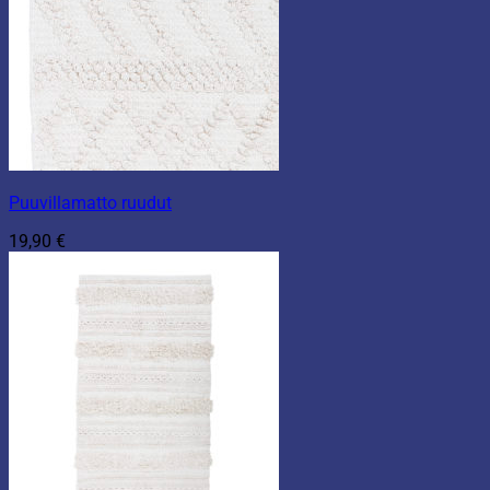
Puuvillamatto ruudut
19,90
€