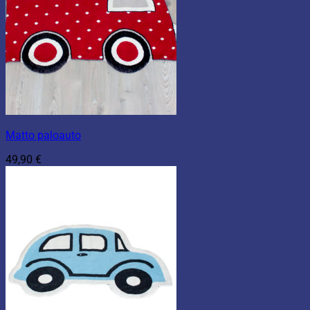
Matto paloauto
49,90
€