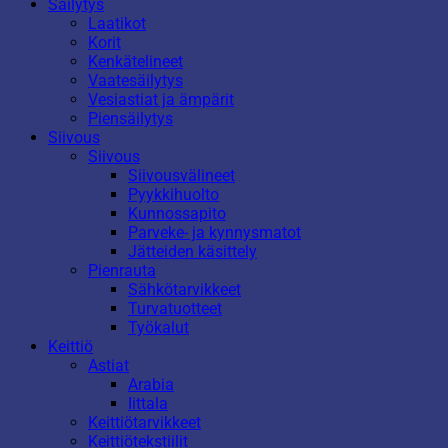
Säilytys
Laatikot
Korit
Kenkätelineet
Vaatesäilytys
Vesiastiat ja ämpärit
Piensäilytys
Siivous
Siivous
Siivousvälineet
Pyykkihuolto
Kunnossapito
Parveke- ja kynnysmatot
Jätteiden käsittely
Pienrauta
Sähkötarvikkeet
Turvatuotteet
Työkalut
Keittiö
Astiat
Arabia
Iittala
Keittiötarvikkeet
Keittiötekstiilit