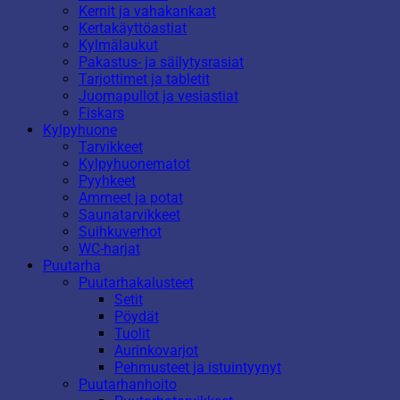
Kernit ja vahakankaat
Kertakäyttöastiat
Kylmälaukut
Pakastus- ja säilytysrasiat
Tarjottimet ja tabletit
Juomapullot ja vesiastiat
Fiskars
Kylpyhuone
Tarvikkeet
Kylpyhuonematot
Pyyhkeet
Ammeet ja potat
Saunatarvikkeet
Suihkuverhot
WC-harjat
Puutarha
Puutarhakalusteet
Setit
Pöydät
Tuolit
Aurinkovarjot
Pehmusteet ja istuintyynyt
Puutarhanhoito