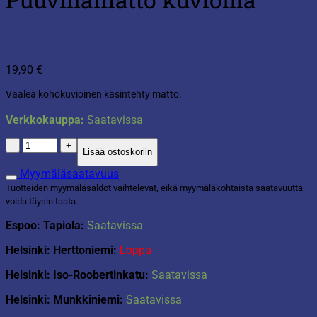
19,90
€
Vaalea kohokuvioinen käsintehty matto.
Verkkokauppa:
Saatavissa
Puuvillamatto
Lisää ostoskoriin
kuvioilla
määrä
Myymäläsaatavuus
Tuotteiden myymäläsaldot vaihtelevat, eikä myymäläkohtaista saatavuutta
voida täysin taata.
Espoo: Tapiola:
Saatavissa
Helsinki: Herttoniemi:
Loppu
Helsinki: Iso-Roobertinkatu:
Saatavissa
Helsinki: Munkkiniemi:
Saatavissa