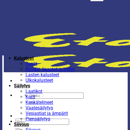
Kalusteet
Tuolit
Pöydät, lipastot ja hyllyt
Lasten kalusteet
Ulkokalusteet
Säilytys
Laatikot
Etsi:
Korit
Kenkätelineet
Vaatesäilytys
Vesiastiat ja ämpärit
Piensäilytys
Etsi:
Siivous
Siivous