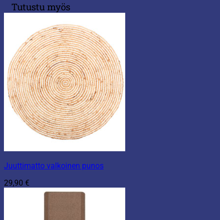
Tutustu myös
Juuttimatto valkoinen punos
29,90
€