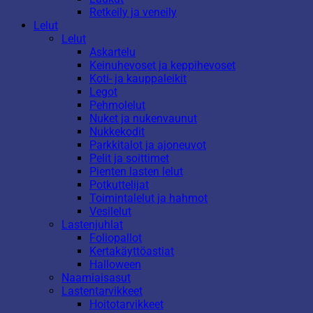
Retkeily ja veneily
Lelut
Lelut
Askartelu
Keinuhevoset ja keppihevoset
Koti- ja kauppaleikit
Legot
Pehmolelut
Nuket ja nukenvaunut
Nukkekodit
Parkkitalot ja ajoneuvot
Pelit ja soittimet
Pienten lasten lelut
Potkuttelijat
Toimintalelut ja hahmot
Vesilelut
Lastenjuhlat
Foliopallot
Kertakäyttöastiat
Halloween
Naamiaisasut
Lastentarvikkeet
Hoitotarvikkeet