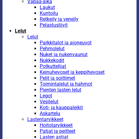
Vapaa-aika
Laukut
Kuntoilu
Retkeily ja veneily
Pelastusliivit
Lelut
Lelut
Parkkitalot ja ajoneuvot
Pehmolelut
Nuket ja nukenvaunut
Nukkekodit
Potkuttelijat
Keinuhevoset ja keppihevoset
Pelit ja soittimet
Toimintalelut ja hahmot
Pienten lasten lelut
Legot
Vesilelut
Koti- ja kauppaleikit
Askartelu
Lastentarvikkeet
Hoitotarvikkeet
Patjat ja peitteet
Lasten astiat