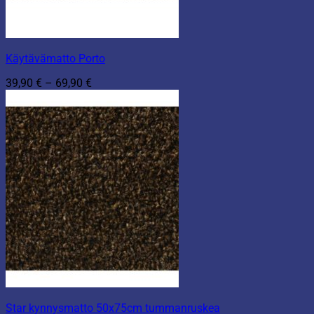
Käytävämatto Porto
Hintaluokka:
39,90
€
–
69,90
€
39,90 €
-
69,90 €
Star kynnysmatto 50x75cm tummanruskea