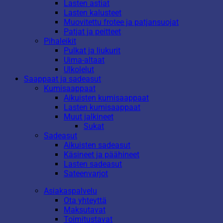
Lasten astiat
Lasten kalusteet
Muovitettu frotee ja patjansuojat
Patjat ja peitteet
Pihaleikit
Pulkat ja liukurit
Uima-altaat
Ulkolelut
Saappaat ja sadeasut
Kumisaappaat
Aikuisten kumisaappaat
Lasten kumisaappaat
Muut jalkineet
Sukat
Sadeasut
Aikuisten sadeasut
Käsineet ja päähineet
Lasten sadeasut
Sateenvarjot
Asiakaspalvelu
Ota yhteyttä
Maksutavat
Toimitustavat