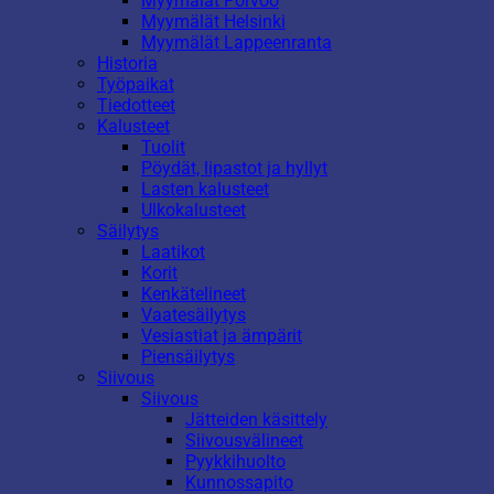
Myymälät Porvoo
Myymälät Helsinki
Myymälät Lappeenranta
Historia
Työpaikat
Tiedotteet
Kalusteet
Tuolit
Pöydät, lipastot ja hyllyt
Lasten kalusteet
Ulkokalusteet
Säilytys
Laatikot
Korit
Kenkätelineet
Vaatesäilytys
Vesiastiat ja ämpärit
Piensäilytys
Siivous
Siivous
Jätteiden käsittely
Siivousvälineet
Pyykkihuolto
Kunnossapito