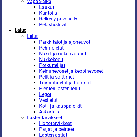
Vapaa-aika
Laukut
Kuntoilu
Retkeily ja veneily
Pelastusliivit
Lelut
Lelut
Parkkitalot ja ajoneuvot
Pehmolelut
Nuket ja nukenvaunut
Nukkekodit
Potkuttelijat
Keinuhevoset ja keppihevoset
Pelit ja soittimet
Toimintalelut ja hahmot
Pienten lasten lelut
Legot
Vesilelut
Koti- ja kauppaleikit
Askartelu
Lastentarvikkeet
Hoitotarvikkeet
Patjat ja peitteet
Lasten astiat