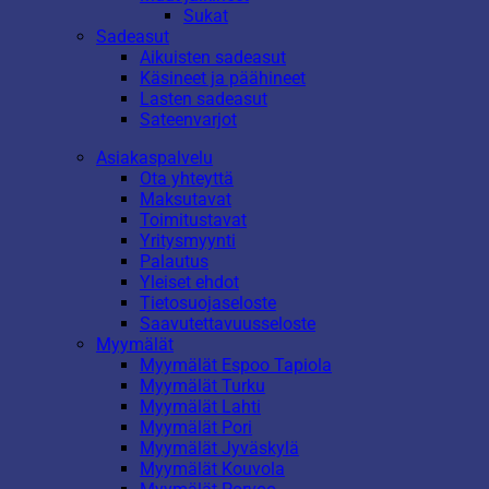
Sukat
Sadeasut
Aikuisten sadeasut
Käsineet ja päähineet
Lasten sadeasut
Sateenvarjot
Asiakaspalvelu
Ota yhteyttä
Maksutavat
Toimitustavat
Yritysmyynti
Palautus
Yleiset ehdot
Tietosuojaseloste
Saavutettavuusseloste
Myymälät
Myymälät Espoo Tapiola
Myymälät Turku
Myymälät Lahti
Myymälät Pori
Myymälät Jyväskylä
Myymälät Kouvola