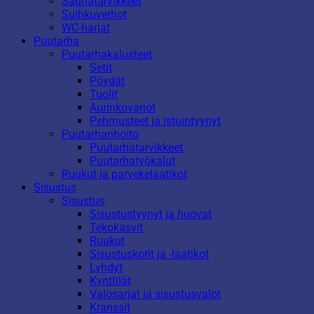
Saunatarvikkeet
Suihkuverhot
WC-harjat
Puutarha
Puutarhakalusteet
Setit
Pöydät
Tuolit
Aurinkovarjot
Pehmusteet ja istuintyynyt
Puutarhanhoito
Puutarhatarvikkeet
Puutarhatyökalut
Ruukut ja parvekelaatikot
Sisustus
Sisustus
Sisustustyynyt ja huovat
Tekokasvit
Ruukut
Sisustuskorit ja -laatikot
Lyhdyt
Kynttilät
Valosarjat ja sisustusvalot
Kranssit