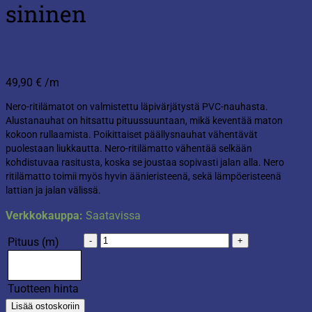
sininen
49,90
€
/m
Nero-ritilämatot on valmistettu läpivärjätystä PVC-nauhasta.
Alustanauhat on hitsattu pituussuuntaan, mikä keventää maton
kokoon rullaamista. Poikittaiset päällysnauhat vähentävät
puolestaan liukkautta. Nero-ritilämatto vähentää selkään
kohdistuvaa rasitusta, koska se joustaa sopivasti jalan alla. Nero
ritilämatto toimii myös hyvin äänieristeenä, sekä lämpöeristeenä
lattian ja jalan välissä.
Verkkokauppa:
Saatavissa
Nero
Pituus (m)
ritilämatto
60cm
sininen
Tuotteen hinta
määrä
Lisää ostoskoriin