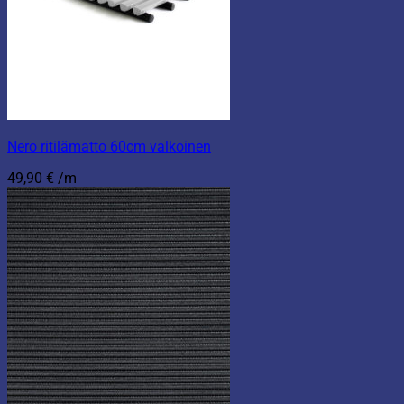
Nero ritilämatto 60cm valkoinen
49,90
€
/m