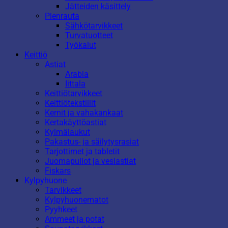
Jätteiden käsittely
Pienrauta
Sähkötarvikkeet
Turvatuotteet
Työkalut
Keittiö
Astiat
Arabia
Iittala
Keittiötarvikkeet
Keittiötekstiilit
Kernit ja vahakankaat
Kertakäyttöastiat
Kylmälaukut
Pakastus- ja säilytysrasiat
Tarjottimet ja tabletit
Juomapullot ja vesiastiat
Fiskars
Kylpyhuone
Tarvikkeet
Kylpyhuonematot
Pyyhkeet
Ammeet ja potat