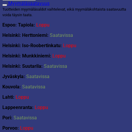
Myymäläsaatavuus
Tuotteiden myymäläsaldot vaihtelevat, eikä myymäläkohtaista saatavuutta
voida täysin taata.
Espoo: Tapiola:
Loppu
Helsinki: Herttoniemi:
Saatavissa
Helsinki: Iso-Roobertinkatu:
Loppu
Helsinki: Munkkiniemi:
Loppu
Helsinki: Suutarila:
Saatavissa
Jyväskyla:
Saatavissa
Kouvola:
Saatavissa
Lahti:
Loppu
Lappeenranta:
Loppu
Pori:
Saatavissa
Porvoo:
Loppu