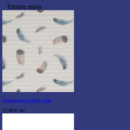
Tutustu myös
Sympanova 65cm sulat
11,90
€
/m