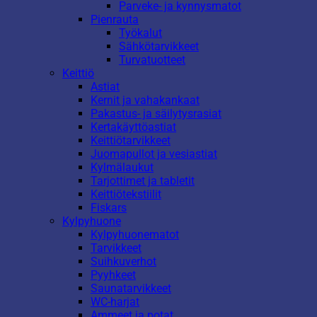
Parveke- ja kynnysmatot
Pienrauta
Työkalut
Sähkötarvikkeet
Turvatuotteet
Keittiö
Astiat
Kernit ja vahakankaat
Pakastus- ja säilytysrasiat
Kertakäyttöastiat
Keittiötarvikkeet
Juomapullot ja vesiastiat
Kylmälaukut
Tarjottimet ja tabletit
Keittiötekstiilit
Fiskars
Kylpyhuone
Kylpyhuonematot
Tarvikkeet
Suihkuverhot
Pyyhkeet
Saunatarvikkeet
WC-harjat
Ammeet ja potat