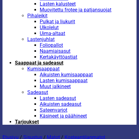
Lasten kalusteet
Muovitettu frotee ja patjansuojat
Pihaleikit
Pulkat ja liukurit
Ulkolelut
Uima-altaat
Lastenjuhlat
Foliopallot
Naamiaisasut
Kertakäyttöastiat
Saappaat ja sadeasut
Kumisaappaat
Aikuisten kumisaappaat
Lasten kumisaappaat
Muut jalkineet
Sadeasut
Lasten sadeasut
Aikuisten sadeasut
Sateenvarjot
Käsineet ja päähineet
Tarjoukset
Etusivu
/
Sisustus
/
Matot
/
Kosteantilanmatot