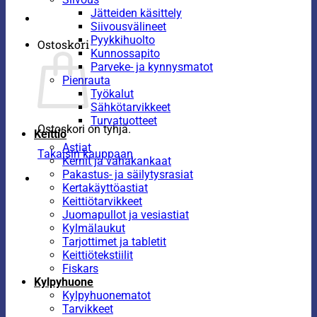
Jätteiden käsittely
Siivousvälineet
Pyykkihuolto
Ostoskori
Kunnossapito
Parveke- ja kynnysmatot
Pienrauta
Työkalut
Sähkötarvikkeet
Turvatuotteet
Ostoskori on tyhjä.
Keittiö
Astiat
Takaisin kauppaan
Kernit ja vahakankaat
Pakastus- ja säilytysrasiat
Kertakäyttöastiat
Keittiötarvikkeet
Juomapullot ja vesiastiat
Kylmälaukut
Tarjottimet ja tabletit
Keittiötekstiilit
Fiskars
Kylpyhuone
Kylpyhuonematot
Tarvikkeet