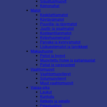
Sisustusmuovit
Keinonahat
Matot
Keskilattiamatot
Käytävämatot
Puuvilla- ja räsymatot
Juutti- ja sisalmatot
Kosteantilanmatot
Kylpyhuonematot
Parveke ja kynnysmatot
Liukuestematot ja tarvikkeet
Makuuhuone
Peitot ja tyynyt
Muovitettu frotee ja patjansuojat
Patjat ja varavuoteet
Vaahtomuovit
Vaahtomuovilevyt
Solumuovilevyt
Muut vaahtomuovit
Vapaa-aika
Laukut
Kuntoilu
Retkeily ja veneily
Pelastusliivit