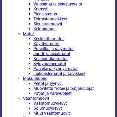
Valosarjat ja sisustusvalot
Kranssit
Piensisustus
Toimistotarvikkeet
Sisustusmuovit
Keinonahat
Matot
Keskilattiamatot
Käytävämatot
Puuvilla- ja räsymatot
Juutti- ja sisalmatot
Kosteantilanmatot
Kylpyhuonematot
Parveke ja kynnysmatot
Liukuestematot ja tarvikkeet
Makuuhuone
Peitot ja tyynyt
Muovitettu frotee ja patjansuojat
Patjat ja varavuoteet
Vaahtomuovit
Vaahtomuovilevyt
Solumuovilevyt
Muut vaahtomuovit