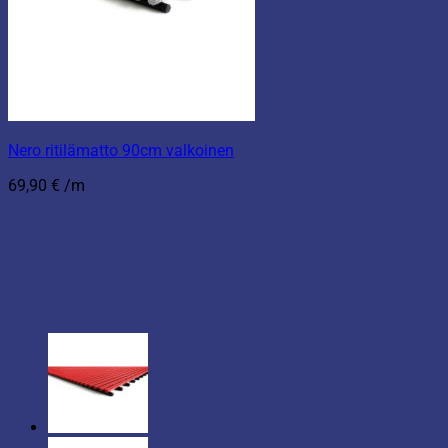
Nero ritilämatto 90cm valkoinen
69,90
€
/m