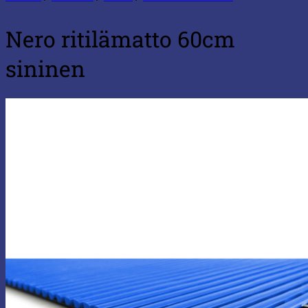
Nero ritilämatto 60cm
sininen