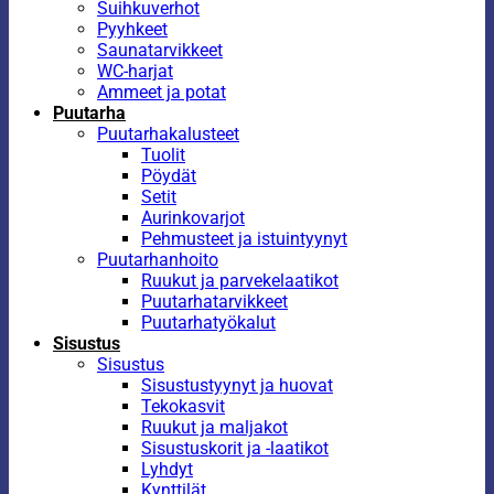
Suihkuverhot
Pyyhkeet
Saunatarvikkeet
WC-harjat
Ammeet ja potat
Puutarha
Puutarhakalusteet
Tuolit
Pöydät
Setit
Aurinkovarjot
Pehmusteet ja istuintyynyt
Puutarhanhoito
Ruukut ja parvekelaatikot
Puutarhatarvikkeet
Puutarhatyökalut
Sisustus
Sisustus
Sisustustyynyt ja huovat
Tekokasvit
Ruukut ja maljakot
Sisustuskorit ja -laatikot
Lyhdyt
Kynttilät