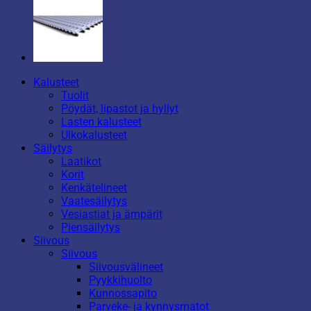
Kalusteet
Tuolit
Pöydät, lipastot ja hyllyt
Lasten kalusteet
Ulkokalusteet
Säilytys
Laatikot
Korit
Kenkätelineet
Vaatesäilytys
Vesiastiat ja ämpärit
Piensäilytys
Siivous
Siivous
Siivousvälineet
Pyykkihuolto
Kunnossapito
Parveke- ja kynnysmatot