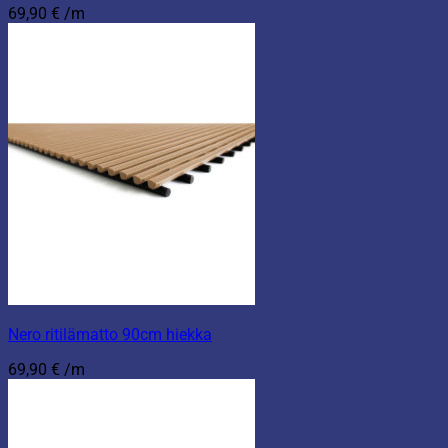
69,90
€
/m
Nero ritilämatto 90cm hiekka
69,90
€
/m