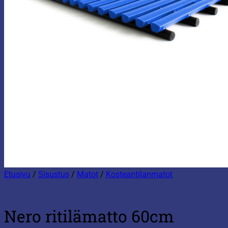
Etusivu
/
Sisustus
/
Matot
/
Kosteantilanmatot
Nero ritilämatto 60cm