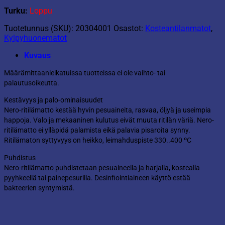
Turku:
Loppu
Tuotetunnus (SKU):
20304001
Osastot:
Kosteantilanmatot
,
Kylpyhuonematot
Kuvaus
Määrämittaanleikatuissa tuotteissa ei ole vaihto- tai
palautusoikeutta.
Kestävyys ja palo-ominaisuudet
Nero-ritilämatto kestää hyvin pesuaineita, rasvaa, öljyä ja useimpia
happoja. Valo ja mekaaninen kulutus eivät muuta ritilän väriä. Nero-
ritilämatto ei ylläpidä palamista eikä palavia pisaroita synny.
Ritilämaton syttyvyys on heikko, leimahduspiste 330..400 ºC
Puhdistus
Nero-ritilämatto puhdistetaan pesuaineella ja harjalla, kostealla
pyyhkeellä tai painepesurilla. Desinfiointiaineen käyttö estää
bakteerien syntymistä.