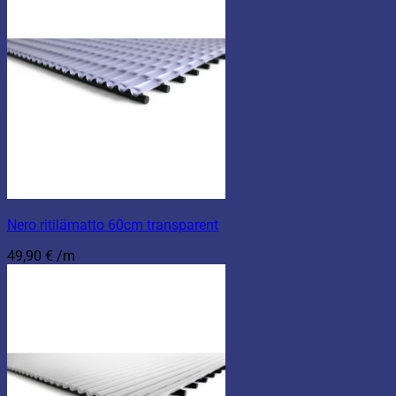
Nero ritilämatto 60cm transparent
49,90
€
/m