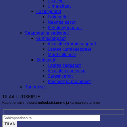
Ulkolelut
Uima-altaat
Lastenjuhlat
Foliopallot
Naamiaisasut
Kertakäyttöastiat
Saappaat ja sadeasut
Kumisaappaat
Aikuisten kumisaappaat
Lasten kumisaappaat
Muut jalkineet
Sadeasut
Lasten sadeasut
Aikuisten sadeasut
Sateenvarjot
Käsineet ja päähineet
Tarjoukset
TILAA UUTISKIRJE
Kuulet ensimmäisenä uutuuksistamme ja kampanjoistamme