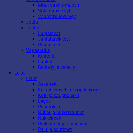
Muut vaahtomuovit
Solumuovilevyt
Vaahtomuovilevyt
Joulu
Juhlat
Lahjaideat
Juhlatarvikkeet
Pääsiäinen
Vapaa-aika
Kuntoilu
Laukut
Retkeily ja veneily
Lelut
Lelut
Askartelu
Keinuhevoset ja keppihevoset
Koti- ja kauppaleikit
Legot
Pehmolelut
Nuket ja nukenvaunut
Nukkekodit
Parkkitalot ja ajoneuvot
Pelit ja soittimet