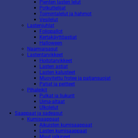
Pienten lasten lelut
Potkuttelijat
Toimintalelut ja hahmot
Vesilelut
Lastenjuhlat
Foliopallot
Kertakäyttöastiat
Halloween
Naamiaisasut
Lastentarvikkeet
Hoitotarvikkeet
Lasten astiat
Lasten kalusteet
Muovitettu frotee ja patjansuojat
Patjat ja peitteet
Pihaleikit
Pulkat ja liukurit
Uima-altaat
Ulkolelut
Saappaat ja sadeasut
Kumisaappaat
Aikuisten kumisaappaat
Lasten kumisaappaat
Muut jalkineet