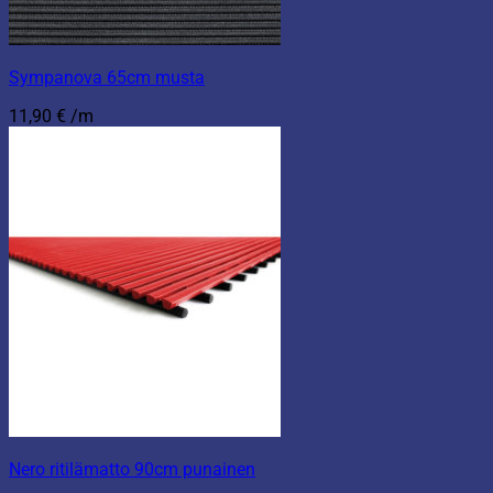
Sympanova 65cm musta
11,90
€
/m
Nero ritilämatto 90cm punainen