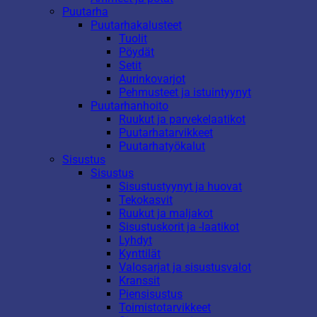
Puutarha
Puutarhakalusteet
Tuolit
Pöydät
Setit
Aurinkovarjot
Pehmusteet ja istuintyynyt
Puutarhanhoito
Ruukut ja parvekelaatikot
Puutarhatarvikkeet
Puutarhatyökalut
Sisustus
Sisustus
Sisustustyynyt ja huovat
Tekokasvit
Ruukut ja maljakot
Sisustuskorit ja -laatikot
Lyhdyt
Kynttilät
Valosarjat ja sisustusvalot
Kranssit
Piensisustus
Toimistotarvikkeet