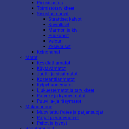
Piensisustus
Toimistotarvikkeet
Sisustusmuovit
Staattiset kalvot
Kuviolliset
Marmori ja kivi
Puukuosit
Velour
Yksiväriset
Keinonahat
Matot
Keskilattiamatot
Käytävämatot
Juutti- ja sisalmatot
Kosteantilanmatot
Kylpyhuonematot
Liukuestematot ja tarvikkeet
Parveke ja kynnysmatot
Puuvilla- ja räsymatot
Makuuhuone
Muovitettu frotee ja patjansuojat
Patjat ja varavuoteet
Peitot ja tyynyt
Vaahtomuovit