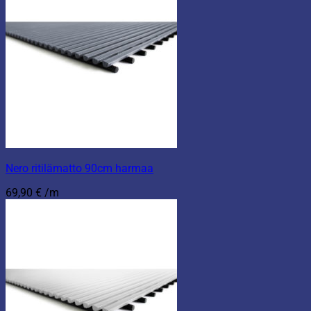
Nero ritilämatto 90cm harmaa
69,90
€
/m