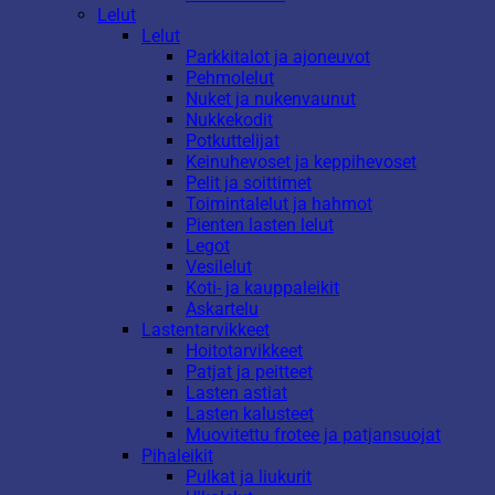
Lelut
Lelut
Parkkitalot ja ajoneuvot
Pehmolelut
Nuket ja nukenvaunut
Nukkekodit
Potkuttelijat
Keinuhevoset ja keppihevoset
Pelit ja soittimet
Toimintalelut ja hahmot
Pienten lasten lelut
Legot
Vesilelut
Koti- ja kauppaleikit
Askartelu
Lastentarvikkeet
Hoitotarvikkeet
Patjat ja peitteet
Lasten astiat
Lasten kalusteet
Muovitettu frotee ja patjansuojat
Pihaleikit
Pulkat ja liukurit