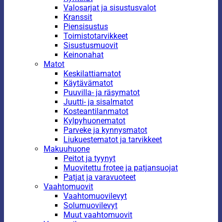
Valosarjat ja sisustusvalot
Kranssit
Piensisustus
Toimistotarvikkeet
Sisustusmuovit
Keinonahat
Matot
Keskilattiamatot
Käytävämatot
Puuvilla- ja räsymatot
Juutti- ja sisalmatot
Kosteantilanmatot
Kylpyhuonematot
Parveke ja kynnysmatot
Liukuestematot ja tarvikkeet
Makuuhuone
Peitot ja tyynyt
Muovitettu frotee ja patjansuojat
Patjat ja varavuoteet
Vaahtomuovit
Vaahtomuovilevyt
Solumuovilevyt
Muut vaahtomuovit