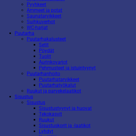
Pyyhkeet
Ammeet ja potat
Saunatarvikkeet
Suihkuverhot
WC-harjat
Puutarha
Puutarhakalusteet
Setit
Pöydät
Tuolit
Aurinkovarjot
Pehmusteet ja istuintyynyt
Puutarhanhoito
Puutarhatarvikkeet
Puutarhatyökalut
Ruukut ja parvekelaatikot
Sisustus
Sisustus
Sisustustyynyt ja huovat
Tekokasvit
Ruukut
Sisustuskorit ja -laatikot
Lyhdyt