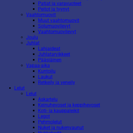
Patjat ja varavuoteet
Peitot ja tyynyt
Vaahtomuovit
Muut vaahtomuovit
Solumuovilevyt
Vaahtomuovilevyt
Joulu
Juhlat
Lahjaideat
Juhlatarvikkeet
Pääsiäinen
Vapaa-aika
Kuntoilu
Laukut
Retkeily ja veneily
Lelut
Lelut
Askartelu
Keinuhevoset ja keppihevoset
Koti- ja kauppaleikit
Legot
Pehmolelut
Nuket ja nukenvaunut