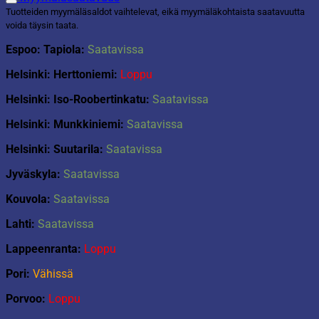
Tuotteiden myymäläsaldot vaihtelevat, eikä myymäläkohtaista saatavuutta
voida täysin taata.
Espoo: Tapiola:
Saatavissa
Helsinki: Herttoniemi:
Loppu
Helsinki: Iso-Roobertinkatu:
Saatavissa
Helsinki: Munkkiniemi:
Saatavissa
Helsinki: Suutarila:
Saatavissa
Jyväskyla:
Saatavissa
Kouvola:
Saatavissa
Lahti:
Saatavissa
Lappeenranta:
Loppu
Pori:
Vähissä
Porvoo:
Loppu