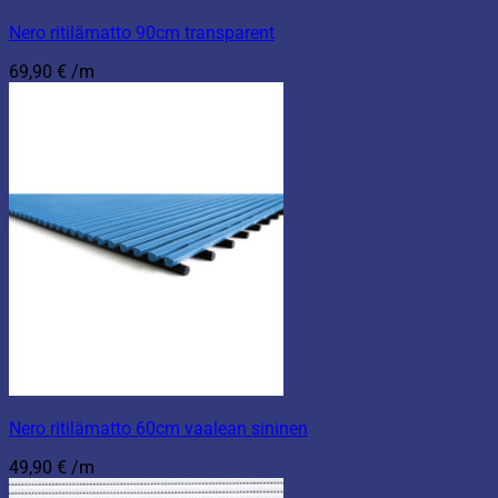
Nero ritilämatto 90cm transparent
69,90
€
/m
Nero ritilämatto 60cm vaalean sininen
49,90
€
/m