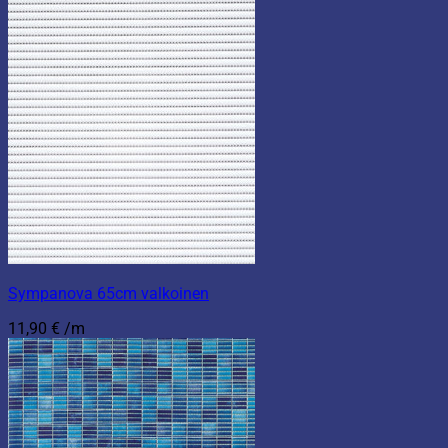
Sympanova 65cm valkoinen
11,90
€
/m