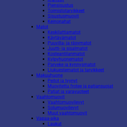
Piensisustus
Toimistotarvikkeet
Sisustusmuovit
Keinonahat
Matot
Keskilattiamatot
Käytävämatot
Puuvilla- ja räsymatot
Juutti- ja sisalmatot
Kosteantilanmatot
Kylpyhuonematot
Parveke ja kynnysmatot
Liukuestematot ja tarvikkeet
Makuuhuone
Peitot ja tyynyt
Muovitettu frotee ja patjansuojat
Patjat ja varavuoteet
Vaahtomuovit
Vaahtomuovilevyt
Solumuovilevyt
Muut vaahtomuovit
Vapaa-aika
Laukut