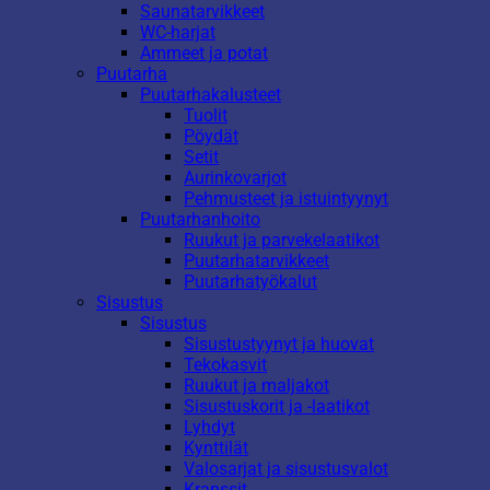
Saunatarvikkeet
WC-harjat
Ammeet ja potat
Puutarha
Puutarhakalusteet
Tuolit
Pöydät
Setit
Aurinkovarjot
Pehmusteet ja istuintyynyt
Puutarhanhoito
Ruukut ja parvekelaatikot
Puutarhatarvikkeet
Puutarhatyökalut
Sisustus
Sisustus
Sisustustyynyt ja huovat
Tekokasvit
Ruukut ja maljakot
Sisustuskorit ja -laatikot
Lyhdyt
Kynttilät
Valosarjat ja sisustusvalot
Kranssit