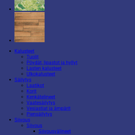
Kalusteet
Tuolit
Pöydät, lipastot ja hyllyt
Lasten kalusteet
Ulkokalusteet
Säilytys
Laatikot
Korit
Kenkätelineet
Vaatesäilytys
Vesiastiat ja ämpärit
Piensäilytys
Siivous
Siivous
Siivousvälineet