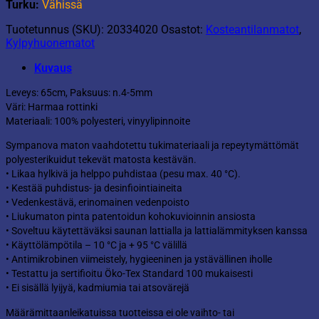
Turku:
Vähissä
Tuotetunnus (SKU):
20334020
Osastot:
Kosteantilanmatot
,
Kylpyhuonematot
Kuvaus
Leveys: 65cm, Paksuus: n.4-5mm
Väri: Harmaa rottinki
Materiaali: 100% polyesteri, vinyylipinnoite
Sympanova maton vaahdotettu tukimateriaali ja repeytymättömät
polyesterikuidut tekevät matosta kestävän.
• Likaa hylkivä ja helppo puhdistaa (pesu max. 40 °C).
• Kestää puhdistus- ja desinfiointiaineita
• Vedenkestävä, erinomainen vedenpoisto
• Liukumaton pinta patentoidun kohokuvioinnin ansiosta
• Soveltuu käytettäväksi saunan lattialla ja lattialämmityksen kanssa
• Käyttölämpötila – 10 °C ja + 95 °C välillä
• Antimikrobinen viimeistely, hygieeninen ja ystävällinen iholle
• Testattu ja sertifioitu Öko-Tex Standard 100 mukaisesti
• Ei sisällä lyijyä, kadmiumia tai atsovärejä
Määrämittaanleikatuissa tuotteissa ei ole vaihto- tai