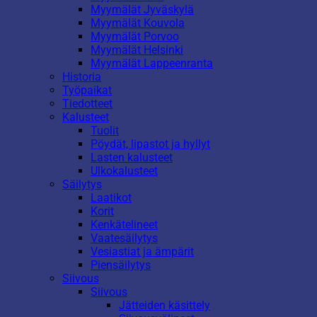
Myymälät Jyväskylä
Myymälät Kouvola
Myymälät Porvoo
Myymälät Helsinki
Myymälät Lappeenranta
Historia
Työpaikat
Tiedotteet
Kalusteet
Tuolit
Pöydät, lipastot ja hyllyt
Lasten kalusteet
Ulkokalusteet
Säilytys
Laatikot
Korit
Kenkätelineet
Vaatesäilytys
Vesiastiat ja ämpärit
Piensäilytys
Siivous
Siivous
Jätteiden käsittely