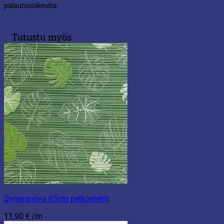
palautusoikeutta.
Tutustu myös
Sympanova 65cm peikonlehti
11,90
€
/m