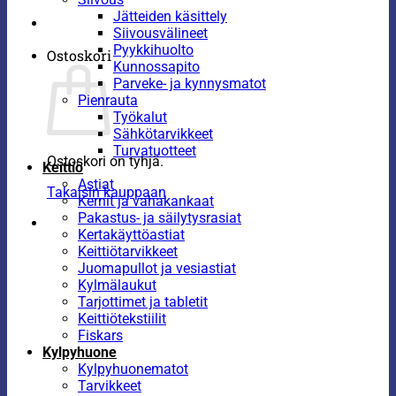
Jätteiden käsittely
Siivousvälineet
Pyykkihuolto
Ostoskori
Kunnossapito
Parveke- ja kynnysmatot
Pienrauta
Työkalut
Sähkötarvikkeet
Turvatuotteet
Ostoskori on tyhjä.
Keittiö
Astiat
Takaisin kauppaan
Kernit ja vahakankaat
Pakastus- ja säilytysrasiat
Kertakäyttöastiat
Keittiötarvikkeet
Juomapullot ja vesiastiat
Kylmälaukut
Tarjottimet ja tabletit
Keittiötekstiilit
Fiskars
Kylpyhuone
Kylpyhuonematot
Tarvikkeet