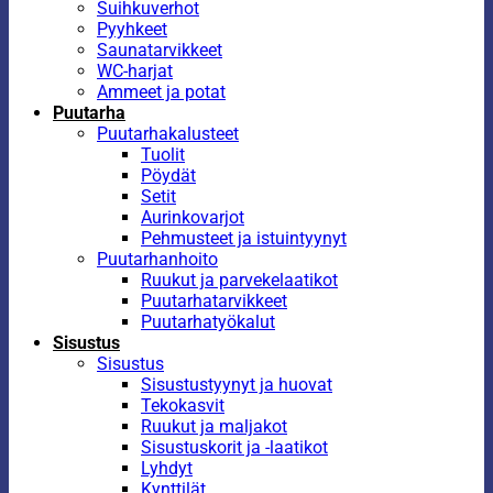
Suihkuverhot
Pyyhkeet
Saunatarvikkeet
WC-harjat
Ammeet ja potat
Puutarha
Puutarhakalusteet
Tuolit
Pöydät
Setit
Aurinkovarjot
Pehmusteet ja istuintyynyt
Puutarhanhoito
Ruukut ja parvekelaatikot
Puutarhatarvikkeet
Puutarhatyökalut
Sisustus
Sisustus
Sisustustyynyt ja huovat
Tekokasvit
Ruukut ja maljakot
Sisustuskorit ja -laatikot
Lyhdyt
Kynttilät