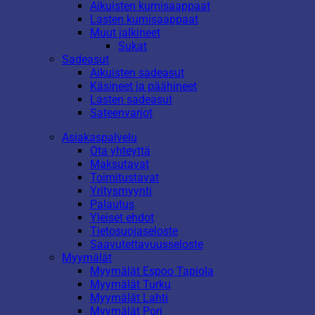
Aikuisten kumisaappaat
Lasten kumisaappaat
Muut jalkineet
Sukat
Sadeasut
Aikuisten sadeasut
Käsineet ja päähineet
Lasten sadeasut
Sateenvarjot
Asiakaspalvelu
Ota yhteyttä
Maksutavat
Toimitustavat
Yritysmyynti
Palautus
Yleiset ehdot
Tietosuojaseloste
Saavutettavuusseloste
Myymälät
Myymälät Espoo Tapiola
Myymälät Turku
Myymälät Lahti
Myymälät Pori