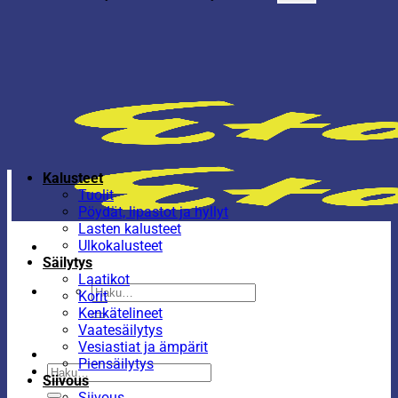
Kalusteet
Tuolit
Pöydät, lipastot ja hyllyt
Lasten kalusteet
Ulkokalusteet
Säilytys
Laatikot
Etsi:
Korit
Kenkätelineet
Vaatesäilytys
Vesiastiat ja ämpärit
Piensäilytys
Etsi:
Siivous
Siivous