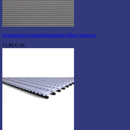
Sympanova kosteantilanmatto 65cm harmaa
11,90
€
/m