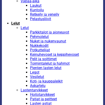
Vapaa-aika
Laukut
Kuntoilu
Retkeily ja veneily
Pelastusliivit
Lelut
Lelut
Parkkitalot ja ajoneuvot
Pehmolelut
Nuket ja nukenvaunut
Nukkekodit
Potkuttelijat
Keinuhevoset ja keppihevoset
Pelit ja soittimet
Toimintalelut ja hahmot
Pienten lasten lelut
Legot
Vesilelut
Koti- ja kauppaleikit
Askartelu
Lastentarvikkeet
Hoitotarvikkeet
Patjat ja peitteet
Lasten astiat