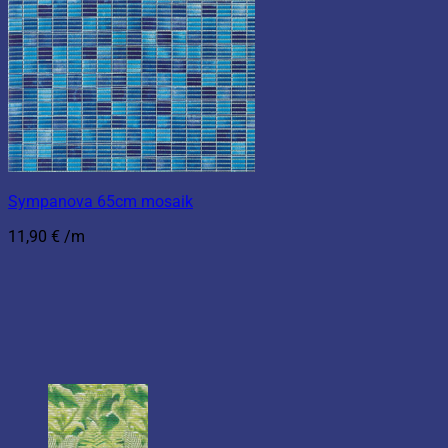
Sympanova 65cm mosaik
11,90
€
/m