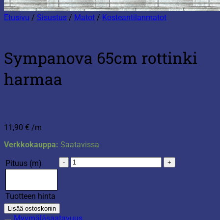
Etusivu
/
Sisustus
/
Matot
/
Kosteantilanmatot
Sympanova 65cm rottinki
harmaa
11,90
€
/m
Verkkokauppa:
Saatavissa
Sympanova
Pituus (m)
65cm
rottinki
harmaa
Tuotteen hinta
määrä
Lisää ostoskoriin
Myymäläsaatavuus