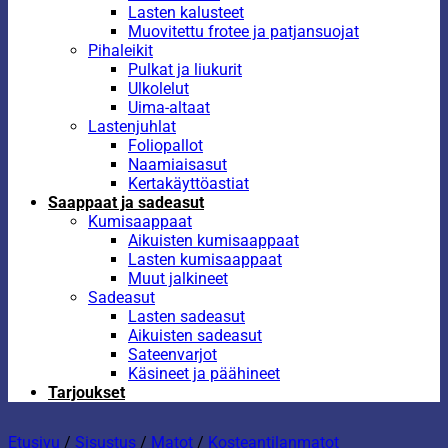
Lasten kalusteet
Muovitettu frotee ja patjansuojat
Pihaleikit
Pulkat ja liukurit
Ulkolelut
Uima-altaat
Lastenjuhlat
Foliopallot
Naamiaisasut
Kertakäyttöastiat
Saappaat ja sadeasut
Kumisaappaat
Aikuisten kumisaappaat
Lasten kumisaappaat
Muut jalkineet
Sadeasut
Lasten sadeasut
Aikuisten sadeasut
Sateenvarjot
Käsineet ja päähineet
Tarjoukset
Etusivu
/
Sisustus
/
Matot
/
Kosteantilanmatot