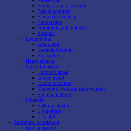
Nukkekodit
Parkkitalot ja ajoneuvot
Pelit ja soittimet
Pienten lasten lelut
Potkuttelijat
Toimintalelut ja hahmot
Vesilelut
Lastenjuhlat
Foliopallot
Kertakäyttöastiat
Halloween
Naamiaisasut
Lastentarvikkeet
Hoitotarvikkeet
Lasten astiat
Lasten kalusteet
Muovitettu frotee ja patjansuojat
Patjat ja peitteet
Pihaleikit
Pulkat ja liukurit
Uima-altaat
Ulkolelut
Saappaat ja sadeasut
Kumisaappaat