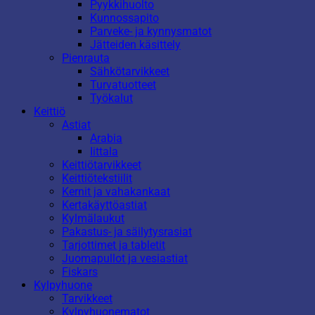
Pyykkihuolto
Kunnossapito
Parveke- ja kynnysmatot
Jätteiden käsittely
Pienrauta
Sähkötarvikkeet
Turvatuotteet
Työkalut
Keittiö
Astiat
Arabia
Iittala
Keittiötarvikkeet
Keittiötekstiilit
Kernit ja vahakankaat
Kertakäyttöastiat
Kylmälaukut
Pakastus- ja säilytysrasiat
Tarjottimet ja tabletit
Juomapullot ja vesiastiat
Fiskars
Kylpyhuone
Tarvikkeet
Kylpyhuonematot