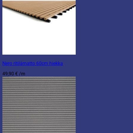
Nero ritilämatto 60cm hiekka
49,90
€
/m