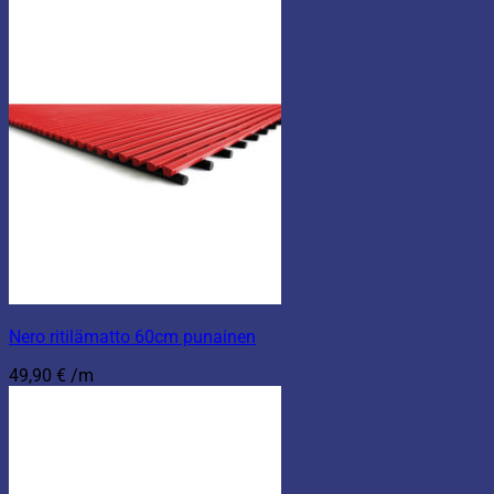
Nero ritilämatto 60cm punainen
49,90
€
/m