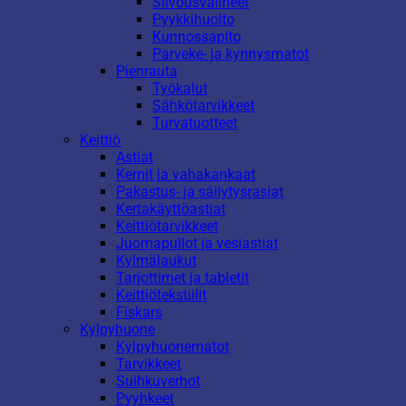
Siivousvälineet
Pyykkihuolto
Kunnossapito
Parveke- ja kynnysmatot
Pienrauta
Työkalut
Sähkötarvikkeet
Turvatuotteet
Keittiö
Astiat
Kernit ja vahakankaat
Pakastus- ja säilytysrasiat
Kertakäyttöastiat
Keittiötarvikkeet
Juomapullot ja vesiastiat
Kylmälaukut
Tarjottimet ja tabletit
Keittiötekstiilit
Fiskars
Kylpyhuone
Kylpyhuonematot
Tarvikkeet
Suihkuverhot
Pyyhkeet