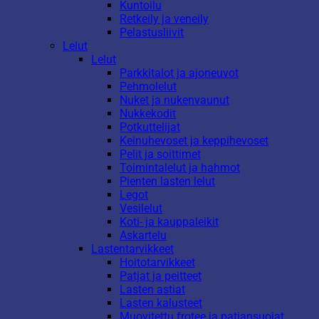
Kuntoilu
Retkeily ja veneily
Pelastusliivit
Lelut
Lelut
Parkkitalot ja ajoneuvot
Pehmolelut
Nuket ja nukenvaunut
Nukkekodit
Potkuttelijat
Keinuhevoset ja keppihevoset
Pelit ja soittimet
Toimintalelut ja hahmot
Pienten lasten lelut
Legot
Vesilelut
Koti- ja kauppaleikit
Askartelu
Lastentarvikkeet
Hoitotarvikkeet
Patjat ja peitteet
Lasten astiat
Lasten kalusteet
Muovitettu frotee ja patjansuojat