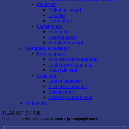
Pihaleikit
Pulkat ja liukurit
Ulkolelut
Uima-altaat
Lastenjuhlat
Foliopallot
Naamiaisasut
Kertakäyttöastiat
Saappaat ja sadeasut
Kumisaappaat
Aikuisten kumisaappaat
Lasten kumisaappaat
Muut jalkineet
Sadeasut
Lasten sadeasut
Aikuisten sadeasut
Sateenvarjot
Käsineet ja päähineet
Tarjoukset
TILAA UUTISKIRJE
Kuulet ensimmäisenä uutuuksistamme ja kampanjoistamme