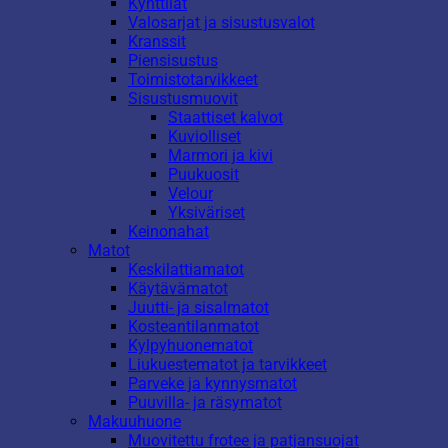
Kynttilät
Valosarjat ja sisustusvalot
Kranssit
Piensisustus
Toimistotarvikkeet
Sisustusmuovit
Staattiset kalvot
Kuviolliset
Marmori ja kivi
Puukuosit
Velour
Yksiväriset
Keinonahat
Matot
Keskilattiamatot
Käytävämatot
Juutti- ja sisalmatot
Kosteantilanmatot
Kylpyhuonematot
Liukuestematot ja tarvikkeet
Parveke ja kynnysmatot
Puuvilla- ja räsymatot
Makuuhuone
Muovitettu frotee ja patjansuojat