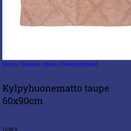
Etusivu
/
Sisustus
/
Matot
/
Kylpyhuonematot
Kylpyhuonematto taupe
60x90cm
12,90
€