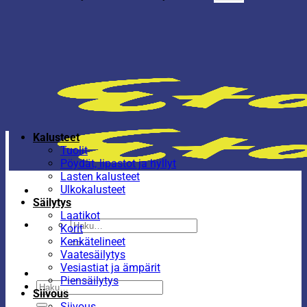
Kalusteet
Tuolit
Pöydät, lipastot ja hyllyt
Lasten kalusteet
Ulkokalusteet
Säilytys
Laatikot
Etsi:
Korit
Kenkätelineet
Vaatesäilytys
Vesiastiat ja ämpärit
Piensäilytys
Etsi:
Siivous
Siivous