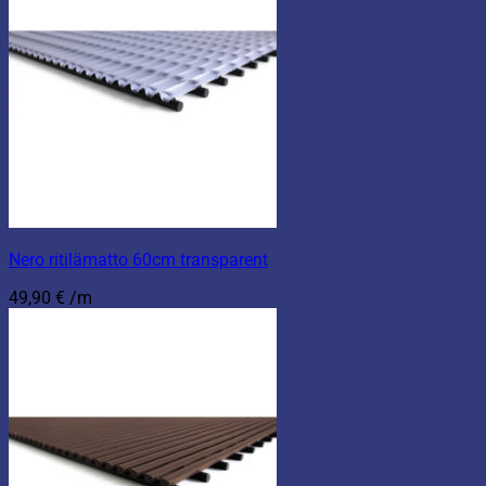
Nero ritilämatto 60cm transparent
49,90
€
/m