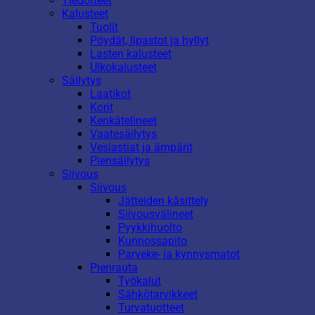
Tiedotteet
Kalusteet
Tuolit
Pöydät, lipastot ja hyllyt
Lasten kalusteet
Ulkokalusteet
Säilytys
Laatikot
Korit
Kenkätelineet
Vaatesäilytys
Vesiastiat ja ämpärit
Piensäilytys
Siivous
Siivous
Jätteiden käsittely
Siivousvälineet
Pyykkihuolto
Kunnossapito
Parveke- ja kynnysmatot
Pienrauta
Työkalut
Sähkötarvikkeet
Turvatuotteet