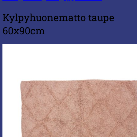
Kylpyhuonematto taupe
60x90cm