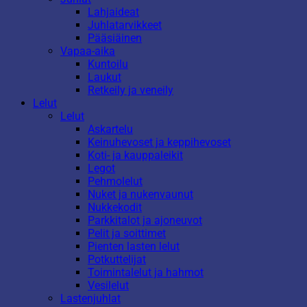
Lahjaideat
Juhlatarvikkeet
Pääsiäinen
Vapaa-aika
Kuntoilu
Laukut
Retkeily ja veneily
Lelut
Lelut
Askartelu
Keinuhevoset ja keppihevoset
Koti- ja kauppaleikit
Legot
Pehmolelut
Nuket ja nukenvaunut
Nukkekodit
Parkkitalot ja ajoneuvot
Pelit ja soittimet
Pienten lasten lelut
Potkuttelijat
Toimintalelut ja hahmot
Vesilelut
Lastenjuhlat