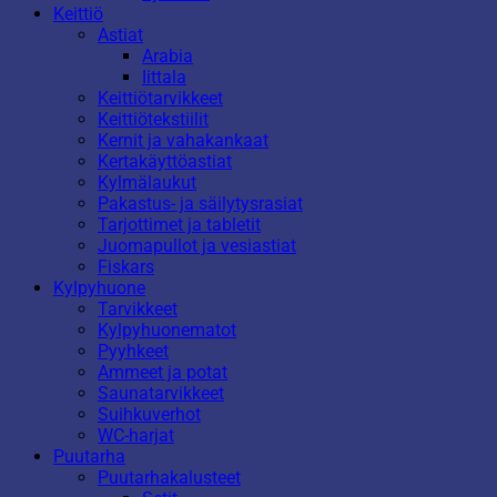
Keittiö
Astiat
Arabia
Iittala
Keittiötarvikkeet
Keittiötekstiilit
Kernit ja vahakankaat
Kertakäyttöastiat
Kylmälaukut
Pakastus- ja säilytysrasiat
Tarjottimet ja tabletit
Juomapullot ja vesiastiat
Fiskars
Kylpyhuone
Tarvikkeet
Kylpyhuonematot
Pyyhkeet
Ammeet ja potat
Saunatarvikkeet
Suihkuverhot
WC-harjat
Puutarha
Puutarhakalusteet