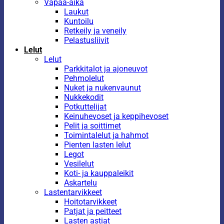
Vapaa-aika
Laukut
Kuntoilu
Retkeily ja veneily
Pelastusliivit
Lelut
Lelut
Parkkitalot ja ajoneuvot
Pehmolelut
Nuket ja nukenvaunut
Nukkekodit
Potkuttelijat
Keinuhevoset ja keppihevoset
Pelit ja soittimet
Toimintalelut ja hahmot
Pienten lasten lelut
Legot
Vesilelut
Koti- ja kauppaleikit
Askartelu
Lastentarvikkeet
Hoitotarvikkeet
Patjat ja peitteet
Lasten astiat