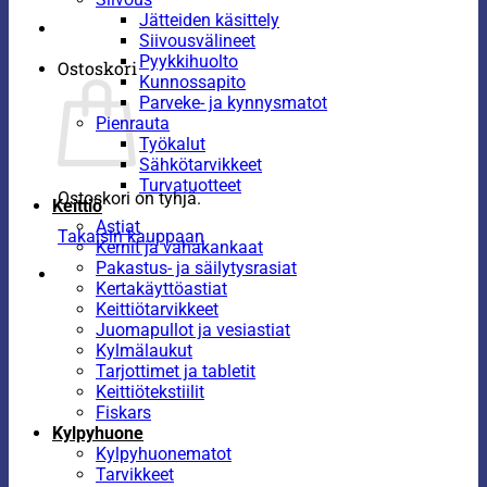
Jätteiden käsittely
Siivousvälineet
Pyykkihuolto
Ostoskori
Kunnossapito
Parveke- ja kynnysmatot
Pienrauta
Työkalut
Sähkötarvikkeet
Turvatuotteet
Ostoskori on tyhjä.
Keittiö
Astiat
Takaisin kauppaan
Kernit ja vahakankaat
Pakastus- ja säilytysrasiat
Kertakäyttöastiat
Keittiötarvikkeet
Juomapullot ja vesiastiat
Kylmälaukut
Tarjottimet ja tabletit
Keittiötekstiilit
Fiskars
Kylpyhuone
Kylpyhuonematot
Tarvikkeet