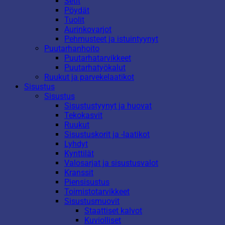
Setit
Pöydät
Tuolit
Aurinkovarjot
Pehmusteet ja istuintyynyt
Puutarhanhoito
Puutarhatarvikkeet
Puutarhatyökalut
Ruukut ja parvekelaatikot
Sisustus
Sisustus
Sisustustyynyt ja huovat
Tekokasvit
Ruukut
Sisustuskorit ja -laatikot
Lyhdyt
Kynttilät
Valosarjat ja sisustusvalot
Kranssit
Piensisustus
Toimistotarvikkeet
Sisustusmuovit
Staattiset kalvot
Kuviolliset