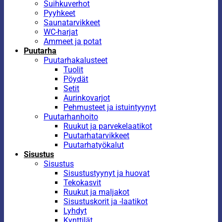
Suihkuverhot
Pyyhkeet
Saunatarvikkeet
WC-harjat
Ammeet ja potat
Puutarha
Puutarhakalusteet
Tuolit
Pöydät
Setit
Aurinkovarjot
Pehmusteet ja istuintyynyt
Puutarhanhoito
Ruukut ja parvekelaatikot
Puutarhatarvikkeet
Puutarhatyökalut
Sisustus
Sisustus
Sisustustyynyt ja huovat
Tekokasvit
Ruukut ja maljakot
Sisustuskorit ja -laatikot
Lyhdyt
Kynttilät