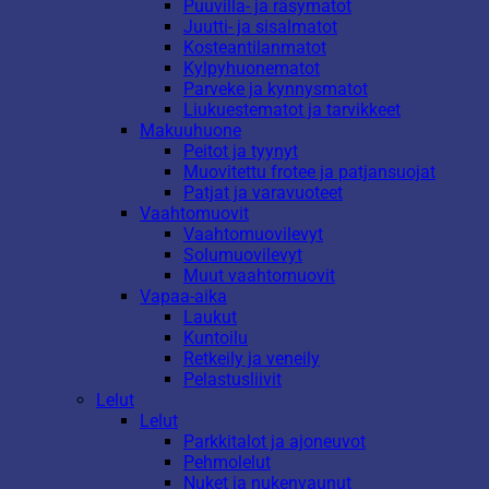
Puuvilla- ja räsymatot
Juutti- ja sisalmatot
Kosteantilanmatot
Kylpyhuonematot
Parveke ja kynnysmatot
Liukuestematot ja tarvikkeet
Makuuhuone
Peitot ja tyynyt
Muovitettu frotee ja patjansuojat
Patjat ja varavuoteet
Vaahtomuovit
Vaahtomuovilevyt
Solumuovilevyt
Muut vaahtomuovit
Vapaa-aika
Laukut
Kuntoilu
Retkeily ja veneily
Pelastusliivit
Lelut
Lelut
Parkkitalot ja ajoneuvot
Pehmolelut
Nuket ja nukenvaunut