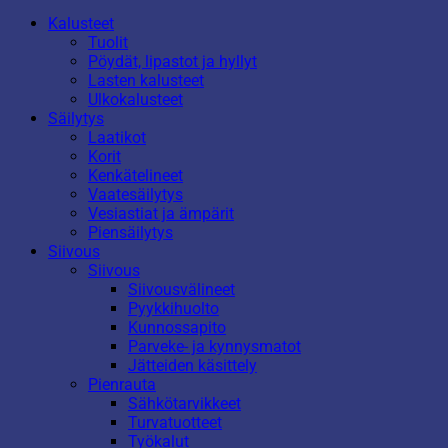
Kalusteet
Tuolit
Pöydät, lipastot ja hyllyt
Lasten kalusteet
Ulkokalusteet
Säilytys
Laatikot
Korit
Kenkätelineet
Vaatesäilytys
Vesiastiat ja ämpärit
Piensäilytys
Siivous
Siivous
Siivousvälineet
Pyykkihuolto
Kunnossapito
Parveke- ja kynnysmatot
Jätteiden käsittely
Pienrauta
Sähkötarvikkeet
Turvatuotteet
Työkalut