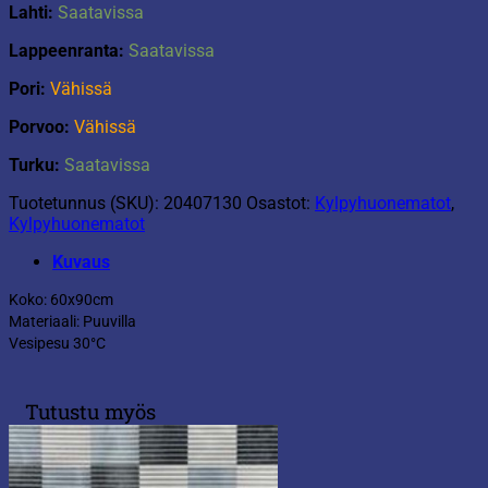
Lahti:
Saatavissa
Lappeenranta:
Saatavissa
Pori:
Vähissä
Porvoo:
Vähissä
Turku:
Saatavissa
Tuotetunnus (SKU):
20407130
Osastot:
Kylpyhuonematot
,
Kylpyhuonematot
Kuvaus
Koko: 60x90cm
Materiaali: Puuvilla
Vesipesu 30°C
Tutustu myös