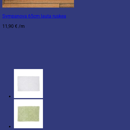
Sympanova 65cm lauta ruskea
11,90
€
/m