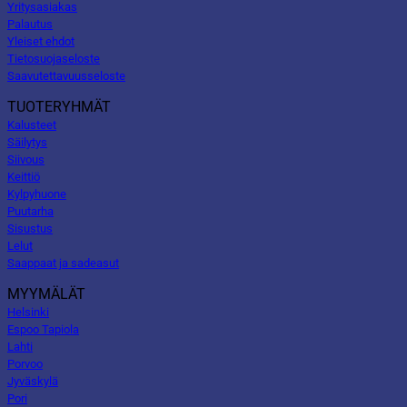
Yritysasiakas
Palautus
Yleiset ehdot
Tietosuojaseloste
Saavutettavuusseloste
TUOTERYHMÄT
Kalusteet
Säilytys
Siivous
Keittiö
Kylpyhuone
Puutarha
Sisustus
Lelut
Saappaat ja sadeasut
MYYMÄLÄT
Helsinki
Espoo Tapiola
Lahti
Porvoo
Jyväskylä
Pori