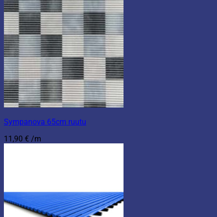
Sympanova 65cm ruutu
11,90
€
/m