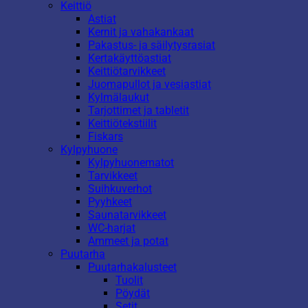
Keittiö
Astiat
Kernit ja vahakankaat
Pakastus- ja säilytysrasiat
Kertakäyttöastiat
Keittiötarvikkeet
Juomapullot ja vesiastiat
Kylmälaukut
Tarjottimet ja tabletit
Keittiötekstiilit
Fiskars
Kylpyhuone
Kylpyhuonematot
Tarvikkeet
Suihkuverhot
Pyyhkeet
Saunatarvikkeet
WC-harjat
Ammeet ja potat
Puutarha
Puutarhakalusteet
Tuolit
Pöydät
Setit