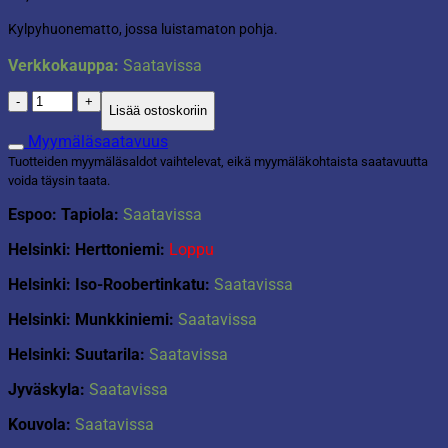
Kylpyhuonematto, jossa luistamaton pohja.
Verkkokauppa:
Saatavissa
Kylpyhuonematto
Lisää ostoskoriin
taupe
60x90cm
Myymäläsaatavuus
määrä
Tuotteiden myymäläsaldot vaihtelevat, eikä myymäläkohtaista saatavuutta
voida täysin taata.
Espoo: Tapiola:
Saatavissa
Helsinki: Herttoniemi:
Loppu
Helsinki: Iso-Roobertinkatu:
Saatavissa
Helsinki: Munkkiniemi:
Saatavissa
Helsinki: Suutarila:
Saatavissa
Jyväskyla:
Saatavissa
Kouvola:
Saatavissa