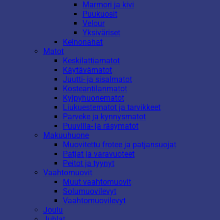
Marmori ja kivi
Puukuosit
Velour
Yksiväriset
Keinonahat
Matot
Keskilattiamatot
Käytävämatot
Juutti- ja sisalmatot
Kosteantilanmatot
Kylpyhuonematot
Liukuestematot ja tarvikkeet
Parveke ja kynnysmatot
Puuvilla- ja räsymatot
Makuuhuone
Muovitettu frotee ja patjansuojat
Patjat ja varavuoteet
Peitot ja tyynyt
Vaahtomuovit
Muut vaahtomuovit
Solumuovilevyt
Vaahtomuovilevyt
Joulu
Juhlat