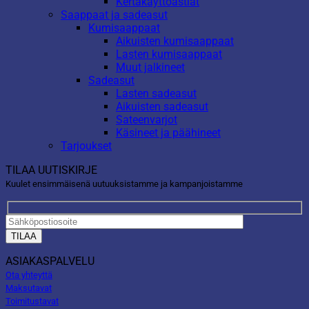
Kertakäyttöastiat
Saappaat ja sadeasut
Kumisaappaat
Aikuisten kumisaappaat
Lasten kumisaappaat
Muut jalkineet
Sadeasut
Lasten sadeasut
Aikuisten sadeasut
Sateenvarjot
Käsineet ja päähineet
Tarjoukset
TILAA UUTISKIRJE
Kuulet ensimmäisenä uutuuksistamme ja kampanjoistamme
ASIAKASPALVELU
Ota yhteyttä
Maksutavat
Toimitustavat