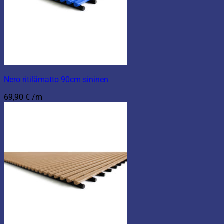
Nero ritilämatto 90cm sininen
69,90
€
/m