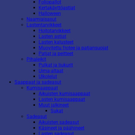
Foliopallot
Kertakäyttöastiat
Halloween
Naamiaisasut
Lastentarvikkeet
Hoitotarvikkeet
Lasten astiat
Lasten kalusteet
Muovitettu frotee ja patjansuojat
Patjat ja peitteet
Pihaleikit
Pulkat ja liukurit
Uima-altaat
Ulkolelut
Saappaat ja sadeasut
Kumisaappaat
Aikuisten kumisaappaat
Lasten kumisaappaat
Muut jalkineet
Sukat
Sadeasut
Aikuisten sadeasut
Käsineet ja päähineet
Lasten sadeasut