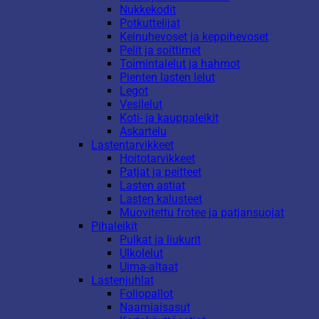
Nukkekodit
Potkuttelijat
Keinuhevoset ja keppihevoset
Pelit ja soittimet
Toimintalelut ja hahmot
Pienten lasten lelut
Legot
Vesilelut
Koti- ja kauppaleikit
Askartelu
Lastentarvikkeet
Hoitotarvikkeet
Patjat ja peitteet
Lasten astiat
Lasten kalusteet
Muovitettu frotee ja patjansuojat
Pihaleikit
Pulkat ja liukurit
Ulkolelut
Uima-altaat
Lastenjuhlat
Foliopallot
Naamiaisasut