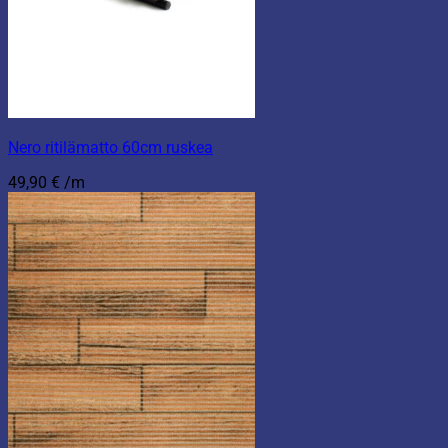
Nero ritilämatto 60cm ruskea
49,90
€
/m