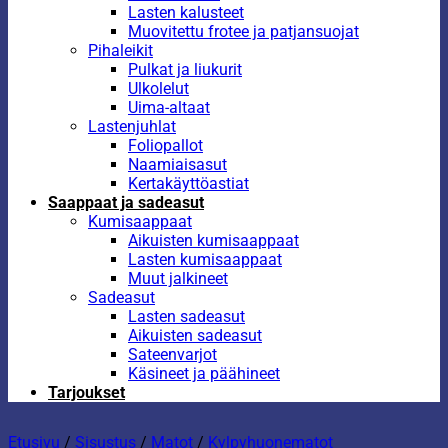
Lasten kalusteet
Muovitettu frotee ja patjansuojat
Pihaleikit
Pulkat ja liukurit
Ulkolelut
Uima-altaat
Lastenjuhlat
Foliopallot
Naamiaisasut
Kertakäyttöastiat
Saappaat ja sadeasut
Kumisaappaat
Aikuisten kumisaappaat
Lasten kumisaappaat
Muut jalkineet
Sadeasut
Lasten sadeasut
Aikuisten sadeasut
Sateenvarjot
Käsineet ja päähineet
Tarjoukset
Etusivu
/
Sisustus
/
Matot
/
Kylpyhuonematot