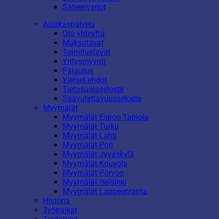
Sateenvarjot
Asiakaspalvelu
Ota yhteyttä
Maksutavat
Toimitustavat
Yritysmyynti
Palautus
Yleiset ehdot
Tietosuojaseloste
Saavutettavuusseloste
Myymälät
Myymälät Espoo Tapiola
Myymälät Turku
Myymälät Lahti
Myymälät Pori
Myymälät Jyväskylä
Myymälät Kouvola
Myymälät Porvoo
Myymälät Helsinki
Myymälät Lappeenranta
Historia
Työpaikat