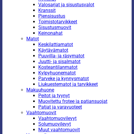
Valosarjat ja sisustusvalot
Kranssit
Piensisustus
Toimistotarvikkeet
Sisustusmuovit
Keinonahat
Matot
Keskilattiamatot
Käytävämatot
Puuvilla- ja räsymatot
Juutti- ja sisalmatot
Kosteantilanmatot
Kylpyhuonematot
Parveke ja kynnysmatot
Liukuestematot ja tarvikkeet
Makuuhuone
Peitot ja tyynyt
Muovitettu frotee ja patjansuojat
Patjat ja varavuoteet
Vaahtomuovit
Vaahtomuovilevyt
Solumuovilevyt
Muut vaahtomuovit