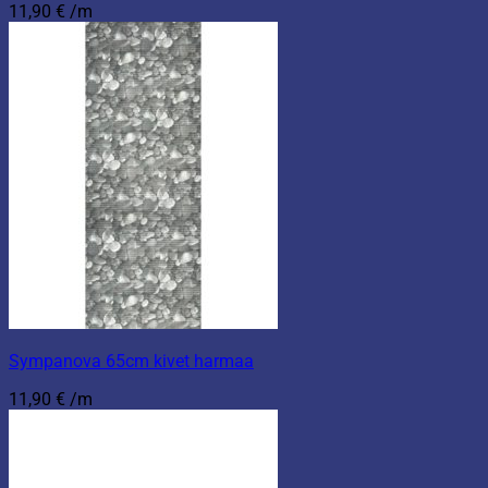
11,90
€
/m
Sympanova 65cm kivet harmaa
11,90
€
/m