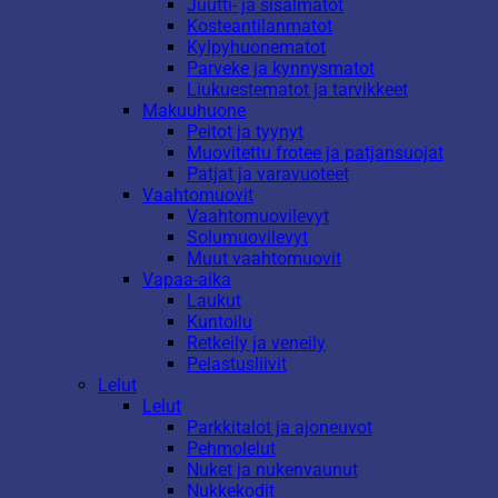
Juutti- ja sisalmatot
Kosteantilanmatot
Kylpyhuonematot
Parveke ja kynnysmatot
Liukuestematot ja tarvikkeet
Makuuhuone
Peitot ja tyynyt
Muovitettu frotee ja patjansuojat
Patjat ja varavuoteet
Vaahtomuovit
Vaahtomuovilevyt
Solumuovilevyt
Muut vaahtomuovit
Vapaa-aika
Laukut
Kuntoilu
Retkeily ja veneily
Pelastusliivit
Lelut
Lelut
Parkkitalot ja ajoneuvot
Pehmolelut
Nuket ja nukenvaunut
Nukkekodit