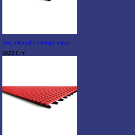
Nero ritilämatto 90cm punainen
69,90
€
/m