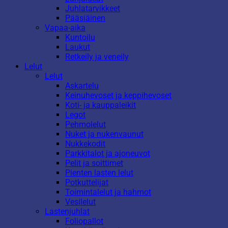
Juhlatarvikkeet
Pääsiäinen
Vapaa-aika
Kuntoilu
Laukut
Retkeily ja veneily
Lelut
Lelut
Askartelu
Keinuhevoset ja keppihevoset
Koti- ja kauppaleikit
Legot
Pehmolelut
Nuket ja nukenvaunut
Nukkekodit
Parkkitalot ja ajoneuvot
Pelit ja soittimet
Pienten lasten lelut
Potkuttelijat
Toimintalelut ja hahmot
Vesilelut
Lastenjuhlat
Foliopallot