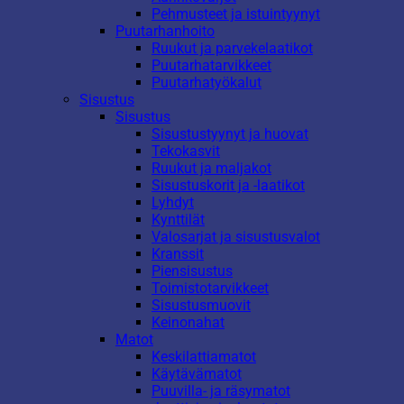
Pehmusteet ja istuintyynyt
Puutarhanhoito
Ruukut ja parvekelaatikot
Puutarhatarvikkeet
Puutarhatyökalut
Sisustus
Sisustus
Sisustustyynyt ja huovat
Tekokasvit
Ruukut ja maljakot
Sisustuskorit ja -laatikot
Lyhdyt
Kynttilät
Valosarjat ja sisustusvalot
Kranssit
Piensisustus
Toimistotarvikkeet
Sisustusmuovit
Keinonahat
Matot
Keskilattiamatot
Käytävämatot
Puuvilla- ja räsymatot