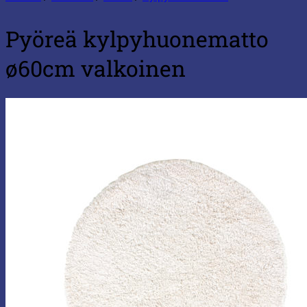
Pyöreä kylpyhuonematto
ø60cm valkoinen