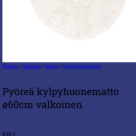
Etusivu
/
Sisustus
/
Matot
/
Kylpyhuonematot
Pyöreä kylpyhuonematto
ø60cm valkoinen
8,90
€