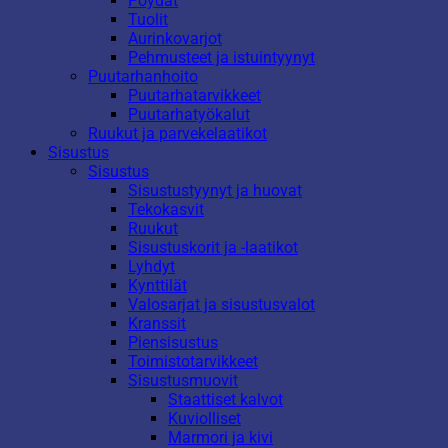
Pöydät
Tuolit
Aurinkovarjot
Pehmusteet ja istuintyynyt
Puutarhanhoito
Puutarhatarvikkeet
Puutarhatyökalut
Ruukut ja parvekelaatikot
Sisustus
Sisustus
Sisustustyynyt ja huovat
Tekokasvit
Ruukut
Sisustuskorit ja -laatikot
Lyhdyt
Kynttilät
Valosarjat ja sisustusvalot
Kranssit
Piensisustus
Toimistotarvikkeet
Sisustusmuovit
Staattiset kalvot
Kuviolliset
Marmori ja kivi