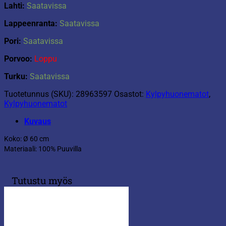
Lahti:
Saatavissa
Lappeenranta:
Saatavissa
Pori:
Saatavissa
Porvoo:
Loppu
Turku:
Saatavissa
Tuotetunnus (SKU):
28963597
Osastot:
Kylpyhuonematot
,
Kylpyhuonematot
Kuvaus
Koko: Ø 60 cm
Materiaali: 100% Puuvilla
Tutustu myös