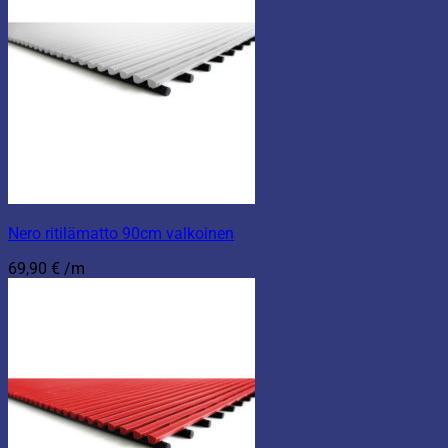
Nero ritilämatto 90cm valkoinen
69,90
€
/m