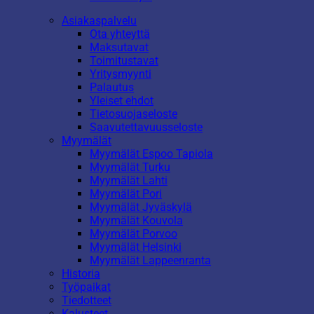
Asiakaspalvelu
Ota yhteyttä
Maksutavat
Toimitustavat
Yritysmyynti
Palautus
Yleiset ehdot
Tietosuojaseloste
Saavutettavuusseloste
Myymälät
Myymälät Espoo Tapiola
Myymälät Turku
Myymälät Lahti
Myymälät Pori
Myymälät Jyväskylä
Myymälät Kouvola
Myymälät Porvoo
Myymälät Helsinki
Myymälät Lappeenranta
Historia
Työpaikat
Tiedotteet
Kalusteet