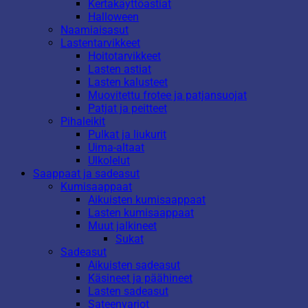
Kertakäyttöastiat
Halloween
Naamiaisasut
Lastentarvikkeet
Hoitotarvikkeet
Lasten astiat
Lasten kalusteet
Muovitettu frotee ja patjansuojat
Patjat ja peitteet
Pihaleikit
Pulkat ja liukurit
Uima-altaat
Ulkolelut
Saappaat ja sadeasut
Kumisaappaat
Aikuisten kumisaappaat
Lasten kumisaappaat
Muut jalkineet
Sukat
Sadeasut
Aikuisten sadeasut
Käsineet ja päähineet
Lasten sadeasut
Sateenvarjot