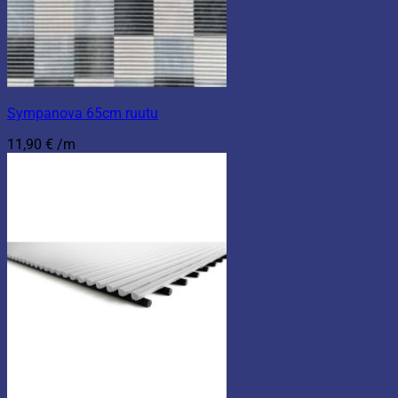
Sympanova 65cm ruutu
11,90
€
/m