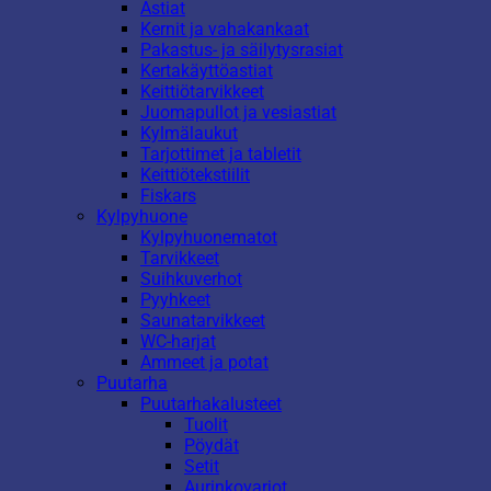
Astiat
Kernit ja vahakankaat
Pakastus- ja säilytysrasiat
Kertakäyttöastiat
Keittiötarvikkeet
Juomapullot ja vesiastiat
Kylmälaukut
Tarjottimet ja tabletit
Keittiötekstiilit
Fiskars
Kylpyhuone
Kylpyhuonematot
Tarvikkeet
Suihkuverhot
Pyyhkeet
Saunatarvikkeet
WC-harjat
Ammeet ja potat
Puutarha
Puutarhakalusteet
Tuolit
Pöydät
Setit
Aurinkovarjot