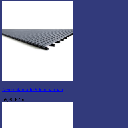
Nero ritilämatto 90cm harmaa
69,90
€
/m