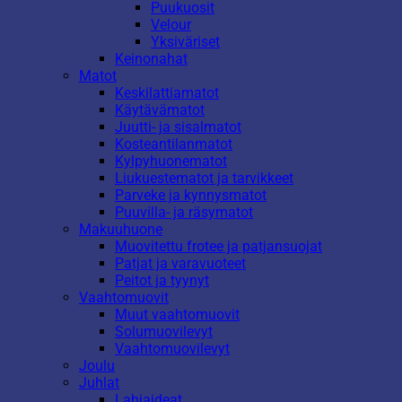
Puukuosit
Velour
Yksiväriset
Keinonahat
Matot
Keskilattiamatot
Käytävämatot
Juutti- ja sisalmatot
Kosteantilanmatot
Kylpyhuonematot
Liukuestematot ja tarvikkeet
Parveke ja kynnysmatot
Puuvilla- ja räsymatot
Makuuhuone
Muovitettu frotee ja patjansuojat
Patjat ja varavuoteet
Peitot ja tyynyt
Vaahtomuovit
Muut vaahtomuovit
Solumuovilevyt
Vaahtomuovilevyt
Joulu
Juhlat
Lahjaideat