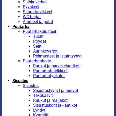
Suihkuverhot
Pyyhkeet
Saunatarvikkeet
WC-harjat
Ammeet ja potat
Puutarha
Puutarhakalusteet
Tuolit
Pöydät
Setit
Aurinkovarjot
Pehmusteet ja istuintyynyt
Puutarhanhoito
Ruukut ja parvekelaatikot
Puutarhatarvikkeet
Puutarhatyökalut
Sisustus
Sisustus
Sisustustyynyt ja huovat
Tekokasvit
Ruukut ja maljakot
Sisustuskorit ja -laatikot
Lyhdyt
Kynttilät