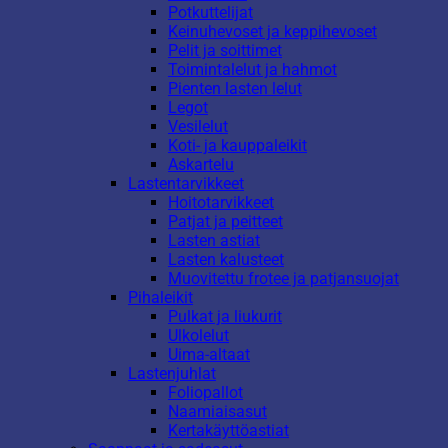
Potkuttelijat
Keinuhevoset ja keppihevoset
Pelit ja soittimet
Toimintalelut ja hahmot
Pienten lasten lelut
Legot
Vesilelut
Koti- ja kauppaleikit
Askartelu
Lastentarvikkeet
Hoitotarvikkeet
Patjat ja peitteet
Lasten astiat
Lasten kalusteet
Muovitettu frotee ja patjansuojat
Pihaleikit
Pulkat ja liukurit
Ulkolelut
Uima-altaat
Lastenjuhlat
Foliopallot
Naamiaisasut
Kertakäyttöastiat