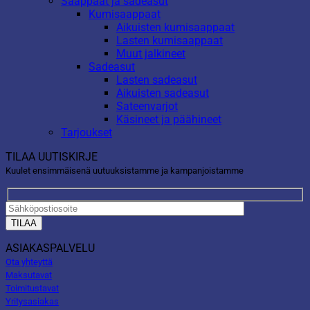
Saappaat ja sadeasut
Kumisaappaat
Aikuisten kumisaappaat
Lasten kumisaappaat
Muut jalkineet
Sadeasut
Lasten sadeasut
Aikuisten sadeasut
Sateenvarjot
Käsineet ja päähineet
Tarjoukset
TILAA UUTISKIRJE
Kuulet ensimmäisenä uutuuksistamme ja kampanjoistamme
ASIAKASPALVELU
Ota yhteyttä
Maksutavat
Toimitustavat
Yritysasiakas