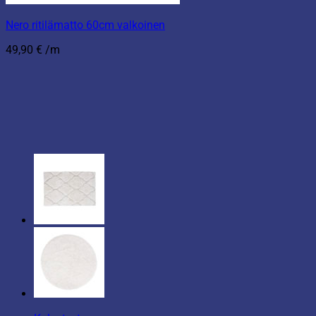
Nero ritilämatto 60cm valkoinen
49,90
€
/m