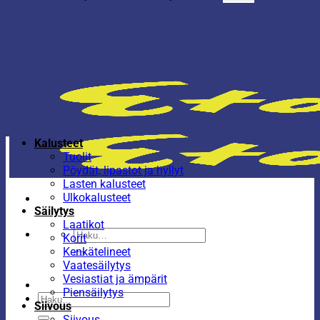
Kalusteet
Tuolit
Pöydät, lipastot ja hyllyt
Lasten kalusteet
Ulkokalusteet
Säilytys
Laatikot
Etsi:
Korit
Kenkätelineet
Vaatesäilytys
Vesiastiat ja ämpärit
Piensäilytys
Etsi:
Siivous
Siivous