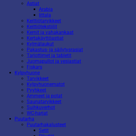
Astiat
Arabia
Iittala
Keittiötarvikkeet
Keittiötekstiilit
Kernit ja vahakankaat
Kertakäyttöastiat
Kylmälaukut
Pakastus- ja säilytysrasiat
Tarjottimet ja tabletit
Juomapullot ja vesiastiat
Fiskars
Kylpyhuone
Tarvikkeet
Kylpyhuonematot
Pyyhkeet
Ammeet ja potat
Saunatarvikkeet
Suihkuverhot
WC-harjat
Puutarha
Puutarhakalusteet
Setit