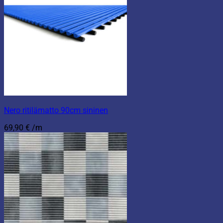
Nero ritilämatto 90cm sininen
69,90
€
/m