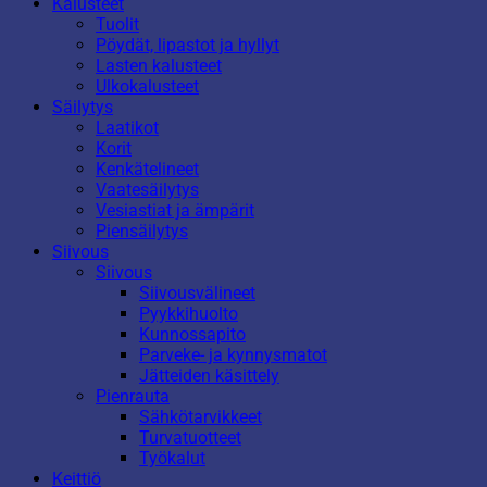
Kalusteet
Tuolit
Pöydät, lipastot ja hyllyt
Lasten kalusteet
Ulkokalusteet
Säilytys
Laatikot
Korit
Kenkätelineet
Vaatesäilytys
Vesiastiat ja ämpärit
Piensäilytys
Siivous
Siivous
Siivousvälineet
Pyykkihuolto
Kunnossapito
Parveke- ja kynnysmatot
Jätteiden käsittely
Pienrauta
Sähkötarvikkeet
Turvatuotteet
Työkalut
Keittiö