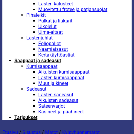
Lasten kalusteet
Muovitettu frotee ja patjansuojat
Pihaleikit
Pulkat ja liukurit
Ulkolelut
Uima-altaat
Lastenjuhlat
Foliopallot
Naamiaisasut
Kertakäyttöastiat
Saappaat ja sadeasut
Kumisaappaat
Aikuisten kumisaappaat
Lasten kumisaappaat
Muut jalkineet
Sadeasut
Lasten sadeasut
Aikuisten sadeasut
Sateenvarjot
Käsineet ja päähineet
Tarjoukset
Etusivu
/
Sisustus
/
Matot
/
Kylpyhuonematot