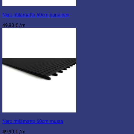
Nero ritilämatto 60cm punainen
49,90
€
/m
Nero ritilämatto 60cm musta
49,90
€
/m