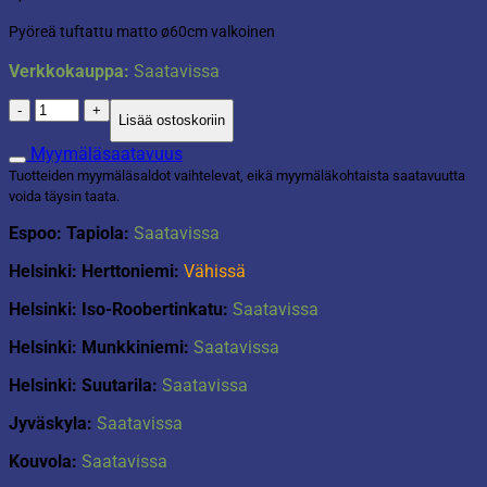
Pyöreä tuftattu matto ø60cm valkoinen
Verkkokauppa:
Saatavissa
Pyöreä
Lisää ostoskoriin
kylpyhuonematto
ø60cm
Myymäläsaatavuus
valkoinen
Tuotteiden myymäläsaldot vaihtelevat, eikä myymäläkohtaista saatavuutta
määrä
voida täysin taata.
Espoo: Tapiola:
Saatavissa
Helsinki: Herttoniemi:
Vähissä
Helsinki: Iso-Roobertinkatu:
Saatavissa
Helsinki: Munkkiniemi:
Saatavissa
Helsinki: Suutarila:
Saatavissa
Jyväskyla:
Saatavissa
Kouvola:
Saatavissa