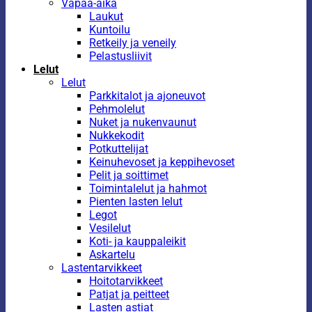
Vapaa-aika
Laukut
Kuntoilu
Retkeily ja veneily
Pelastusliivit
Lelut
Lelut
Parkkitalot ja ajoneuvot
Pehmolelut
Nuket ja nukenvaunut
Nukkekodit
Potkuttelijat
Keinuhevoset ja keppihevoset
Pelit ja soittimet
Toimintalelut ja hahmot
Pienten lasten lelut
Legot
Vesilelut
Koti- ja kauppaleikit
Askartelu
Lastentarvikkeet
Hoitotarvikkeet
Patjat ja peitteet
Lasten astiat