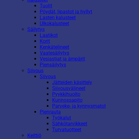
Tuolit
Pöydät, lipastot ja hyllyt
Lasten kalusteet
Ulkokalusteet
Säilytys
Laatikot
Korit
Kenkätelineet
Vaatesäilytys
Vesiastiat ja ämpärit
Piensäilytys
Siivous
Siivous
Jätteiden käsittely
Siivousvälineet
Pyykkihuolto
Kunnossapito
Parveke- ja kynnysmatot
Pienrauta
Työkalut
Sähkötarvikkeet
Turvatuotteet
Keittiö