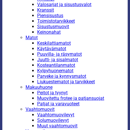
Valosarjat ja sisustusvalot
Kranssit
Piensisustus
Toimistotarvikkeet
Sisustusmuovit
Keinonahat
Matot
Keskilattiamatot
Käytävämatot
Puuvilla- ja räsymatot
Juutti- ja sisalmatot
Kosteantilanmatot
Kylpyhuonematot
Parveke ja kynnysmatot
Liukuestematot ja tarvikkeet
Makuuhuone
Peitot ja tyynyt
Muovitettu frotee ja patjansuojat
Patjat ja varavuoteet
Vaahtomuovit
Vaahtomuovilevyt
Solumuovilevyt
Muut vaahtomuovit