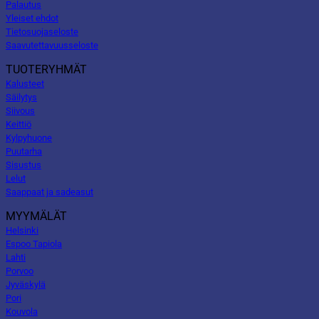
Palautus
Yleiset ehdot
Tietosuojaseloste
Saavutettavuusseloste
TUOTERYHMÄT
Kalusteet
Säilytys
Siivous
Keittiö
Kylpyhuone
Puutarha
Sisustus
Lelut
Saappaat ja sadeasut
MYYMÄLÄT
Helsinki
Espoo Tapiola
Lahti
Porvoo
Jyväskylä
Pori
Kouvola