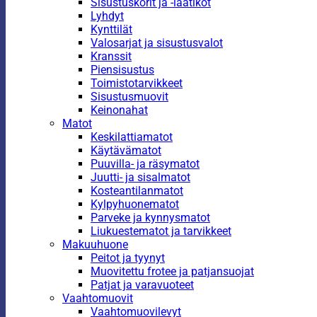
Sisustuskorit ja -laatikot
Lyhdyt
Kynttilät
Valosarjat ja sisustusvalot
Kranssit
Piensisustus
Toimistotarvikkeet
Sisustusmuovit
Keinonahat
Matot
Keskilattiamatot
Käytävämatot
Puuvilla- ja räsymatot
Juutti- ja sisalmatot
Kosteantilanmatot
Kylpyhuonematot
Parveke ja kynnysmatot
Liukuestematot ja tarvikkeet
Makuuhuone
Peitot ja tyynyt
Muovitettu frotee ja patjansuojat
Patjat ja varavuoteet
Vaahtomuovit
Vaahtomuovilevyt