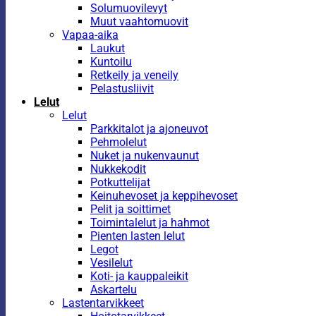
Solumuovilevyt
Muut vaahtomuovit
Vapaa-aika
Laukut
Kuntoilu
Retkeily ja veneily
Pelastusliivit
Lelut
Lelut
Parkkitalot ja ajoneuvot
Pehmolelut
Nuket ja nukenvaunut
Nukkekodit
Potkuttelijat
Keinuhevoset ja keppihevoset
Pelit ja soittimet
Toimintalelut ja hahmot
Pienten lasten lelut
Legot
Vesilelut
Koti- ja kauppaleikit
Askartelu
Lastentarvikkeet