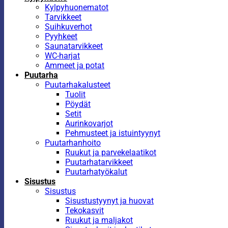
Kylpyhuonematot
Tarvikkeet
Suihkuverhot
Pyyhkeet
Saunatarvikkeet
WC-harjat
Ammeet ja potat
Puutarha
Puutarhakalusteet
Tuolit
Pöydät
Setit
Aurinkovarjot
Pehmusteet ja istuintyynyt
Puutarhanhoito
Ruukut ja parvekelaatikot
Puutarhatarvikkeet
Puutarhatyökalut
Sisustus
Sisustus
Sisustustyynyt ja huovat
Tekokasvit
Ruukut ja maljakot