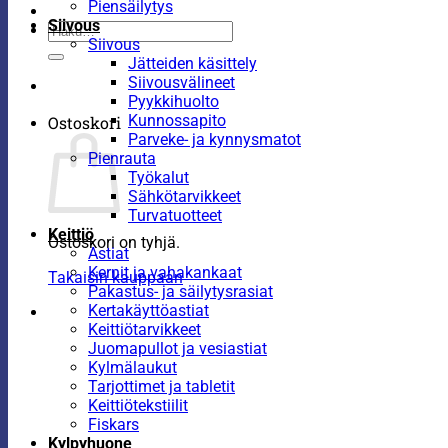
Piensäilytys
Siivous
Etsi:
Siivous
Jätteiden käsittely
Siivousvälineet
Pyykkihuolto
Kunnossapito
Ostoskori
Parveke- ja kynnysmatot
Pienrauta
Työkalut
Sähkötarvikkeet
Turvatuotteet
Keittiö
Ostoskori on tyhjä.
Astiat
Kernit ja vahakankaat
Takaisin kauppaan
Pakastus- ja säilytysrasiat
Kertakäyttöastiat
Keittiötarvikkeet
Juomapullot ja vesiastiat
Kylmälaukut
Tarjottimet ja tabletit
Keittiötekstiilit
Fiskars
Kylpyhuone