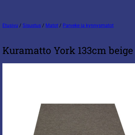
Etusivu
/
Sisustus
/
Matot
/
Parveke ja kynnysmatot
Kuramatto York 133cm beige