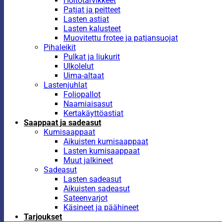
Hoitotarvikkeet
Patjat ja peitteet
Lasten astiat
Lasten kalusteet
Muovitettu frotee ja patjansuojat
Pihaleikit
Pulkat ja liukurit
Ulkolelut
Uima-altaat
Lastenjuhlat
Foliopallot
Naamiaisasut
Kertakäyttöastiat
Saappaat ja sadeasut
Kumisaappaat
Aikuisten kumisaappaat
Lasten kumisaappaat
Muut jalkineet
Sadeasut
Lasten sadeasut
Aikuisten sadeasut
Sateenvarjot
Käsineet ja päähineet
Tarjoukset