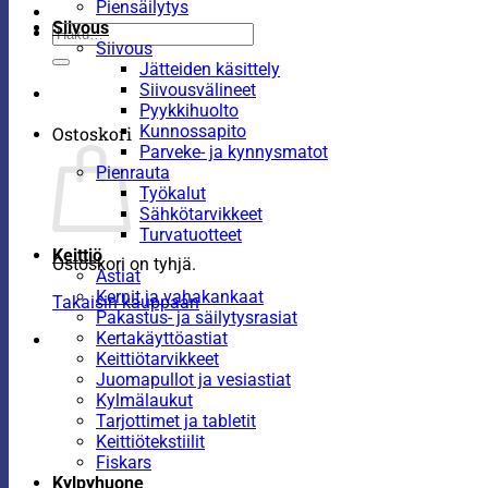
Piensäilytys
Siivous
Etsi:
Siivous
Jätteiden käsittely
Siivousvälineet
Pyykkihuolto
Kunnossapito
Ostoskori
Parveke- ja kynnysmatot
Pienrauta
Työkalut
Sähkötarvikkeet
Turvatuotteet
Keittiö
Ostoskori on tyhjä.
Astiat
Kernit ja vahakankaat
Takaisin kauppaan
Pakastus- ja säilytysrasiat
Kertakäyttöastiat
Keittiötarvikkeet
Juomapullot ja vesiastiat
Kylmälaukut
Tarjottimet ja tabletit
Keittiötekstiilit
Fiskars
Kylpyhuone