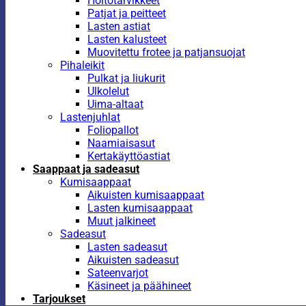
Hoitotarvikkeet
Patjat ja peitteet
Lasten astiat
Lasten kalusteet
Muovitettu frotee ja patjansuojat
Pihaleikit
Pulkat ja liukurit
Ulkolelut
Uima-altaat
Lastenjuhlat
Foliopallot
Naamiaisasut
Kertakäyttöastiat
Saappaat ja sadeasut
Kumisaappaat
Aikuisten kumisaappaat
Lasten kumisaappaat
Muut jalkineet
Sadeasut
Lasten sadeasut
Aikuisten sadeasut
Sateenvarjot
Käsineet ja päähineet
Tarjoukset