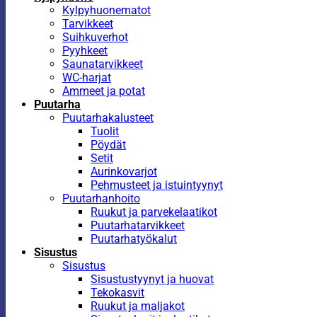
Kylpyhuonematot
Tarvikkeet
Suihkuverhot
Pyyhkeet
Saunatarvikkeet
WC-harjat
Ammeet ja potat
Puutarha
Puutarhakalusteet
Tuolit
Pöydät
Setit
Aurinkovarjot
Pehmusteet ja istuintyynyt
Puutarhanhoito
Ruukut ja parvekelaatikot
Puutarhatarvikkeet
Puutarhatyökalut
Sisustus
Sisustus
Sisustustyynyt ja huovat
Tekokasvit
Ruukut ja maljakot