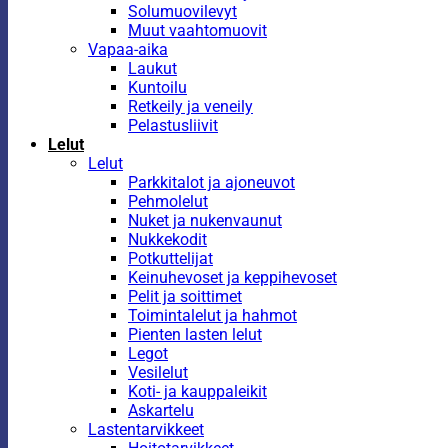
Solumuovilevyt
Muut vaahtomuovit
Vapaa-aika
Laukut
Kuntoilu
Retkeily ja veneily
Pelastusliivit
Lelut
Lelut
Parkkitalot ja ajoneuvot
Pehmolelut
Nuket ja nukenvaunut
Nukkekodit
Potkuttelijat
Keinuhevoset ja keppihevoset
Pelit ja soittimet
Toimintalelut ja hahmot
Pienten lasten lelut
Legot
Vesilelut
Koti- ja kauppaleikit
Askartelu
Lastentarvikkeet