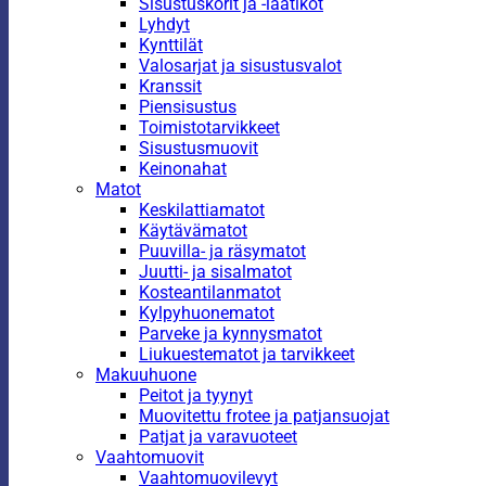
Sisustuskorit ja -laatikot
Lyhdyt
Kynttilät
Valosarjat ja sisustusvalot
Kranssit
Piensisustus
Toimistotarvikkeet
Sisustusmuovit
Keinonahat
Matot
Keskilattiamatot
Käytävämatot
Puuvilla- ja räsymatot
Juutti- ja sisalmatot
Kosteantilanmatot
Kylpyhuonematot
Parveke ja kynnysmatot
Liukuestematot ja tarvikkeet
Makuuhuone
Peitot ja tyynyt
Muovitettu frotee ja patjansuojat
Patjat ja varavuoteet
Vaahtomuovit
Vaahtomuovilevyt