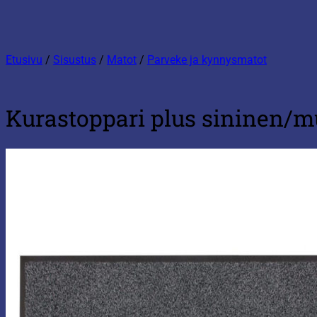
Etusivu
/
Sisustus
/
Matot
/
Parveke ja kynnysmatot
Kurastoppari plus sininen/m