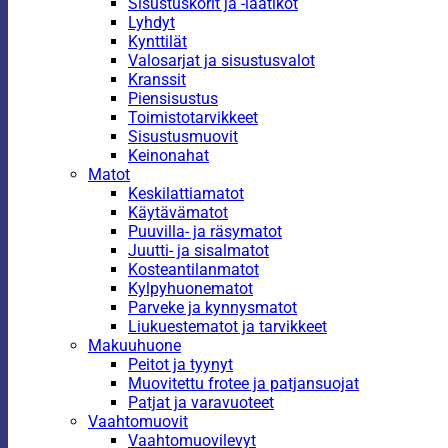
Sisustuskorit ja -laatikot
Lyhdyt
Kynttilät
Valosarjat ja sisustusvalot
Kranssit
Piensisustus
Toimistotarvikkeet
Sisustusmuovit
Keinonahat
Matot
Keskilattiamatot
Käytävämatot
Puuvilla- ja räsymatot
Juutti- ja sisalmatot
Kosteantilanmatot
Kylpyhuonematot
Parveke ja kynnysmatot
Liukuestematot ja tarvikkeet
Makuuhuone
Peitot ja tyynyt
Muovitettu frotee ja patjansuojat
Patjat ja varavuoteet
Vaahtomuovit
Vaahtomuovilevyt