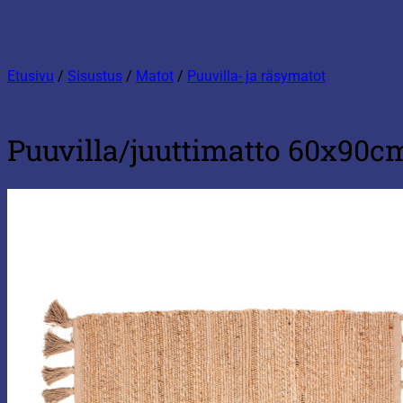
Etusivu
/
Sisustus
/
Matot
/
Puuvilla- ja räsymatot
Puuvilla/juuttimatto 60x90c