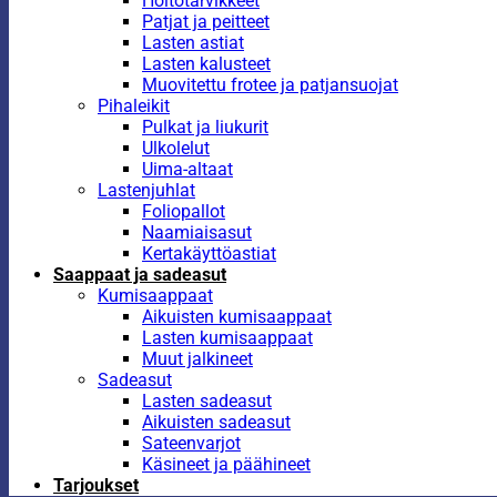
Hoitotarvikkeet
Patjat ja peitteet
Lasten astiat
Lasten kalusteet
Muovitettu frotee ja patjansuojat
Pihaleikit
Pulkat ja liukurit
Ulkolelut
Uima-altaat
Lastenjuhlat
Foliopallot
Naamiaisasut
Kertakäyttöastiat
Saappaat ja sadeasut
Kumisaappaat
Aikuisten kumisaappaat
Lasten kumisaappaat
Muut jalkineet
Sadeasut
Lasten sadeasut
Aikuisten sadeasut
Sateenvarjot
Käsineet ja päähineet
Tarjoukset