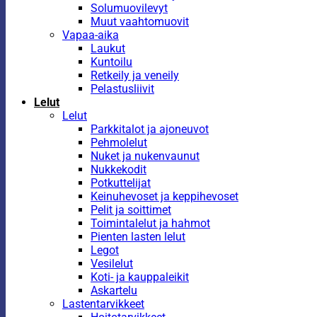
Solumuovilevyt
Muut vaahtomuovit
Vapaa-aika
Laukut
Kuntoilu
Retkeily ja veneily
Pelastusliivit
Lelut
Lelut
Parkkitalot ja ajoneuvot
Pehmolelut
Nuket ja nukenvaunut
Nukkekodit
Potkuttelijat
Keinuhevoset ja keppihevoset
Pelit ja soittimet
Toimintalelut ja hahmot
Pienten lasten lelut
Legot
Vesilelut
Koti- ja kauppaleikit
Askartelu
Lastentarvikkeet