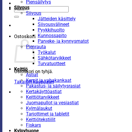
Piensäilytys
Siivous
Etsi:
Siivous
Jätteiden käsittely
Siivousvälineet
Pyykkihuolto
Kunnossapito
Ostoskori
Parveke- ja kynnysmatot
Pienrauta
Työkalut
Sähkötarvikkeet
Turvatuotteet
Keittiö
Ostoskori on tyhjä.
Astiat
Kernit ja vahakankaat
Takaisin kauppaan
Pakastus- ja säilytysrasiat
Kertakäyttöastiat
Keittiötarvikkeet
Juomapullot ja vesiastiat
Kylmälaukut
Tarjottimet ja tabletit
Keittiötekstiilit
Fiskars
Kylpyhuone