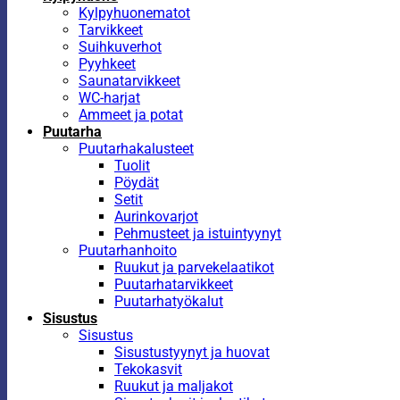
Kylpyhuonematot
Tarvikkeet
Suihkuverhot
Pyyhkeet
Saunatarvikkeet
WC-harjat
Ammeet ja potat
Puutarha
Puutarhakalusteet
Tuolit
Pöydät
Setit
Aurinkovarjot
Pehmusteet ja istuintyynyt
Puutarhanhoito
Ruukut ja parvekelaatikot
Puutarhatarvikkeet
Puutarhatyökalut
Sisustus
Sisustus
Sisustustyynyt ja huovat
Tekokasvit
Ruukut ja maljakot