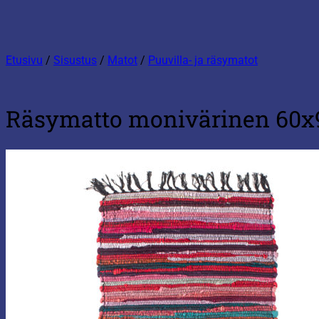
Etusivu
/
Sisustus
/
Matot
/
Puuvilla- ja räsymatot
Räsymatto monivärinen 60