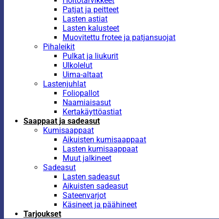
Hoitotarvikkeet
Patjat ja peitteet
Lasten astiat
Lasten kalusteet
Muovitettu frotee ja patjansuojat
Pihaleikit
Pulkat ja liukurit
Ulkolelut
Uima-altaat
Lastenjuhlat
Foliopallot
Naamiaisasut
Kertakäyttöastiat
Saappaat ja sadeasut
Kumisaappaat
Aikuisten kumisaappaat
Lasten kumisaappaat
Muut jalkineet
Sadeasut
Lasten sadeasut
Aikuisten sadeasut
Sateenvarjot
Käsineet ja päähineet
Tarjoukset