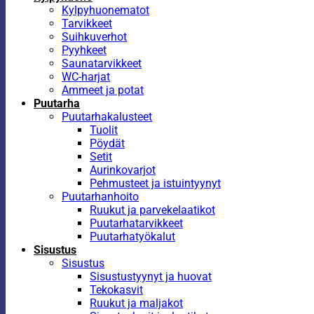
Kylpyhuonematot
Tarvikkeet
Suihkuverhot
Pyyhkeet
Saunatarvikkeet
WC-harjat
Ammeet ja potat
Puutarha
Puutarhakalusteet
Tuolit
Pöydät
Setit
Aurinkovarjot
Pehmusteet ja istuintyynyt
Puutarhanhoito
Ruukut ja parvekelaatikot
Puutarhatarvikkeet
Puutarhatyökalut
Sisustus
Sisustus
Sisustustyynyt ja huovat
Tekokasvit
Ruukut ja maljakot