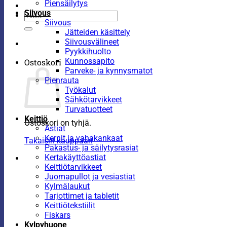
Piensäilytys
Siivous
Etsi:
Siivous
Jätteiden käsittely
Siivousvälineet
Pyykkihuolto
Kunnossapito
Ostoskori
Parveke- ja kynnysmatot
Pienrauta
Työkalut
Sähkötarvikkeet
Turvatuotteet
Keittiö
Ostoskori on tyhjä.
Astiat
Kernit ja vahakankaat
Takaisin kauppaan
Pakastus- ja säilytysrasiat
Kertakäyttöastiat
Keittiötarvikkeet
Juomapullot ja vesiastiat
Kylmälaukut
Tarjottimet ja tabletit
Keittiötekstiilit
Fiskars
Kylpyhuone