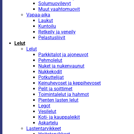
Solumuovilevyt
Muut vaahtomuovit
Vapaa-aika
Laukut
Kuntoilu
Retkeily ja veneily
Pelastusliivit
Lelut
Lelut
Parkkitalot ja ajoneuvot
Pehmolelut
Nuket ja nukenvaunut
Nukkekodit
Potkuttelijat
Keinuhevoset ja keppihevoset
Pelit ja soittimet
Toimintalelut ja hahmot
Pienten lasten lelut
Legot
Vesilelut
Koti- ja kauppaleikit
Askartelu
Lastentarvikkeet