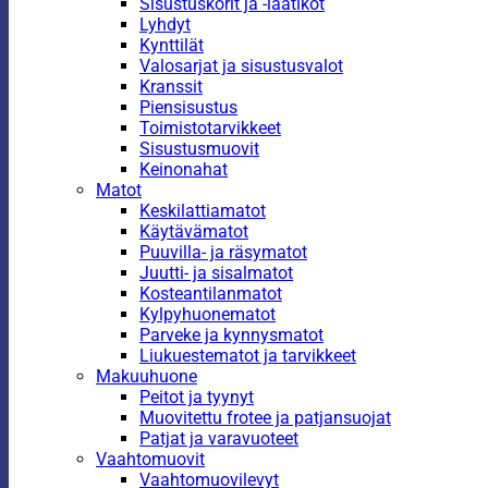
Sisustuskorit ja -laatikot
Lyhdyt
Kynttilät
Valosarjat ja sisustusvalot
Kranssit
Piensisustus
Toimistotarvikkeet
Sisustusmuovit
Keinonahat
Matot
Keskilattiamatot
Käytävämatot
Puuvilla- ja räsymatot
Juutti- ja sisalmatot
Kosteantilanmatot
Kylpyhuonematot
Parveke ja kynnysmatot
Liukuestematot ja tarvikkeet
Makuuhuone
Peitot ja tyynyt
Muovitettu frotee ja patjansuojat
Patjat ja varavuoteet
Vaahtomuovit
Vaahtomuovilevyt