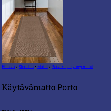
Etusivu
/
Sisustus
/
Matot
/
Parveke ja kynnysmatot
Käytävämatto Porto