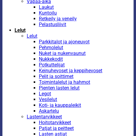
Vapaa-aika
Laukut
Kuntoilu
Retkeily ja veneily
Pelastusliivit
Lelut
Lelut
Parkkitalot ja ajoneuvot
Pehmolelut
Nuket ja nukenvaunut
Nukkekodit
Potkuttelijat
Keinuhevoset ja keppihevoset
Pelit ja soittimet
Toimintalelut ja hahmot
Pienten lasten lelut
Legot
Vesilelut
Koti- ja kauppaleikit
Askartelu
Lastentarvikkeet
Hoitotarvikkeet
Patjat ja peitteet
Lasten astiat