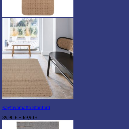
Käytävämatto Stanford
Hintaluokka:
39,90
€
–
69,90
€
39,90 €
-