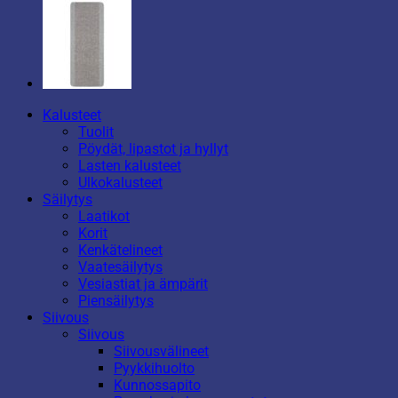
Kalusteet
Tuolit
Pöydät, lipastot ja hyllyt
Lasten kalusteet
Ulkokalusteet
Säilytys
Laatikot
Korit
Kenkätelineet
Vaatesäilytys
Vesiastiat ja ämpärit
Piensäilytys
Siivous
Siivous
Siivousvälineet
Pyykkihuolto
Kunnossapito