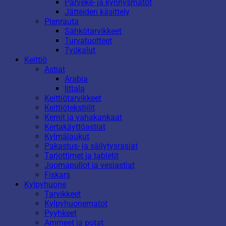
Parveke- ja kynnysmatot
Jätteiden käsittely
Pienrauta
Sähkötarvikkeet
Turvatuotteet
Työkalut
Keittiö
Astiat
Arabia
Iittala
Keittiötarvikkeet
Keittiötekstiilit
Kernit ja vahakankaat
Kertakäyttöastiat
Kylmälaukut
Pakastus- ja säilytysrasiat
Tarjottimet ja tabletit
Juomapullot ja vesiastiat
Fiskars
Kylpyhuone
Tarvikkeet
Kylpyhuonematot
Pyyhkeet
Ammeet ja potat