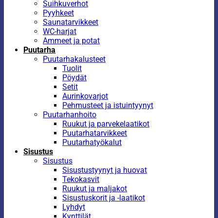
Suihkuverhot
Pyyhkeet
Saunatarvikkeet
WC-harjat
Ammeet ja potat
Puutarha
Puutarhakalusteet
Tuolit
Pöydät
Setit
Aurinkovarjot
Pehmusteet ja istuintyynyt
Puutarhanhoito
Ruukut ja parvekelaatikot
Puutarhatarvikkeet
Puutarhatyökalut
Sisustus
Sisustus
Sisustustyynyt ja huovat
Tekokasvit
Ruukut ja maljakot
Sisustuskorit ja -laatikot
Lyhdyt
Kynttilät