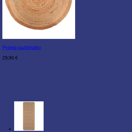
Pyöreä juuttimatto
29,90
€