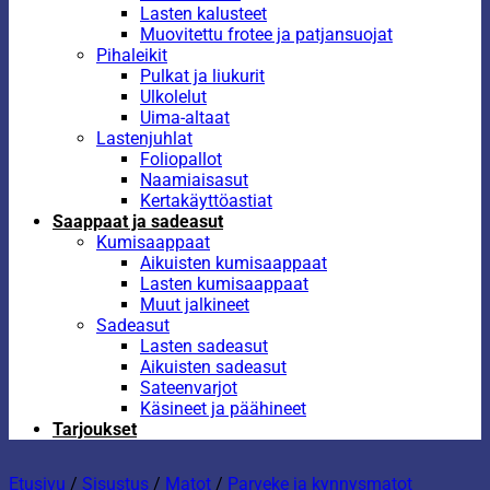
Lasten kalusteet
Muovitettu frotee ja patjansuojat
Pihaleikit
Pulkat ja liukurit
Ulkolelut
Uima-altaat
Lastenjuhlat
Foliopallot
Naamiaisasut
Kertakäyttöastiat
Saappaat ja sadeasut
Kumisaappaat
Aikuisten kumisaappaat
Lasten kumisaappaat
Muut jalkineet
Sadeasut
Lasten sadeasut
Aikuisten sadeasut
Sateenvarjot
Käsineet ja päähineet
Tarjoukset
Etusivu
/
Sisustus
/
Matot
/
Parveke ja kynnysmatot