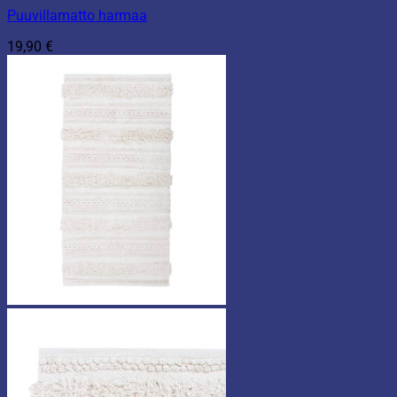
Puuvillamatto harmaa
19,90
€