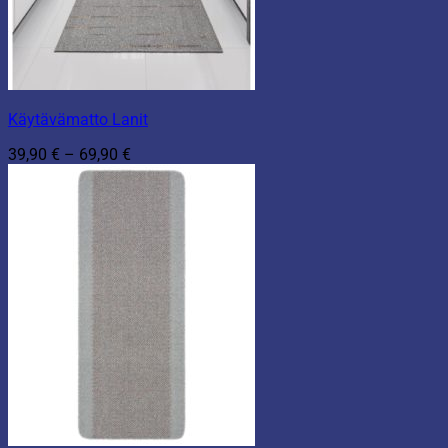
Käytävämatto Lanit
Hintaluokka:
39,90
€
–
69,90
€
39,90 €
-
69,90 €