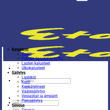
Kalusteet
Tuolit
Pöydät, lipastot ja hyllyt
Lasten kalusteet
Ulkokalusteet
Säilytys
Laatikot
Etsi:
Korit
Kenkätelineet
Vaatesäilytys
Vesiastiat ja ämpärit
Piensäilytys
Etsi:
Siivous
Siivous