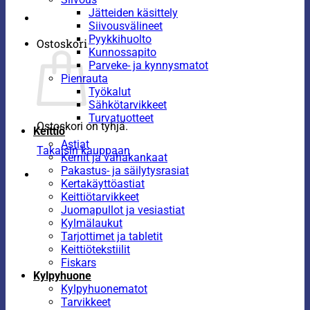
Jätteiden käsittely
Siivousvälineet
Pyykkihuolto
Ostoskori
Kunnossapito
Parveke- ja kynnysmatot
Pienrauta
Työkalut
Sähkötarvikkeet
Turvatuotteet
Ostoskori on tyhjä.
Keittiö
Astiat
Takaisin kauppaan
Kernit ja vahakankaat
Pakastus- ja säilytysrasiat
Kertakäyttöastiat
Keittiötarvikkeet
Juomapullot ja vesiastiat
Kylmälaukut
Tarjottimet ja tabletit
Keittiötekstiilit
Fiskars
Kylpyhuone
Kylpyhuonematot
Tarvikkeet