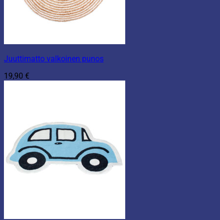
Juuttimatto valkoinen punos
19,90
€