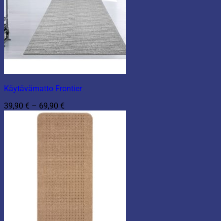
Käytävämatto Frontier
Hintaluokka:
39,90
€
–
69,90
€
39,90 €
-
69,90 €