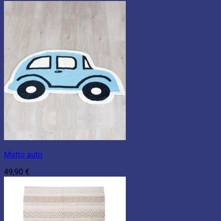
Matto auto
49,90
€