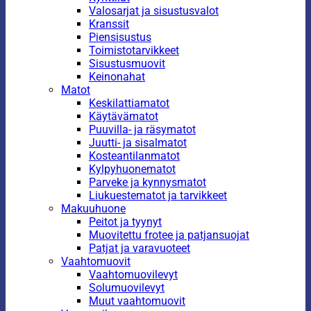
Valosarjat ja sisustusvalot
Kranssit
Piensisustus
Toimistotarvikkeet
Sisustusmuovit
Keinonahat
Matot
Keskilattiamatot
Käytävämatot
Puuvilla- ja räsymatot
Juutti- ja sisalmatot
Kosteantilanmatot
Kylpyhuonematot
Parveke ja kynnysmatot
Liukuestematot ja tarvikkeet
Makuuhuone
Peitot ja tyynyt
Muovitettu frotee ja patjansuojat
Patjat ja varavuoteet
Vaahtomuovit
Vaahtomuovilevyt
Solumuovilevyt
Muut vaahtomuovit