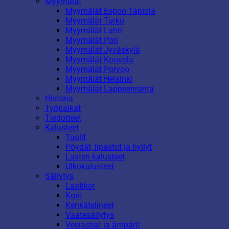
Myymälät
Myymälät Espoo Tapiola
Myymälät Turku
Myymälät Lahti
Myymälät Pori
Myymälät Jyväskylä
Myymälät Kouvola
Myymälät Porvoo
Myymälät Helsinki
Myymälät Lappeenranta
Historia
Työpaikat
Tiedotteet
Kalusteet
Tuolit
Pöydät, lipastot ja hyllyt
Lasten kalusteet
Ulkokalusteet
Säilytys
Laatikot
Korit
Kenkätelineet
Vaatesäilytys
Vesiastiat ja ämpärit