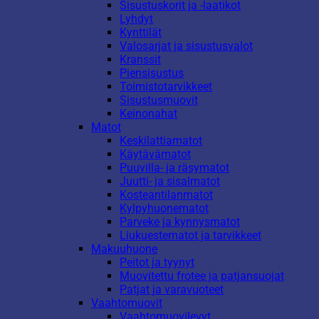
Sisustuskorit ja -laatikot
Lyhdyt
Kynttilät
Valosarjat ja sisustusvalot
Kranssit
Piensisustus
Toimistotarvikkeet
Sisustusmuovit
Keinonahat
Matot
Keskilattiamatot
Käytävämatot
Puuvilla- ja räsymatot
Juutti- ja sisalmatot
Kosteantilanmatot
Kylpyhuonematot
Parveke ja kynnysmatot
Liukuestematot ja tarvikkeet
Makuuhuone
Peitot ja tyynyt
Muovitettu frotee ja patjansuojat
Patjat ja varavuoteet
Vaahtomuovit
Vaahtomuovilevyt