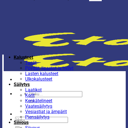
Kalusteet
Tuolit
Pöydät, lipastot ja hyllyt
Lasten kalusteet
Ulkokalusteet
Säilytys
Laatikot
Etsi:
Korit
Kenkätelineet
Vaatesäilytys
Vesiastiat ja ämpärit
Piensäilytys
Etsi:
Siivous
Siivous