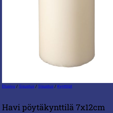
Etusivu
/
Sisustus
/
Sisustus
/
Kynttilät
Havi pöytäkynttilä 7x12cm