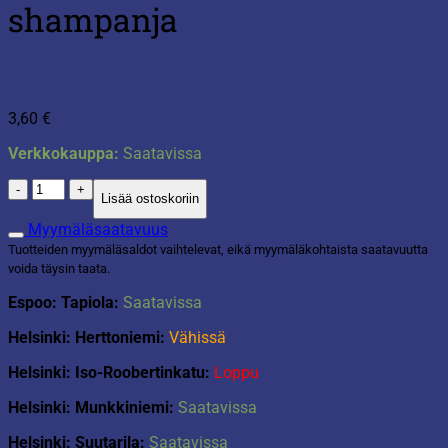
shampanja
3,60
€
Verkkokauppa:
Saatavissa
Havi
Lisää ostoskoriin
pöytäkynttilä
7x12cm
Myymäläsaatavuus
shampanja
Tuotteiden myymäläsaldot vaihtelevat, eikä myymäläkohtaista saatavuutta
määrä
voida täysin taata.
Espoo: Tapiola:
Saatavissa
Helsinki: Herttoniemi:
Vähissä
Helsinki: Iso-Roobertinkatu:
Loppu
Helsinki: Munkkiniemi:
Saatavissa
Helsinki: Suutarila:
Saatavissa