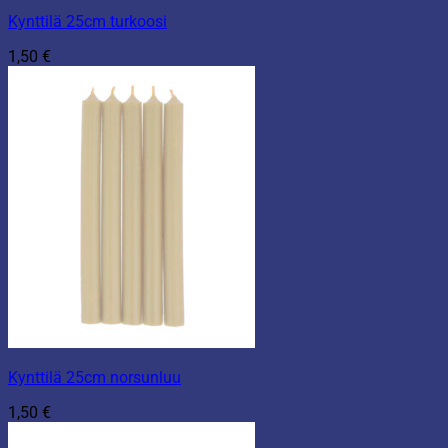
Kynttilä 25cm turkoosi
1,50
€
Kynttilä 25cm norsunluu
1,50
€