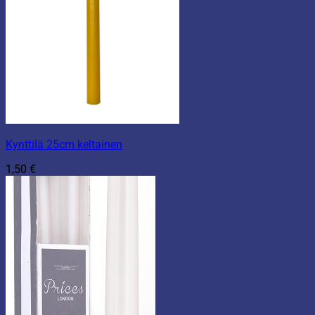
Kynttilä 25cm keltainen
1,50
€