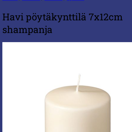
Havi pöytäkynttilä 7x12cm
shampanja