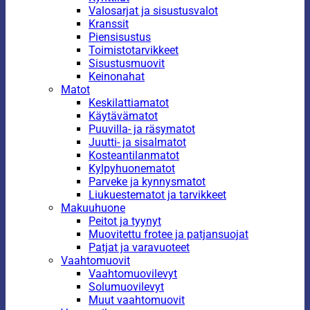
Valosarjat ja sisustusvalot
Kranssit
Piensisustus
Toimistotarvikkeet
Sisustusmuovit
Keinonahat
Matot
Keskilattiamatot
Käytävämatot
Puuvilla- ja räsymatot
Juutti- ja sisalmatot
Kosteantilanmatot
Kylpyhuonematot
Parveke ja kynnysmatot
Liukuestematot ja tarvikkeet
Makuuhuone
Peitot ja tyynyt
Muovitettu frotee ja patjansuojat
Patjat ja varavuoteet
Vaahtomuovit
Vaahtomuovilevyt
Solumuovilevyt
Muut vaahtomuovit