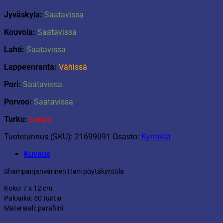
Jyväskyla:
Saatavissa
Kouvola:
Saatavissa
Lahti:
Saatavissa
Lappeenranta:
Vähissä
Pori:
Saatavissa
Porvoo:
Saatavissa
Turku:
Loppu
Tuotetunnus (SKU):
21699091
Osasto:
Kynttilät
Kuvaus
Shampanjanvärinen Havi pöytäkynttilä
Koko: 7 x 12 cm
Paloaika: 50 tuntia
Materiaali: parafiini