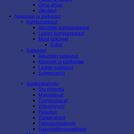
Uima-altaat
Ulkolelut
Saappaat ja sadeasut
Kumisaappaat
Aikuisten kumisaappaat
Lasten kumisaappaat
Muut jalkineet
Sukat
Sadeasut
Aikuisten sadeasut
Käsineet ja päähineet
Lasten sadeasut
Sateenvarjot
Asiakaspalvelu
Ota yhteyttä
Maksutavat
Toimitustavat
Yritysmyynti
Palautus
Yleiset ehdot
Tietosuojaseloste
Saavutettavuusseloste