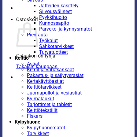
Jätteiden käsittely
Siivousvälineet
Pyykkihuolto
Ostoskori
Kunnossapito
Parveke- ja kynnysmatot
Pienrauta
Työkalut
Sähkötarvikkeet
Turvatuotteet
Ostoskori on tyhjä.
Keittiö
Astiat
Takaisin kauppaan
Kernit ja vahakankaat
Pakastus- ja säilytysrasiat
Kertakäyttöastiat
Keittiötarvikkeet
Juomapullot ja vesiastiat
Kylmälaukut
Tarjottimet ja tabletit
Keittiötekstiilit
Fiskars
Kylpyhuone
Kylpyhuonematot
Tarvikkeet