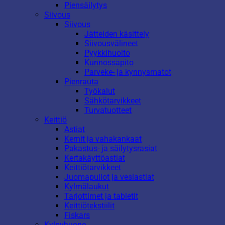
Piensäilytys
Siivous
Siivous
Jätteiden käsittely
Siivousvälineet
Pyykkihuolto
Kunnossapito
Parveke- ja kynnysmatot
Pienrauta
Työkalut
Sähkötarvikkeet
Turvatuotteet
Keittiö
Astiat
Kernit ja vahakankaat
Pakastus- ja säilytysrasiat
Kertakäyttöastiat
Keittiötarvikkeet
Juomapullot ja vesiastiat
Kylmälaukut
Tarjottimet ja tabletit
Keittiötekstiilit
Fiskars
Kylpyhuone