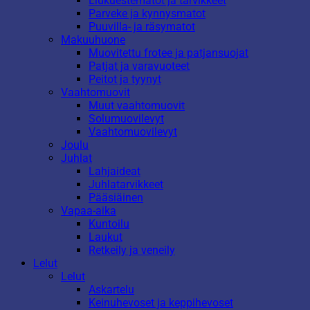
Liukuestematot ja tarvikkeet
Parveke ja kynnysmatot
Puuvilla- ja räsymatot
Makuuhuone
Muovitettu frotee ja patjansuojat
Patjat ja varavuoteet
Peitot ja tyynyt
Vaahtomuovit
Muut vaahtomuovit
Solumuovilevyt
Vaahtomuovilevyt
Joulu
Juhlat
Lahjaideat
Juhlatarvikkeet
Pääsiäinen
Vapaa-aika
Kuntoilu
Laukut
Retkeily ja veneily
Lelut
Lelut
Askartelu
Keinuhevoset ja keppihevoset