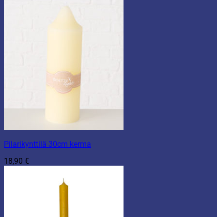
Pilarikynttilä 30cm kerma
18,90
€