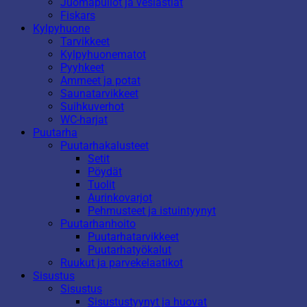
Juomapullot ja vesiastiat
Fiskars
Kylpyhuone
Tarvikkeet
Kylpyhuonematot
Pyyhkeet
Ammeet ja potat
Saunatarvikkeet
Suihkuverhot
WC-harjat
Puutarha
Puutarhakalusteet
Setit
Pöydät
Tuolit
Aurinkovarjot
Pehmusteet ja istuintyynyt
Puutarhanhoito
Puutarhatarvikkeet
Puutarhatyökalut
Ruukut ja parvekelaatikot
Sisustus
Sisustus
Sisustustyynyt ja huovat