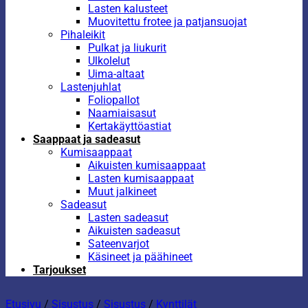
Lasten kalusteet
Muovitettu frotee ja patjansuojat
Pihaleikit
Pulkat ja liukurit
Ulkolelut
Uima-altaat
Lastenjuhlat
Foliopallot
Naamiaisasut
Kertakäyttöastiat
Saappaat ja sadeasut
Kumisaappaat
Aikuisten kumisaappaat
Lasten kumisaappaat
Muut jalkineet
Sadeasut
Lasten sadeasut
Aikuisten sadeasut
Sateenvarjot
Käsineet ja päähineet
Tarjoukset
Etusivu
/
Sisustus
/
Sisustus
/
Kynttilät