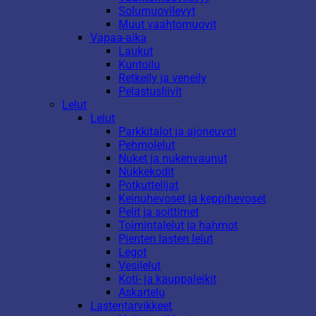
Solumuovilevyt
Muut vaahtomuovit
Vapaa-aika
Laukut
Kuntoilu
Retkeily ja veneily
Pelastusliivit
Lelut
Lelut
Parkkitalot ja ajoneuvot
Pehmolelut
Nuket ja nukenvaunut
Nukkekodit
Potkuttelijat
Keinuhevoset ja keppihevoset
Pelit ja soittimet
Toimintalelut ja hahmot
Pienten lasten lelut
Legot
Vesilelut
Koti- ja kauppaleikit
Askartelu
Lastentarvikkeet