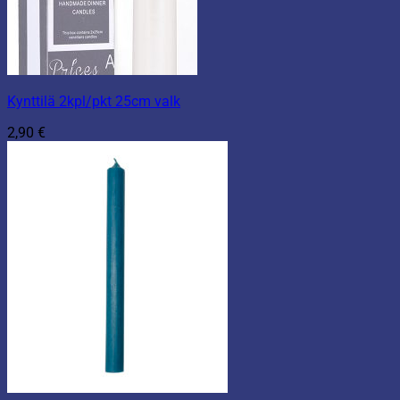
Kynttilä 2kpl/pkt 25cm valk
2,90
€