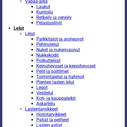
Vapaa-aika
Laukut
Kuntoilu
Retkeily ja veneily
Pelastusliivit
Lelut
Lelut
Parkkitalot ja ajoneuvot
Pehmolelut
Nuket ja nukenvaunut
Nukkekodit
Potkuttelijat
Keinuhevoset ja keppihevoset
Pelit ja soittimet
Toimintalelut ja hahmot
Pienten lasten lelut
Legot
Vesilelut
Koti- ja kauppaleikit
Askartelu
Lastentarvikkeet
Hoitotarvikkeet
Patjat ja peitteet
Lasten astiat