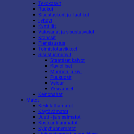
Tekokasvit
Ruukut
Sisustuskorit ja -laatikot
Lyhdyt
Kynttilät
Valosarjat ja sisustusvalot
Kranssit
Piensisustus
Toimistotarvikkeet
Sisustusmuovit
Staattiset kalvot
Kuviolliset
Marmori ja kivi
Puukuosit
Velour
Yksiväriset
Keinonahat
Matot
Keskilattiamatot
Käytävämatot
Juutti- ja sisalmatot
Kosteantilanmatot
Kylpyhuonematot