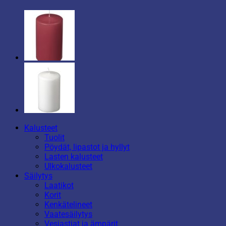
Kalusteet
Tuolit
Pöydät, lipastot ja hyllyt
Lasten kalusteet
Ulkokalusteet
Säilytys
Laatikot
Korit
Kenkätelineet
Vaatesäilytys
Vesiastiat ja ämpärit