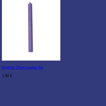
Kynttilä 25cm vaalea lila
1,50
€