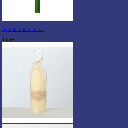
Kynttilä 25cm vihreä
1,50
€