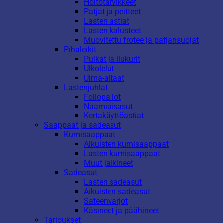
Hoitotarvikkeet
Patjat ja peitteet
Lasten astiat
Lasten kalusteet
Muovitettu frotee ja patjansuojat
Pihaleikit
Pulkat ja liukurit
Ulkolelut
Uima-altaat
Lastenjuhlat
Foliopallot
Naamiaisasut
Kertakäyttöastiat
Saappaat ja sadeasut
Kumisaappaat
Aikuisten kumisaappaat
Lasten kumisaappaat
Muut jalkineet
Sadeasut
Lasten sadeasut
Aikuisten sadeasut
Sateenvarjot
Käsineet ja päähineet
Tarjoukset