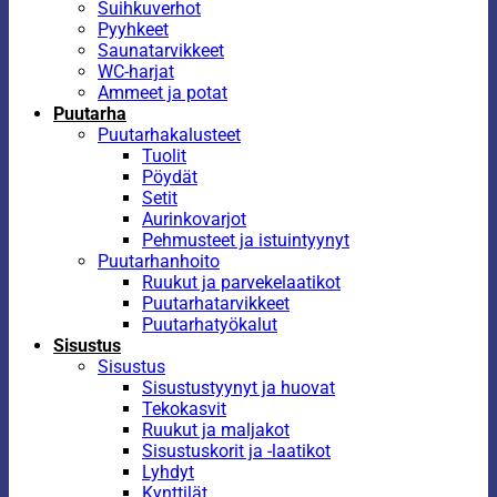
Suihkuverhot
Pyyhkeet
Saunatarvikkeet
WC-harjat
Ammeet ja potat
Puutarha
Puutarhakalusteet
Tuolit
Pöydät
Setit
Aurinkovarjot
Pehmusteet ja istuintyynyt
Puutarhanhoito
Ruukut ja parvekelaatikot
Puutarhatarvikkeet
Puutarhatyökalut
Sisustus
Sisustus
Sisustustyynyt ja huovat
Tekokasvit
Ruukut ja maljakot
Sisustuskorit ja -laatikot
Lyhdyt
Kynttilät