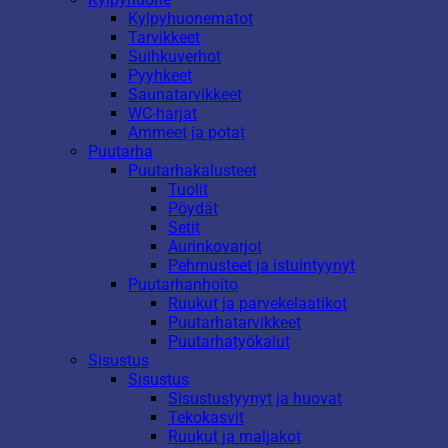
Kylpyhuonematot
Tarvikkeet
Suihkuverhot
Pyyhkeet
Saunatarvikkeet
WC-harjat
Ammeet ja potat
Puutarha
Puutarhakalusteet
Tuolit
Pöydät
Setit
Aurinkovarjot
Pehmusteet ja istuintyynyt
Puutarhanhoito
Ruukut ja parvekelaatikot
Puutarhatarvikkeet
Puutarhatyökalut
Sisustus
Sisustus
Sisustustyynyt ja huovat
Tekokasvit
Ruukut ja maljakot