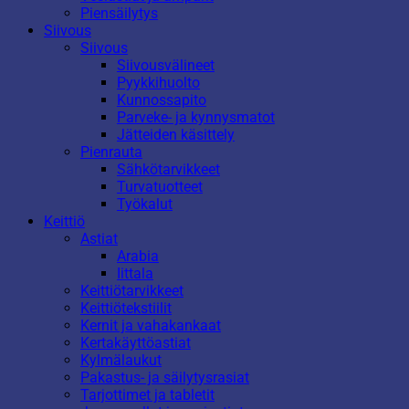
Piensäilytys
Siivous
Siivous
Siivousvälineet
Pyykkihuolto
Kunnossapito
Parveke- ja kynnysmatot
Jätteiden käsittely
Pienrauta
Sähkötarvikkeet
Turvatuotteet
Työkalut
Keittiö
Astiat
Arabia
Iittala
Keittiötarvikkeet
Keittiötekstiilit
Kernit ja vahakankaat
Kertakäyttöastiat
Kylmälaukut
Pakastus- ja säilytysrasiat
Tarjottimet ja tabletit