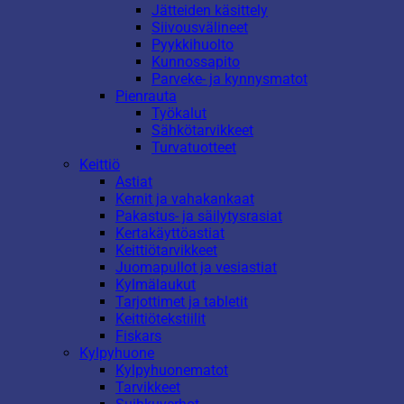
Jätteiden käsittely
Siivousvälineet
Pyykkihuolto
Kunnossapito
Parveke- ja kynnysmatot
Pienrauta
Työkalut
Sähkötarvikkeet
Turvatuotteet
Keittiö
Astiat
Kernit ja vahakankaat
Pakastus- ja säilytysrasiat
Kertakäyttöastiat
Keittiötarvikkeet
Juomapullot ja vesiastiat
Kylmälaukut
Tarjottimet ja tabletit
Keittiötekstiilit
Fiskars
Kylpyhuone
Kylpyhuonematot
Tarvikkeet