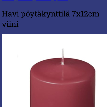
Havi pöytäkynttilä 7x12cm
viini