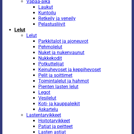
Vapaa-aika
Laukut
Kuntoilu
Retkeily ja veneily
Pelastusliivit
Lelut
Lelut
Parkkitalot ja ajoneuvot
Pehmolelut
Nuket ja nukenvaunut
Nukkekodit
Potkuttelijat
Keinuhevoset ja keppihevoset
Pelit ja soittimet
Toimintalelut ja hahmot
Pienten lasten lelut
Legot
Vesilelut
Koti- ja kauppaleikit
Askartelu
Lastentarvikkeet
Hoitotarvikkeet
Patjat ja peitteet
Lasten astiat