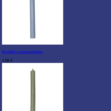
Kynttilä vaaleansininen
1,50
€