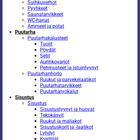
Suihkuverhot
Pyyhkeet
Saunatarvikkeet
WC-harjat
Ammeet ja potat
Puutarha
Puutarhakalusteet
Tuolit
Pöydät
Setit
Aurinkovarjot
Pehmusteet ja istuintyynyt
Puutarhanhoito
Ruukut ja parvekelaatikot
Puutarhatarvikkeet
Puutarhatyökalut
Sisustus
Sisustus
Sisustustyynyt ja huovat
Tekokasvit
Ruukut ja maljakot
Sisustuskorit ja -laatikot
Lyhdyt
Kynttilät