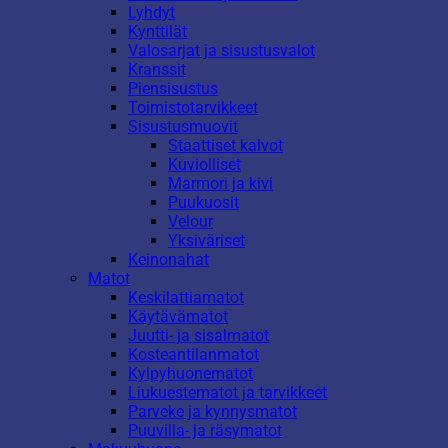
Lyhdyt
Kynttilät
Valosarjat ja sisustusvalot
Kranssit
Piensisustus
Toimistotarvikkeet
Sisustusmuovit
Staattiset kalvot
Kuviolliset
Marmori ja kivi
Puukuosit
Velour
Yksiväriset
Keinonahat
Matot
Keskilattiamatot
Käytävämatot
Juutti- ja sisalmatot
Kosteantilanmatot
Kylpyhuonematot
Liukuestematot ja tarvikkeet
Parveke ja kynnysmatot
Puuvilla- ja räsymatot