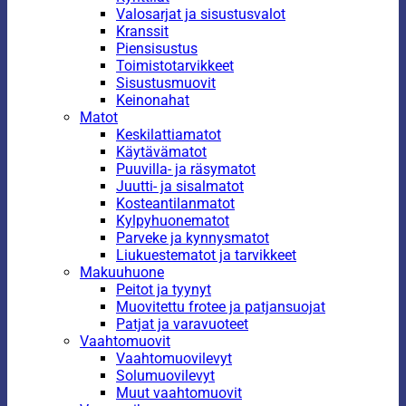
Valosarjat ja sisustusvalot
Kranssit
Piensisustus
Toimistotarvikkeet
Sisustusmuovit
Keinonahat
Matot
Keskilattiamatot
Käytävämatot
Puuvilla- ja räsymatot
Juutti- ja sisalmatot
Kosteantilanmatot
Kylpyhuonematot
Parveke ja kynnysmatot
Liukuestematot ja tarvikkeet
Makuuhuone
Peitot ja tyynyt
Muovitettu frotee ja patjansuojat
Patjat ja varavuoteet
Vaahtomuovit
Vaahtomuovilevyt
Solumuovilevyt
Muut vaahtomuovit