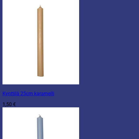
Kynttilä 25cm karamelli
1,50
€