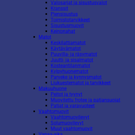
Valosarjat ja sisustusvalot
Kranssit
Piensisustus
Toimistotarvikkeet
Sisustusmuovit
Keinonahat
Matot
Keskilattiamatot
Käytävämatot
Puuvilla- ja räsymatot
Juutti- ja sisalmatot
Kosteantilanmatot
Kylpyhuonematot
Parveke ja kynnysmatot
Liukuestematot ja tarvikkeet
Makuuhuone
Peitot ja tyynyt
Muovitettu frotee ja patjansuojat
Patjat ja varavuoteet
Vaahtomuovit
Vaahtomuovilevyt
Solumuovilevyt
Muut vaahtomuovit
Vapaa-aika