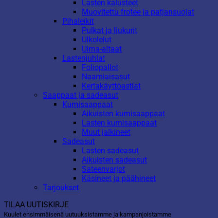
Lasten kalusteet
Muovitettu frotee ja patjansuojat
Pihaleikit
Pulkat ja liukurit
Ulkolelut
Uima-altaat
Lastenjuhlat
Foliopallot
Naamiaisasut
Kertakäyttöastiat
Saappaat ja sadeasut
Kumisaappaat
Aikuisten kumisaappaat
Lasten kumisaappaat
Muut jalkineet
Sadeasut
Lasten sadeasut
Aikuisten sadeasut
Sateenvarjot
Käsineet ja päähineet
Tarjoukset
TILAA UUTISKIRJE
Kuulet ensimmäisenä uutuuksistamme ja kampanjoistamme