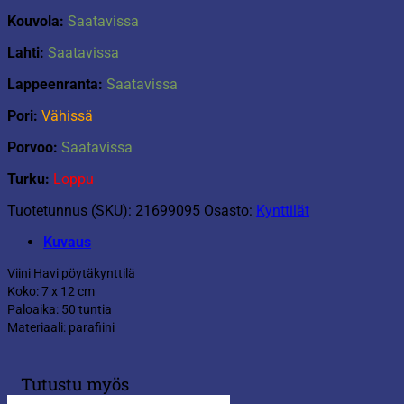
Kouvola:
Saatavissa
Lahti:
Saatavissa
Lappeenranta:
Saatavissa
Pori:
Vähissä
Porvoo:
Saatavissa
Turku:
Loppu
Tuotetunnus (SKU):
21699095
Osasto:
Kynttilät
Kuvaus
Viini Havi pöytäkynttilä
Koko: 7 x 12 cm
Paloaika: 50 tuntia
Materiaali: parafiini
Tutustu myös