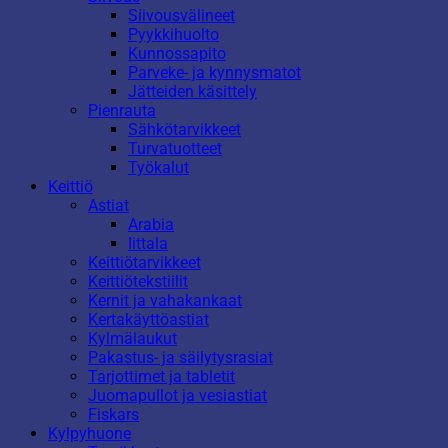
Siivousvälineet
Pyykkihuolto
Kunnossapito
Parveke- ja kynnysmatot
Jätteiden käsittely
Pienrauta
Sähkötarvikkeet
Turvatuotteet
Työkalut
Keittiö
Astiat
Arabia
Iittala
Keittiötarvikkeet
Keittiötekstiilit
Kernit ja vahakankaat
Kertakäyttöastiat
Kylmälaukut
Pakastus- ja säilytysrasiat
Tarjottimet ja tabletit
Juomapullot ja vesiastiat
Fiskars
Kylpyhuone