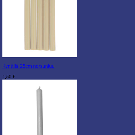
Kynttilä 25cm norsunluu
1,50
€