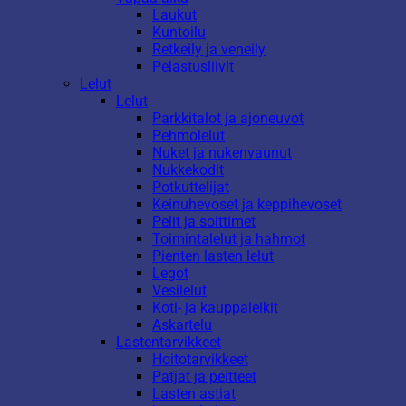
Laukut
Kuntoilu
Retkeily ja veneily
Pelastusliivit
Lelut
Lelut
Parkkitalot ja ajoneuvot
Pehmolelut
Nuket ja nukenvaunut
Nukkekodit
Potkuttelijat
Keinuhevoset ja keppihevoset
Pelit ja soittimet
Toimintalelut ja hahmot
Pienten lasten lelut
Legot
Vesilelut
Koti- ja kauppaleikit
Askartelu
Lastentarvikkeet
Hoitotarvikkeet
Patjat ja peitteet
Lasten astiat