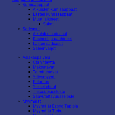
Kumisaappaat
Aikuisten kumisaappaat
Lasten kumisaappaat
Muut jalkineet
Sukat
Sadeasut
Aikuisten sadeasut
Käsineet ja päähineet
Lasten sadeasut
Sateenvarjot
Asiakaspalvelu
Ota yhteyttä
Maksutavat
Toimitustavat
Yritysmyynti
Palautus
Yleiset ehdot
Tietosuojaseloste
Saavutettavuusseloste
Myymälät
Myymälät Espoo Tapiola
Myymälät Turku