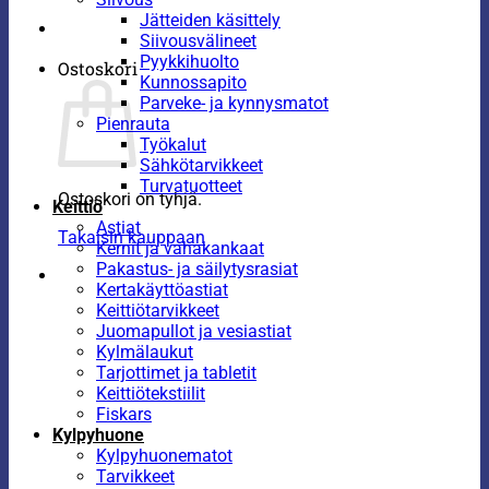
Jätteiden käsittely
Siivousvälineet
Pyykkihuolto
Ostoskori
Kunnossapito
Parveke- ja kynnysmatot
Pienrauta
Työkalut
Sähkötarvikkeet
Turvatuotteet
Ostoskori on tyhjä.
Keittiö
Astiat
Takaisin kauppaan
Kernit ja vahakankaat
Pakastus- ja säilytysrasiat
Kertakäyttöastiat
Keittiötarvikkeet
Juomapullot ja vesiastiat
Kylmälaukut
Tarjottimet ja tabletit
Keittiötekstiilit
Fiskars
Kylpyhuone
Kylpyhuonematot
Tarvikkeet