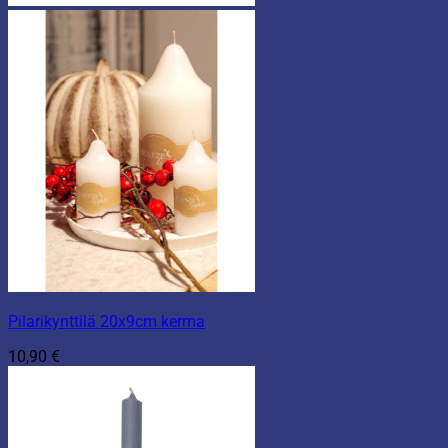
Pilarikynttilä 20x9cm kerma
10,90
€