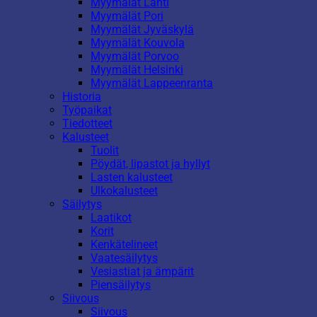
Myymälät Lahti
Myymälät Pori
Myymälät Jyväskylä
Myymälät Kouvola
Myymälät Porvoo
Myymälät Helsinki
Myymälät Lappeenranta
Historia
Työpaikat
Tiedotteet
Kalusteet
Tuolit
Pöydät, lipastot ja hyllyt
Lasten kalusteet
Ulkokalusteet
Säilytys
Laatikot
Korit
Kenkätelineet
Vaatesäilytys
Vesiastiat ja ämpärit
Piensäilytys
Siivous
Siivous