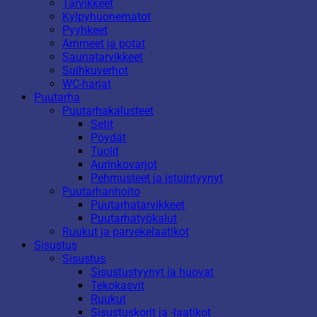
Tarvikkeet
Kylpyhuonematot
Pyyhkeet
Ammeet ja potat
Saunatarvikkeet
Suihkuverhot
WC-harjat
Puutarha
Puutarhakalusteet
Setit
Pöydät
Tuolit
Aurinkovarjot
Pehmusteet ja istuintyynyt
Puutarhanhoito
Puutarhatarvikkeet
Puutarhatyökalut
Ruukut ja parvekelaatikot
Sisustus
Sisustus
Sisustustyynyt ja huovat
Tekokasvit
Ruukut
Sisustuskorit ja -laatikot