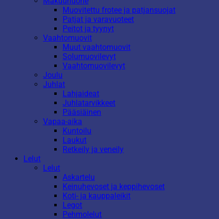
Makuuhuone
Muovitettu frotee ja patjansuojat
Patjat ja varavuoteet
Peitot ja tyynyt
Vaahtomuovit
Muut vaahtomuovit
Solumuovilevyt
Vaahtomuovilevyt
Joulu
Juhlat
Lahjaideat
Juhlatarvikkeet
Pääsiäinen
Vapaa-aika
Kuntoilu
Laukut
Retkeily ja veneily
Lelut
Lelut
Askartelu
Keinuhevoset ja keppihevoset
Koti- ja kauppaleikit
Legot
Pehmolelut