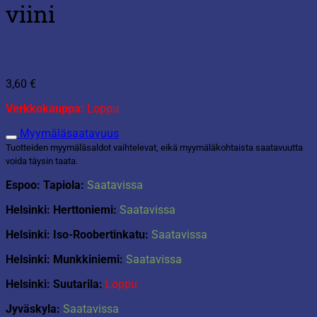
viini
3,60
€
Verkkokauppa:
Loppu
Myymäläsaatavuus
Tuotteiden myymäläsaldot vaihtelevat, eikä myymäläkohtaista saatavuutta
voida täysin taata.
Espoo: Tapiola:
Saatavissa
Helsinki: Herttoniemi:
Saatavissa
Helsinki: Iso-Roobertinkatu:
Saatavissa
Helsinki: Munkkiniemi:
Saatavissa
Helsinki: Suutarila:
Loppu
Jyväskyla:
Saatavissa