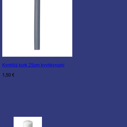
Kynttilä kork 25cm kyyhkynsini
1,50
€