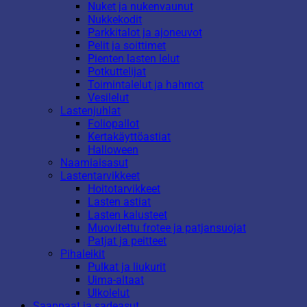
Nuket ja nukenvaunut
Nukkekodit
Parkkitalot ja ajoneuvot
Pelit ja soittimet
Pienten lasten lelut
Potkuttelijat
Toimintalelut ja hahmot
Vesilelut
Lastenjuhlat
Foliopallot
Kertakäyttöastiat
Halloween
Naamiaisasut
Lastentarvikkeet
Hoitotarvikkeet
Lasten astiat
Lasten kalusteet
Muovitettu frotee ja patjansuojat
Patjat ja peitteet
Pihaleikit
Pulkat ja liukurit
Uima-altaat
Ulkolelut
Saappaat ja sadeasut