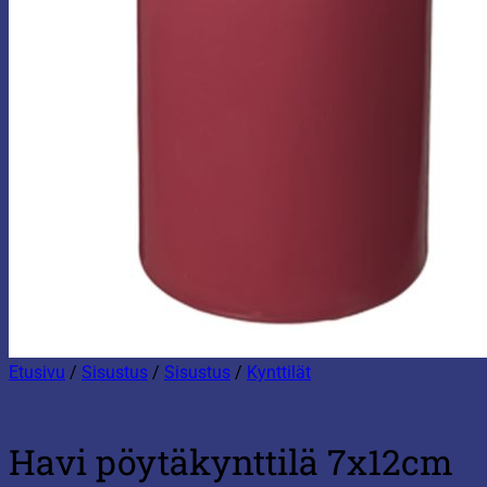
Etusivu
/
Sisustus
/
Sisustus
/
Kynttilät
Havi pöytäkynttilä 7x12cm