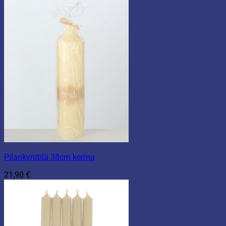
Pilarikynttilä 38cm kerma
21,90
€