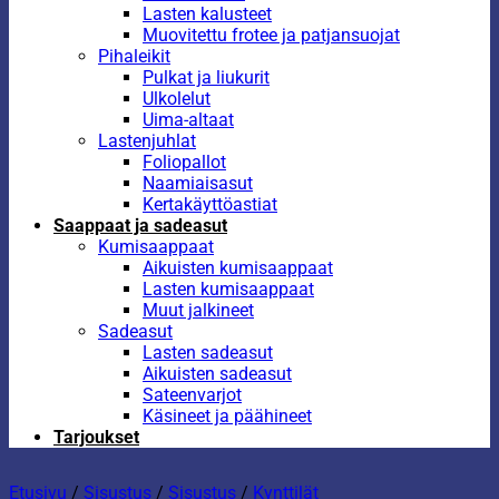
Lasten kalusteet
Muovitettu frotee ja patjansuojat
Pihaleikit
Pulkat ja liukurit
Ulkolelut
Uima-altaat
Lastenjuhlat
Foliopallot
Naamiaisasut
Kertakäyttöastiat
Saappaat ja sadeasut
Kumisaappaat
Aikuisten kumisaappaat
Lasten kumisaappaat
Muut jalkineet
Sadeasut
Lasten sadeasut
Aikuisten sadeasut
Sateenvarjot
Käsineet ja päähineet
Tarjoukset
Etusivu
/
Sisustus
/
Sisustus
/
Kynttilät