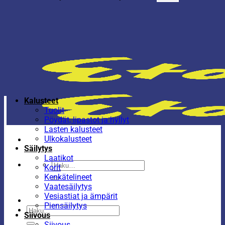
Kalusteet
Tuolit
Pöydät, lipastot ja hyllyt
Lasten kalusteet
Ulkokalusteet
Säilytys
Laatikot
Etsi:
Korit
Kenkätelineet
Vaatesäilytys
Vesiastiat ja ämpärit
Piensäilytys
Etsi:
Siivous
Siivous