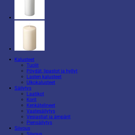
Kalusteet
Tuolit
Pöydät, lipastot ja hyllyt
Lasten kalusteet
Ulkokalusteet
Säilytys
Laatikot
Korit
Kenkätelineet
Vaatesäilytys
Vesiastiat ja ämpärit
Piensäilytys
Siivous
Siivous