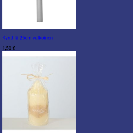
Kynttilä 25cm valkoinen
1,50
€