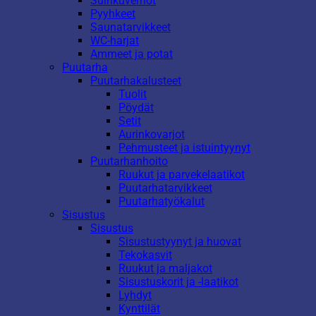
Suihkuverhot
Pyyhkeet
Saunatarvikkeet
WC-harjat
Ammeet ja potat
Puutarha
Puutarhakalusteet
Tuolit
Pöydät
Setit
Aurinkovarjot
Pehmusteet ja istuintyynyt
Puutarhanhoito
Ruukut ja parvekelaatikot
Puutarhatarvikkeet
Puutarhatyökalut
Sisustus
Sisustus
Sisustustyynyt ja huovat
Tekokasvit
Ruukut ja maljakot
Sisustuskorit ja -laatikot
Lyhdyt
Kynttilät