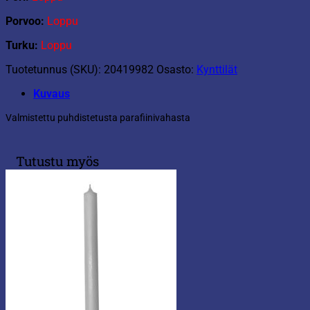
Porvoo:
Loppu
Turku:
Loppu
Tuotetunnus (SKU):
20419982
Osasto:
Kynttilät
Kuvaus
Valmistettu puhdistetusta parafiinivahasta
Tutustu myös