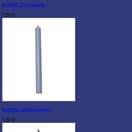
Kynttilä 25cm salvia
1,50
€
Kynttilä vaaleansininen
1,50
€