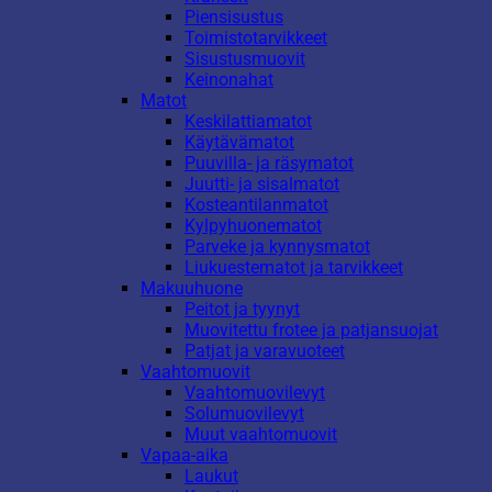
Piensisustus
Toimistotarvikkeet
Sisustusmuovit
Keinonahat
Matot
Keskilattiamatot
Käytävämatot
Puuvilla- ja räsymatot
Juutti- ja sisalmatot
Kosteantilanmatot
Kylpyhuonematot
Parveke ja kynnysmatot
Liukuestematot ja tarvikkeet
Makuuhuone
Peitot ja tyynyt
Muovitettu frotee ja patjansuojat
Patjat ja varavuoteet
Vaahtomuovit
Vaahtomuovilevyt
Solumuovilevyt
Muut vaahtomuovit
Vapaa-aika
Laukut