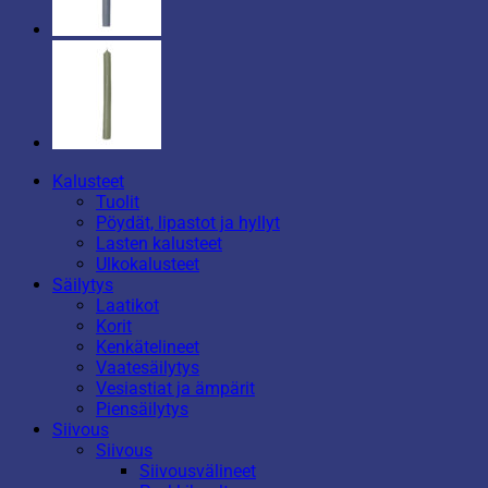
Kalusteet
Tuolit
Pöydät, lipastot ja hyllyt
Lasten kalusteet
Ulkokalusteet
Säilytys
Laatikot
Korit
Kenkätelineet
Vaatesäilytys
Vesiastiat ja ämpärit
Piensäilytys
Siivous
Siivous
Siivousvälineet