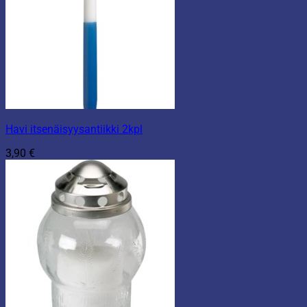
Havi itsenäisyysantiikki 2kpl
3,90
€