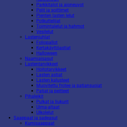
Parkkitalot ja ajoneuvot
Pelit ja soittimet
Pienten lasten lelut
Potkuttelijat
Toimintalelut ja hahmot
Vesilelut
Lastenjuhlat
Foliopallot
Kertakäyttöastiat
Halloween
Naamiaisasut
Lastentarvikkeet
Hoitotarvikkeet
Lasten astiat
Lasten kalusteet
Muovitettu frotee ja patjansuojat
Patjat ja peitteet
Pihaleikit
Pulkat ja liukurit
Uima-altaat
Ulkolelut
Saappaat ja sadeasut
Kumisaappaat