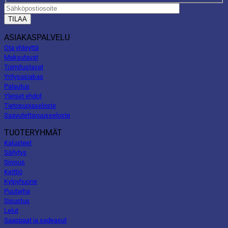
ASIAKASPALVELU
Ota yhteyttä
Maksutavat
Toimitustavat
Yritysasiakas
Palautus
Yleiset ehdot
Tietosuojaseloste
Saavutettavuusseloste
TUOTERYHMÄT
Kalusteet
Säilytys
Siivous
Keittiö
Kylpyhuone
Puutarha
Sisustus
Lelut
Saappaat ja sadeasut