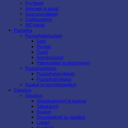
Pyyhkeet
Ammeet ja potat
Saunatarvikkeet
Suihkuverhot
WC-harjat
Puutarha
Puutarhakalusteet
Setit
Pöydät
Tuolit
Aurinkovarjot
Pehmusteet ja istuintyynyt
Puutarhanhoito
Puutarhatarvikkeet
Puutarhatyökalut
Ruukut ja parvekelaatikot
Sisustus
Sisustus
Sisustustyynyt ja huovat
Tekokasvit
Ruukut
Sisustuskorit ja -laatikot
Lyhdyt