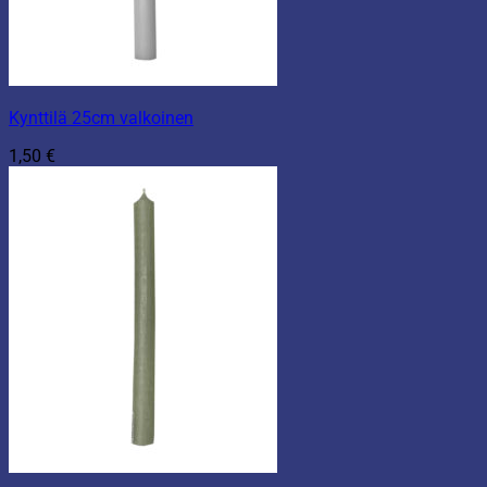
Kynttilä 25cm valkoinen
1,50
€