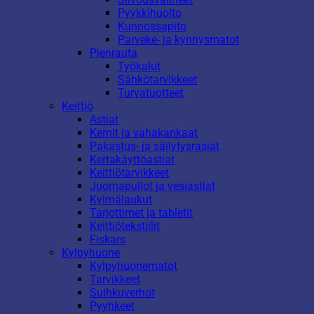
Pyykkihuolto
Kunnossapito
Parveke- ja kynnysmatot
Pienrauta
Työkalut
Sähkötarvikkeet
Turvatuotteet
Keittiö
Astiat
Kernit ja vahakankaat
Pakastus- ja säilytysrasiat
Kertakäyttöastiat
Keittiötarvikkeet
Juomapullot ja vesiastiat
Kylmälaukut
Tarjottimet ja tabletit
Keittiötekstiilit
Fiskars
Kylpyhuone
Kylpyhuonematot
Tarvikkeet
Suihkuverhot
Pyyhkeet