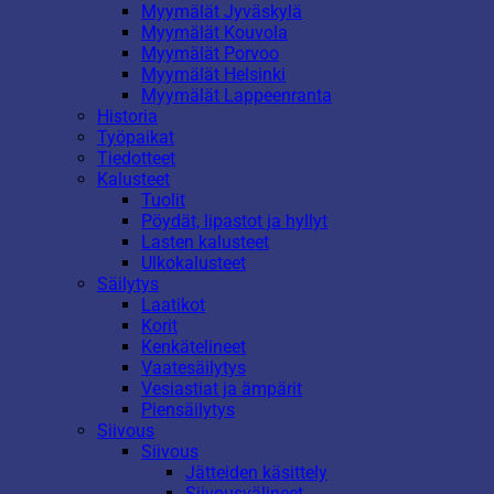
Myymälät Jyväskylä
Myymälät Kouvola
Myymälät Porvoo
Myymälät Helsinki
Myymälät Lappeenranta
Historia
Työpaikat
Tiedotteet
Kalusteet
Tuolit
Pöydät, lipastot ja hyllyt
Lasten kalusteet
Ulkokalusteet
Säilytys
Laatikot
Korit
Kenkätelineet
Vaatesäilytys
Vesiastiat ja ämpärit
Piensäilytys
Siivous
Siivous
Jätteiden käsittely
Siivousvälineet