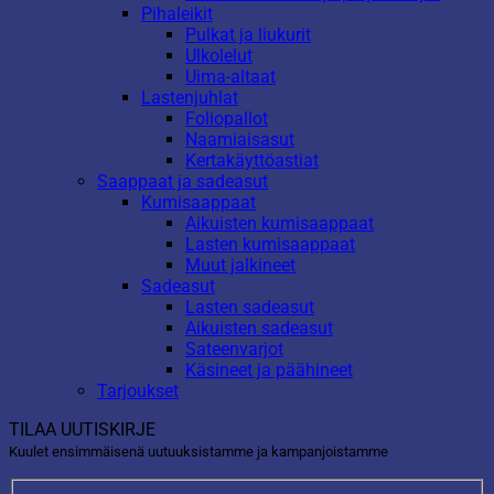
Pihaleikit
Pulkat ja liukurit
Ulkolelut
Uima-altaat
Lastenjuhlat
Foliopallot
Naamiaisasut
Kertakäyttöastiat
Saappaat ja sadeasut
Kumisaappaat
Aikuisten kumisaappaat
Lasten kumisaappaat
Muut jalkineet
Sadeasut
Lasten sadeasut
Aikuisten sadeasut
Sateenvarjot
Käsineet ja päähineet
Tarjoukset
TILAA UUTISKIRJE
Kuulet ensimmäisenä uutuuksistamme ja kampanjoistamme