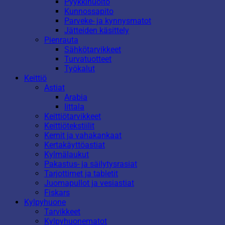
Pyykkihuolto
Kunnossapito
Parveke- ja kynnysmatot
Jätteiden käsittely
Pienrauta
Sähkötarvikkeet
Turvatuotteet
Työkalut
Keittiö
Astiat
Arabia
Iittala
Keittiötarvikkeet
Keittiötekstiilit
Kernit ja vahakankaat
Kertakäyttöastiat
Kylmälaukut
Pakastus- ja säilytysrasiat
Tarjottimet ja tabletit
Juomapullot ja vesiastiat
Fiskars
Kylpyhuone
Tarvikkeet
Kylpyhuonematot