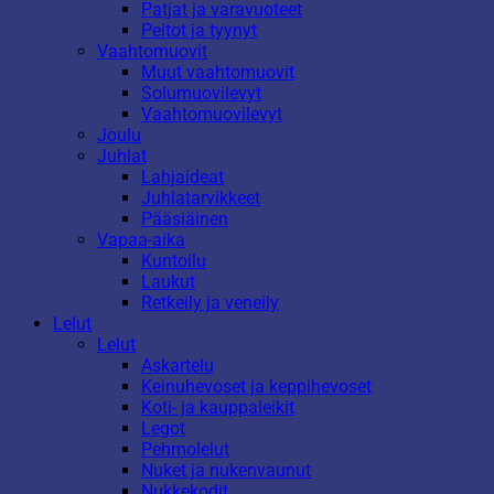
Patjat ja varavuoteet
Peitot ja tyynyt
Vaahtomuovit
Muut vaahtomuovit
Solumuovilevyt
Vaahtomuovilevyt
Joulu
Juhlat
Lahjaideat
Juhlatarvikkeet
Pääsiäinen
Vapaa-aika
Kuntoilu
Laukut
Retkeily ja veneily
Lelut
Lelut
Askartelu
Keinuhevoset ja keppihevoset
Koti- ja kauppaleikit
Legot
Pehmolelut
Nuket ja nukenvaunut
Nukkekodit