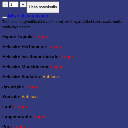
Kynttilä
Lisää ostoskoriin
25cm
karamelli
Myymäläsaatavuus
määrä
Tuotteiden myymäläsaldot vaihtelevat, eikä myymäläkohtaista saatavuutta
voida täysin taata.
Espoo: Tapiola:
Loppu
Helsinki: Herttoniemi:
Loppu
Helsinki: Iso-Roobertinkatu:
Loppu
Helsinki: Munkkiniemi:
Loppu
Helsinki: Suutarila:
Vähissä
Jyväskyla:
Loppu
Kouvola:
Vähissä
Lahti:
Loppu
Lappeenranta:
Loppu
Pori:
Loppu