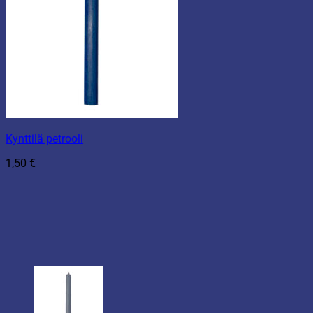
Kynttilä petrooli
1,50
€