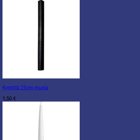
Kynttilä 25cm musta
1,50
€