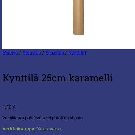
Etusivu
/
Sisustus
/
Sisustus
/
Kynttilät
Kynttilä 25cm karamelli
1,50
€
Valmistettu puhdistetusta parafiinivahasta
Verkkokauppa:
Saatavissa