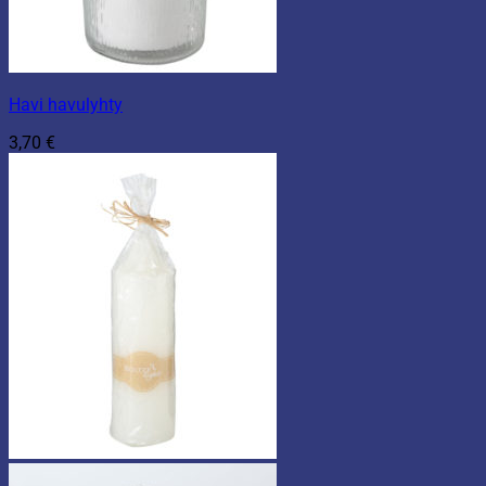
Havi havulyhty
3,70
€