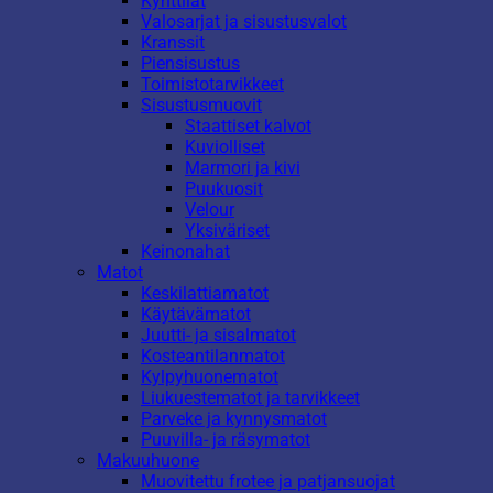
Kynttilät
Valosarjat ja sisustusvalot
Kranssit
Piensisustus
Toimistotarvikkeet
Sisustusmuovit
Staattiset kalvot
Kuviolliset
Marmori ja kivi
Puukuosit
Velour
Yksiväriset
Keinonahat
Matot
Keskilattiamatot
Käytävämatot
Juutti- ja sisalmatot
Kosteantilanmatot
Kylpyhuonematot
Liukuestematot ja tarvikkeet
Parveke ja kynnysmatot
Puuvilla- ja räsymatot
Makuuhuone
Muovitettu frotee ja patjansuojat