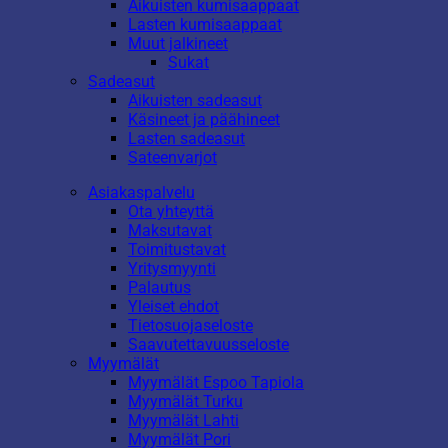
Aikuisten kumisaappaat
Lasten kumisaappaat
Muut jalkineet
Sukat
Sadeasut
Aikuisten sadeasut
Käsineet ja päähineet
Lasten sadeasut
Sateenvarjot
Asiakaspalvelu
Ota yhteyttä
Maksutavat
Toimitustavat
Yritysmyynti
Palautus
Yleiset ehdot
Tietosuojaseloste
Saavutettavuusseloste
Myymälät
Myymälät Espoo Tapiola
Myymälät Turku
Myymälät Lahti
Myymälät Pori