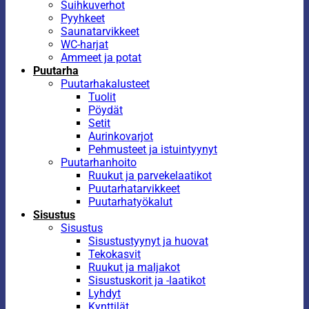
Suihkuverhot
Pyyhkeet
Saunatarvikkeet
WC-harjat
Ammeet ja potat
Puutarha
Puutarhakalusteet
Tuolit
Pöydät
Setit
Aurinkovarjot
Pehmusteet ja istuintyynyt
Puutarhanhoito
Ruukut ja parvekelaatikot
Puutarhatarvikkeet
Puutarhatyökalut
Sisustus
Sisustus
Sisustustyynyt ja huovat
Tekokasvit
Ruukut ja maljakot
Sisustuskorit ja -laatikot
Lyhdyt
Kynttilät