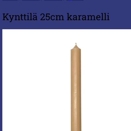
Kynttilä 25cm karamelli