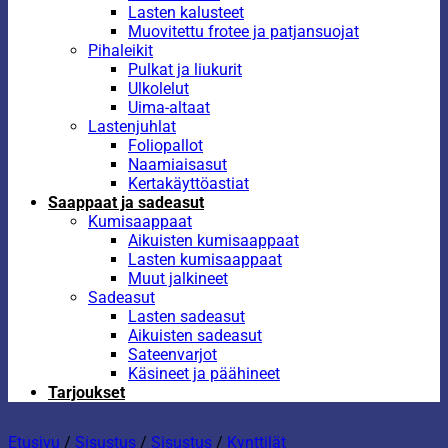
Lasten kalusteet
Muovitettu frotee ja patjansuojat
Pihaleikit
Pulkat ja liukurit
Ulkolelut
Uima-altaat
Lastenjuhlat
Foliopallot
Naamiaisasut
Kertakäyttöastiat
Saappaat ja sadeasut
Kumisaappaat
Aikuisten kumisaappaat
Lasten kumisaappaat
Muut jalkineet
Sadeasut
Lasten sadeasut
Aikuisten sadeasut
Sateenvarjot
Käsineet ja päähineet
Tarjoukset
Etusivu
/
Sisustus
/
Sisustus
/
Kynttilät