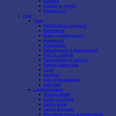
Kuntoilu
Retkeily ja veneily
Pelastusliivit
Lelut
Lelut
Parkkitalot ja ajoneuvot
Pehmolelut
Nuket ja nukenvaunut
Nukkekodit
Potkuttelijat
Keinuhevoset ja keppihevoset
Pelit ja soittimet
Toimintalelut ja hahmot
Pienten lasten lelut
Legot
Vesilelut
Koti- ja kauppaleikit
Askartelu
Lastentarvikkeet
Hoitotarvikkeet
Patjat ja peitteet
Lasten astiat
Lasten kalusteet
Muovitettu frotee ja patjansuojat