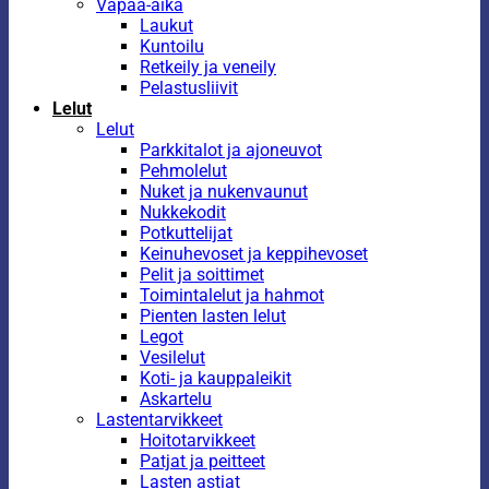
Vapaa-aika
Laukut
Kuntoilu
Retkeily ja veneily
Pelastusliivit
Lelut
Lelut
Parkkitalot ja ajoneuvot
Pehmolelut
Nuket ja nukenvaunut
Nukkekodit
Potkuttelijat
Keinuhevoset ja keppihevoset
Pelit ja soittimet
Toimintalelut ja hahmot
Pienten lasten lelut
Legot
Vesilelut
Koti- ja kauppaleikit
Askartelu
Lastentarvikkeet
Hoitotarvikkeet
Patjat ja peitteet
Lasten astiat