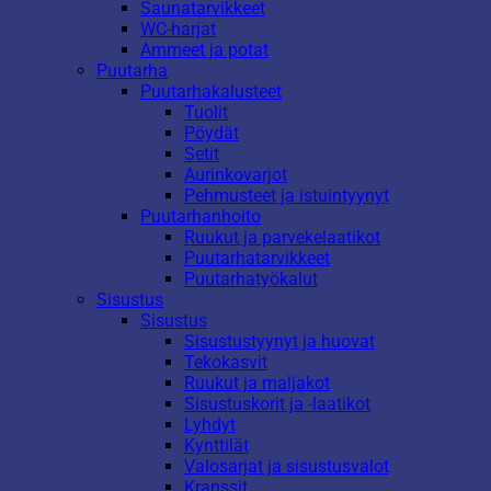
Saunatarvikkeet
WC-harjat
Ammeet ja potat
Puutarha
Puutarhakalusteet
Tuolit
Pöydät
Setit
Aurinkovarjot
Pehmusteet ja istuintyynyt
Puutarhanhoito
Ruukut ja parvekelaatikot
Puutarhatarvikkeet
Puutarhatyökalut
Sisustus
Sisustus
Sisustustyynyt ja huovat
Tekokasvit
Ruukut ja maljakot
Sisustuskorit ja -laatikot
Lyhdyt
Kynttilät
Valosarjat ja sisustusvalot
Kranssit