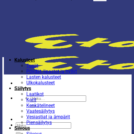
Kalusteet
Tuolit
Pöydät, lipastot ja hyllyt
Lasten kalusteet
Ulkokalusteet
Säilytys
Laatikot
Etsi:
Korit
Kenkätelineet
Vaatesäilytys
Vesiastiat ja ämpärit
Piensäilytys
Etsi:
Siivous
Siivous