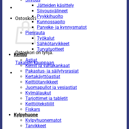
Jätteiden käsittely
Siivousvälineet
Pyykkihuolto
Ostoskori
Kunnossapito
Parveke- ja kynnysmatot
Pienrauta
Työkalut
Sähkötarvikkeet
Turvatuotteet
Ostoskori on tyhjä.
Keittiö
Astiat
Takaisin kauppaan
Kernit ja vahakankaat
Pakastus- ja säilytysrasiat
Kertakäyttöastiat
Keittiötarvikkeet
Juomapullot ja vesiastiat
Kylmälaukut
Tarjottimet ja tabletit
Keittiötekstiilit
Fiskars
Kylpyhuone
Kylpyhuonematot
Tarvikkeet