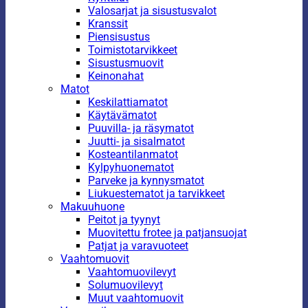
Valosarjat ja sisustusvalot
Kranssit
Piensisustus
Toimistotarvikkeet
Sisustusmuovit
Keinonahat
Matot
Keskilattiamatot
Käytävämatot
Puuvilla- ja räsymatot
Juutti- ja sisalmatot
Kosteantilanmatot
Kylpyhuonematot
Parveke ja kynnysmatot
Liukuestematot ja tarvikkeet
Makuuhuone
Peitot ja tyynyt
Muovitettu frotee ja patjansuojat
Patjat ja varavuoteet
Vaahtomuovit
Vaahtomuovilevyt
Solumuovilevyt
Muut vaahtomuovit