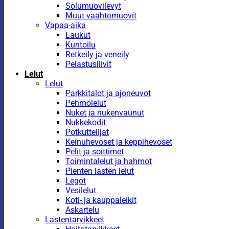
Solumuovilevyt
Muut vaahtomuovit
Vapaa-aika
Laukut
Kuntoilu
Retkeily ja veneily
Pelastusliivit
Lelut
Lelut
Parkkitalot ja ajoneuvot
Pehmolelut
Nuket ja nukenvaunut
Nukkekodit
Potkuttelijat
Keinuhevoset ja keppihevoset
Pelit ja soittimet
Toimintalelut ja hahmot
Pienten lasten lelut
Legot
Vesilelut
Koti- ja kauppaleikit
Askartelu
Lastentarvikkeet