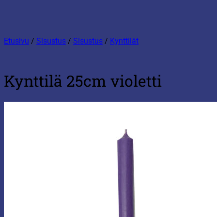
Etusivu
/
Sisustus
/
Sisustus
/
Kynttilät
Kynttilä 25cm violetti