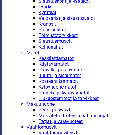
Sisustuskorit ja -laatikot
Lyhdyt
Kynttilät
Valosarjat ja sisustusvalot
Kranssit
Piensisustus
Toimistotarvikkeet
Sisustusmuovit
Keinonahat
Matot
Keskilattiamatot
Käytävämatot
Puuvilla- ja räsymatot
Juutti- ja sisalmatot
Kosteantilanmatot
Kylpyhuonematot
Parveke ja kynnysmatot
Liukuestematot ja tarvikkeet
Makuuhuone
Peitot ja tyynyt
Muovitettu frotee ja patjansuojat
Patjat ja varavuoteet
Vaahtomuovit
Vaahtomuovilevyt