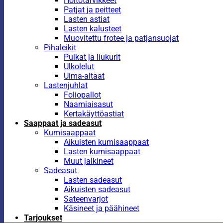
Hoitotarvikkeet
Patjat ja peitteet
Lasten astiat
Lasten kalusteet
Muovitettu frotee ja patjansuojat
Pihaleikit
Pulkat ja liukurit
Ulkolelut
Uima-altaat
Lastenjuhlat
Foliopallot
Naamiaisasut
Kertakäyttöastiat
Saappaat ja sadeasut
Kumisaappaat
Aikuisten kumisaappaat
Lasten kumisaappaat
Muut jalkineet
Sadeasut
Lasten sadeasut
Aikuisten sadeasut
Sateenvarjot
Käsineet ja päähineet
Tarjoukset