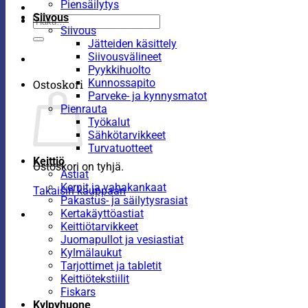
Piensäilytys
Siivous
Etsi:
Siivous
Jätteiden käsittely
Siivousvälineet
Pyykkihuolto
Kunnossapito
Ostoskori
Parveke- ja kynnysmatot
Pienrauta
Työkalut
Sähkötarvikkeet
Turvatuotteet
Keittiö
Ostoskori on tyhjä.
Astiat
Kernit ja vahakankaat
Takaisin kauppaan
Pakastus- ja säilytysrasiat
Kertakäyttöastiat
Keittiötarvikkeet
Juomapullot ja vesiastiat
Kylmälaukut
Tarjottimet ja tabletit
Keittiötekstiilit
Fiskars
Kylpyhuone