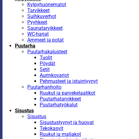
Kylpyhuonematot
Tarvikkeet
Suihkuverhot
Pyyhkeet
Saunatarvikkeet
WC-harjat
Ammeet ja potat
Puutarha
Puutarhakalusteet
Tuolit
Pöydät
Setit
Aurinkovarjot
Pehmusteet ja istuintyynyt
Puutarhanhoito
Ruukut ja parvekelaatikot
Puutarhatarvikkeet
Puutarhatyökalut
Sisustus
Sisustus
Sisustustyynyt ja huovat
Tekokasvit
Ruukut ja maljakot