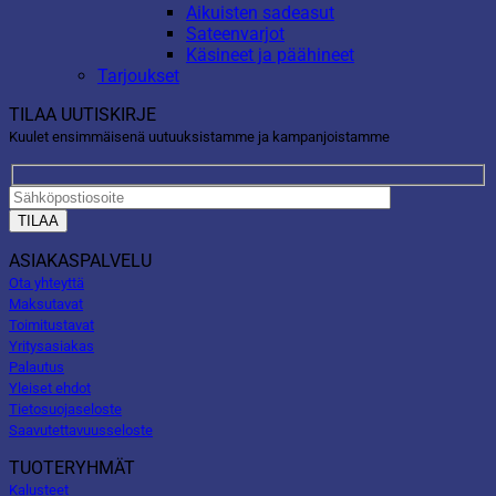
Aikuisten sadeasut
Sateenvarjot
Käsineet ja päähineet
Tarjoukset
TILAA UUTISKIRJE
Kuulet ensimmäisenä uutuuksistamme ja kampanjoistamme
ASIAKASPALVELU
Ota yhteyttä
Maksutavat
Toimitustavat
Yritysasiakas
Palautus
Yleiset ehdot
Tietosuojaseloste
Saavutettavuusseloste
TUOTERYHMÄT
Kalusteet