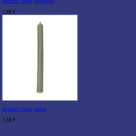
Kynttilä 25cm norsunluu
1,50
€
Kynttilä 25cm salvia
1,50
€