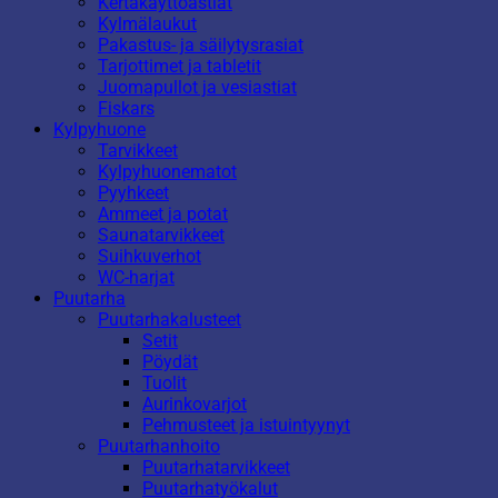
Kertakäyttöastiat
Kylmälaukut
Pakastus- ja säilytysrasiat
Tarjottimet ja tabletit
Juomapullot ja vesiastiat
Fiskars
Kylpyhuone
Tarvikkeet
Kylpyhuonematot
Pyyhkeet
Ammeet ja potat
Saunatarvikkeet
Suihkuverhot
WC-harjat
Puutarha
Puutarhakalusteet
Setit
Pöydät
Tuolit
Aurinkovarjot
Pehmusteet ja istuintyynyt
Puutarhanhoito
Puutarhatarvikkeet
Puutarhatyökalut