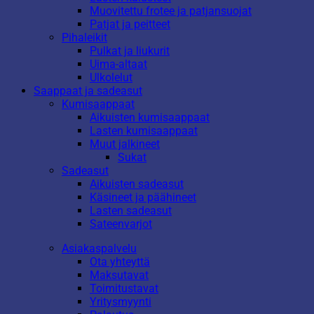
Muovitettu frotee ja patjansuojat
Patjat ja peitteet
Pihaleikit
Pulkat ja liukurit
Uima-altaat
Ulkolelut
Saappaat ja sadeasut
Kumisaappaat
Aikuisten kumisaappaat
Lasten kumisaappaat
Muut jalkineet
Sukat
Sadeasut
Aikuisten sadeasut
Käsineet ja päähineet
Lasten sadeasut
Sateenvarjot
Asiakaspalvelu
Ota yhteyttä
Maksutavat
Toimitustavat
Yritysmyynti