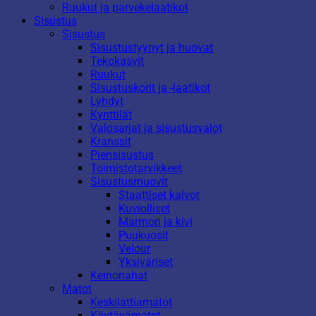
Ruukut ja parvekelaatikot
Sisustus
Sisustus
Sisustustyynyt ja huovat
Tekokasvit
Ruukut
Sisustuskorit ja -laatikot
Lyhdyt
Kynttilät
Valosarjat ja sisustusvalot
Kranssit
Piensisustus
Toimistotarvikkeet
Sisustusmuovit
Staattiset kalvot
Kuviolliset
Marmori ja kivi
Puukuosit
Velour
Yksiväriset
Keinonahat
Matot
Keskilattiamatot
Käytävämatot