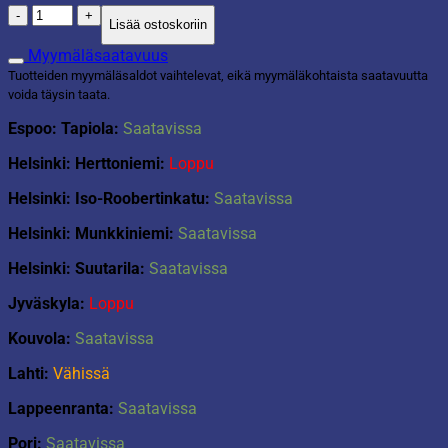
Kynttilä
Lisää ostoskoriin
25cm
mandariini
Myymäläsaatavuus
määrä
Tuotteiden myymäläsaldot vaihtelevat, eikä myymäläkohtaista saatavuutta
voida täysin taata.
Espoo: Tapiola:
Saatavissa
Helsinki: Herttoniemi:
Loppu
Helsinki: Iso-Roobertinkatu:
Saatavissa
Helsinki: Munkkiniemi:
Saatavissa
Helsinki: Suutarila:
Saatavissa
Jyväskyla:
Loppu
Kouvola:
Saatavissa
Lahti:
Vähissä
Lappeenranta:
Saatavissa
Pori:
Saatavissa