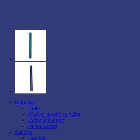
Kalusteet
Tuolit
Pöydät, lipastot ja hyllyt
Lasten kalusteet
Ulkokalusteet
Säilytys
Laatikot