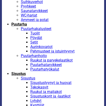
Suihkuverhot
Pyyhkeet
Saunatarvikkeet
WC-harjat
Ammeet ja potat
Puutarha
Puutarhakalusteet
Tuolit
Pöydät
Setit
Aurinkovarjot
Pehmusteet ja istuintyynyt
Puutarhanhoito
Ruukut ja parvekelaatikot
Puutarhatarvikkeet
Puutarhatyökalut
Sisustus
Sisustus
Sisustustyynyt ja huovat
Tekokasvit
Ruukut ja maljakot
Sisustuskorit ja -laatikot
Lyhdyt
Kynttilät