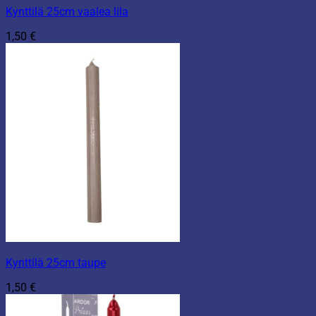
Kynttilä 25cm vaalea lila
1,50
€
Kynttilä 25cm taupe
1,50
€