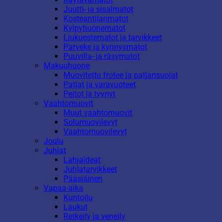
Juutti- ja sisalmatot
Kosteantilanmatot
Kylpyhuonematot
Liukuestematot ja tarvikkeet
Parveke ja kynnysmatot
Puuvilla- ja räsymatot
Makuuhuone
Muovitettu frotee ja patjansuojat
Patjat ja varavuoteet
Peitot ja tyynyt
Vaahtomuovit
Muut vaahtomuovit
Solumuovilevyt
Vaahtomuovilevyt
Joulu
Juhlat
Lahjaideat
Juhlatarvikkeet
Pääsiäinen
Vapaa-aika
Kuntoilu
Laukut
Retkeily ja veneily