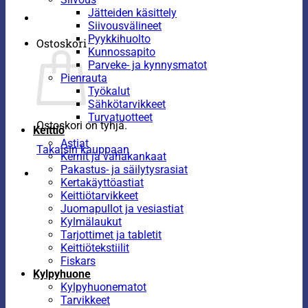
Jätteiden käsittely
Siivousvälineet
Pyykkihuolto
Ostoskori
Kunnossapito
Parveke- ja kynnysmatot
Pienrauta
Työkalut
Sähkötarvikkeet
Turvatuotteet
Ostoskori on tyhjä.
Keittiö
Astiat
Takaisin kauppaan
Kernit ja vahakankaat
Pakastus- ja säilytysrasiat
Kertakäyttöastiat
Keittiötarvikkeet
Juomapullot ja vesiastiat
Kylmälaukut
Tarjottimet ja tabletit
Keittiötekstiilit
Fiskars
Kylpyhuone
Kylpyhuonematot
Tarvikkeet