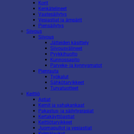
Korit
Kenkätelineet
Vaatesäilytys
Vesiastiat ja ämpärit
Piensäilytys
Siivous
Siivous
Jätteiden käsittely
Siivousvälineet
Pyykkihuolto
Kunnossapito
Parveke- ja kynnysmatot
Pienrauta
Työkalut
Sähkötarvikkeet
Turvatuotteet
Keittiö
Astiat
Kernit ja vahakankaat
Pakastus- ja säilytysrasiat
Kertakäyttöastiat
Keittiötarvikkeet
Juomapullot ja vesiastiat
Kylmälaukut