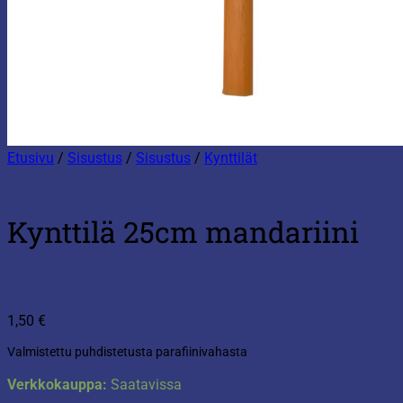
Etusivu
/
Sisustus
/
Sisustus
/
Kynttilät
Kynttilä 25cm mandariini
1,50
€
Valmistettu puhdistetusta parafiinivahasta
Verkkokauppa:
Saatavissa