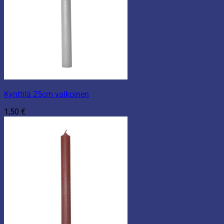
Kynttilä 25cm valkoinen
1,50
€