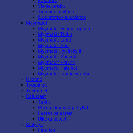
Palautus
Yleiset ehdot
Tietosuojaseloste
Saavutettavuusseloste
Myymälät
Myymälät Espoo Tapiola
Myymälät Turku
Myymälät Lahti
Myymälät Pori
Myymälät Jyväskylä
Myymälät Kouvola
Myymälät Porvoo
Myymälät Helsinki
Myymälät Lappeenranta
Historia
Työpaikat
Tiedotteet
Kalusteet
Tuolit
Pöydät, lipastot ja hyllyt
Lasten kalusteet
Ulkokalusteet
Säilytys
Laatikot