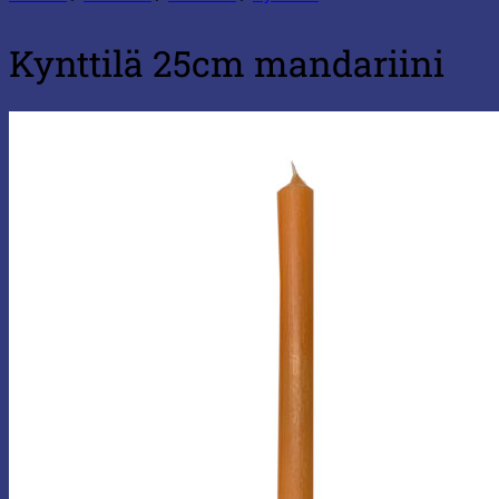
Kynttilä 25cm mandariini