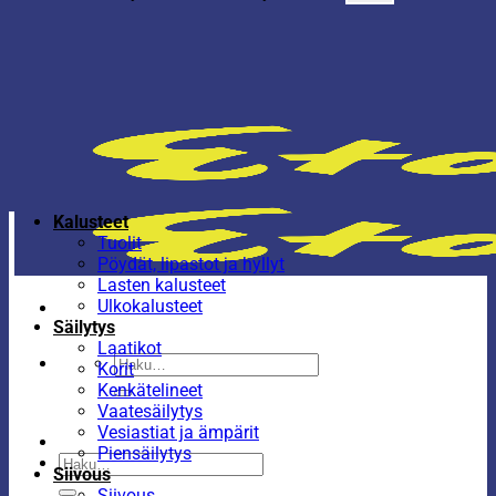
Kalusteet
Tuolit
Pöydät, lipastot ja hyllyt
Lasten kalusteet
Ulkokalusteet
Säilytys
Laatikot
Etsi:
Korit
Kenkätelineet
Vaatesäilytys
Vesiastiat ja ämpärit
Piensäilytys
Etsi:
Siivous
Siivous