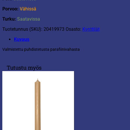
Porvoo:
Vähissä
Turku:
Saatavissa
Tuotetunnus (SKU):
20419973
Osasto:
Kynttilät
Kuvaus
Valmistettu puhdistetusta parafiinivahasta
Tutustu myös