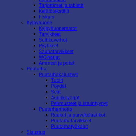
Tarjottimet ja tabletit
Keittiötekstiilit
Fiskars
Kylpyhuone
Kylpyhuonematot
Tarvikkeet
Suihkuverhot
Pyyhkeet
Saunatarvikkeet
WC-harjat
Ammeet ja potat
Puutarha
Puutarhakalusteet
Tuolit
Pöydät
Setit
Aurinkovarjot
Pehmusteet ja istuintyynyt
Puutarhanhoito
Ruukut ja parvekelaatikot
Puutarhatarvikkeet
Puutarhatyökalut
Sisustus