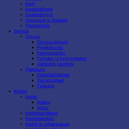
Korit
Kenkätelineet
Vaatesäilytys
Vesiastiat ja ämpärit
Piensäilytys
Siivous
Siivous
Siivousvälineet
Pyykkihuolto
Kunnossapito
Parveke- ja kynnysmatot
Jätteiden käsittely
Pienrauta
Sähkötarvikkeet
Turvatuotteet
Työkalut
Keittiö
Astiat
Arabia
Iittala
Keittiötarvikkeet
Keittiötekstiilit
Kernit ja vahakankaat