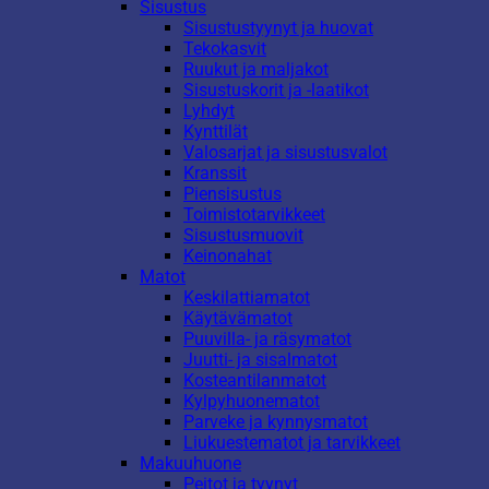
Sisustus
Sisustustyynyt ja huovat
Tekokasvit
Ruukut ja maljakot
Sisustuskorit ja -laatikot
Lyhdyt
Kynttilät
Valosarjat ja sisustusvalot
Kranssit
Piensisustus
Toimistotarvikkeet
Sisustusmuovit
Keinonahat
Matot
Keskilattiamatot
Käytävämatot
Puuvilla- ja räsymatot
Juutti- ja sisalmatot
Kosteantilanmatot
Kylpyhuonematot
Parveke ja kynnysmatot
Liukuestematot ja tarvikkeet
Makuuhuone
Peitot ja tyynyt