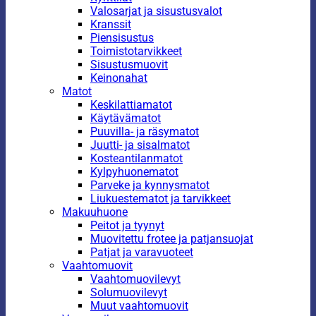
Valosarjat ja sisustusvalot
Kranssit
Piensisustus
Toimistotarvikkeet
Sisustusmuovit
Keinonahat
Matot
Keskilattiamatot
Käytävämatot
Puuvilla- ja räsymatot
Juutti- ja sisalmatot
Kosteantilanmatot
Kylpyhuonematot
Parveke ja kynnysmatot
Liukuestematot ja tarvikkeet
Makuuhuone
Peitot ja tyynyt
Muovitettu frotee ja patjansuojat
Patjat ja varavuoteet
Vaahtomuovit
Vaahtomuovilevyt
Solumuovilevyt
Muut vaahtomuovit