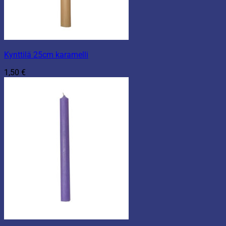
Kynttilä 25cm karamelli
1,50
€