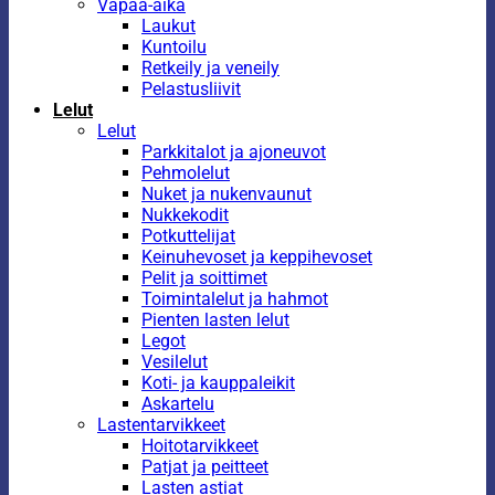
Vapaa-aika
Laukut
Kuntoilu
Retkeily ja veneily
Pelastusliivit
Lelut
Lelut
Parkkitalot ja ajoneuvot
Pehmolelut
Nuket ja nukenvaunut
Nukkekodit
Potkuttelijat
Keinuhevoset ja keppihevoset
Pelit ja soittimet
Toimintalelut ja hahmot
Pienten lasten lelut
Legot
Vesilelut
Koti- ja kauppaleikit
Askartelu
Lastentarvikkeet
Hoitotarvikkeet
Patjat ja peitteet
Lasten astiat