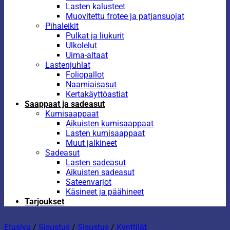
Lasten kalusteet
Muovitettu frotee ja patjansuojat
Pihaleikit
Pulkat ja liukurit
Ulkolelut
Uima-altaat
Lastenjuhlat
Foliopallot
Naamiaisasut
Kertakäyttöastiat
Saappaat ja sadeasut
Kumisaappaat
Aikuisten kumisaappaat
Lasten kumisaappaat
Muut jalkineet
Sadeasut
Lasten sadeasut
Aikuisten sadeasut
Sateenvarjot
Käsineet ja päähineet
Tarjoukset
Etusivu
/
Sisustus
/
Sisustus
/
Kynttilät