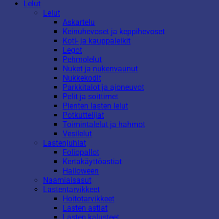
Lelut
Lelut
Askartelu
Keinuhevoset ja keppihevoset
Koti- ja kauppaleikit
Legot
Pehmolelut
Nuket ja nukenvaunut
Nukkekodit
Parkkitalot ja ajoneuvot
Pelit ja soittimet
Pienten lasten lelut
Potkuttelijat
Toimintalelut ja hahmot
Vesilelut
Lastenjuhlat
Foliopallot
Kertakäyttöastiat
Halloween
Naamiaisasut
Lastentarvikkeet
Hoitotarvikkeet
Lasten astiat
Lasten kalusteet