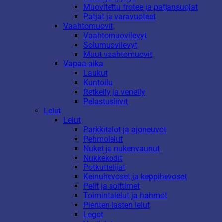
Muovitettu frotee ja patjansuojat
Patjat ja varavuoteet
Vaahtomuovit
Vaahtomuovilevyt
Solumuovilevyt
Muut vaahtomuovit
Vapaa-aika
Laukut
Kuntoilu
Retkeily ja veneily
Pelastusliivit
Lelut
Lelut
Parkkitalot ja ajoneuvot
Pehmolelut
Nuket ja nukenvaunut
Nukkekodit
Potkuttelijat
Keinuhevoset ja keppihevoset
Pelit ja soittimet
Toimintalelut ja hahmot
Pienten lasten lelut
Legot