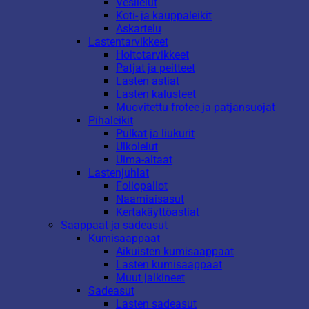
Vesilelut
Koti- ja kauppaleikit
Askartelu
Lastentarvikkeet
Hoitotarvikkeet
Patjat ja peitteet
Lasten astiat
Lasten kalusteet
Muovitettu frotee ja patjansuojat
Pihaleikit
Pulkat ja liukurit
Ulkolelut
Uima-altaat
Lastenjuhlat
Foliopallot
Naamiaisasut
Kertakäyttöastiat
Saappaat ja sadeasut
Kumisaappaat
Aikuisten kumisaappaat
Lasten kumisaappaat
Muut jalkineet
Sadeasut
Lasten sadeasut