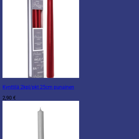
Kynttilä 2kpl/pkt 25cm punainen
2,90
€