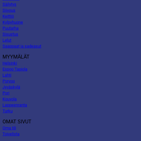
Säilytys
Siivous
Keittiö
Kylpyhuone
Puutarha
Sisustus
Lelut
Saappaat ja sadeasut
MYYMÄLÄT
Helsinki
Espoo Tapiola
Lahti
Porvoo
Jyväskylä
Pori
Kouvola
Lappeenranta
Turku
OMAT SIVUT
Oma tili
Toivelista