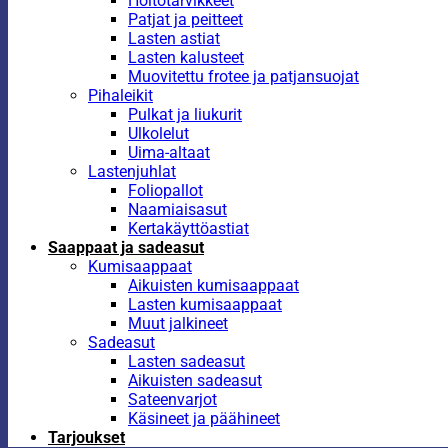
Hoitotarvikkeet
Patjat ja peitteet
Lasten astiat
Lasten kalusteet
Muovitettu frotee ja patjansuojat
Pihaleikit
Pulkat ja liukurit
Ulkolelut
Uima-altaat
Lastenjuhlat
Foliopallot
Naamiaisasut
Kertakäyttöastiat
Saappaat ja sadeasut
Kumisaappaat
Aikuisten kumisaappaat
Lasten kumisaappaat
Muut jalkineet
Sadeasut
Lasten sadeasut
Aikuisten sadeasut
Sateenvarjot
Käsineet ja päähineet
Tarjoukset