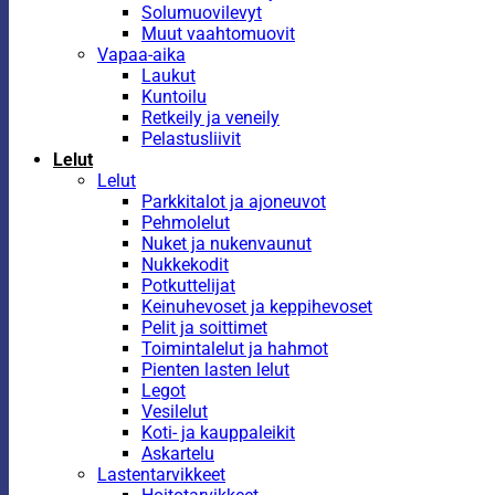
Solumuovilevyt
Muut vaahtomuovit
Vapaa-aika
Laukut
Kuntoilu
Retkeily ja veneily
Pelastusliivit
Lelut
Lelut
Parkkitalot ja ajoneuvot
Pehmolelut
Nuket ja nukenvaunut
Nukkekodit
Potkuttelijat
Keinuhevoset ja keppihevoset
Pelit ja soittimet
Toimintalelut ja hahmot
Pienten lasten lelut
Legot
Vesilelut
Koti- ja kauppaleikit
Askartelu
Lastentarvikkeet