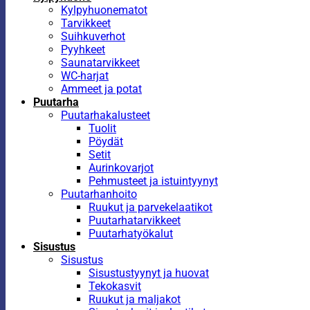
Kylpyhuonematot
Tarvikkeet
Suihkuverhot
Pyyhkeet
Saunatarvikkeet
WC-harjat
Ammeet ja potat
Puutarha
Puutarhakalusteet
Tuolit
Pöydät
Setit
Aurinkovarjot
Pehmusteet ja istuintyynyt
Puutarhanhoito
Ruukut ja parvekelaatikot
Puutarhatarvikkeet
Puutarhatyökalut
Sisustus
Sisustus
Sisustustyynyt ja huovat
Tekokasvit
Ruukut ja maljakot