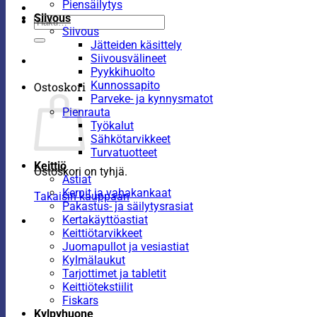
Piensäilytys
Siivous
Etsi:
Siivous
Jätteiden käsittely
Siivousvälineet
Pyykkihuolto
Kunnossapito
Ostoskori
Parveke- ja kynnysmatot
Pienrauta
Työkalut
Sähkötarvikkeet
Turvatuotteet
Keittiö
Ostoskori on tyhjä.
Astiat
Kernit ja vahakankaat
Takaisin kauppaan
Pakastus- ja säilytysrasiat
Kertakäyttöastiat
Keittiötarvikkeet
Juomapullot ja vesiastiat
Kylmälaukut
Tarjottimet ja tabletit
Keittiötekstiilit
Fiskars
Kylpyhuone