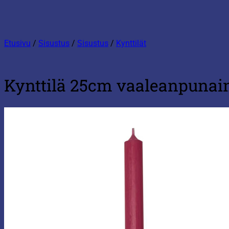
Etusivu
/
Sisustus
/
Sisustus
/
Kynttilät
Kynttilä 25cm vaaleanpunai