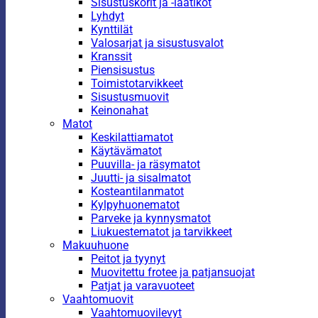
Sisustuskorit ja -laatikot
Lyhdyt
Kynttilät
Valosarjat ja sisustusvalot
Kranssit
Piensisustus
Toimistotarvikkeet
Sisustusmuovit
Keinonahat
Matot
Keskilattiamatot
Käytävämatot
Puuvilla- ja räsymatot
Juutti- ja sisalmatot
Kosteantilanmatot
Kylpyhuonematot
Parveke ja kynnysmatot
Liukuestematot ja tarvikkeet
Makuuhuone
Peitot ja tyynyt
Muovitettu frotee ja patjansuojat
Patjat ja varavuoteet
Vaahtomuovit
Vaahtomuovilevyt