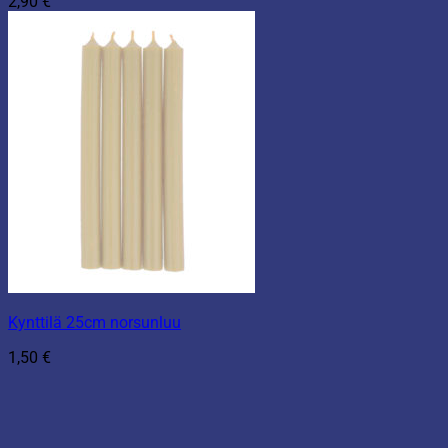
2,90
€
Kynttilä 25cm norsunluu
1,50
€