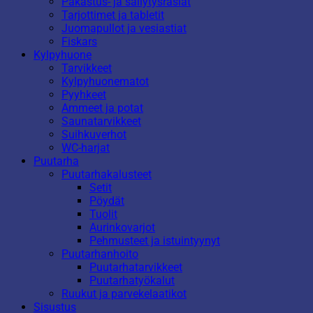
Pakastus- ja säilytysrasiat
Tarjottimet ja tabletit
Juomapullot ja vesiastiat
Fiskars
Kylpyhuone
Tarvikkeet
Kylpyhuonematot
Pyyhkeet
Ammeet ja potat
Saunatarvikkeet
Suihkuverhot
WC-harjat
Puutarha
Puutarhakalusteet
Setit
Pöydät
Tuolit
Aurinkovarjot
Pehmusteet ja istuintyynyt
Puutarhanhoito
Puutarhatarvikkeet
Puutarhatyökalut
Ruukut ja parvekelaatikot
Sisustus