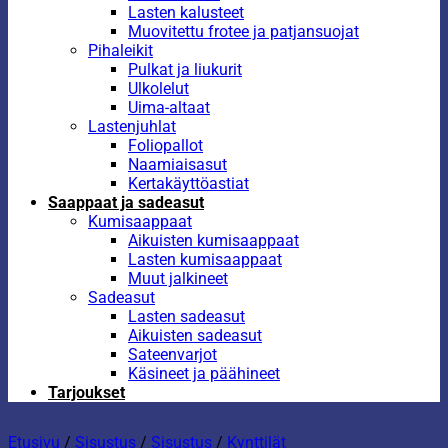
Lasten kalusteet
Muovitettu frotee ja patjansuojat
Pihaleikit
Pulkat ja liukurit
Ulkolelut
Uima-altaat
Lastenjuhlat
Foliopallot
Naamiaisasut
Kertakäyttöastiat
Saappaat ja sadeasut
Kumisaappaat
Aikuisten kumisaappaat
Lasten kumisaappaat
Muut jalkineet
Sadeasut
Lasten sadeasut
Aikuisten sadeasut
Sateenvarjot
Käsineet ja päähineet
Tarjoukset
Etusivu
/
Sisustus
/
Sisustus
/
Kynttilät