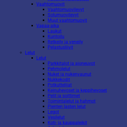
Vaahtomuovit
Vaahtomuovilevyt
Solumuovilevyt
Muut vaahtomuovit
Vapaa-aika
Laukut
Kuntoilu
Retkeily ja veneily
Pelastusliivit
Lelut
Lelut
Parkkitalot ja ajoneuvot
Pehmolelut
Nuket ja nukenvaunut
Nukkekodit
Potkuttelijat
Keinuhevoset ja keppihevoset
Pelit ja soittimet
Toimintalelut ja hahmot
Pienten lasten lelut
Legot
Vesilelut
Koti- ja kauppaleikit