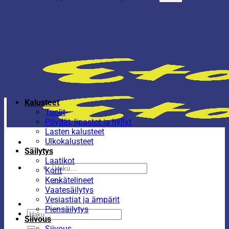
Kalusteet
Tuolit
Pöydät, lipastot ja hyllyt
Lasten kalusteet
Ulkokalusteet
Säilytys
Laatikot
Etsi:
Korit
Kenkätelineet
Vaatesäilytys
Vesiastiat ja ämpärit
Piensäilytys
Etsi:
Siivous
Siivous