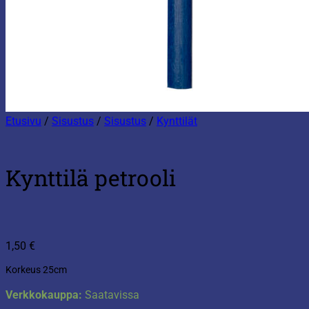
Etusivu
/
Sisustus
/
Sisustus
/
Kynttilät
Kynttilä petrooli
1,50
€
Korkeus 25cm
Verkkokauppa:
Saatavissa