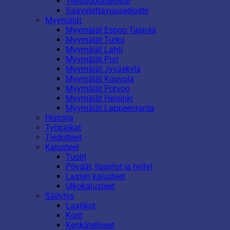
Tietosuojaseloste
Saavutettavuusseloste
Myymälät
Myymälät Espoo Tapiola
Myymälät Turku
Myymälät Lahti
Myymälät Pori
Myymälät Jyväskylä
Myymälät Kouvola
Myymälät Porvoo
Myymälät Helsinki
Myymälät Lappeenranta
Historia
Työpaikat
Tiedotteet
Kalusteet
Tuolit
Pöydät, lipastot ja hyllyt
Lasten kalusteet
Ulkokalusteet
Säilytys
Laatikot
Korit
Kenkätelineet