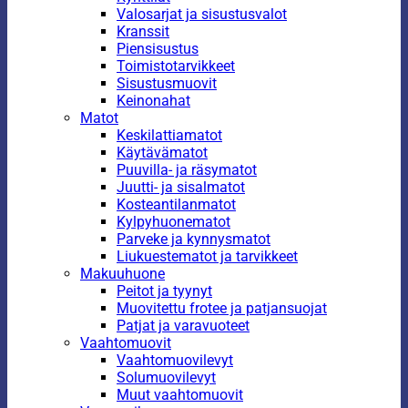
Valosarjat ja sisustusvalot
Kranssit
Piensisustus
Toimistotarvikkeet
Sisustusmuovit
Keinonahat
Matot
Keskilattiamatot
Käytävämatot
Puuvilla- ja räsymatot
Juutti- ja sisalmatot
Kosteantilanmatot
Kylpyhuonematot
Parveke ja kynnysmatot
Liukuestematot ja tarvikkeet
Makuuhuone
Peitot ja tyynyt
Muovitettu frotee ja patjansuojat
Patjat ja varavuoteet
Vaahtomuovit
Vaahtomuovilevyt
Solumuovilevyt
Muut vaahtomuovit