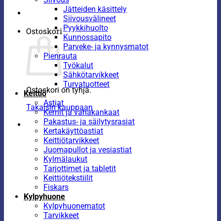
Jätteiden käsittely
Siivousvälineet
Pyykkihuolto
Ostoskori
Kunnossapito
Parveke- ja kynnysmatot
Pienrauta
Työkalut
Sähkötarvikkeet
Turvatuotteet
Ostoskori on tyhjä.
Keittiö
Astiat
Takaisin kauppaan
Kernit ja vahakankaat
Pakastus- ja säilytysrasiat
Kertakäyttöastiat
Keittiötarvikkeet
Juomapullot ja vesiastiat
Kylmälaukut
Tarjottimet ja tabletit
Keittiötekstiilit
Fiskars
Kylpyhuone
Kylpyhuonematot
Tarvikkeet