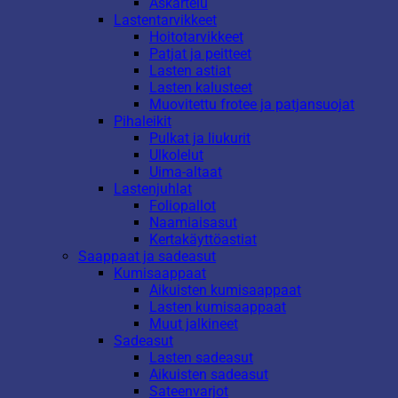
Askartelu
Lastentarvikkeet
Hoitotarvikkeet
Patjat ja peitteet
Lasten astiat
Lasten kalusteet
Muovitettu frotee ja patjansuojat
Pihaleikit
Pulkat ja liukurit
Ulkolelut
Uima-altaat
Lastenjuhlat
Foliopallot
Naamiaisasut
Kertakäyttöastiat
Saappaat ja sadeasut
Kumisaappaat
Aikuisten kumisaappaat
Lasten kumisaappaat
Muut jalkineet
Sadeasut
Lasten sadeasut
Aikuisten sadeasut
Sateenvarjot