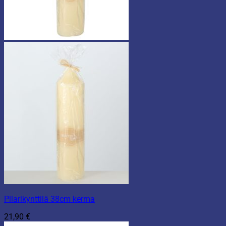
Pilarikynttilä 38cm kerma
21,90
€