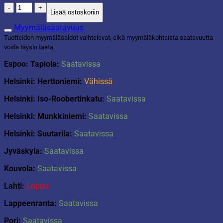
Kynttilä
Lisää ostoskoriin
petrooli
määrä
Myymäläsaatavuus
Tuotteiden myymäläsaldot vaihtelevat, eikä myymäläkohtaista saatavuutta
voida täysin taata.
Espoo: Tapiola:
Saatavissa
Helsinki: Herttoniemi:
Vähissä
Helsinki: Iso-Roobertinkatu:
Saatavissa
Helsinki: Munkkiniemi:
Saatavissa
Helsinki: Suutarila:
Saatavissa
Jyväskyla:
Saatavissa
Kouvola:
Saatavissa
Lahti:
Loppu
Lappeenranta:
Saatavissa
Pori:
Saatavissa