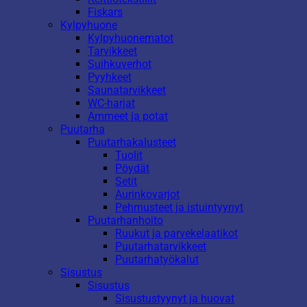
Fiskars
Kylpyhuone
Kylpyhuonematot
Tarvikkeet
Suihkuverhot
Pyyhkeet
Saunatarvikkeet
WC-harjat
Ammeet ja potat
Puutarha
Puutarhakalusteet
Tuolit
Pöydät
Setit
Aurinkovarjot
Pehmusteet ja istuintyynyt
Puutarhanhoito
Ruukut ja parvekelaatikot
Puutarhatarvikkeet
Puutarhatyökalut
Sisustus
Sisustus
Sisustustyynyt ja huovat