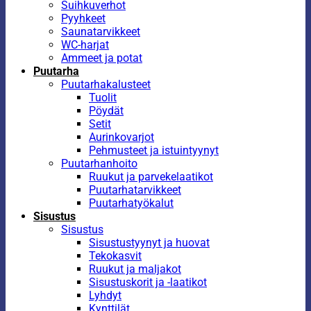
Suihkuverhot
Pyyhkeet
Saunatarvikkeet
WC-harjat
Ammeet ja potat
Puutarha
Puutarhakalusteet
Tuolit
Pöydät
Setit
Aurinkovarjot
Pehmusteet ja istuintyynyt
Puutarhanhoito
Ruukut ja parvekelaatikot
Puutarhatarvikkeet
Puutarhatyökalut
Sisustus
Sisustus
Sisustustyynyt ja huovat
Tekokasvit
Ruukut ja maljakot
Sisustuskorit ja -laatikot
Lyhdyt
Kynttilät