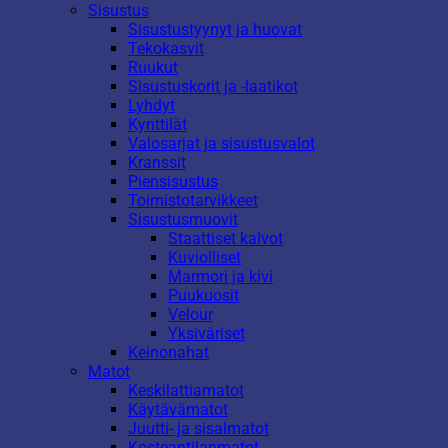
Sisustus
Sisustustyynyt ja huovat
Tekokasvit
Ruukut
Sisustuskorit ja -laatikot
Lyhdyt
Kynttilät
Valosarjat ja sisustusvalot
Kranssit
Piensisustus
Toimistotarvikkeet
Sisustusmuovit
Staattiset kalvot
Kuviolliset
Marmori ja kivi
Puukuosit
Velour
Yksiväriset
Keinonahat
Matot
Keskilattiamatot
Käytävämatot
Juutti- ja sisalmatot
Kosteantilanmatot