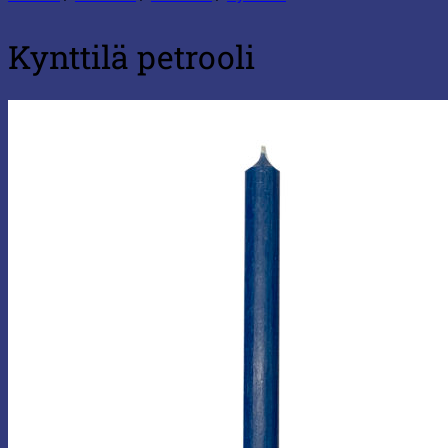
Kynttilä petrooli