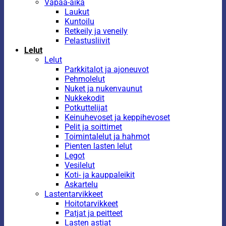
Vapaa-aika
Laukut
Kuntoilu
Retkeily ja veneily
Pelastusliivit
Lelut
Lelut
Parkkitalot ja ajoneuvot
Pehmolelut
Nuket ja nukenvaunut
Nukkekodit
Potkuttelijat
Keinuhevoset ja keppihevoset
Pelit ja soittimet
Toimintalelut ja hahmot
Pienten lasten lelut
Legot
Vesilelut
Koti- ja kauppaleikit
Askartelu
Lastentarvikkeet
Hoitotarvikkeet
Patjat ja peitteet
Lasten astiat