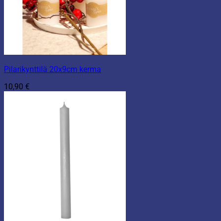
Pilarikynttilä 20x9cm kerma
10,90
€