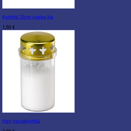
Kynttilä 25cm vaalea lila
1,50
€
Havi hautakynttilä