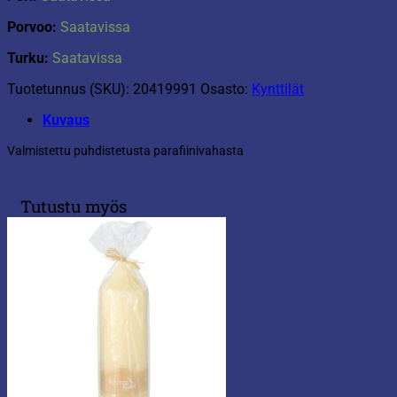
Porvoo:
Saatavissa
Turku:
Saatavissa
Tuotetunnus (SKU):
20419991
Osasto:
Kynttilät
Kuvaus
Valmistettu puhdistetusta parafiinivahasta
Tutustu myös