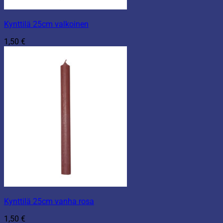
Kynttilä 25cm valkoinen
1,50
€
Kynttilä 25cm vanha rosa
1,50
€