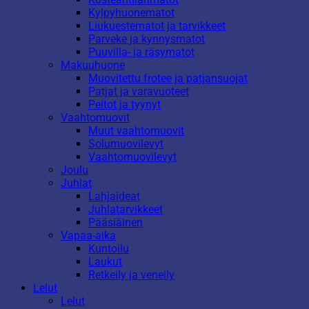
Kylpyhuonematot
Liukuestematot ja tarvikkeet
Parveke ja kynnysmatot
Puuvilla- ja räsymatot
Makuuhuone
Muovitettu frotee ja patjansuojat
Patjat ja varavuoteet
Peitot ja tyynyt
Vaahtomuovit
Muut vaahtomuovit
Solumuovilevyt
Vaahtomuovilevyt
Joulu
Juhlat
Lahjaideat
Juhlatarvikkeet
Pääsiäinen
Vapaa-aika
Kuntoilu
Laukut
Retkeily ja veneily
Lelut
Lelut