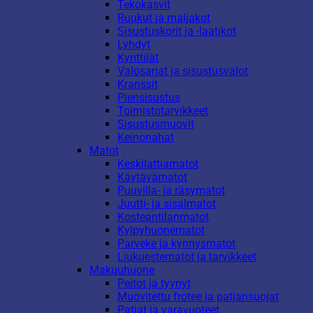
Tekokasvit
Ruukut ja maljakot
Sisustuskorit ja -laatikot
Lyhdyt
Kynttilät
Valosarjat ja sisustusvalot
Kranssit
Piensisustus
Toimistotarvikkeet
Sisustusmuovit
Keinonahat
Matot
Keskilattiamatot
Käytävämatot
Puuvilla- ja räsymatot
Juutti- ja sisalmatot
Kosteantilanmatot
Kylpyhuonematot
Parveke ja kynnysmatot
Liukuestematot ja tarvikkeet
Makuuhuone
Peitot ja tyynyt
Muovitettu frotee ja patjansuojat
Patjat ja varavuoteet