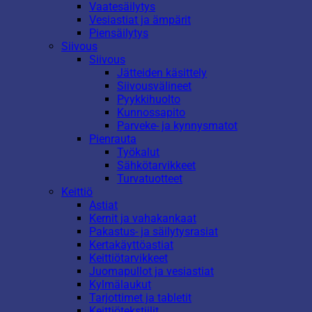
Vaatesäilytys
Vesiastiat ja ämpärit
Piensäilytys
Siivous
Siivous
Jätteiden käsittely
Siivousvälineet
Pyykkihuolto
Kunnossapito
Parveke- ja kynnysmatot
Pienrauta
Työkalut
Sähkötarvikkeet
Turvatuotteet
Keittiö
Astiat
Kernit ja vahakankaat
Pakastus- ja säilytysrasiat
Kertakäyttöastiat
Keittiötarvikkeet
Juomapullot ja vesiastiat
Kylmälaukut
Tarjottimet ja tabletit
Keittiötekstiilit