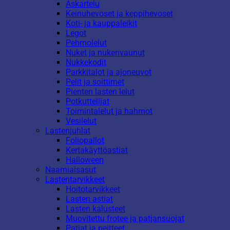
Askartelu
Keinuhevoset ja keppihevoset
Koti- ja kauppaleikit
Legot
Pehmolelut
Nuket ja nukenvaunut
Nukkekodit
Parkkitalot ja ajoneuvot
Pelit ja soittimet
Pienten lasten lelut
Potkuttelijat
Toimintalelut ja hahmot
Vesilelut
Lastenjuhlat
Foliopallot
Kertakäyttöastiat
Halloween
Naamiaisasut
Lastentarvikkeet
Hoitotarvikkeet
Lasten astiat
Lasten kalusteet
Muovitettu frotee ja patjansuojat
Patjat ja peitteet