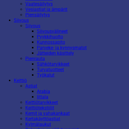
Vaatesäilytys
Vesiastiat ja ämpärit
Piensäilytys
Siivous
Siivous
Siivousvälineet
Pyykkihuolto
Kunnossapito
Parveke- ja kynnysmatot
Jätteiden käsittely
Pienrauta
Sähkötarvikkeet
Turvatuotteet
Työkalut
Keittiö
Astiat
Arabia
Iittala
Keittiötarvikkeet
Keittiötekstiilit
Kernit ja vahakankaat
Kertakäyttöastiat
Kylmälaukut