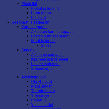
Pihaleikit
Pulkat ja liukurit
Uima-altaat
Ulkolelut
Saappaat ja sadeasut
Kumisaappaat
Aikuisten kumisaappaat
Lasten kumisaappaat
Muut jalkineet
Sukat
Sadeasut
Aikuisten sadeasut
Käsineet ja päähineet
Lasten sadeasut
Sateenvarjot
Asiakaspalvelu
Ota yhteyttä
Maksutavat
Toimitustavat
Yritysmyynti
Palautus
Yleiset ehdot