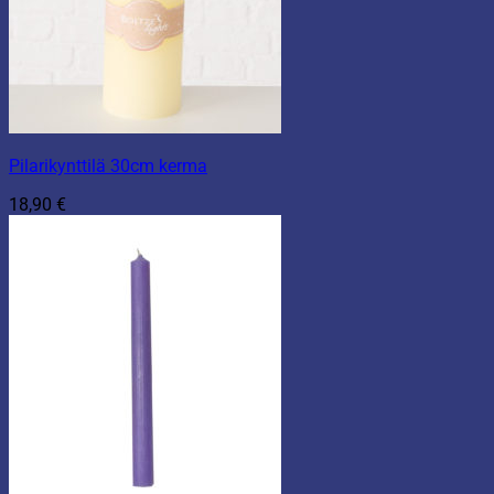
Pilarikynttilä 30cm kerma
18,90
€