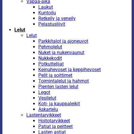
Vapaa-aika
Laukut
Kuntoilu
Retkeily ja veneily
Pelastusliivit
Lelut
Lelut
Parkkitalot ja ajoneuvot
Pehmolelut
Nuket ja nukenvaunut
Nukkekodit
Potkuttelijat
Keinuhevoset ja keppihevoset
Pelit ja soittimet
Toimintalelut ja hahmot
Pienten lasten lelut
Legot
Vesilelut
Koti- ja kauppaleikit
Askartelu
Lastentarvikkeet
Hoitotarvikkeet
Patjat ja peitteet
Lasten astiat