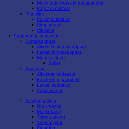
Muovitettu frotee ja patjansuojat
Patjat ja peitteet
Pihaleikit
Pulkat ja liukurit
Uima-altaat
Ulkolelut
Saappaat ja sadeasut
Kumisaappaat
Aikuisten kumisaappaat
Lasten kumisaappaat
Muut jalkineet
Sukat
Sadeasut
Aikuisten sadeasut
Käsineet ja päähineet
Lasten sadeasut
Sateenvarjot
Asiakaspalvelu
Ota yhteyttä
Maksutavat
Toimitustavat
Yritysmyynti
Palautus