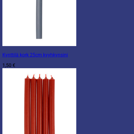
Kynttilä kork 25cm kyyhkynsini
1,50
€