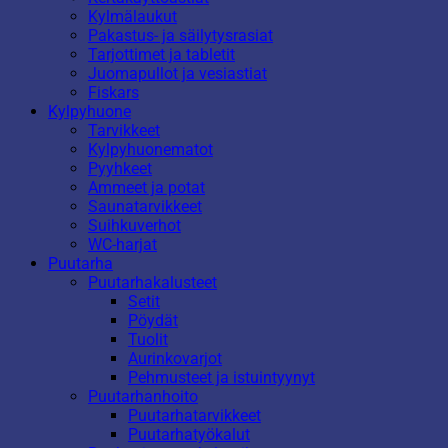
Kylmälaukut
Pakastus- ja säilytysrasiat
Tarjottimet ja tabletit
Juomapullot ja vesiastiat
Fiskars
Kylpyhuone
Tarvikkeet
Kylpyhuonematot
Pyyhkeet
Ammeet ja potat
Saunatarvikkeet
Suihkuverhot
WC-harjat
Puutarha
Puutarhakalusteet
Setit
Pöydät
Tuolit
Aurinkovarjot
Pehmusteet ja istuintyynyt
Puutarhanhoito
Puutarhatarvikkeet
Puutarhatyökalut