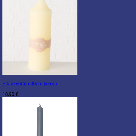
Pilarikynttilä 30cm kerma
18,90
€