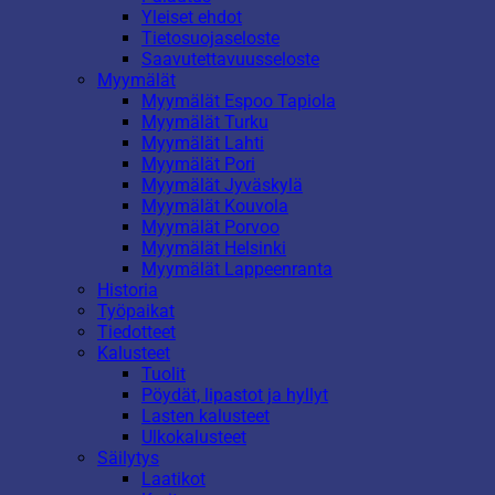
Yleiset ehdot
Tietosuojaseloste
Saavutettavuusseloste
Myymälät
Myymälät Espoo Tapiola
Myymälät Turku
Myymälät Lahti
Myymälät Pori
Myymälät Jyväskylä
Myymälät Kouvola
Myymälät Porvoo
Myymälät Helsinki
Myymälät Lappeenranta
Historia
Työpaikat
Tiedotteet
Kalusteet
Tuolit
Pöydät, lipastot ja hyllyt
Lasten kalusteet
Ulkokalusteet
Säilytys
Laatikot