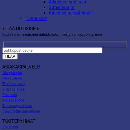
Aikuisten sadeasut
Sateenvarjot
Käsineet ja päähineet
Tarjoukset
TILAA UUTISKIRJE
Kuulet ensimmäisenä uutuuksistamme ja kampanjoistamme
ASIAKASPALVELU
Ota yhteyttä
Maksutavat
Toimitustavat
Yritysasiakas
Palautus
Yleiset ehdot
Tietosuojaseloste
Saavutettavuusseloste
TUOTERYHMÄT
Kalusteet