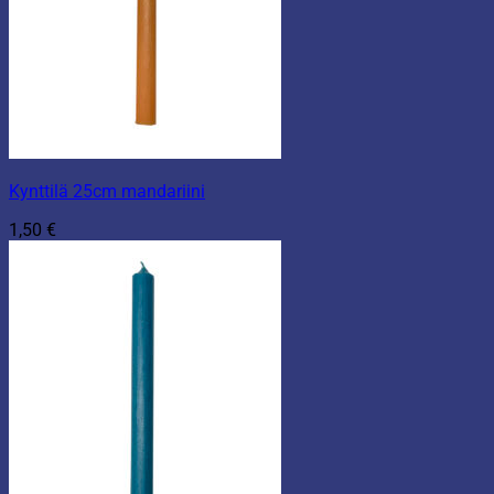
Kynttilä 25cm mandariini
1,50
€