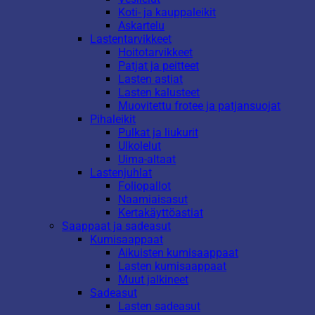
Koti- ja kauppaleikit
Askartelu
Lastentarvikkeet
Hoitotarvikkeet
Patjat ja peitteet
Lasten astiat
Lasten kalusteet
Muovitettu frotee ja patjansuojat
Pihaleikit
Pulkat ja liukurit
Ulkolelut
Uima-altaat
Lastenjuhlat
Foliopallot
Naamiaisasut
Kertakäyttöastiat
Saappaat ja sadeasut
Kumisaappaat
Aikuisten kumisaappaat
Lasten kumisaappaat
Muut jalkineet
Sadeasut
Lasten sadeasut