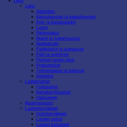
Lelut
Lelut
Askartelu
Keinuhevoset ja keppihevoset
Koti- ja kauppaleikit
Legot
Pehmolelut
Nuket ja nukenvaunut
Nukkekodit
Parkkitalot ja ajoneuvot
Pelit ja soittimet
Pienten lasten lelut
Potkuttelijat
Toimintalelut ja hahmot
Vesilelut
Lastenjuhlat
Foliopallot
Kertakäyttöastiat
Halloween
Naamiaisasut
Lastentarvikkeet
Hoitotarvikkeet
Lasten astiat
Lasten kalusteet