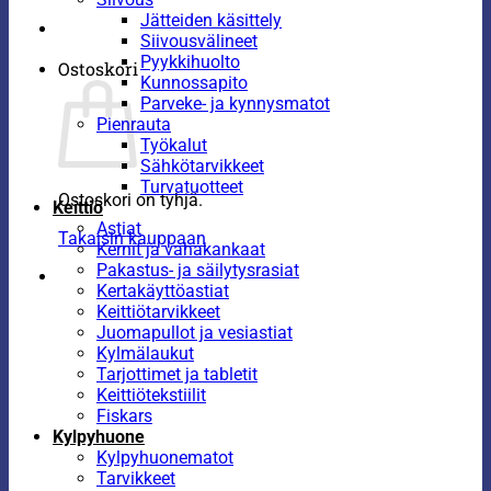
Jätteiden käsittely
Siivousvälineet
Pyykkihuolto
Ostoskori
Kunnossapito
Parveke- ja kynnysmatot
Pienrauta
Työkalut
Sähkötarvikkeet
Turvatuotteet
Ostoskori on tyhjä.
Keittiö
Astiat
Takaisin kauppaan
Kernit ja vahakankaat
Pakastus- ja säilytysrasiat
Kertakäyttöastiat
Keittiötarvikkeet
Juomapullot ja vesiastiat
Kylmälaukut
Tarjottimet ja tabletit
Keittiötekstiilit
Fiskars
Kylpyhuone
Kylpyhuonematot
Tarvikkeet