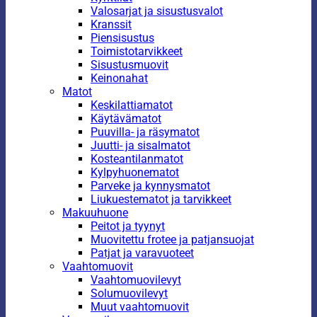
Valosarjat ja sisustusvalot
Kranssit
Piensisustus
Toimistotarvikkeet
Sisustusmuovit
Keinonahat
Matot
Keskilattiamatot
Käytävämatot
Puuvilla- ja räsymatot
Juutti- ja sisalmatot
Kosteantilanmatot
Kylpyhuonematot
Parveke ja kynnysmatot
Liukuestematot ja tarvikkeet
Makuuhuone
Peitot ja tyynyt
Muovitettu frotee ja patjansuojat
Patjat ja varavuoteet
Vaahtomuovit
Vaahtomuovilevyt
Solumuovilevyt
Muut vaahtomuovit