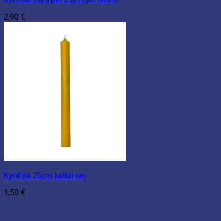
2,90
€
Kynttilä 25cm keltainen
1,50
€