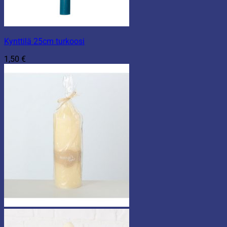
Kynttilä 25cm turkoosi
1,50
€