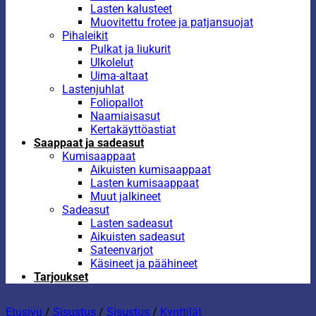
Lasten kalusteet
Muovitettu frotee ja patjansuojat
Pihaleikit
Pulkat ja liukurit
Ulkolelut
Uima-altaat
Lastenjuhlat
Foliopallot
Naamiaisasut
Kertakäyttöastiat
Saappaat ja sadeasut
Kumisaappaat
Aikuisten kumisaappaat
Lasten kumisaappaat
Muut jalkineet
Sadeasut
Lasten sadeasut
Aikuisten sadeasut
Sateenvarjot
Käsineet ja päähineet
Tarjoukset
Etusivu
/
Sisustus
/
Sisustus
/
Kynttilät