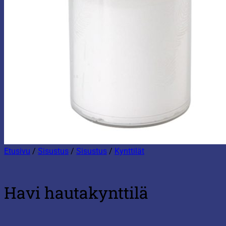
Etusivu
/
Sisustus
/
Sisustus
/
Kynttilät
Havi hautakynttilä