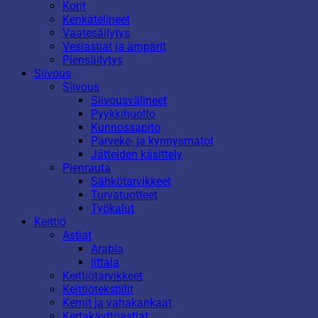
Korit
Kenkätelineet
Vaatesäilytys
Vesiastiat ja ämpärit
Piensäilytys
Siivous
Siivous
Siivousvälineet
Pyykkihuolto
Kunnossapito
Parveke- ja kynnysmatot
Jätteiden käsittely
Pienrauta
Sähkötarvikkeet
Turvatuotteet
Työkalut
Keittiö
Astiat
Arabia
Iittala
Keittiötarvikkeet
Keittiötekstiilit
Kernit ja vahakankaat
Kertakäyttöastiat