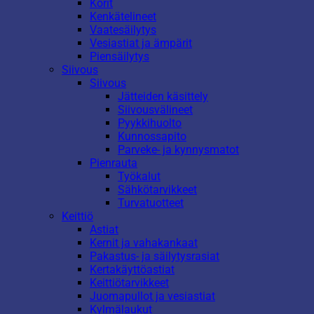
Korit
Kenkätelineet
Vaatesäilytys
Vesiastiat ja ämpärit
Piensäilytys
Siivous
Siivous
Jätteiden käsittely
Siivousvälineet
Pyykkihuolto
Kunnossapito
Parveke- ja kynnysmatot
Pienrauta
Työkalut
Sähkötarvikkeet
Turvatuotteet
Keittiö
Astiat
Kernit ja vahakankaat
Pakastus- ja säilytysrasiat
Kertakäyttöastiat
Keittiötarvikkeet
Juomapullot ja vesiastiat
Kylmälaukut