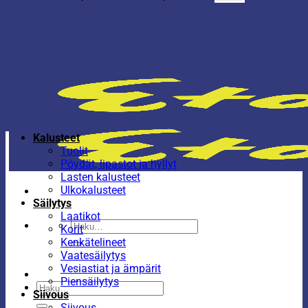
Kalusteet
Tuolit
Pöydät, lipastot ja hyllyt
Lasten kalusteet
Ulkokalusteet
Säilytys
Laatikot
Etsi:
Korit
Kenkätelineet
Vaatesäilytys
Vesiastiat ja ämpärit
Piensäilytys
Etsi:
Siivous
Siivous