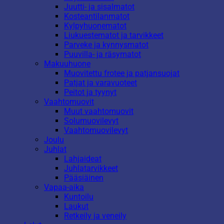
Juutti- ja sisalmatot
Kosteantilanmatot
Kylpyhuonematot
Liukuestematot ja tarvikkeet
Parveke ja kynnysmatot
Puuvilla- ja räsymatot
Makuuhuone
Muovitettu frotee ja patjansuojat
Patjat ja varavuoteet
Peitot ja tyynyt
Vaahtomuovit
Muut vaahtomuovit
Solumuovilevyt
Vaahtomuovilevyt
Joulu
Juhlat
Lahjaideat
Juhlatarvikkeet
Pääsiäinen
Vapaa-aika
Kuntoilu
Laukut
Retkeily ja veneily