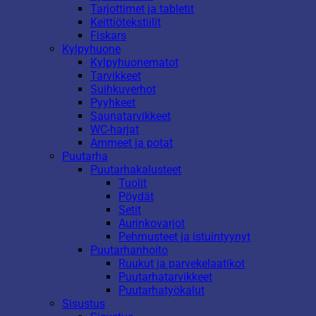
Tarjottimet ja tabletit
Keittiötekstiilit
Fiskars
Kylpyhuone
Kylpyhuonematot
Tarvikkeet
Suihkuverhot
Pyyhkeet
Saunatarvikkeet
WC-harjat
Ammeet ja potat
Puutarha
Puutarhakalusteet
Tuolit
Pöydät
Setit
Aurinkovarjot
Pehmusteet ja istuintyynyt
Puutarhanhoito
Ruukut ja parvekelaatikot
Puutarhatarvikkeet
Puutarhatyökalut
Sisustus