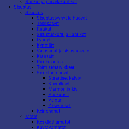
Ruukut ja parvekelaatikot
Sisustus
Sisustus
Sisustustyynyt ja huovat
Tekokasvit
Ruukut
Sisustuskorit ja -laatikot
Lyhdyt
Kynttilät
Valosarjat ja sisustusvalot
Kranssit
Piensisustus
Toimistotarvikkeet
Sisustusmuovit
Staattiset kalvot
Kuviolliset
Marmori ja kivi
Puukuosit
Velour
Yksiväriset
Keinonahat
Matot
Keskilattiamatot
Käytävämatot