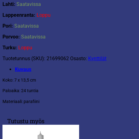
Lahti:
Saatavissa
Lappeenranta:
Loppu
Pori:
Saatavissa
Porvoo:
Saatavissa
Turku:
Loppu
Tuotetunnus (SKU):
21699062
Osasto:
Kynttilät
Kuvaus
Koko: 7 x 13,5 cm
Paloaika: 24 tuntia
Materiaali: parafiini
Tutustu myös