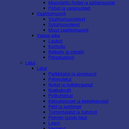
Muovitettu frotee ja patjansuojat
Patjat ja varavuoteet
Vaahtomuovit
Vaahtomuovilevyt
Solumuovilevyt
Muut vaahtomuovit
Vapaa-aika
Laukut
Kuntoilu
Retkeily ja veneily
Pelastusliivit
Lelut
Lelut
Parkkitalot ja ajoneuvot
Pehmolelut
Nuket ja nukenvaunut
Nukkekodit
Potkuttelijat
Keinuhevoset ja keppihevoset
Pelit ja soittimet
Toimintalelut ja hahmot
Pienten lasten lelut
Legot
Vesilelut