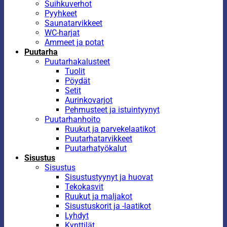
Suihkuverhot
Pyyhkeet
Saunatarvikkeet
WC-harjat
Ammeet ja potat
Puutarha
Puutarhakalusteet
Tuolit
Pöydät
Setit
Aurinkovarjot
Pehmusteet ja istuintyynyt
Puutarhanhoito
Ruukut ja parvekelaatikot
Puutarhatarvikkeet
Puutarhatyökalut
Sisustus
Sisustus
Sisustustyynyt ja huovat
Tekokasvit
Ruukut ja maljakot
Sisustuskorit ja -laatikot
Lyhdyt
Kynttilät