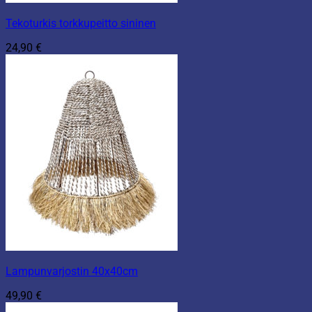
Tekoturkis torkkupeitto sininen
24,90
€
Lampunvarjostin 40x40cm
49,90
€