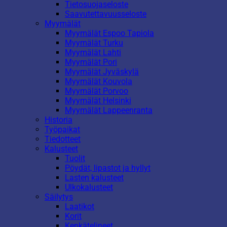
Tietosuojaseloste
Saavutettavuusseloste
Myymälät
Myymälät Espoo Tapiola
Myymälät Turku
Myymälät Lahti
Myymälät Pori
Myymälät Jyväskylä
Myymälät Kouvola
Myymälät Porvoo
Myymälät Helsinki
Myymälät Lappeenranta
Historia
Työpaikat
Tiedotteet
Kalusteet
Tuolit
Pöydät, lipastot ja hyllyt
Lasten kalusteet
Ulkokalusteet
Säilytys
Laatikot
Korit
Kenkätelineet