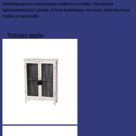
Verkkokaupasta ostettaessa mallia ei voi valita. Voit laittaa
lisätietokenttään toiveen. Emme kuitenkaan voi taata, että toivottua
mallia on saatavilla.
Tutustu myös