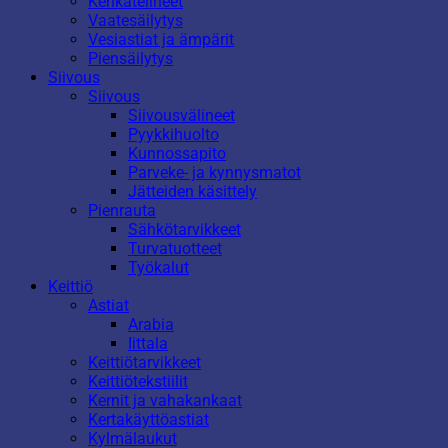
Kenkätelineet
Vaatesäilytys
Vesiastiat ja ämpärit
Piensäilytys
Siivous
Siivous
Siivousvälineet
Pyykkihuolto
Kunnossapito
Parveke- ja kynnysmatot
Jätteiden käsittely
Pienrauta
Sähkötarvikkeet
Turvatuotteet
Työkalut
Keittiö
Astiat
Arabia
Iittala
Keittiötarvikkeet
Keittiötekstiilit
Kernit ja vahakankaat
Kertakäyttöastiat
Kylmälaukut