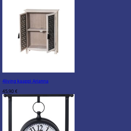
4living kaappi Arianna
45,90
€