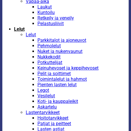
Vapaa-aika
Laukut
Kuntoilu
Retkeily ja veneily
Pelastusliivit
Lelut
Lelut
Parkkitalot ja ajoneuvot
Pehmolelut
Nuket ja nukenvaunut
Nukkekodit
Potkuttelijat
Keinuhevoset ja keppihevoset
Pelit ja soittimet
Toimintalelut ja hahmot
Pienten lasten lelut
Legot
Vesilelut
Koti- ja kauppaleikit
Askartelu
Lastentarvikkeet
Hoitotarvikkeet
Patjat ja peitteet
Lasten astiat