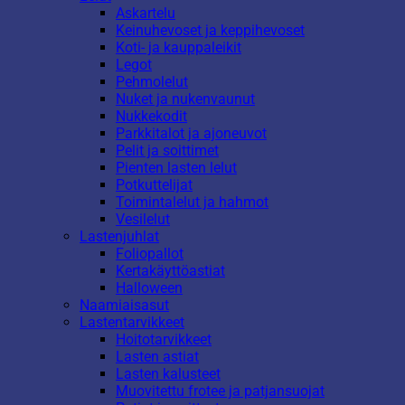
Askartelu
Keinuhevoset ja keppihevoset
Koti- ja kauppaleikit
Legot
Pehmolelut
Nuket ja nukenvaunut
Nukkekodit
Parkkitalot ja ajoneuvot
Pelit ja soittimet
Pienten lasten lelut
Potkuttelijat
Toimintalelut ja hahmot
Vesilelut
Lastenjuhlat
Foliopallot
Kertakäyttöastiat
Halloween
Naamiaisasut
Lastentarvikkeet
Hoitotarvikkeet
Lasten astiat
Lasten kalusteet
Muovitettu frotee ja patjansuojat