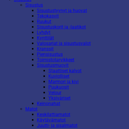
Sisustus
Sisustustyynyt ja huovat
Tekokasvit
Ruukut
Sisustuskorit ja -laatikot
Lyhdyt
Kynttilät
Valosarjat ja sisustusvalot
Kranssit
Piensisustus
Toimistotarvikkeet
Sisustusmuovit
Staattiset kalvot
Kuviolliset
Marmori ja kivi
Puukuosit
Velour
Yksiväriset
Keinonahat
Matot
Keskilattiamatot
Käytävämatot
Juutti- ja sisalmatot