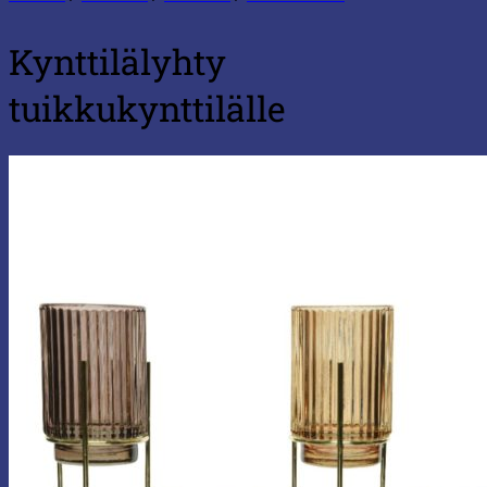
Kynttilälyhty
tuikkukynttilälle