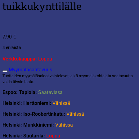
tuikkukynttilälle
7,90
€
4 erilaista
Verkkokauppa:
Loppu
Myymäläsaatavuus
Tuotteiden myymäläsaldot vaihtelevat, eikä myymäläkohtaista saatavuutta
voida täysin taata.
Espoo: Tapiola:
Saatavissa
Helsinki: Herttoniemi:
Vähissä
Helsinki: Iso-Roobertinkatu:
Vähissä
Helsinki: Munkkiniemi:
Vähissä
Helsinki: Suutarila:
Loppu