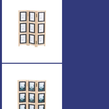
-
25,90 €