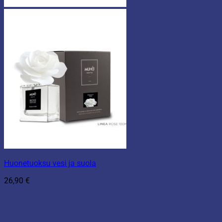
Huonetuoksu vesi ja suola
26,90
€