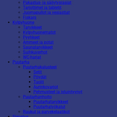
Pakastus- ja säilytysrasiat
Tarjottimet ja tabletit
Juomapullot ja vesiastiat
Fiskars
Kylpyhuone
Tarvikkeet
Kylpyhuonematot
Pyyhkeet
Ammeet ja potat
Saunatarvikkeet
Suihkuverhot
WC-harjat
Puutarha
Puutarhakalusteet
Setit
Pöydät
Tuolit
Aurinkovarjot
Pehmusteet ja istuintyynyt
Puutarhanhoito
Puutarhatarvikkeet
Puutarhatyökalut
Ruukut ja parvekelaatikot
Sisustus