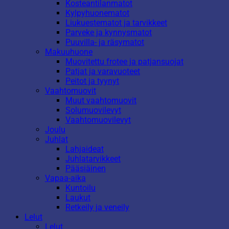
Kosteantilanmatot
Kylpyhuonematot
Liukuestematot ja tarvikkeet
Parveke ja kynnysmatot
Puuvilla- ja räsymatot
Makuuhuone
Muovitettu frotee ja patjansuojat
Patjat ja varavuoteet
Peitot ja tyynyt
Vaahtomuovit
Muut vaahtomuovit
Solumuovilevyt
Vaahtomuovilevyt
Joulu
Juhlat
Lahjaideat
Juhlatarvikkeet
Pääsiäinen
Vapaa-aika
Kuntoilu
Laukut
Retkeily ja veneily
Lelut
Lelut