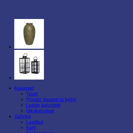
Kalusteet
Tuolit
Pöydät, lipastot ja hyllyt
Lasten kalusteet
Ulkokalusteet
Säilytys
Laatikot
Korit