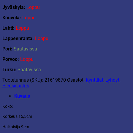
Jyväskyla:
Loppu
Kouvola:
Loppu
Lahti:
Loppu
Lappeenranta:
Loppu
Pori:
Saatavissa
Porvoo:
Loppu
Turku:
Saatavissa
Tuotetunnus (SKU):
21619870
Osastot:
Kynttilät
,
Lyhdyt
,
Piensisustus
Kuvaus
Koko:
Korkeus 15,5cm
Halkaisija 9cm