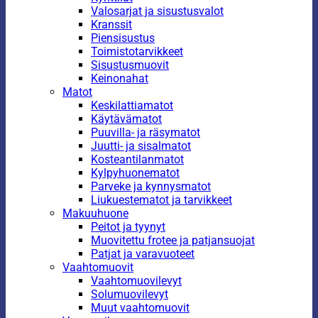
Valosarjat ja sisustusvalot
Kranssit
Piensisustus
Toimistotarvikkeet
Sisustusmuovit
Keinonahat
Matot
Keskilattiamatot
Käytävämatot
Puuvilla- ja räsymatot
Juutti- ja sisalmatot
Kosteantilanmatot
Kylpyhuonematot
Parveke ja kynnysmatot
Liukuestematot ja tarvikkeet
Makuuhuone
Peitot ja tyynyt
Muovitettu frotee ja patjansuojat
Patjat ja varavuoteet
Vaahtomuovit
Vaahtomuovilevyt
Solumuovilevyt
Muut vaahtomuovit