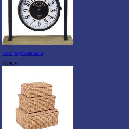
Kello pöytätelineellä
27,90
€