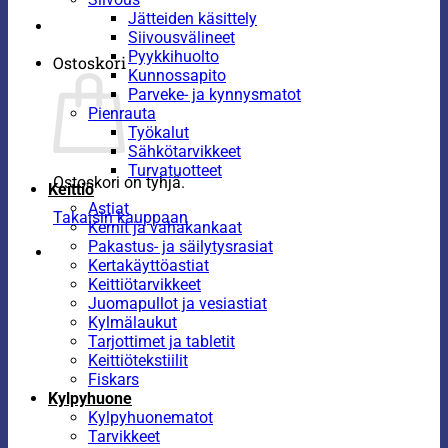
Jätteiden käsittely
Siivousvälineet
Pyykkihuolto
Ostoskori
Kunnossapito
Parveke- ja kynnysmatot
Pienrauta
Työkalut
Sähkötarvikkeet
Turvatuotteet
Ostoskori on tyhjä.
Keittiö
Astiat
Takaisin kauppaan
Kernit ja vahakankaat
Pakastus- ja säilytysrasiat
Kertakäyttöastiat
Keittiötarvikkeet
Juomapullot ja vesiastiat
Kylmälaukut
Tarjottimet ja tabletit
Keittiötekstiilit
Fiskars
Kylpyhuone
Kylpyhuonematot
Tarvikkeet