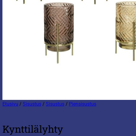
Etusivu
/
Sisustus
/
Sisustus
/
Piensisustus
Kynttilälyhty