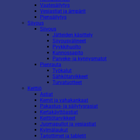
Vaatesäilytys
Vesiastiat ja ämpärit
Piensäilytys
Siivous
Siivous
Jätteiden käsittely
Siivousvälineet
Pyykkihuolto
Kunnossapito
Parveke- ja kynnysmatot
Pienrauta
Työkalut
Sähkötarvikkeet
Turvatuotteet
Keittiö
Astiat
Kernit ja vahakankaat
Pakastus- ja säilytysrasiat
Kertakäyttöastiat
Keittiötarvikkeet
Juomapullot ja vesiastiat
Kylmälaukut
Tarjottimet ja tabletit