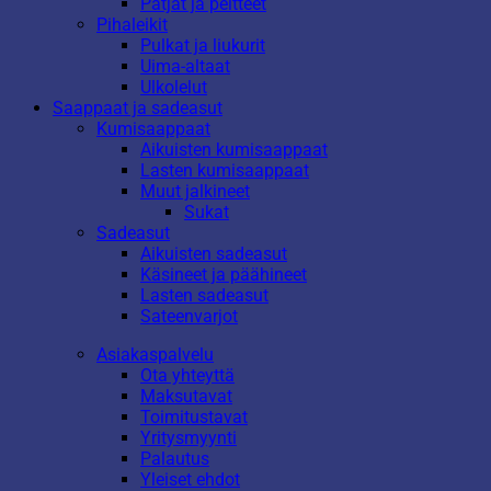
Patjat ja peitteet
Pihaleikit
Pulkat ja liukurit
Uima-altaat
Ulkolelut
Saappaat ja sadeasut
Kumisaappaat
Aikuisten kumisaappaat
Lasten kumisaappaat
Muut jalkineet
Sukat
Sadeasut
Aikuisten sadeasut
Käsineet ja päähineet
Lasten sadeasut
Sateenvarjot
Asiakaspalvelu
Ota yhteyttä
Maksutavat
Toimitustavat
Yritysmyynti
Palautus
Yleiset ehdot