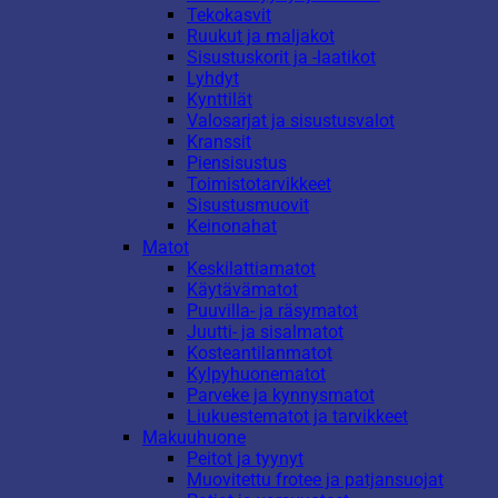
Tekokasvit
Ruukut ja maljakot
Sisustuskorit ja -laatikot
Lyhdyt
Kynttilät
Valosarjat ja sisustusvalot
Kranssit
Piensisustus
Toimistotarvikkeet
Sisustusmuovit
Keinonahat
Matot
Keskilattiamatot
Käytävämatot
Puuvilla- ja räsymatot
Juutti- ja sisalmatot
Kosteantilanmatot
Kylpyhuonematot
Parveke ja kynnysmatot
Liukuestematot ja tarvikkeet
Makuuhuone
Peitot ja tyynyt
Muovitettu frotee ja patjansuojat