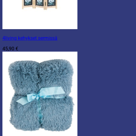
4living kehykset sermissä
45,90
€