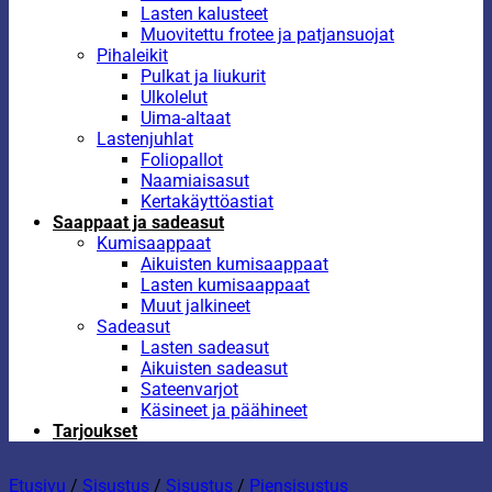
Lasten kalusteet
Muovitettu frotee ja patjansuojat
Pihaleikit
Pulkat ja liukurit
Ulkolelut
Uima-altaat
Lastenjuhlat
Foliopallot
Naamiaisasut
Kertakäyttöastiat
Saappaat ja sadeasut
Kumisaappaat
Aikuisten kumisaappaat
Lasten kumisaappaat
Muut jalkineet
Sadeasut
Lasten sadeasut
Aikuisten sadeasut
Sateenvarjot
Käsineet ja päähineet
Tarjoukset
Etusivu
/
Sisustus
/
Sisustus
/
Piensisustus