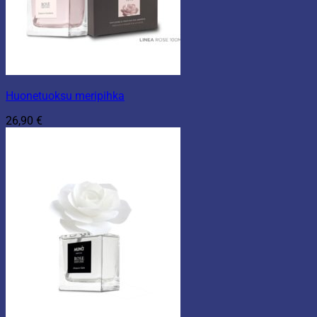
Huonetuoksu meripihka
26,90
€