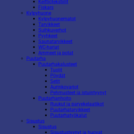
Keittiötekstiilit
Fiskars
Kylpyhuone
Kylpyhuonematot
Tarvikkeet
Suihkuverhot
Pyyhkeet
Saunatarvikkeet
WC-harjat
Ammeet ja potat
Puutarha
Puutarhakalusteet
Tuolit
Pöydät
Setit
Aurinkovarjot
Pehmusteet ja istuintyynyt
Puutarhanhoito
Ruukut ja parvekelaatikot
Puutarhatarvikkeet
Puutarhatyökalut
Sisustus
Sisustus
Sisustustyynyt ja huovat