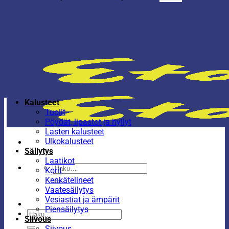
Kalusteet
Tuolit
Pöydät, lipastot ja hyllyt
Lasten kalusteet
Ulkokalusteet
Säilytys
Laatikot
Etsi:
Korit
Kenkätelineet
Vaatesäilytys
Vesiastiat ja ämpärit
Piensäilytys
Etsi:
Siivous
Siivous