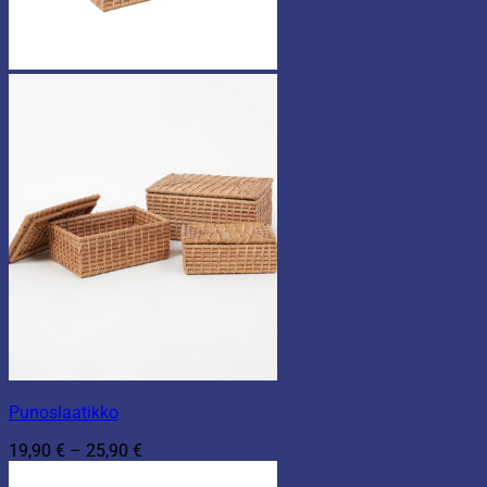
Punoslaatikko
Hintaluokka:
19,90
€
–
25,90
€
19,90 €