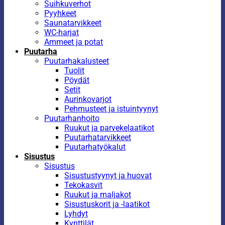
Suihkuverhot
Pyyhkeet
Saunatarvikkeet
WC-harjat
Ammeet ja potat
Puutarha
Puutarhakalusteet
Tuolit
Pöydät
Setit
Aurinkovarjot
Pehmusteet ja istuintyynyt
Puutarhanhoito
Ruukut ja parvekelaatikot
Puutarhatarvikkeet
Puutarhatyökalut
Sisustus
Sisustus
Sisustustyynyt ja huovat
Tekokasvit
Ruukut ja maljakot
Sisustuskorit ja -laatikot
Lyhdyt
Kynttilät