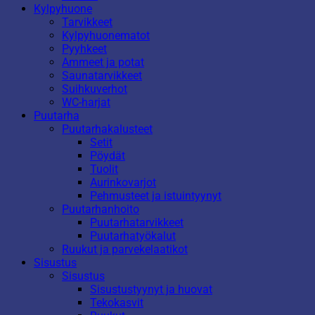
Kylpyhuone
Tarvikkeet
Kylpyhuonematot
Pyyhkeet
Ammeet ja potat
Saunatarvikkeet
Suihkuverhot
WC-harjat
Puutarha
Puutarhakalusteet
Setit
Pöydät
Tuolit
Aurinkovarjot
Pehmusteet ja istuintyynyt
Puutarhanhoito
Puutarhatarvikkeet
Puutarhatyökalut
Ruukut ja parvekelaatikot
Sisustus
Sisustus
Sisustustyynyt ja huovat
Tekokasvit