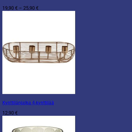
Hintaluokka:
19,90
€
–
25,90
€
19,90 €
-
25,90 €
Kynttilänjalka 4-kynttilää
12,90
€