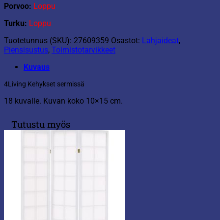
Porvoo:
Loppu
Turku:
Loppu
Tuotetunnus (SKU):
27609359
Osastot:
Lahjaideat
,
Piensisustus
,
Toimistotarvikkeet
Kuvaus
4Living Kehykset sermissä
18 kuvalle. Kuvan koko 10×15 cm.
Tutustu myös