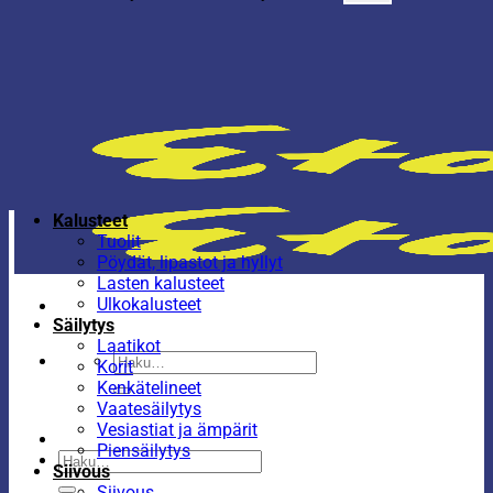
Kalusteet
Tuolit
Pöydät, lipastot ja hyllyt
Lasten kalusteet
Ulkokalusteet
Säilytys
Laatikot
Etsi:
Korit
Kenkätelineet
Vaatesäilytys
Vesiastiat ja ämpärit
Piensäilytys
Etsi:
Siivous
Siivous