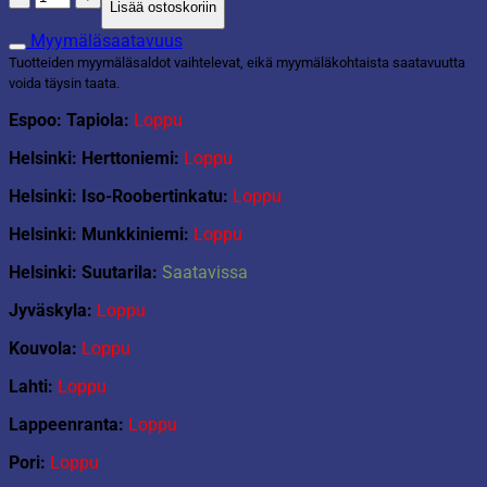
Lisää ostoskoriin
kehykset
sermissä
Myymäläsaatavuus
määrä
Tuotteiden myymäläsaldot vaihtelevat, eikä myymäläkohtaista saatavuutta
voida täysin taata.
Espoo: Tapiola:
Loppu
Helsinki: Herttoniemi:
Loppu
Helsinki: Iso-Roobertinkatu:
Loppu
Helsinki: Munkkiniemi:
Loppu
Helsinki: Suutarila:
Saatavissa
Jyväskyla:
Loppu
Kouvola:
Loppu
Lahti:
Loppu
Lappeenranta:
Loppu
Pori:
Loppu