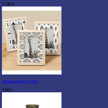
11,90
€
Valokuvakehys 24cm
7,90
€