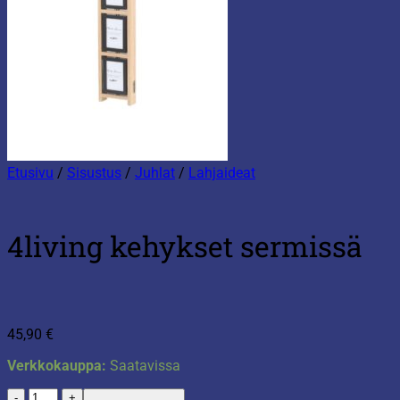
Etusivu
/
Sisustus
/
Juhlat
/
Lahjaideat
4living kehykset sermissä
45,90
€
Verkkokauppa:
Saatavissa
4living