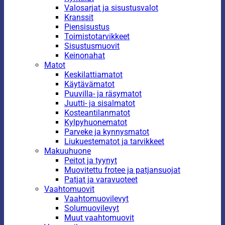
Valosarjat ja sisustusvalot
Kranssit
Piensisustus
Toimistotarvikkeet
Sisustusmuovit
Keinonahat
Matot
Keskilattiamatot
Käytävämatot
Puuvilla- ja räsymatot
Juutti- ja sisalmatot
Kosteantilanmatot
Kylpyhuonematot
Parveke ja kynnysmatot
Liukuestematot ja tarvikkeet
Makuuhuone
Peitot ja tyynyt
Muovitettu frotee ja patjansuojat
Patjat ja varavuoteet
Vaahtomuovit
Vaahtomuovilevyt
Solumuovilevyt
Muut vaahtomuovit