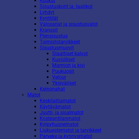
Ruukut
Sisustuskorit ja -laatikot
Lyhdyt
Kynttilät
Valosarjat ja sisustusvalot
Kranssit
Piensisustus
Toimistotarvikkeet
Sisustusmuovit
Staattiset kalvot
Kuviolliset
Marmori ja kivi
Puukuosit
Velour
Yksiväriset
Keinonahat
Matot
Keskilattiamatot
Käytävämatot
Juutti- ja sisalmatot
Kosteantilanmatot
Kylpyhuonematot
Liukuestematot ja tarvikkeet
Parveke ja kynnysmatot