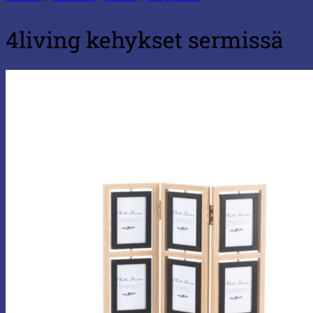
4living kehykset sermissä