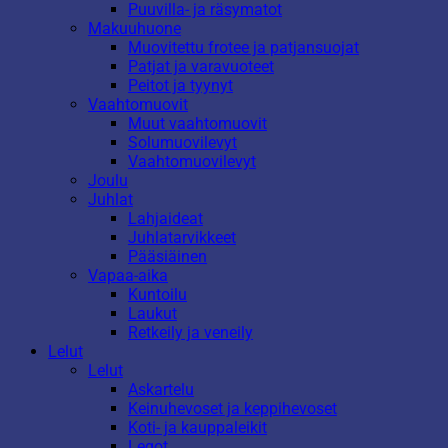
Puuvilla- ja räsymatot
Makuuhuone
Muovitettu frotee ja patjansuojat
Patjat ja varavuoteet
Peitot ja tyynyt
Vaahtomuovit
Muut vaahtomuovit
Solumuovilevyt
Vaahtomuovilevyt
Joulu
Juhlat
Lahjaideat
Juhlatarvikkeet
Pääsiäinen
Vapaa-aika
Kuntoilu
Laukut
Retkeily ja veneily
Lelut
Lelut
Askartelu
Keinuhevoset ja keppihevoset
Koti- ja kauppaleikit
Legot