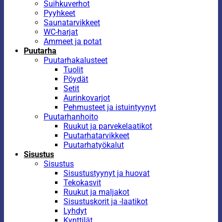
Suihkuverhot
Pyyhkeet
Saunatarvikkeet
WC-harjat
Ammeet ja potat
Puutarha
Puutarhakalusteet
Tuolit
Pöydät
Setit
Aurinkovarjot
Pehmusteet ja istuintyynyt
Puutarhanhoito
Ruukut ja parvekelaatikot
Puutarhatarvikkeet
Puutarhatyökalut
Sisustus
Sisustus
Sisustustyynyt ja huovat
Tekokasvit
Ruukut ja maljakot
Sisustuskorit ja -laatikot
Lyhdyt
Kynttilät