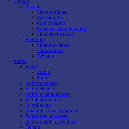
Siivous
Siivous
Siivousvälineet
Pyykkihuolto
Kunnossapito
Parveke- ja kynnysmatot
Jätteiden käsittely
Pienrauta
Sähkötarvikkeet
Turvatuotteet
Työkalut
Keittiö
Astiat
Arabia
Iittala
Keittiötarvikkeet
Keittiötekstiilit
Kernit ja vahakankaat
Kertakäyttöastiat
Kylmälaukut
Pakastus- ja säilytysrasiat
Tarjottimet ja tabletit
Juomapullot ja vesiastiat
Fiskars