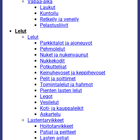
Vapaa-aika
Laukut
Kuntoilu
Retkeily ja veneily
Pelastusliivit
Lelut
Lelut
Parkkitalot ja ajoneuvot
Pehmolelut
Nuket ja nukenvaunut
Nukkekodit
Potkuttelijat
Keinuhevoset ja keppihevoset
Pelit ja soittimet
Toimintalelut ja hahmot
Pienten lasten lelut
Legot
Vesilelut
Koti- ja kauppaleikit
Askartelu
Lastentarvikkeet
Hoitotarvikkeet
Patjat ja peitteet
Lasten astiat