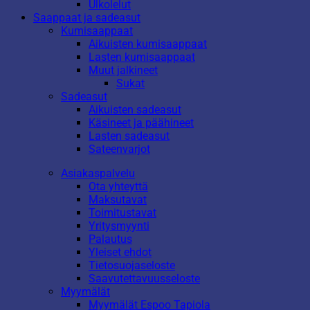
Ulkolelut
Saappaat ja sadeasut
Kumisaappaat
Aikuisten kumisaappaat
Lasten kumisaappaat
Muut jalkineet
Sukat
Sadeasut
Aikuisten sadeasut
Käsineet ja päähineet
Lasten sadeasut
Sateenvarjot
Asiakaspalvelu
Ota yhteyttä
Maksutavat
Toimitustavat
Yritysmyynti
Palautus
Yleiset ehdot
Tietosuojaseloste
Saavutettavuusseloste
Myymälät
Myymälät Espoo Tapiola