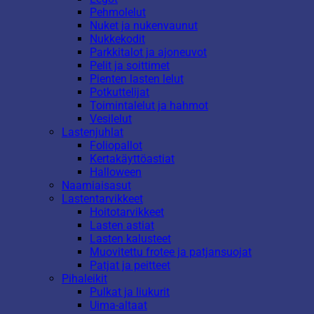
Pehmolelut
Nuket ja nukenvaunut
Nukkekodit
Parkkitalot ja ajoneuvot
Pelit ja soittimet
Pienten lasten lelut
Potkuttelijat
Toimintalelut ja hahmot
Vesilelut
Lastenjuhlat
Foliopallot
Kertakäyttöastiat
Halloween
Naamiaisasut
Lastentarvikkeet
Hoitotarvikkeet
Lasten astiat
Lasten kalusteet
Muovitettu frotee ja patjansuojat
Patjat ja peitteet
Pihaleikit
Pulkat ja liukurit
Uima-altaat