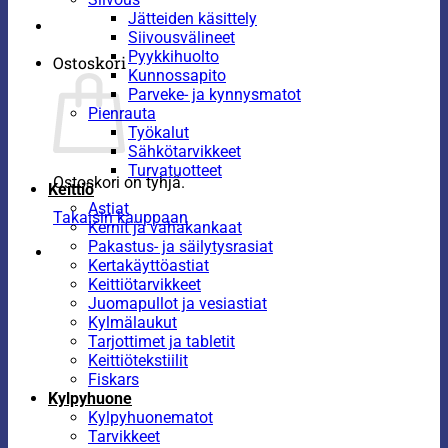
Jätteiden käsittely
Siivousvälineet
Pyykkihuolto
Ostoskori
Kunnossapito
Parveke- ja kynnysmatot
Pienrauta
Työkalut
Sähkötarvikkeet
Turvatuotteet
Ostoskori on tyhjä.
Keittiö
Astiat
Takaisin kauppaan
Kernit ja vahakankaat
Pakastus- ja säilytysrasiat
Kertakäyttöastiat
Keittiötarvikkeet
Juomapullot ja vesiastiat
Kylmälaukut
Tarjottimet ja tabletit
Keittiötekstiilit
Fiskars
Kylpyhuone
Kylpyhuonematot
Tarvikkeet