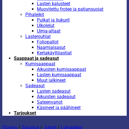
Lasten kalusteet
Muovitettu frotee ja patjansuojat
Pihaleikit
Pulkat ja liukurit
Ulkolelut
Uima-altaat
Lastenjuhlat
Foliopallot
Naamiaisasut
Kertakäyttöastiat
Saappaat ja sadeasut
Kumisaappaat
Aikuisten kumisaappaat
Lasten kumisaappaat
Muut jalkineet
Sadeasut
Lasten sadeasut
Aikuisten sadeasut
Sateenvarjot
Käsineet ja päähineet
Tarjoukset
Etusivu
/
Sisustus
/
Juhlat
/
Lahjaideat