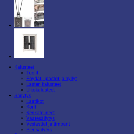
Kalusteet
Tuolit
Pöydät, lipastot ja hyllyt
Lasten kalusteet
Ulkokalusteet
Säilytys
Laatikot
Korit
Kenkätelineet
Vaatesäilytys
Vesiastiat ja ämpärit
Piensäilytys