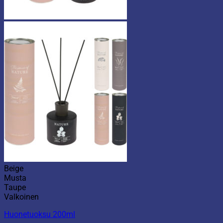
Beige
Musta
Taupe
Valkoinen
Huonetuoksu 200ml