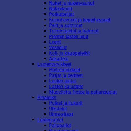
Nuket ja nukenvaunut
Nukkekodit
Potkuttelijat
Keinuhevoset ja keppihevoset
Pelit ja soittimet
Toimintalelut ja hahmot
Pienten lasten lelut
Legot
Vesilelut
Koti- ja kauppaleikit
Askartelu
Lastentarvikkeet
Hoitotarvikkeet
Patjat ja peitteet
Lasten astiat
Lasten kalusteet
Muovitettu frotee ja patjansuojat
Pihaleikit
Pulkat ja liukurit
Ulkolelut
Uima-altaat
Lastenjuhlat
Foliopallot
Naamiaisasut