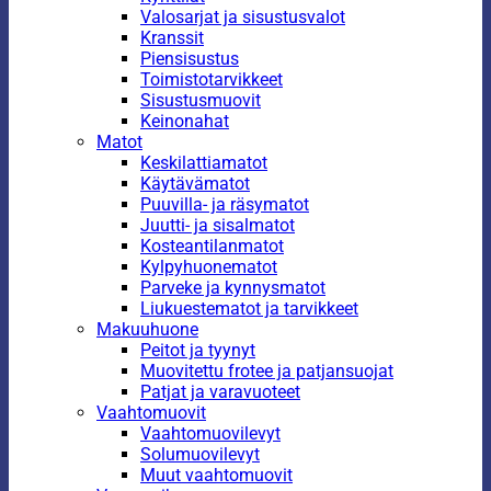
Valosarjat ja sisustusvalot
Kranssit
Piensisustus
Toimistotarvikkeet
Sisustusmuovit
Keinonahat
Matot
Keskilattiamatot
Käytävämatot
Puuvilla- ja räsymatot
Juutti- ja sisalmatot
Kosteantilanmatot
Kylpyhuonematot
Parveke ja kynnysmatot
Liukuestematot ja tarvikkeet
Makuuhuone
Peitot ja tyynyt
Muovitettu frotee ja patjansuojat
Patjat ja varavuoteet
Vaahtomuovit
Vaahtomuovilevyt
Solumuovilevyt
Muut vaahtomuovit