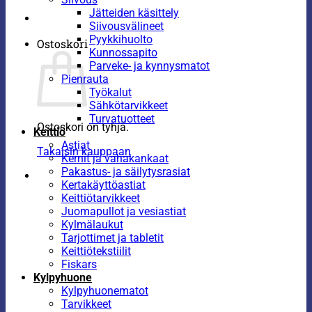
Jätteiden käsittely
Siivousvälineet
Pyykkihuolto
Ostoskori
Kunnossapito
Parveke- ja kynnysmatot
Pienrauta
Työkalut
Sähkötarvikkeet
Turvatuotteet
Ostoskori on tyhjä.
Keittiö
Astiat
Takaisin kauppaan
Kernit ja vahakankaat
Pakastus- ja säilytysrasiat
Kertakäyttöastiat
Keittiötarvikkeet
Juomapullot ja vesiastiat
Kylmälaukut
Tarjottimet ja tabletit
Keittiötekstiilit
Fiskars
Kylpyhuone
Kylpyhuonematot
Tarvikkeet