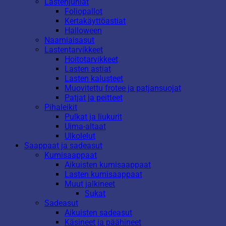
Lastenjuhlat
Foliopallot
Kertakäyttöastiat
Halloween
Naamiaisasut
Lastentarvikkeet
Hoitotarvikkeet
Lasten astiat
Lasten kalusteet
Muovitettu frotee ja patjansuojat
Patjat ja peitteet
Pihaleikit
Pulkat ja liukurit
Uima-altaat
Ulkolelut
Saappaat ja sadeasut
Kumisaappaat
Aikuisten kumisaappaat
Lasten kumisaappaat
Muut jalkineet
Sukat
Sadeasut
Aikuisten sadeasut
Käsineet ja päähineet