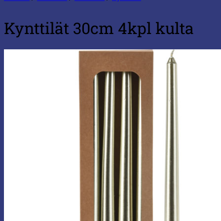
Kynttilät 30cm 4kpl kulta