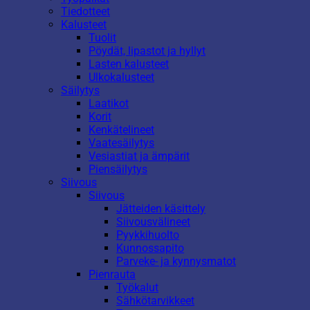
Tiedotteet
Kalusteet
Tuolit
Pöydät, lipastot ja hyllyt
Lasten kalusteet
Ulkokalusteet
Säilytys
Laatikot
Korit
Kenkätelineet
Vaatesäilytys
Vesiastiat ja ämpärit
Piensäilytys
Siivous
Siivous
Jätteiden käsittely
Siivousvälineet
Pyykkihuolto
Kunnossapito
Parveke- ja kynnysmatot
Pienrauta
Työkalut
Sähkötarvikkeet