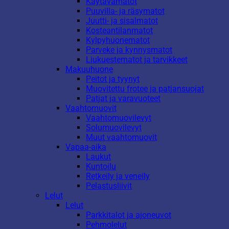
Käytävämatot
Puuvilla- ja räsymatot
Juutti- ja sisalmatot
Kosteantilanmatot
Kylpyhuonematot
Parveke ja kynnysmatot
Liukuestematot ja tarvikkeet
Makuuhuone
Peitot ja tyynyt
Muovitettu frotee ja patjansuojat
Patjat ja varavuoteet
Vaahtomuovit
Vaahtomuovilevyt
Solumuovilevyt
Muut vaahtomuovit
Vapaa-aika
Laukut
Kuntoilu
Retkeily ja veneily
Pelastusliivit
Lelut
Lelut
Parkkitalot ja ajoneuvot
Pehmolelut