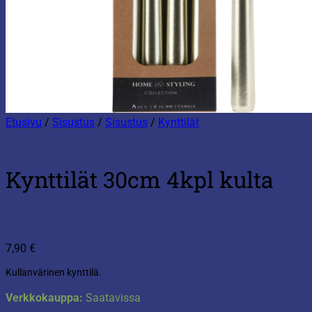
Etusivu
/
Sisustus
/
Sisustus
/
Kynttilät
Kynttilät 30cm 4kpl kulta
7,90
€
Kullanvärinen kynttilä.
Verkkokauppa:
Saatavissa