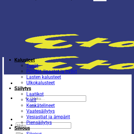
Kalusteet
Tuolit
Pöydät, lipastot ja hyllyt
Lasten kalusteet
Ulkokalusteet
Säilytys
Laatikot
Etsi:
Korit
Kenkätelineet
Vaatesäilytys
Vesiastiat ja ämpärit
Piensäilytys
Etsi:
Siivous
Siivous