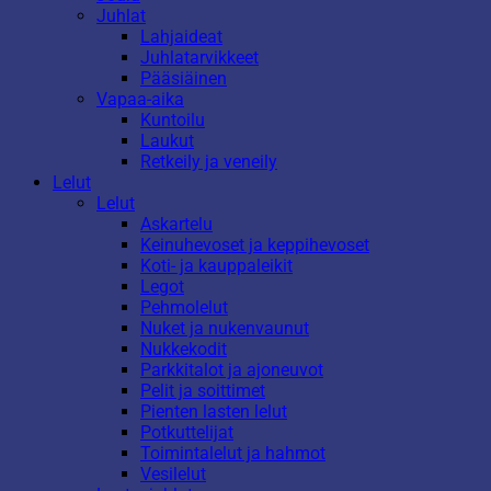
Juhlat
Lahjaideat
Juhlatarvikkeet
Pääsiäinen
Vapaa-aika
Kuntoilu
Laukut
Retkeily ja veneily
Lelut
Lelut
Askartelu
Keinuhevoset ja keppihevoset
Koti- ja kauppaleikit
Legot
Pehmolelut
Nuket ja nukenvaunut
Nukkekodit
Parkkitalot ja ajoneuvot
Pelit ja soittimet
Pienten lasten lelut
Potkuttelijat
Toimintalelut ja hahmot
Vesilelut