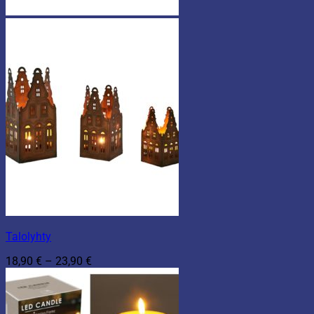
Talolyhty
Hintaluokka:
18,90
€
–
23,90
€
18,90 €
-
23,90 €