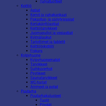
Turvatuotteet
Keittiö
Astiat
Kernit ja vahakankaat
Pakastus- ja säilytysrasiat
Kertakäyttöastiat
Keittiötarvikkeet
Juomapullot ja vesiastiat
Kylmälaukut
Tarjottimet ja tabletit
Keittiötekstiilit
Fiskars
Kylpyhuone
Kylpyhuonematot
Tarvikkeet
Suihkuverhot
Pyyhkeet
Saunatarvikkeet
WC-harjat
Ammeet ja potat
Puutarha
Puutarhakalusteet
Tuolit
Pöydät