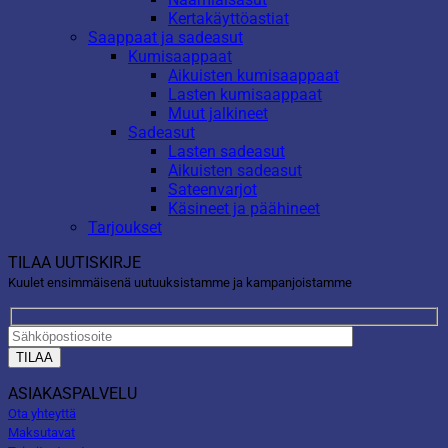
Kertakäyttöastiat
Saappaat ja sadeasut
Kumisaappaat
Aikuisten kumisaappaat
Lasten kumisaappaat
Muut jalkineet
Sadeasut
Lasten sadeasut
Aikuisten sadeasut
Sateenvarjot
Käsineet ja päähineet
Tarjoukset
TILAA UUTISKIRJE
Kuulet ensimmäisenä uutuuksistamme ja kampanjoistamme
ASIAKASPALVELU
Ota yhteyttä
Maksutavat