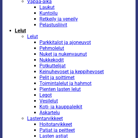
Vapaa-aika
Laukut
Kuntoilu
Retkeily ja veneily
Pelastusliivit
Lelut
Lelut
Parkkitalot ja ajoneuvot
Pehmolelut
Nuket ja nukenvaunut
Nukkekodit
Potkuttelijat
Keinuhevoset ja keppihevoset
Pelit ja soittimet
Toimintalelut ja hahmot
Pienten lasten lelut
Legot
Vesilelut
Koti- ja kauppaleikit
Askartelu
Lastentarvikkeet
Hoitotarvikkeet
Patjat ja peitteet
Lasten astiat