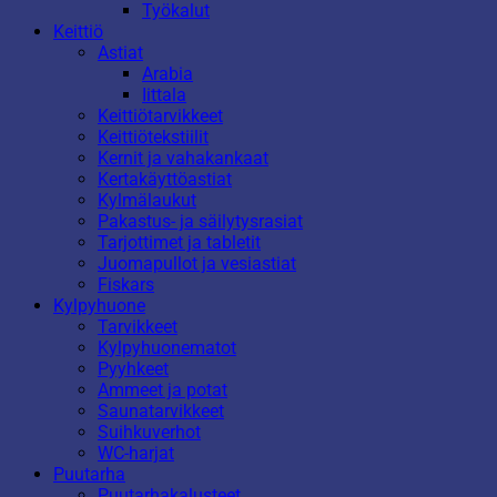
Työkalut
Keittiö
Astiat
Arabia
Iittala
Keittiötarvikkeet
Keittiötekstiilit
Kernit ja vahakankaat
Kertakäyttöastiat
Kylmälaukut
Pakastus- ja säilytysrasiat
Tarjottimet ja tabletit
Juomapullot ja vesiastiat
Fiskars
Kylpyhuone
Tarvikkeet
Kylpyhuonematot
Pyyhkeet
Ammeet ja potat
Saunatarvikkeet
Suihkuverhot
WC-harjat
Puutarha
Puutarhakalusteet