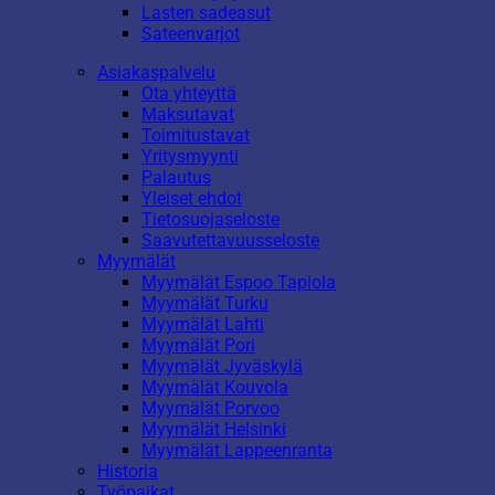
Lasten sadeasut
Sateenvarjot
Asiakaspalvelu
Ota yhteyttä
Maksutavat
Toimitustavat
Yritysmyynti
Palautus
Yleiset ehdot
Tietosuojaseloste
Saavutettavuusseloste
Myymälät
Myymälät Espoo Tapiola
Myymälät Turku
Myymälät Lahti
Myymälät Pori
Myymälät Jyväskylä
Myymälät Kouvola
Myymälät Porvoo
Myymälät Helsinki
Myymälät Lappeenranta
Historia
Työpaikat