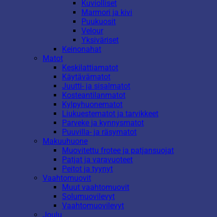
Kuviolliset
Marmori ja kivi
Puukuosit
Velour
Yksiväriset
Keinonahat
Matot
Keskilattiamatot
Käytävämatot
Juutti- ja sisalmatot
Kosteantilanmatot
Kylpyhuonematot
Liukuestematot ja tarvikkeet
Parveke ja kynnysmatot
Puuvilla- ja räsymatot
Makuuhuone
Muovitettu frotee ja patjansuojat
Patjat ja varavuoteet
Peitot ja tyynyt
Vaahtomuovit
Muut vaahtomuovit
Solumuovilevyt
Vaahtomuovilevyt
Joulu