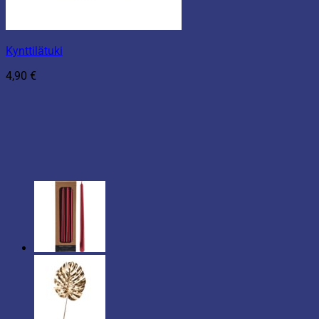
Kynttilätuki
4,90
€