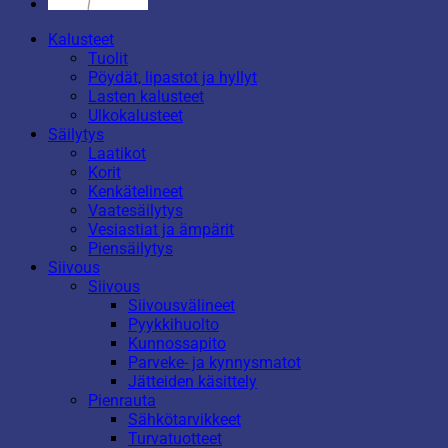
Kalusteet
Tuolit
Pöydät, lipastot ja hyllyt
Lasten kalusteet
Ulkokalusteet
Säilytys
Laatikot
Korit
Kenkätelineet
Vaatesäilytys
Vesiastiat ja ämpärit
Piensäilytys
Siivous
Siivous
Siivousvälineet
Pyykkihuolto
Kunnossapito
Parveke- ja kynnysmatot
Jätteiden käsittely
Pienrauta
Sähkötarvikkeet
Turvatuotteet