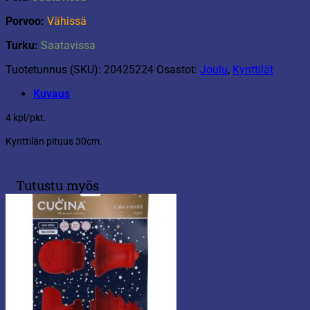
Porvoo:
Vähissä
Turku:
Saatavissa
Tuotetunnus (SKU):
20425224
Osastot:
Joulu
,
Kynttilät
Kuvaus
4 kpl/pkt.
Kynttilän pituus 30cm.
Tutustu myös