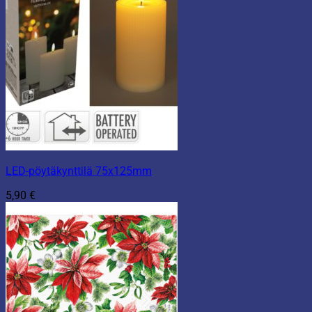
LED-pöytäkynttilä 75x125mm
5,90
€