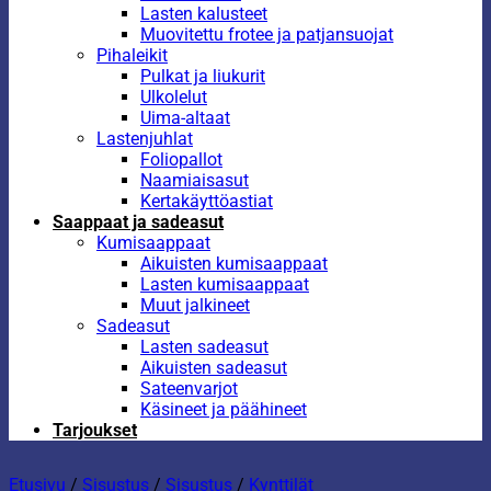
Lasten kalusteet
Muovitettu frotee ja patjansuojat
Pihaleikit
Pulkat ja liukurit
Ulkolelut
Uima-altaat
Lastenjuhlat
Foliopallot
Naamiaisasut
Kertakäyttöastiat
Saappaat ja sadeasut
Kumisaappaat
Aikuisten kumisaappaat
Lasten kumisaappaat
Muut jalkineet
Sadeasut
Lasten sadeasut
Aikuisten sadeasut
Sateenvarjot
Käsineet ja päähineet
Tarjoukset
Etusivu
/
Sisustus
/
Sisustus
/
Kynttilät