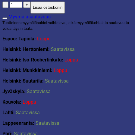
Kynttilät
Lisää ostoskoriin
30cm
4kpl
Myymäläsaatavuus
kulta
Tuotteiden myymäläsaldot vaihtelevat, eikä myymäläkohtaista saatavuutta
määrä
voida täysin taata.
Espoo: Tapiola:
Loppu
Helsinki: Herttoniemi:
Saatavissa
Helsinki: Iso-Roobertinkatu:
Loppu
Helsinki: Munkkiniemi:
Loppu
Helsinki: Suutarila:
Saatavissa
Jyväskyla:
Saatavissa
Kouvola:
Loppu
Lahti:
Saatavissa
Lappeenranta:
Saatavissa
Pori:
Saatavissa