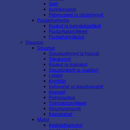
Setit
Aurinkovarjot
Pehmusteet ja istuintyynyt
Puutarhanhoito
Ruukut ja parvekelaatikot
Puutarhatarvikkeet
Puutarhatyökalut
Sisustus
Sisustus
Sisustustyynyt ja huovat
Tekokasvit
Ruukut ja maljakot
Sisustuskorit ja -laatikot
Lyhdyt
Kynttilät
Valosarjat ja sisustusvalot
Kranssit
Piensisustus
Toimistotarvikkeet
Sisustusmuovit
Keinonahat
Matot
Keskilattiamatot