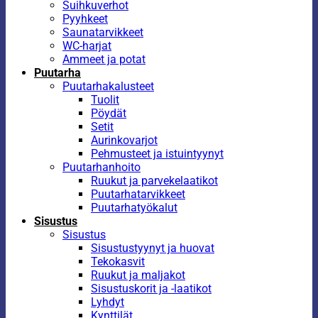
Suihkuverhot
Pyyhkeet
Saunatarvikkeet
WC-harjat
Ammeet ja potat
Puutarha
Puutarhakalusteet
Tuolit
Pöydät
Setit
Aurinkovarjot
Pehmusteet ja istuintyynyt
Puutarhanhoito
Ruukut ja parvekelaatikot
Puutarhatarvikkeet
Puutarhatyökalut
Sisustus
Sisustus
Sisustustyynyt ja huovat
Tekokasvit
Ruukut ja maljakot
Sisustuskorit ja -laatikot
Lyhdyt
Kynttilät