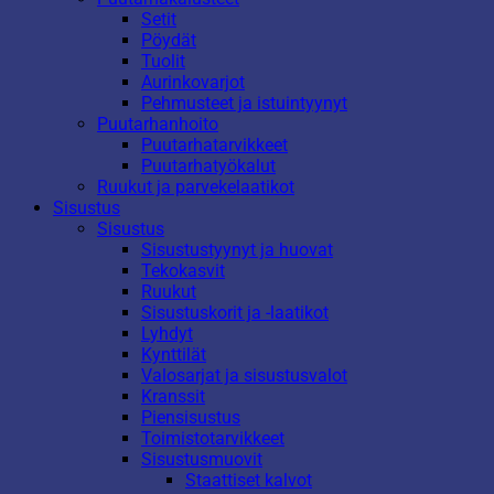
Setit
Pöydät
Tuolit
Aurinkovarjot
Pehmusteet ja istuintyynyt
Puutarhanhoito
Puutarhatarvikkeet
Puutarhatyökalut
Ruukut ja parvekelaatikot
Sisustus
Sisustus
Sisustustyynyt ja huovat
Tekokasvit
Ruukut
Sisustuskorit ja -laatikot
Lyhdyt
Kynttilät
Valosarjat ja sisustusvalot
Kranssit
Piensisustus
Toimistotarvikkeet
Sisustusmuovit
Staattiset kalvot