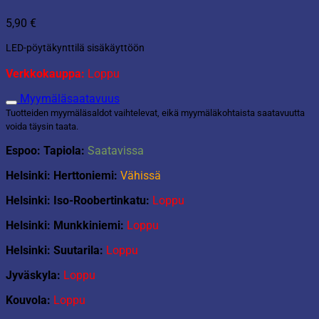
5,90
€
LED-pöytäkynttilä sisäkäyttöön
Verkkokauppa:
Loppu
Myymäläsaatavuus
Tuotteiden myymäläsaldot vaihtelevat, eikä myymäläkohtaista saatavuutta
voida täysin taata.
Espoo: Tapiola:
Saatavissa
Helsinki: Herttoniemi:
Vähissä
Helsinki: Iso-Roobertinkatu:
Loppu
Helsinki: Munkkiniemi:
Loppu
Helsinki: Suutarila:
Loppu
Jyväskyla:
Loppu
Kouvola:
Loppu