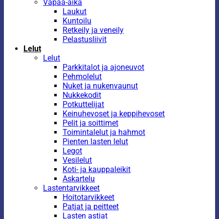
Vapaa-aika
Laukut
Kuntoilu
Retkeily ja veneily
Pelastusliivit
Lelut
Lelut
Parkkitalot ja ajoneuvot
Pehmolelut
Nuket ja nukenvaunut
Nukkekodit
Potkuttelijat
Keinuhevoset ja keppihevoset
Pelit ja soittimet
Toimintalelut ja hahmot
Pienten lasten lelut
Legot
Vesilelut
Koti- ja kauppaleikit
Askartelu
Lastentarvikkeet
Hoitotarvikkeet
Patjat ja peitteet
Lasten astiat