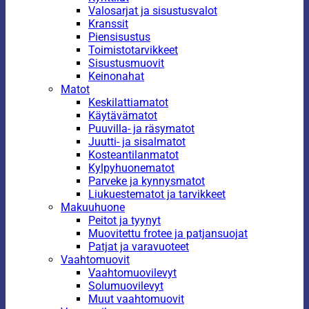
Valosarjat ja sisustusvalot
Kranssit
Piensisustus
Toimistotarvikkeet
Sisustusmuovit
Keinonahat
Matot
Keskilattiamatot
Käytävämatot
Puuvilla- ja räsymatot
Juutti- ja sisalmatot
Kosteantilanmatot
Kylpyhuonematot
Parveke ja kynnysmatot
Liukuestematot ja tarvikkeet
Makuuhuone
Peitot ja tyynyt
Muovitettu frotee ja patjansuojat
Patjat ja varavuoteet
Vaahtomuovit
Vaahtomuovilevyt
Solumuovilevyt
Muut vaahtomuovit