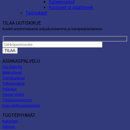
Sateenvarjot
Käsineet ja päähineet
Tarjoukset
TILAA UUTISKIRJE
Kuulet ensimmäisenä uutuuksistamme ja kampanjoistamme
ASIAKASPALVELU
Ota yhteyttä
Maksutavat
Toimitustavat
Yritysasiakas
Palautus
Yleiset ehdot
Tietosuojaseloste
Saavutettavuusseloste
TUOTERYHMÄT
Kalusteet
Säilytys