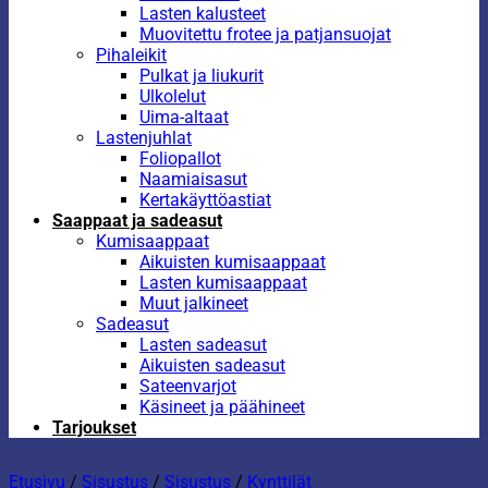
Lasten kalusteet
Muovitettu frotee ja patjansuojat
Pihaleikit
Pulkat ja liukurit
Ulkolelut
Uima-altaat
Lastenjuhlat
Foliopallot
Naamiaisasut
Kertakäyttöastiat
Saappaat ja sadeasut
Kumisaappaat
Aikuisten kumisaappaat
Lasten kumisaappaat
Muut jalkineet
Sadeasut
Lasten sadeasut
Aikuisten sadeasut
Sateenvarjot
Käsineet ja päähineet
Tarjoukset
Etusivu
/
Sisustus
/
Sisustus
/
Kynttilät