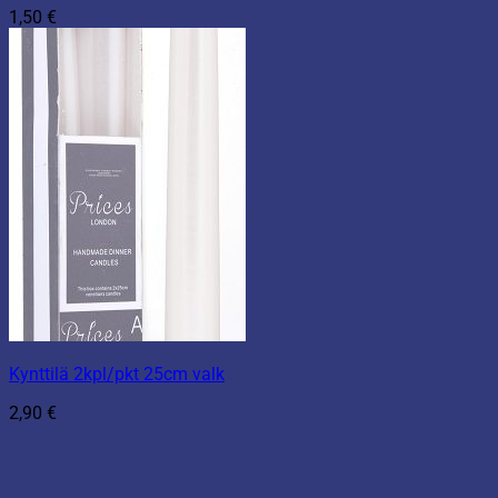
1,50
€
Kynttilä 2kpl/pkt 25cm valk
2,90
€