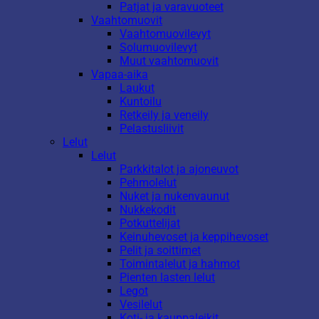
Patjat ja varavuoteet
Vaahtomuovit
Vaahtomuovilevyt
Solumuovilevyt
Muut vaahtomuovit
Vapaa-aika
Laukut
Kuntoilu
Retkeily ja veneily
Pelastusliivit
Lelut
Lelut
Parkkitalot ja ajoneuvot
Pehmolelut
Nuket ja nukenvaunut
Nukkekodit
Potkuttelijat
Keinuhevoset ja keppihevoset
Pelit ja soittimet
Toimintalelut ja hahmot
Pienten lasten lelut
Legot
Vesilelut
Koti- ja kauppaleikit