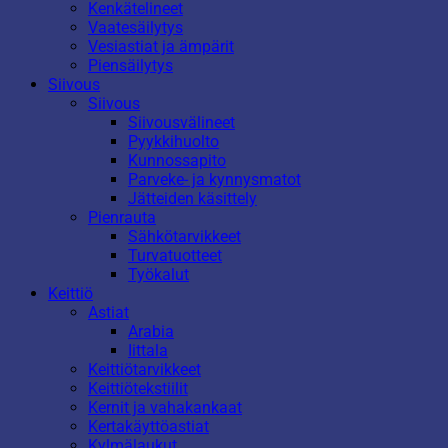
Kenkätelineet
Vaatesäilytys
Vesiastiat ja ämpärit
Piensäilytys
Siivous
Siivous
Siivousvälineet
Pyykkihuolto
Kunnossapito
Parveke- ja kynnysmatot
Jätteiden käsittely
Pienrauta
Sähkötarvikkeet
Turvatuotteet
Työkalut
Keittiö
Astiat
Arabia
Iittala
Keittiötarvikkeet
Keittiötekstiilit
Kernit ja vahakankaat
Kertakäyttöastiat
Kylmälaukut