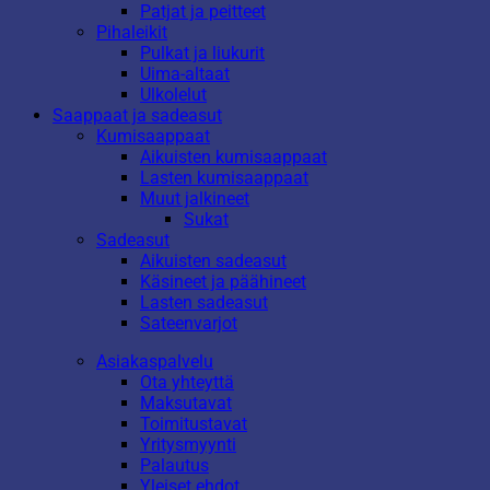
Patjat ja peitteet
Pihaleikit
Pulkat ja liukurit
Uima-altaat
Ulkolelut
Saappaat ja sadeasut
Kumisaappaat
Aikuisten kumisaappaat
Lasten kumisaappaat
Muut jalkineet
Sukat
Sadeasut
Aikuisten sadeasut
Käsineet ja päähineet
Lasten sadeasut
Sateenvarjot
Asiakaspalvelu
Ota yhteyttä
Maksutavat
Toimitustavat
Yritysmyynti
Palautus
Yleiset ehdot