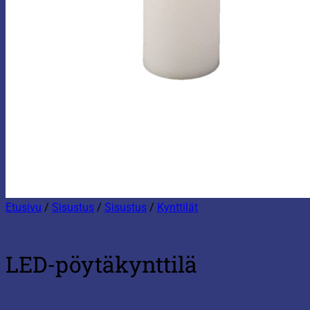
Etusivu
/
Sisustus
/
Sisustus
/
Kynttilät
LED-pöytäkynttilä