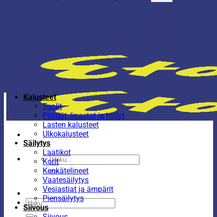
Kalusteet
Tuolit
Pöydät, lipastot ja hyllyt
Lasten kalusteet
Ulkokalusteet
Säilytys
Laatikot
Etsi:
Korit
Kenkätelineet
Vaatesäilytys
Vesiastiat ja ämpärit
Piensäilytys
Etsi:
Siivous
Siivous