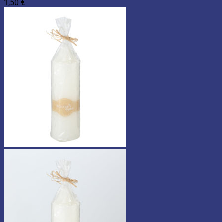
1,50
€