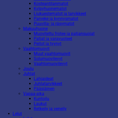
Kosteantilanmatot
Kylpyhuonematot
Liukuestematot ja tarvikkeet
Parveke ja kynnysmatot
Puuvilla- ja räsymatot
Makuuhuone
Muovitettu frotee ja patjansuojat
Patjat ja varavuoteet
Peitot ja tyynyt
Vaahtomuovit
Muut vaahtomuovit
Solumuovilevyt
Vaahtomuovilevyt
Joulu
Juhlat
Lahjaideat
Juhlatarvikkeet
Pääsiäinen
Vapaa-aika
Kuntoilu
Laukut
Retkeily ja veneily
Lelut