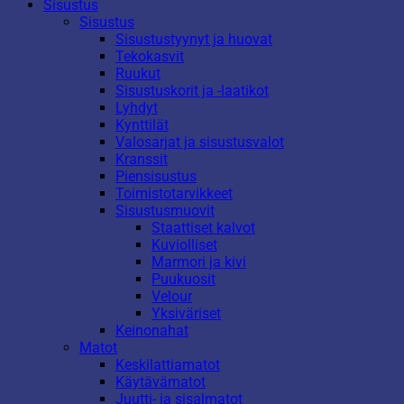
Sisustus
Sisustus
Sisustustyynyt ja huovat
Tekokasvit
Ruukut
Sisustuskorit ja -laatikot
Lyhdyt
Kynttilät
Valosarjat ja sisustusvalot
Kranssit
Piensisustus
Toimistotarvikkeet
Sisustusmuovit
Staattiset kalvot
Kuviolliset
Marmori ja kivi
Puukuosit
Velour
Yksiväriset
Keinonahat
Matot
Keskilattiamatot
Käytävämatot
Juutti- ja sisalmatot