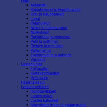
Lelut
Askartelu
Keinuhevoset ja keppihevoset
Koti- ja kauppaleikit
Legot
Pehmolelut
Nuket ja nukenvaunut
Nukkekodit
Parkkitalot ja ajoneuvot
Pelit ja soittimet
Pienten lasten lelut
Potkuttelijat
Toimintalelut ja hahmot
Vesilelut
Lastenjuhlat
Foliopallot
Kertakäyttöastiat
Halloween
Naamiaisasut
Lastentarvikkeet
Hoitotarvikkeet
Lasten astiat
Lasten kalusteet
Muovitettu frotee ja patjansuojat