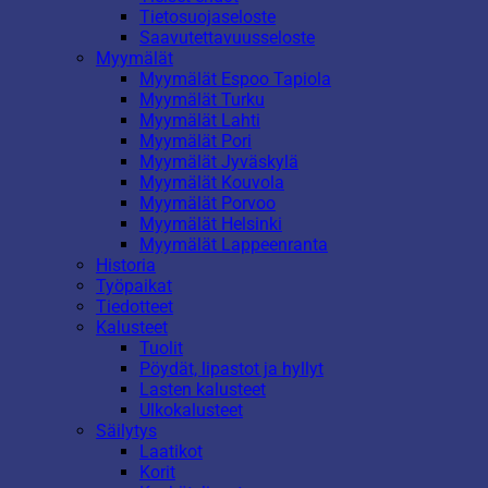
Tietosuojaseloste
Saavutettavuusseloste
Myymälät
Myymälät Espoo Tapiola
Myymälät Turku
Myymälät Lahti
Myymälät Pori
Myymälät Jyväskylä
Myymälät Kouvola
Myymälät Porvoo
Myymälät Helsinki
Myymälät Lappeenranta
Historia
Työpaikat
Tiedotteet
Kalusteet
Tuolit
Pöydät, lipastot ja hyllyt
Lasten kalusteet
Ulkokalusteet
Säilytys
Laatikot
Korit