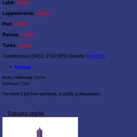
Lahti:
Loppu
Lappeenranta:
Loppu
Pori:
Loppu
Porvoo:
Loppu
Turku:
Loppu
Tuotetunnus (SKU):
21619850
Osasto:
Kynttilät
Kuvaus
Koko; Halkaisija 7,0cm
Korkeus 17cm
Tarvitsee 2 kpl AAA-paristoja, ei sisälly pakkaukseen
Tutustu myös