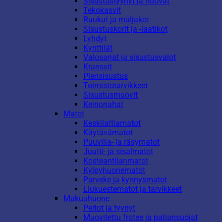
Sisustustyynyt ja huovat
Tekokasvit
Ruukut ja maljakot
Sisustuskorit ja -laatikot
Lyhdyt
Kynttilät
Valosarjat ja sisustusvalot
Kranssit
Piensisustus
Toimistotarvikkeet
Sisustusmuovit
Keinonahat
Matot
Keskilattiamatot
Käytävämatot
Puuvilla- ja räsymatot
Juutti- ja sisalmatot
Kosteantilanmatot
Kylpyhuonematot
Parveke ja kynnysmatot
Liukuestematot ja tarvikkeet
Makuuhuone
Peitot ja tyynyt
Muovitettu frotee ja patjansuojat