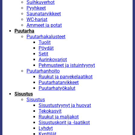
Suihkuverhot
Pyyhkeet
Saunatarvikkeet
WC-harjat
Ammeet ja potat
Puutarha
Puutarhakalusteet
Tuolit
Pöydät
Setit
Aurinkovarjot
Pehmusteet ja istuintyynyt
Puutarhanhoito
Ruukut ja parvekelaatikot
Puutarhatarvikkeet
Puutarhatyökalut
Sisustus
Sisustus
Sisustustyynyt ja huovat
Tekokasvit
Ruukut ja maljakot
Sisustuskorit ja -laatikot
Lyhdyt
Kynttilät