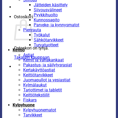
Jätteiden käsittely
Siivousvälineet
Pyykkihuolto
Ostoskori
Kunnossapito
Parveke- ja kynnysmatot
Pienrauta
Työkalut
Sähkötarvikkeet
Turvatuotteet
Ostoskori on tyhjä.
Keittiö
Astiat
Takaisin kauppaan
Kernit ja vahakankaat
Pakastus- ja säilytysrasiat
Kertakäyttöastiat
Keittiötarvikkeet
Juomapullot ja vesiastiat
Kylmälaukut
Tarjottimet ja tabletit
Keittiötekstiilit
Fiskars
Kylpyhuone
Kylpyhuonematot
Tarvikkeet