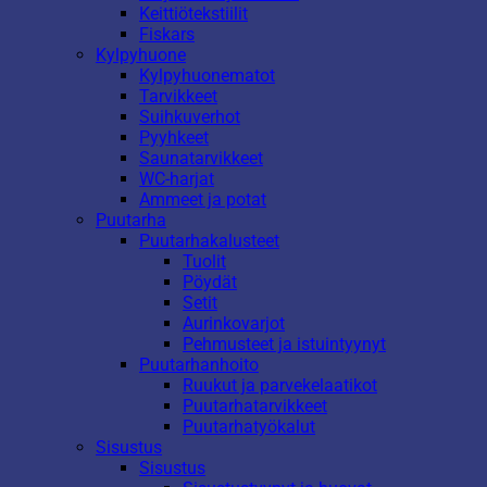
Keittiötekstiilit
Fiskars
Kylpyhuone
Kylpyhuonematot
Tarvikkeet
Suihkuverhot
Pyyhkeet
Saunatarvikkeet
WC-harjat
Ammeet ja potat
Puutarha
Puutarhakalusteet
Tuolit
Pöydät
Setit
Aurinkovarjot
Pehmusteet ja istuintyynyt
Puutarhanhoito
Ruukut ja parvekelaatikot
Puutarhatarvikkeet
Puutarhatyökalut
Sisustus
Sisustus