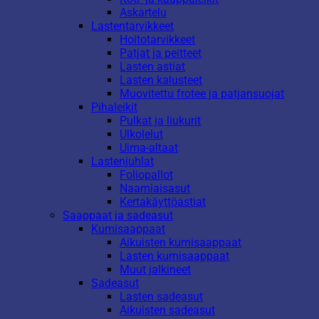
Askartelu
Lastentarvikkeet
Hoitotarvikkeet
Patjat ja peitteet
Lasten astiat
Lasten kalusteet
Muovitettu frotee ja patjansuojat
Pihaleikit
Pulkat ja liukurit
Ulkolelut
Uima-altaat
Lastenjuhlat
Foliopallot
Naamiaisasut
Kertakäyttöastiat
Saappaat ja sadeasut
Kumisaappaat
Aikuisten kumisaappaat
Lasten kumisaappaat
Muut jalkineet
Sadeasut
Lasten sadeasut
Aikuisten sadeasut