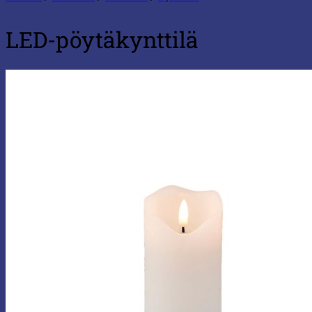
LED-pöytäkynttilä