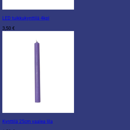
LED tuikkukynttilä 4kpl
3,50
€
Kynttilä 25cm vaalea lila