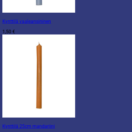
Kynttilä vaaleansininen
1,50
€
Kynttilä 25cm mandariini