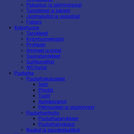
Pakastus- ja säilytysrasiat
Tarjottimet ja tabletit
Juomapullot ja vesiastiat
Fiskars
Kylpyhuone
Tarvikkeet
Kylpyhuonematot
Pyyhkeet
Ammeet ja potat
Saunatarvikkeet
Suihkuverhot
WC-harjat
Puutarha
Puutarhakalusteet
Setit
Pöydät
Tuolit
Aurinkovarjot
Pehmusteet ja istuintyynyt
Puutarhanhoito
Puutarhatarvikkeet
Puutarhatyökalut
Ruukut ja parvekelaatikot