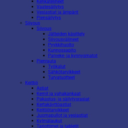
Kenkätelineet
Vaatesäilytys
Vesiastiat ja ämpärit
Piensäilytys
Siivous
Siivous
Jätteiden käsittely
Siivousvälineet
Pyykkihuolto
Kunnossapito
Parveke- ja kynnysmatot
Pienrauta
Työkalut
Sähkötarvikkeet
Turvatuotteet
Keittiö
Astiat
Kernit ja vahakankaat
Pakastus- ja säilytysrasiat
Kertakäyttöastiat
Keittiötarvikkeet
Juomapullot ja vesiastiat
Kylmälaukut
Tarjottimet ja tabletit