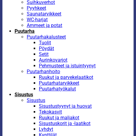
Suihkuverhot
Pyyhkeet
Saunatarvikkeet
WC-harjat
Ammeet ja potat
Puutarha
Puutarhakalusteet
Tuolit
Pöydät
Setit
Aurinkovarjot
Pehmusteet ja istuintyynyt
Puutarhanhoito
Ruukut ja parvekelaatikot
Puutarhatarvikkeet
Puutarhatyökalut
Sisustus
Sisustus
Sisustustyynyt ja huovat
Tekokasvit
Ruukut ja maljakot
Sisustuskorit ja -laatikot
Lyhdyt
Kynttilät