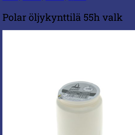
Polar öljykynttilä 55h valk