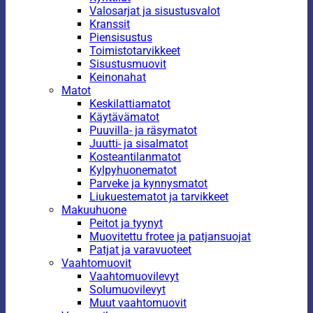
Valosarjat ja sisustusvalot
Kranssit
Piensisustus
Toimistotarvikkeet
Sisustusmuovit
Keinonahat
Matot
Keskilattiamatot
Käytävämatot
Puuvilla- ja räsymatot
Juutti- ja sisalmatot
Kosteantilanmatot
Kylpyhuonematot
Parveke ja kynnysmatot
Liukuestematot ja tarvikkeet
Makuuhuone
Peitot ja tyynyt
Muovitettu frotee ja patjansuojat
Patjat ja varavuoteet
Vaahtomuovit
Vaahtomuovilevyt
Solumuovilevyt
Muut vaahtomuovit