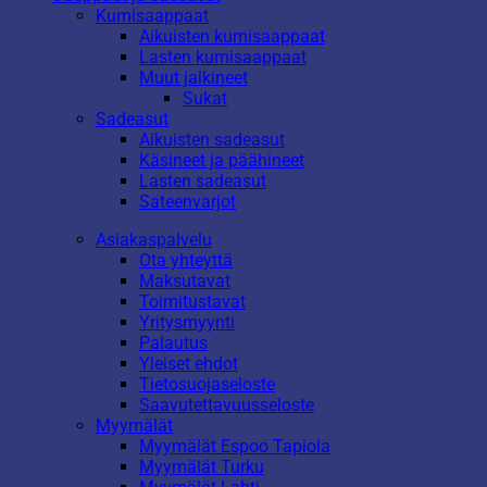
Kumisaappaat
Aikuisten kumisaappaat
Lasten kumisaappaat
Muut jalkineet
Sukat
Sadeasut
Aikuisten sadeasut
Käsineet ja päähineet
Lasten sadeasut
Sateenvarjot
Asiakaspalvelu
Ota yhteyttä
Maksutavat
Toimitustavat
Yritysmyynti
Palautus
Yleiset ehdot
Tietosuojaseloste
Saavutettavuusseloste
Myymälät
Myymälät Espoo Tapiola
Myymälät Turku