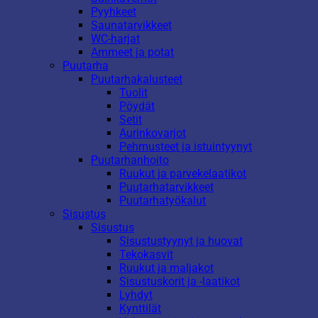
Pyyhkeet
Saunatarvikkeet
WC-harjat
Ammeet ja potat
Puutarha
Puutarhakalusteet
Tuolit
Pöydät
Setit
Aurinkovarjot
Pehmusteet ja istuintyynyt
Puutarhanhoito
Ruukut ja parvekelaatikot
Puutarhatarvikkeet
Puutarhatyökalut
Sisustus
Sisustus
Sisustustyynyt ja huovat
Tekokasvit
Ruukut ja maljakot
Sisustuskorit ja -laatikot
Lyhdyt
Kynttilät