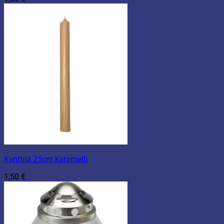
Kynttilä 25cm karamelli
1,50
€