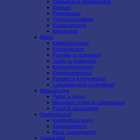
Valosarjat ja sisustusvalot
Kranssit
Piensisustus
Toimistotarvikkeet
Sisustusmuovit
Keinonahat
Matot
Keskilattiamatot
Käytävämatot
Puuvilla- ja räsymatot
Juutti- ja sisalmatot
Kosteantilanmatot
Kylpyhuonematot
Parveke ja kynnysmatot
Liukuestematot ja tarvikkeet
Makuuhuone
Peitot ja tyynyt
Muovitettu frotee ja patjansuojat
Patjat ja varavuoteet
Vaahtomuovit
Vaahtomuovilevyt
Solumuovilevyt
Muut vaahtomuovit
Vapaa-aika