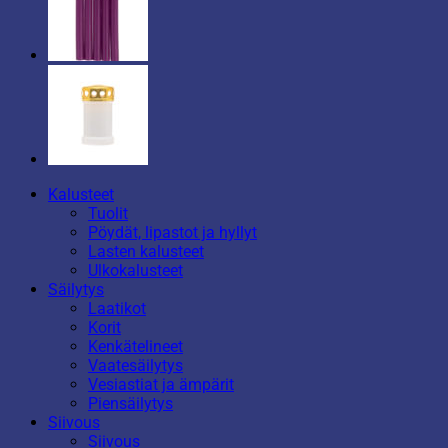
Kalusteet
Tuolit
Pöydät, lipastot ja hyllyt
Lasten kalusteet
Ulkokalusteet
Säilytys
Laatikot
Korit
Kenkätelineet
Vaatesäilytys
Vesiastiat ja ämpärit
Piensäilytys
Siivous
Siivous