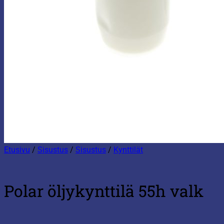
Etusivu
/
Sisustus
/
Sisustus
/
Kynttilät
Polar öljykynttilä 55h valk