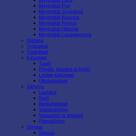
Myymälät Lahti
Myymälät Pori
Myymälät Jyväskylä
Myymälät Kouvola
Myymälät Porvoo
Myymälät Helsinki
Myymälät Lappeenranta
Historia
Työpaikat
Tiedotteet
Kalusteet
Tuolit
Pöydät, lipastot ja hyllyt
Lasten kalusteet
Ulkokalusteet
Säilytys
Laatikot
Korit
Kenkätelineet
Vaatesäilytys
Vesiastiat ja ämpärit
Piensäilytys
Siivous
Siivous