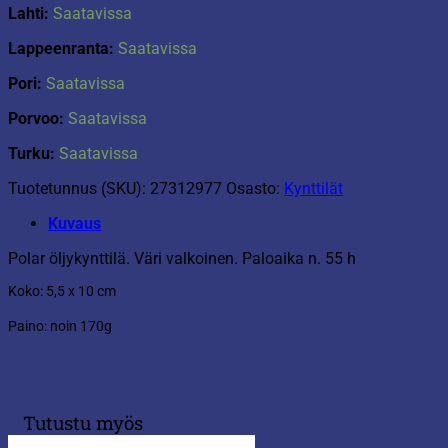
Lahti:
Saatavissa
Lappeenranta:
Saatavissa
Pori:
Saatavissa
Porvoo:
Saatavissa
Turku:
Saatavissa
Tuotetunnus (SKU):
27312977
Osasto:
Kynttilät
Kuvaus
Polar öljykynttilä. Väri valkoinen. Paloaika n. 55 h
Koko: 5,5 x 10 cm
Paino: noin 170g
Tutustu myös