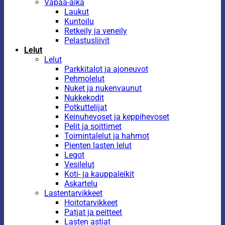
Vapaa-aika
Laukut
Kuntoilu
Retkeily ja veneily
Pelastusliivit
Lelut
Lelut
Parkkitalot ja ajoneuvot
Pehmolelut
Nuket ja nukenvaunut
Nukkekodit
Potkuttelijat
Keinuhevoset ja keppihevoset
Pelit ja soittimet
Toimintalelut ja hahmot
Pienten lasten lelut
Legot
Vesilelut
Koti- ja kauppaleikit
Askartelu
Lastentarvikkeet
Hoitotarvikkeet
Patjat ja peitteet
Lasten astiat