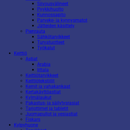
Siivousvälineet
Pyykkihuolto
Kunnossapito
Parveke- ja kynnysmatot
Jätteiden käsittely
Pienrauta
Sähkötarvikkeet
Turvatuotteet
Työkalut
Keittiö
Astiat
Arabia
Iittala
Keittiötarvikkeet
Keittiötekstiilit
Kernit ja vahakankaat
Kertakäyttöastiat
Kylmälaukut
Pakastus- ja säilytysrasiat
Tarjottimet ja tabletit
Juomapullot ja vesiastiat
Fiskars
Kylpyhuone