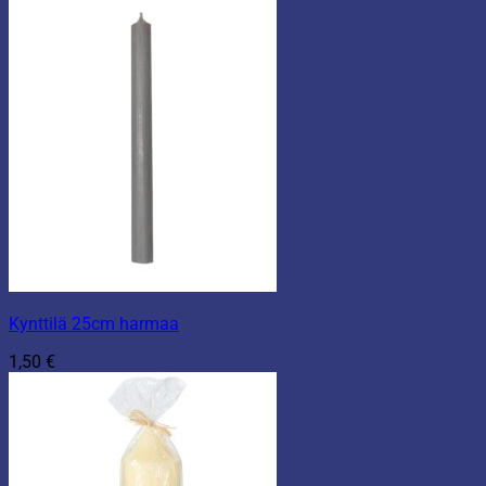
Kynttilä 25cm harmaa
1,50
€