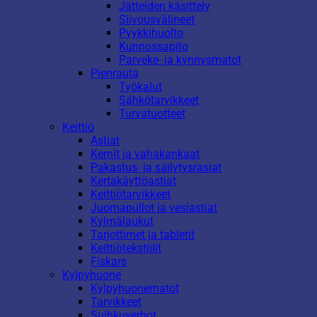
Jätteiden käsittely
Siivousvälineet
Pyykkihuolto
Kunnossapito
Parveke- ja kynnysmatot
Pienrauta
Työkalut
Sähkötarvikkeet
Turvatuotteet
Keittiö
Astiat
Kernit ja vahakankaat
Pakastus- ja säilytysrasiat
Kertakäyttöastiat
Keittiötarvikkeet
Juomapullot ja vesiastiat
Kylmälaukut
Tarjottimet ja tabletit
Keittiötekstiilit
Fiskars
Kylpyhuone
Kylpyhuonematot
Tarvikkeet
Suihkuverhot