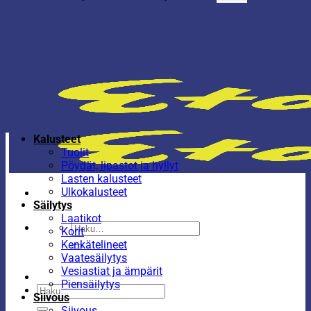
Kalusteet
Tuolit
Pöydät, lipastot ja hyllyt
Lasten kalusteet
Ulkokalusteet
Säilytys
Laatikot
Etsi:
Korit
Kenkätelineet
Vaatesäilytys
Vesiastiat ja ämpärit
Piensäilytys
Etsi:
Siivous
Siivous