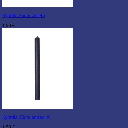
Kynttilä 25cm violetti
1,50
€
Kynttilä 25cm antrasiitti
1,50
€