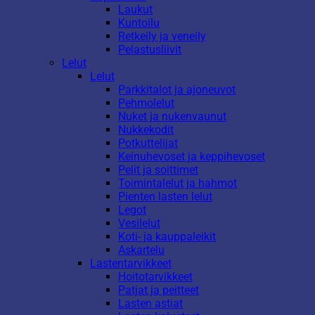
Laukut
Kuntoilu
Retkeily ja veneily
Pelastusliivit
Lelut
Lelut
Parkkitalot ja ajoneuvot
Pehmolelut
Nuket ja nukenvaunut
Nukkekodit
Potkuttelijat
Keinuhevoset ja keppihevoset
Pelit ja soittimet
Toimintalelut ja hahmot
Pienten lasten lelut
Legot
Vesilelut
Koti- ja kauppaleikit
Askartelu
Lastentarvikkeet
Hoitotarvikkeet
Patjat ja peitteet
Lasten astiat