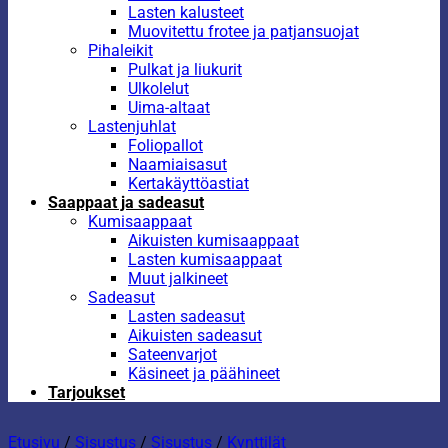
Lasten kalusteet
Muovitettu frotee ja patjansuojat
Pihaleikit
Pulkat ja liukurit
Ulkolelut
Uima-altaat
Lastenjuhlat
Foliopallot
Naamiaisasut
Kertakäyttöastiat
Saappaat ja sadeasut
Kumisaappaat
Aikuisten kumisaappaat
Lasten kumisaappaat
Muut jalkineet
Sadeasut
Lasten sadeasut
Aikuisten sadeasut
Sateenvarjot
Käsineet ja päähineet
Tarjoukset
Etusivu
/
Sisustus
/
Sisustus
/
Kynttilät