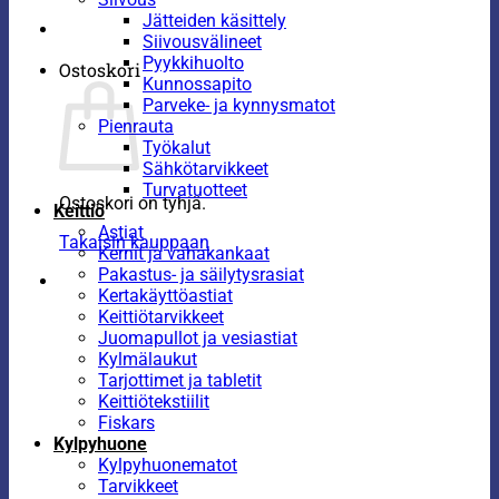
Jätteiden käsittely
Siivousvälineet
Pyykkihuolto
Ostoskori
Kunnossapito
Parveke- ja kynnysmatot
Pienrauta
Työkalut
Sähkötarvikkeet
Turvatuotteet
Ostoskori on tyhjä.
Keittiö
Astiat
Takaisin kauppaan
Kernit ja vahakankaat
Pakastus- ja säilytysrasiat
Kertakäyttöastiat
Keittiötarvikkeet
Juomapullot ja vesiastiat
Kylmälaukut
Tarjottimet ja tabletit
Keittiötekstiilit
Fiskars
Kylpyhuone
Kylpyhuonematot
Tarvikkeet