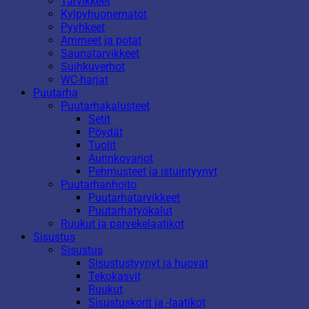
Tarvikkeet
Kylpyhuonematot
Pyyhkeet
Ammeet ja potat
Saunatarvikkeet
Suihkuverhot
WC-harjat
Puutarha
Puutarhakalusteet
Setit
Pöydät
Tuolit
Aurinkovarjot
Pehmusteet ja istuintyynyt
Puutarhanhoito
Puutarhatarvikkeet
Puutarhatyökalut
Ruukut ja parvekelaatikot
Sisustus
Sisustus
Sisustustyynyt ja huovat
Tekokasvit
Ruukut
Sisustuskorit ja -laatikot