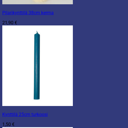
Pilarikynttilä 38cm kerma
21,90
€
Kynttilä 25cm turkoosi
1,50
€