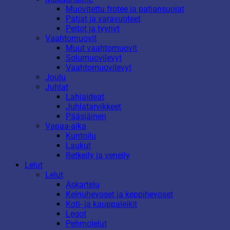
Muovitettu frotee ja patjansuojat
Patjat ja varavuoteet
Peitot ja tyynyt
Vaahtomuovit
Muut vaahtomuovit
Solumuovilevyt
Vaahtomuovilevyt
Joulu
Juhlat
Lahjaideat
Juhlatarvikkeet
Pääsiäinen
Vapaa-aika
Kuntoilu
Laukut
Retkeily ja veneily
Lelut
Lelut
Askartelu
Keinuhevoset ja keppihevoset
Koti- ja kauppaleikit
Legot
Pehmolelut