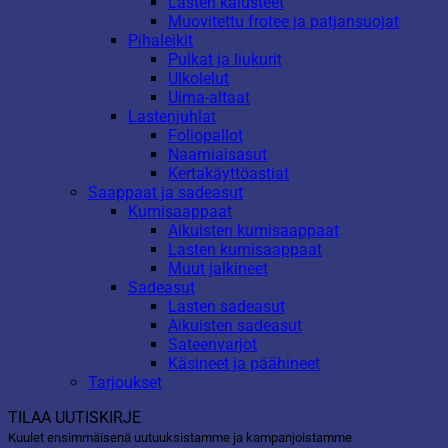
Lasten kalusteet
Muovitettu frotee ja patjansuojat
Pihaleikit
Pulkat ja liukurit
Ulkolelut
Uima-altaat
Lastenjuhlat
Foliopallot
Naamiaisasut
Kertakäyttöastiat
Saappaat ja sadeasut
Kumisaappaat
Aikuisten kumisaappaat
Lasten kumisaappaat
Muut jalkineet
Sadeasut
Lasten sadeasut
Aikuisten sadeasut
Sateenvarjot
Käsineet ja päähineet
Tarjoukset
TILAA UUTISKIRJE
Kuulet ensimmäisenä uutuuksistamme ja kampanjoistamme