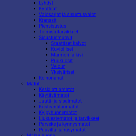
Lyhdyt
Kynttilät
Valosarjat ja sisustusvalot
Kranssit
Piensisustus
Toimistotarvikkeet
Sisustusmuovit
Staattiset kalvot
Kuviolliset
Marmori ja kivi
Puukuosit
Velour
Yksiväriset
Keinonahat
Matot
Keskilattiamatot
Käytävämatot
Juutti- ja sisalmatot
Kosteantilanmatot
Kylpyhuonematot
Liukuestematot ja tarvikkeet
Parveke ja kynnysmatot
Puuvilla- ja räsymatot
Makuuhuone