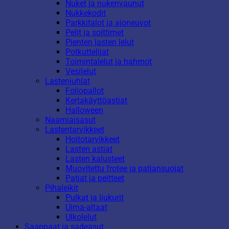
Nuket ja nukenvaunut
Nukkekodit
Parkkitalot ja ajoneuvot
Pelit ja soittimet
Pienten lasten lelut
Potkuttelijat
Toimintalelut ja hahmot
Vesilelut
Lastenjuhlat
Foliopallot
Kertakäyttöastiat
Halloween
Naamiaisasut
Lastentarvikkeet
Hoitotarvikkeet
Lasten astiat
Lasten kalusteet
Muovitettu frotee ja patjansuojat
Patjat ja peitteet
Pihaleikit
Pulkat ja liukurit
Uima-altaat
Ulkolelut
Saappaat ja sadeasut