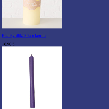
Pilarikynttilä 30cm kerma
18,90
€