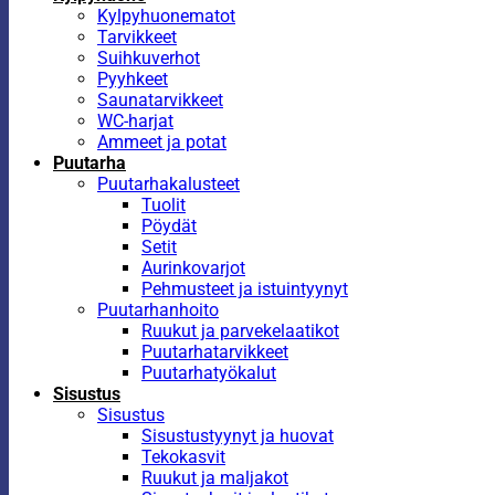
Kylpyhuonematot
Tarvikkeet
Suihkuverhot
Pyyhkeet
Saunatarvikkeet
WC-harjat
Ammeet ja potat
Puutarha
Puutarhakalusteet
Tuolit
Pöydät
Setit
Aurinkovarjot
Pehmusteet ja istuintyynyt
Puutarhanhoito
Ruukut ja parvekelaatikot
Puutarhatarvikkeet
Puutarhatyökalut
Sisustus
Sisustus
Sisustustyynyt ja huovat
Tekokasvit
Ruukut ja maljakot