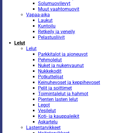
Solumuovilevyt
Muut vaahtomuovit
Vapaa-aika
Laukut
Kuntoilu
Retkeily ja veneily
Pelastusliivit
Lelut
Lelut
Parkkitalot ja ajoneuvot
Pehmolelut
Nuket ja nukenvaunut
Nukkekodit
Potkuttelijat
Keinuhevoset ja keppihevoset
Pelit ja soittimet
Toimintalelut ja hahmot
Pienten lasten lelut
Legot
Vesilelut
Koti- ja kauppaleikit
Askartelu
Lastentarvikkeet