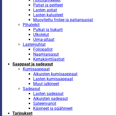
Hoitotarvikkeet
Patjat ja peitteet
Lasten astiat
Lasten kalusteet
Muovitettu frotee ja patjansuojat
Pihaleikit
Pulkat ja liukurit
Ulkolelut
Uima-altaat
Lastenjuhlat
Foliopallot
Naamiaisasut
Kertakäyttöastiat
Saappaat ja sadeasut
Kumisaappaat
Aikuisten kumisaappaat
Lasten kumisaappaat
Muut jalkineet
Sadeasut
Lasten sadeasut
Aikuisten sadeasut
Sateenvarjot
Käsineet ja päähineet
Tarjoukset