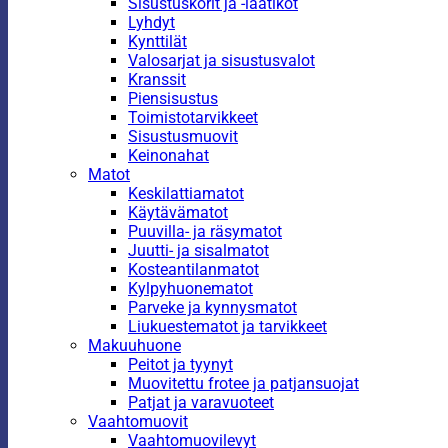
Sisustuskorit ja -laatikot
Lyhdyt
Kynttilät
Valosarjat ja sisustusvalot
Kranssit
Piensisustus
Toimistotarvikkeet
Sisustusmuovit
Keinonahat
Matot
Keskilattiamatot
Käytävämatot
Puuvilla- ja räsymatot
Juutti- ja sisalmatot
Kosteantilanmatot
Kylpyhuonematot
Parveke ja kynnysmatot
Liukuestematot ja tarvikkeet
Makuuhuone
Peitot ja tyynyt
Muovitettu frotee ja patjansuojat
Patjat ja varavuoteet
Vaahtomuovit
Vaahtomuovilevyt