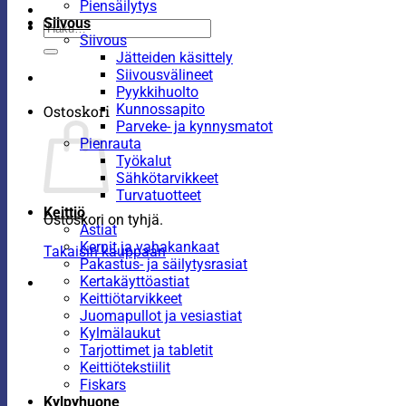
Piensäilytys
Siivous
Etsi:
Siivous
Jätteiden käsittely
Siivousvälineet
Pyykkihuolto
Kunnossapito
Ostoskori
Parveke- ja kynnysmatot
Pienrauta
Työkalut
Sähkötarvikkeet
Turvatuotteet
Keittiö
Ostoskori on tyhjä.
Astiat
Kernit ja vahakankaat
Takaisin kauppaan
Pakastus- ja säilytysrasiat
Kertakäyttöastiat
Keittiötarvikkeet
Juomapullot ja vesiastiat
Kylmälaukut
Tarjottimet ja tabletit
Keittiötekstiilit
Fiskars
Kylpyhuone