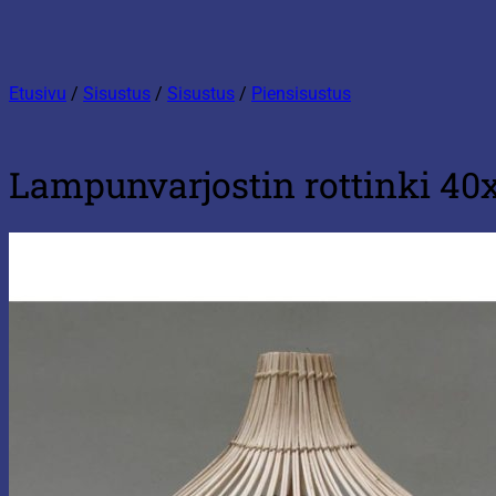
Etusivu
/
Sisustus
/
Sisustus
/
Piensisustus
Lampunvarjostin rottinki 4