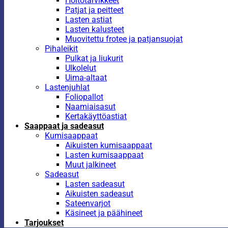
Hoitotarvikkeet
Patjat ja peitteet
Lasten astiat
Lasten kalusteet
Muovitettu frotee ja patjansuojat
Pihaleikit
Pulkat ja liukurit
Ulkolelut
Uima-altaat
Lastenjuhlat
Foliopallot
Naamiaisasut
Kertakäyttöastiat
Saappaat ja sadeasut
Kumisaappaat
Aikuisten kumisaappaat
Lasten kumisaappaat
Muut jalkineet
Sadeasut
Lasten sadeasut
Aikuisten sadeasut
Sateenvarjot
Käsineet ja päähineet
Tarjoukset