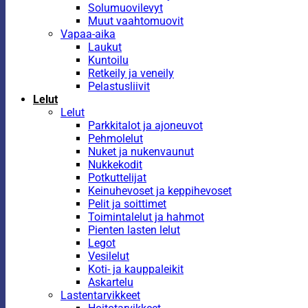
Solumuovilevyt
Muut vaahtomuovit
Vapaa-aika
Laukut
Kuntoilu
Retkeily ja veneily
Pelastusliivit
Lelut
Lelut
Parkkitalot ja ajoneuvot
Pehmolelut
Nuket ja nukenvaunut
Nukkekodit
Potkuttelijat
Keinuhevoset ja keppihevoset
Pelit ja soittimet
Toimintalelut ja hahmot
Pienten lasten lelut
Legot
Vesilelut
Koti- ja kauppaleikit
Askartelu
Lastentarvikkeet