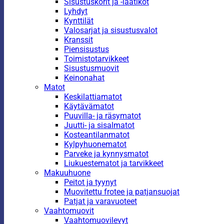
Sisustuskorit ja -laatikot
Lyhdyt
Kynttilät
Valosarjat ja sisustusvalot
Kranssit
Piensisustus
Toimistotarvikkeet
Sisustusmuovit
Keinonahat
Matot
Keskilattiamatot
Käytävämatot
Puuvilla- ja räsymatot
Juutti- ja sisalmatot
Kosteantilanmatot
Kylpyhuonematot
Parveke ja kynnysmatot
Liukuestematot ja tarvikkeet
Makuuhuone
Peitot ja tyynyt
Muovitettu frotee ja patjansuojat
Patjat ja varavuoteet
Vaahtomuovit
Vaahtomuovilevyt