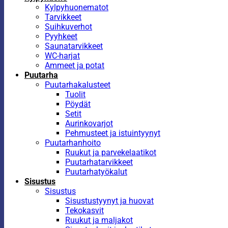
Kylpyhuonematot
Tarvikkeet
Suihkuverhot
Pyyhkeet
Saunatarvikkeet
WC-harjat
Ammeet ja potat
Puutarha
Puutarhakalusteet
Tuolit
Pöydät
Setit
Aurinkovarjot
Pehmusteet ja istuintyynyt
Puutarhanhoito
Ruukut ja parvekelaatikot
Puutarhatarvikkeet
Puutarhatyökalut
Sisustus
Sisustus
Sisustustyynyt ja huovat
Tekokasvit
Ruukut ja maljakot