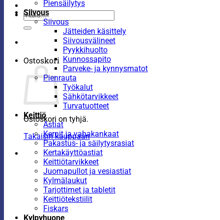
Piensäilytys
Siivous
Etsi:
Siivous
Jätteiden käsittely
Siivousvälineet
Pyykkihuolto
Kunnossapito
Ostoskori
Parveke- ja kynnysmatot
Pienrauta
Työkalut
Sähkötarvikkeet
Turvatuotteet
Keittiö
Ostoskori on tyhjä.
Astiat
Kernit ja vahakankaat
Takaisin kauppaan
Pakastus- ja säilytysrasiat
Kertakäyttöastiat
Keittiötarvikkeet
Juomapullot ja vesiastiat
Kylmälaukut
Tarjottimet ja tabletit
Keittiötekstiilit
Fiskars
Kylpyhuone