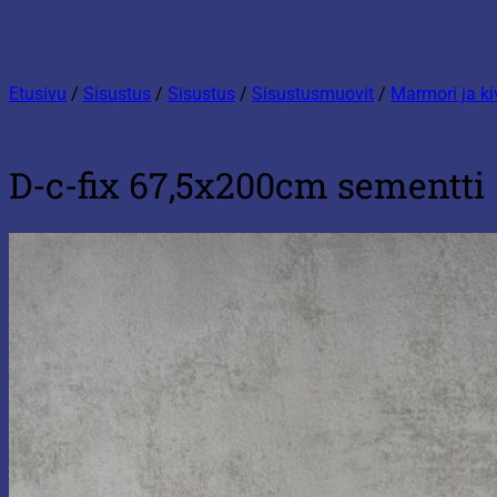
Etusivu
/
Sisustus
/
Sisustus
/
Sisustusmuovit
/
Marmori ja ki
D-c-fix 67,5x200cm sementti