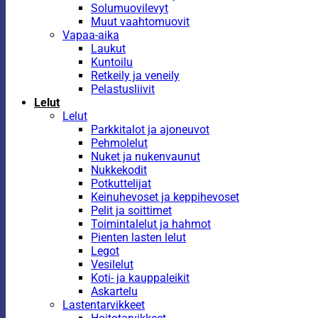
Solumuovilevyt
Muut vaahtomuovit
Vapaa-aika
Laukut
Kuntoilu
Retkeily ja veneily
Pelastusliivit
Lelut
Lelut
Parkkitalot ja ajoneuvot
Pehmolelut
Nuket ja nukenvaunut
Nukkekodit
Potkuttelijat
Keinuhevoset ja keppihevoset
Pelit ja soittimet
Toimintalelut ja hahmot
Pienten lasten lelut
Legot
Vesilelut
Koti- ja kauppaleikit
Askartelu
Lastentarvikkeet