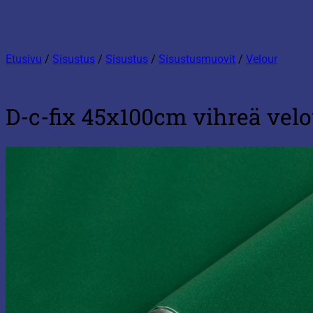
Etusivu
/
Sisustus
/
Sisustus
/
Sisustusmuovit
/
Velour
D-c-fix 45x100cm vihreä velo