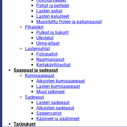
Hoitotarvikkeet
Patjat ja peitteet
Lasten astiat
Lasten kalusteet
Muovitettu frotee ja patjansuojat
Pihaleikit
Pulkat ja liukurit
Ulkolelut
Uima-altaat
Lastenjuhlat
Foliopallot
Naamiaisasut
Kertakäyttöastiat
Saappaat ja sadeasut
Kumisaappaat
Aikuisten kumisaappaat
Lasten kumisaappaat
Muut jalkineet
Sadeasut
Lasten sadeasut
Aikuisten sadeasut
Sateenvarjot
Käsineet ja päähineet
Tarjoukset