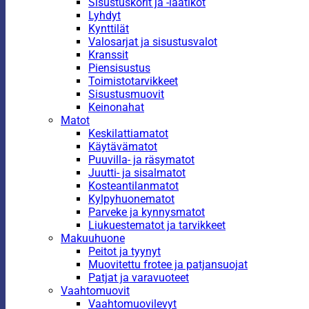
Sisustuskorit ja -laatikot
Lyhdyt
Kynttilät
Valosarjat ja sisustusvalot
Kranssit
Piensisustus
Toimistotarvikkeet
Sisustusmuovit
Keinonahat
Matot
Keskilattiamatot
Käytävämatot
Puuvilla- ja räsymatot
Juutti- ja sisalmatot
Kosteantilanmatot
Kylpyhuonematot
Parveke ja kynnysmatot
Liukuestematot ja tarvikkeet
Makuuhuone
Peitot ja tyynyt
Muovitettu frotee ja patjansuojat
Patjat ja varavuoteet
Vaahtomuovit
Vaahtomuovilevyt