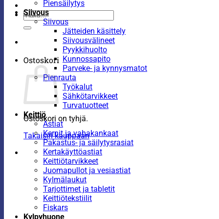
Piensäilytys
Siivous
Etsi:
Siivous
Jätteiden käsittely
Siivousvälineet
Pyykkihuolto
Kunnossapito
Ostoskori
Parveke- ja kynnysmatot
Pienrauta
Työkalut
Sähkötarvikkeet
Turvatuotteet
Keittiö
Ostoskori on tyhjä.
Astiat
Kernit ja vahakankaat
Takaisin kauppaan
Pakastus- ja säilytysrasiat
Kertakäyttöastiat
Keittiötarvikkeet
Juomapullot ja vesiastiat
Kylmälaukut
Tarjottimet ja tabletit
Keittiötekstiilit
Fiskars
Kylpyhuone