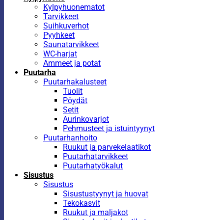
Kylpyhuonematot
Tarvikkeet
Suihkuverhot
Pyyhkeet
Saunatarvikkeet
WC-harjat
Ammeet ja potat
Puutarha
Puutarhakalusteet
Tuolit
Pöydät
Setit
Aurinkovarjot
Pehmusteet ja istuintyynyt
Puutarhanhoito
Ruukut ja parvekelaatikot
Puutarhatarvikkeet
Puutarhatyökalut
Sisustus
Sisustus
Sisustustyynyt ja huovat
Tekokasvit
Ruukut ja maljakot