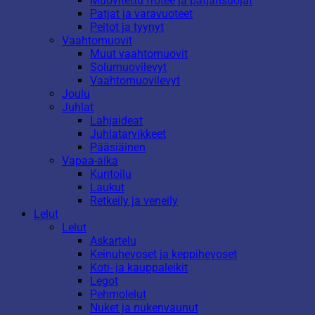
Muovitettu frotee ja patjansuojat
Patjat ja varavuoteet
Peitot ja tyynyt
Vaahtomuovit
Muut vaahtomuovit
Solumuovilevyt
Vaahtomuovilevyt
Joulu
Juhlat
Lahjaideat
Juhlatarvikkeet
Pääsiäinen
Vapaa-aika
Kuntoilu
Laukut
Retkeily ja veneily
Lelut
Lelut
Askartelu
Keinuhevoset ja keppihevoset
Koti- ja kauppaleikit
Legot
Pehmolelut
Nuket ja nukenvaunut