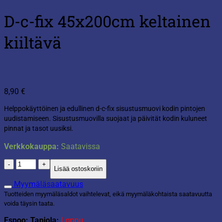
D-c-fix 45x200cm keltainen
kiiltävä
8,90
€
Helppokäyttöinen ja edullinen d-c-fix sisustusmuovi kodin pintojen
uudistamiseen. Sisustusmuovilla suojaat ja päivität kodin kuluneet
pinnat ja tasot uusiksi.
Verkkokauppa:
Saatavissa
D-
Lisää ostoskoriin
c-
fix
Myymäläsaatavuus
45x200cm
Tuotteiden myymäläsaldot vaihtelevat, eikä myymäläkohtaista saatavuutta
keltainen
voida täysin taata.
kiiltävä
määrä
Espoo: Tapiola:
Loppu