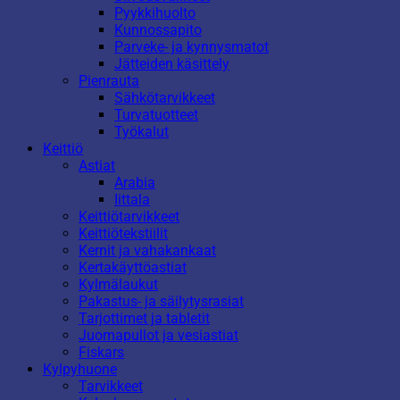
Pyykkihuolto
Kunnossapito
Parveke- ja kynnysmatot
Jätteiden käsittely
Pienrauta
Sähkötarvikkeet
Turvatuotteet
Työkalut
Keittiö
Astiat
Arabia
Iittala
Keittiötarvikkeet
Keittiötekstiilit
Kernit ja vahakankaat
Kertakäyttöastiat
Kylmälaukut
Pakastus- ja säilytysrasiat
Tarjottimet ja tabletit
Juomapullot ja vesiastiat
Fiskars
Kylpyhuone
Tarvikkeet