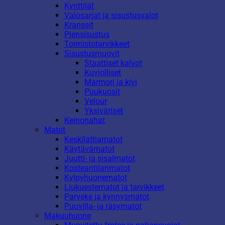
Kynttilät
Valosarjat ja sisustusvalot
Kranssit
Piensisustus
Toimistotarvikkeet
Sisustusmuovit
Staattiset kalvot
Kuviolliset
Marmori ja kivi
Puukuosit
Velour
Yksiväriset
Keinonahat
Matot
Keskilattiamatot
Käytävämatot
Juutti- ja sisalmatot
Kosteantilanmatot
Kylpyhuonematot
Liukuestematot ja tarvikkeet
Parveke ja kynnysmatot
Puuvilla- ja räsymatot
Makuuhuone