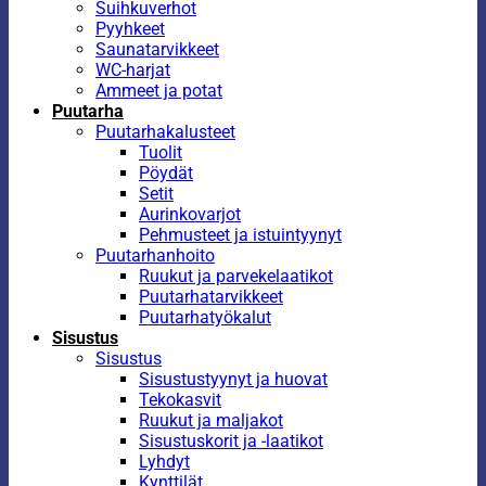
Suihkuverhot
Pyyhkeet
Saunatarvikkeet
WC-harjat
Ammeet ja potat
Puutarha
Puutarhakalusteet
Tuolit
Pöydät
Setit
Aurinkovarjot
Pehmusteet ja istuintyynyt
Puutarhanhoito
Ruukut ja parvekelaatikot
Puutarhatarvikkeet
Puutarhatyökalut
Sisustus
Sisustus
Sisustustyynyt ja huovat
Tekokasvit
Ruukut ja maljakot
Sisustuskorit ja -laatikot
Lyhdyt
Kynttilät