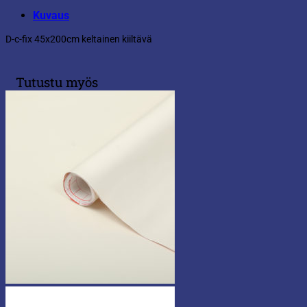
Kuvaus
D-c-fix 45x200cm keltainen kiiltävä
Tutustu myös