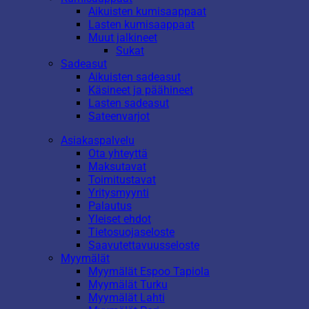
Aikuisten kumisaappaat
Lasten kumisaappaat
Muut jalkineet
Sukat
Sadeasut
Aikuisten sadeasut
Käsineet ja päähineet
Lasten sadeasut
Sateenvarjot
Asiakaspalvelu
Ota yhteyttä
Maksutavat
Toimitustavat
Yritysmyynti
Palautus
Yleiset ehdot
Tietosuojaseloste
Saavutettavuusseloste
Myymälät
Myymälät Espoo Tapiola
Myymälät Turku
Myymälät Lahti