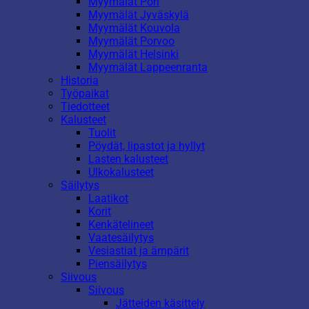
Myymälät Pori
Myymälät Jyväskylä
Myymälät Kouvola
Myymälät Porvoo
Myymälät Helsinki
Myymälät Lappeenranta
Historia
Työpaikat
Tiedotteet
Kalusteet
Tuolit
Pöydät, lipastot ja hyllyt
Lasten kalusteet
Ulkokalusteet
Säilytys
Laatikot
Korit
Kenkätelineet
Vaatesäilytys
Vesiastiat ja ämpärit
Piensäilytys
Siivous
Siivous
Jätteiden käsittely