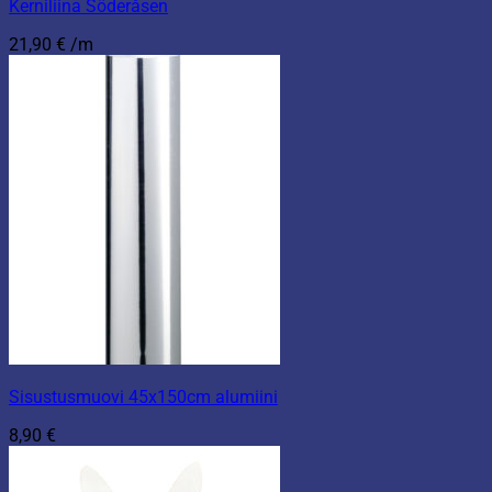
Kerniliina Söderåsen
21,90
€
/m
Sisustusmuovi 45x150cm alumiini
8,90
€