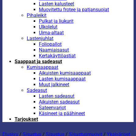
Lasten kalusteet
Muovitettu frotee ja patjansuojat
Pihaleikit
Pulkat ja liukurit
Ulkolelut
Uima-altaat
Lastenjuhlat
Foliopallot
Naamiaisasut
Kertakäyttöastiat
Saappaat ja sadeasut
Kumisaappaat
Aikuisten kumisaappaat
Lasten kumisaappaat
Muut jalkineet
Sadeasut
Lasten sadeasut
Aikuisten sadeasut
Sateenvarjot
Käsineet ja päähineet
Tarjoukset
Etusivu
/
Sisustus
/
Sisustus
/
Sisustusmuovit
/
Yksiväriset