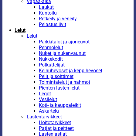
Vapaa-aika
Laukut
Kuntoilu
Retkeily ja veneily
Pelastusliivit
Lelut
Lelut
Parkkitalot ja ajoneuvot
Pehmolelut
Nuket ja nukenvaunut
Nukkekodit
Potkuttelijat
Keinuhevoset ja keppihevoset
Pelit ja soittimet
Toimintalelut ja hahmot
Pienten lasten lelut
Legot
Vesilelut
Koti- ja kauppaleikit
Askartelu
Lastentarvikkeet
Hoitotarvikkeet
Patjat ja peitteet
Lasten astiat