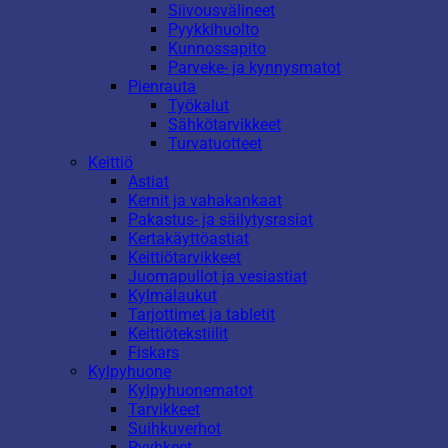
Siivousvälineet
Pyykkihuolto
Kunnossapito
Parveke- ja kynnysmatot
Pienrauta
Työkalut
Sähkötarvikkeet
Turvatuotteet
Keittiö
Astiat
Kernit ja vahakankaat
Pakastus- ja säilytysrasiat
Kertakäyttöastiat
Keittiötarvikkeet
Juomapullot ja vesiastiat
Kylmälaukut
Tarjottimet ja tabletit
Keittiötekstiilit
Fiskars
Kylpyhuone
Kylpyhuonematot
Tarvikkeet
Suihkuverhot
Pyyhkeet