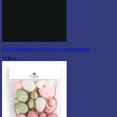
D-c-fix sisustusmuovi 90x210cm musta kiiltävä
17,50
€