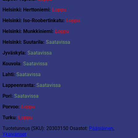
Helsinki: Herttoniemi:
Loppu
Helsinki: Iso-Roobertinkatu:
Loppu
Helsinki: Munkkiniemi:
Loppu
Helsinki: Suutarila:
Saatavissa
Jyväskyla:
Saatavissa
Kouvola:
Saatavissa
Lahti:
Saatavissa
Lappeenranta:
Saatavissa
Pori:
Saatavissa
Porvoo:
Loppu
Turku:
Loppu
Tuotetunnus (SKU):
20303150
Osastot:
Pääsiäinen
,
Yksiväriset