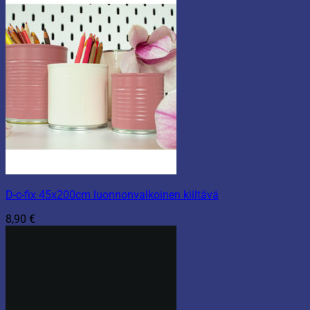
D-c-fix 45x200cm luonnonvalkoinen kiiltävä
8,90
€