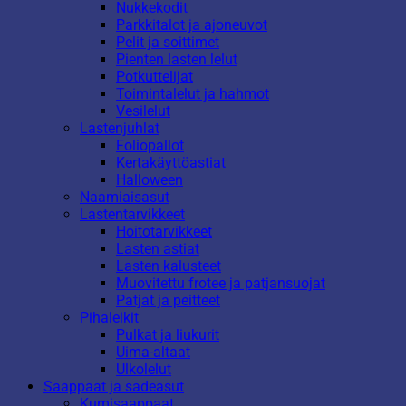
Nukkekodit
Parkkitalot ja ajoneuvot
Pelit ja soittimet
Pienten lasten lelut
Potkuttelijat
Toimintalelut ja hahmot
Vesilelut
Lastenjuhlat
Foliopallot
Kertakäyttöastiat
Halloween
Naamiaisasut
Lastentarvikkeet
Hoitotarvikkeet
Lasten astiat
Lasten kalusteet
Muovitettu frotee ja patjansuojat
Patjat ja peitteet
Pihaleikit
Pulkat ja liukurit
Uima-altaat
Ulkolelut
Saappaat ja sadeasut
Kumisaappaat