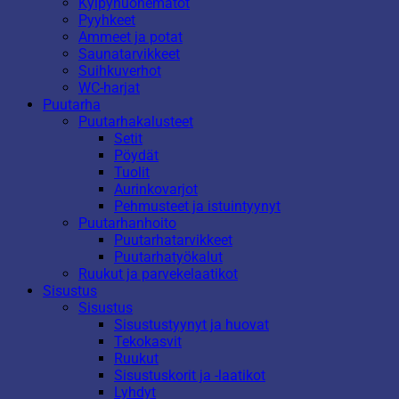
Kylpyhuonematot
Pyyhkeet
Ammeet ja potat
Saunatarvikkeet
Suihkuverhot
WC-harjat
Puutarha
Puutarhakalusteet
Setit
Pöydät
Tuolit
Aurinkovarjot
Pehmusteet ja istuintyynyt
Puutarhanhoito
Puutarhatarvikkeet
Puutarhatyökalut
Ruukut ja parvekelaatikot
Sisustus
Sisustus
Sisustustyynyt ja huovat
Tekokasvit
Ruukut
Sisustuskorit ja -laatikot
Lyhdyt