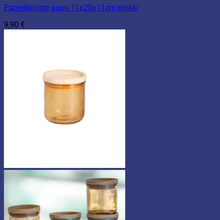
Paperikoriste pupu 11x20x11cm pinkki
9,90
€