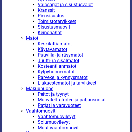
Valosarjat ja sisustusvalot
Kranssit
Piensisustus
Toimistotarvikkeet
Sisustusmuovit
Keinonahat
Matot
Keskilattiamatot
Käytävämatot
Puuvilla- ja räsymatot
Juutti- ja sisalmatot
Kosteantilanmatot
Kylpyhuonematot
Parveke ja kynnysmatot
Liukuestematot ja tarvikkeet
Makuuhuone
Peitot ja tyynyt
Muovitettu frotee ja patjansuojat
Patjat ja varavuoteet
Vaahtomuovit
Vaahtomuovilevyt
Solumuovilevyt
Muut vaahtomuovit