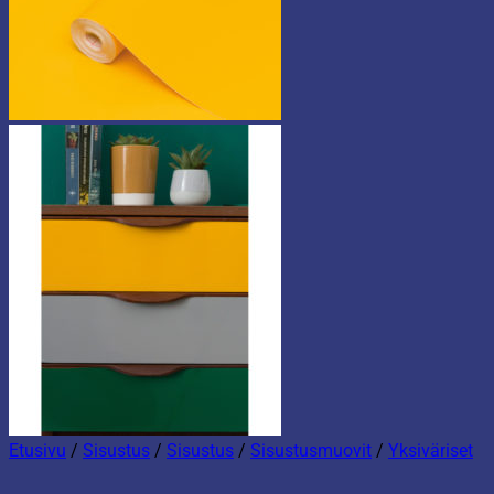
Etusivu
/
Sisustus
/
Sisustus
/
Sisustusmuovit
/
Yksiväriset