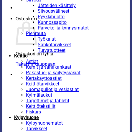
Jätteiden käsittely
Siivousvälineet
Pyykkihuolto
Ostoskori
Kunnossapito
Parveke- ja kynnysmatot
Pienrauta
Työkalut
Sähkötarvikkeet
Turvatuotteet
Ostoskori on tyhjä.
Keittiö
Astiat
Takaisin kauppaan
Kernit ja vahakankaat
Pakastus- ja säilytysrasiat
Kertakäyttöastiat
Keittiötarvikkeet
Juomapullot ja vesiastiat
Kylmälaukut
Tarjottimet ja tabletit
Keittiötekstiilit
Fiskars
Kylpyhuone
Kylpyhuonematot
Tarvikkeet