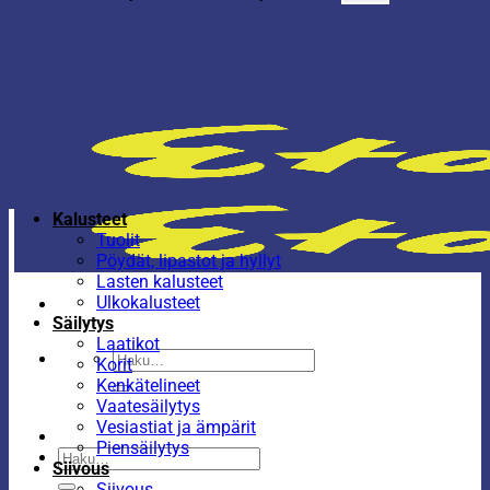
Kalusteet
Tuolit
Pöydät, lipastot ja hyllyt
Lasten kalusteet
Ulkokalusteet
Säilytys
Laatikot
Etsi:
Korit
Kenkätelineet
Vaatesäilytys
Vesiastiat ja ämpärit
Piensäilytys
Etsi:
Siivous
Siivous