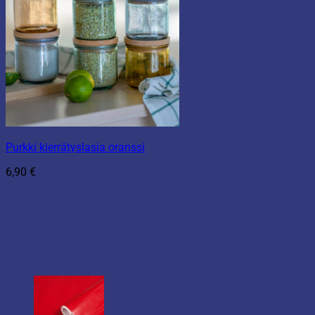
Purkki kierrätyslasia oranssi
6,90
€