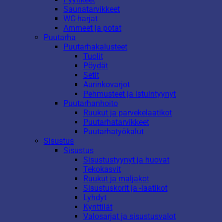
Saunatarvikkeet
WC-harjat
Ammeet ja potat
Puutarha
Puutarhakalusteet
Tuolit
Pöydät
Setit
Aurinkovarjot
Pehmusteet ja istuintyynyt
Puutarhanhoito
Ruukut ja parvekelaatikot
Puutarhatarvikkeet
Puutarhatyökalut
Sisustus
Sisustus
Sisustustyynyt ja huovat
Tekokasvit
Ruukut ja maljakot
Sisustuskorit ja -laatikot
Lyhdyt
Kynttilät
Valosarjat ja sisustusvalot