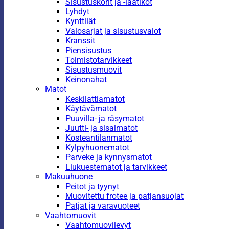
Sisustuskorit ja -laatikot
Lyhdyt
Kynttilät
Valosarjat ja sisustusvalot
Kranssit
Piensisustus
Toimistotarvikkeet
Sisustusmuovit
Keinonahat
Matot
Keskilattiamatot
Käytävämatot
Puuvilla- ja räsymatot
Juutti- ja sisalmatot
Kosteantilanmatot
Kylpyhuonematot
Parveke ja kynnysmatot
Liukuestematot ja tarvikkeet
Makuuhuone
Peitot ja tyynyt
Muovitettu frotee ja patjansuojat
Patjat ja varavuoteet
Vaahtomuovit
Vaahtomuovilevyt