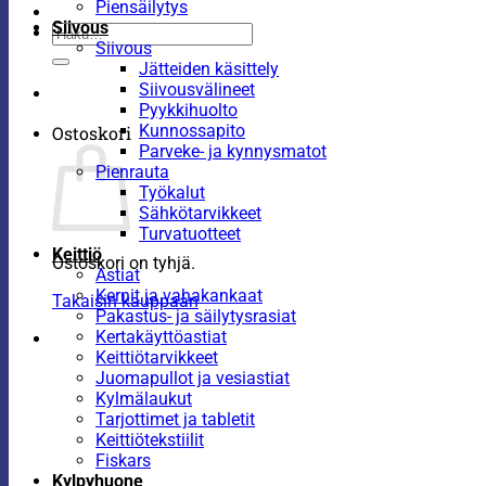
Piensäilytys
Siivous
Etsi:
Siivous
Jätteiden käsittely
Siivousvälineet
Pyykkihuolto
Kunnossapito
Ostoskori
Parveke- ja kynnysmatot
Pienrauta
Työkalut
Sähkötarvikkeet
Turvatuotteet
Keittiö
Ostoskori on tyhjä.
Astiat
Kernit ja vahakankaat
Takaisin kauppaan
Pakastus- ja säilytysrasiat
Kertakäyttöastiat
Keittiötarvikkeet
Juomapullot ja vesiastiat
Kylmälaukut
Tarjottimet ja tabletit
Keittiötekstiilit
Fiskars
Kylpyhuone