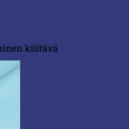
inen kiiltävä