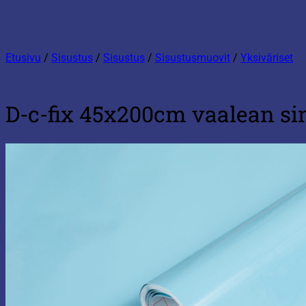
Etusivu
/
Sisustus
/
Sisustus
/
Sisustusmuovit
/
Yksiväriset
D-c-fix 45x200cm vaalean sin