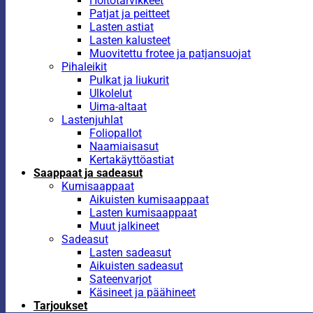
Hoitotarvikkeet
Patjat ja peitteet
Lasten astiat
Lasten kalusteet
Muovitettu frotee ja patjansuojat
Pihaleikit
Pulkat ja liukurit
Ulkolelut
Uima-altaat
Lastenjuhlat
Foliopallot
Naamiaisasut
Kertakäyttöastiat
Saappaat ja sadeasut
Kumisaappaat
Aikuisten kumisaappaat
Lasten kumisaappaat
Muut jalkineet
Sadeasut
Lasten sadeasut
Aikuisten sadeasut
Sateenvarjot
Käsineet ja päähineet
Tarjoukset