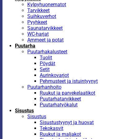
Kylpyhuonematot
Tarvikkeet
Suihkuverhot
Pyyhkeet
Saunatarvikkeet
WC-harjat
Ammeet ja potat
Puutarha
Puutarhakalusteet
Tuolit
Pöydät
Setit
Aurinkovarjot
Pehmusteet ja istuintyynyt
Puutarhanhoito
Ruukut ja parvekelaatikot
Puutarhatarvikkeet
Puutarhatyökalut
Sisustus
Sisustus
Sisustustyynyt ja huovat
Tekokasvit
Ruukut ja maljakot