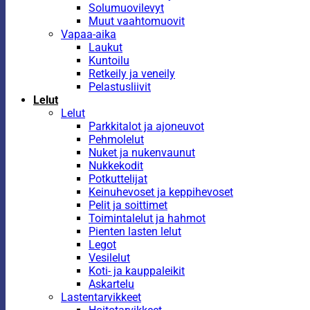
Solumuovilevyt
Muut vaahtomuovit
Vapaa-aika
Laukut
Kuntoilu
Retkeily ja veneily
Pelastusliivit
Lelut
Lelut
Parkkitalot ja ajoneuvot
Pehmolelut
Nuket ja nukenvaunut
Nukkekodit
Potkuttelijat
Keinuhevoset ja keppihevoset
Pelit ja soittimet
Toimintalelut ja hahmot
Pienten lasten lelut
Legot
Vesilelut
Koti- ja kauppaleikit
Askartelu
Lastentarvikkeet