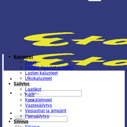
Kalusteet
Tuolit
Pöydät, lipastot ja hyllyt
Lasten kalusteet
Ulkokalusteet
Säilytys
Laatikot
Etsi:
Korit
Kenkätelineet
Vaatesäilytys
Vesiastiat ja ämpärit
Piensäilytys
Etsi:
Siivous
Siivous