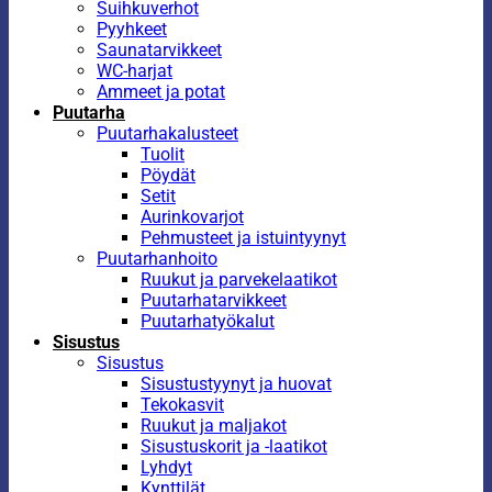
Suihkuverhot
Pyyhkeet
Saunatarvikkeet
WC-harjat
Ammeet ja potat
Puutarha
Puutarhakalusteet
Tuolit
Pöydät
Setit
Aurinkovarjot
Pehmusteet ja istuintyynyt
Puutarhanhoito
Ruukut ja parvekelaatikot
Puutarhatarvikkeet
Puutarhatyökalut
Sisustus
Sisustus
Sisustustyynyt ja huovat
Tekokasvit
Ruukut ja maljakot
Sisustuskorit ja -laatikot
Lyhdyt
Kynttilät