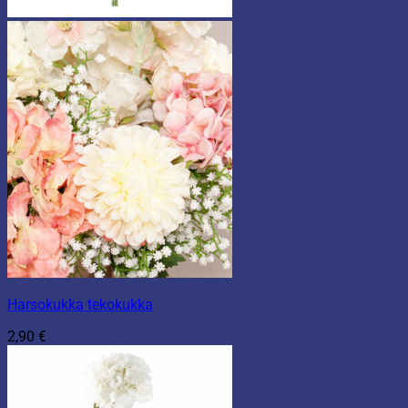
Harsokukka tekokukka
2,90
€