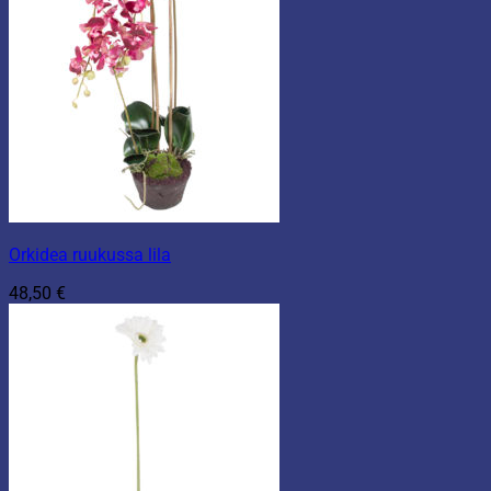
Orkidea ruukussa lila
48,50
€