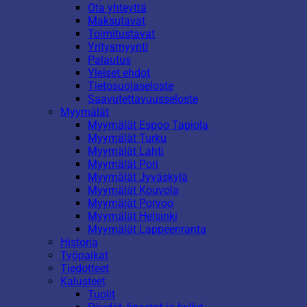
Ota yhteyttä
Maksutavat
Toimitustavat
Yritysmyynti
Palautus
Yleiset ehdot
Tietosuojaseloste
Saavutettavuusseloste
Myymälät
Myymälät Espoo Tapiola
Myymälät Turku
Myymälät Lahti
Myymälät Pori
Myymälät Jyväskylä
Myymälät Kouvola
Myymälät Porvoo
Myymälät Helsinki
Myymälät Lappeenranta
Historia
Työpaikat
Tiedotteet
Kalusteet
Tuolit