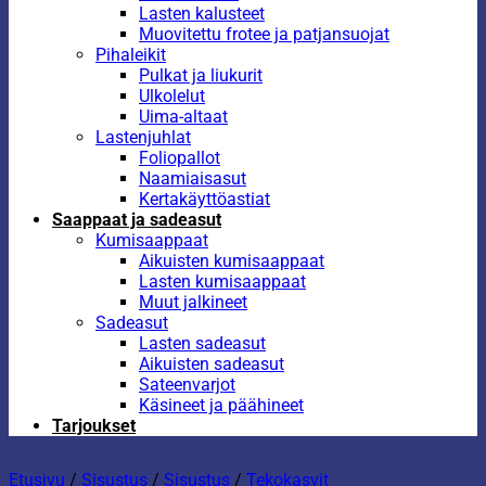
Lasten kalusteet
Muovitettu frotee ja patjansuojat
Pihaleikit
Pulkat ja liukurit
Ulkolelut
Uima-altaat
Lastenjuhlat
Foliopallot
Naamiaisasut
Kertakäyttöastiat
Saappaat ja sadeasut
Kumisaappaat
Aikuisten kumisaappaat
Lasten kumisaappaat
Muut jalkineet
Sadeasut
Lasten sadeasut
Aikuisten sadeasut
Sateenvarjot
Käsineet ja päähineet
Tarjoukset
Etusivu
/
Sisustus
/
Sisustus
/
Tekokasvit