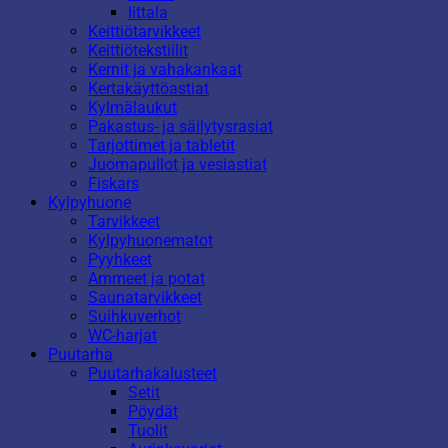
Iittala
Keittiötarvikkeet
Keittiötekstiilit
Kernit ja vahakankaat
Kertakäyttöastiat
Kylmälaukut
Pakastus- ja säilytysrasiat
Tarjottimet ja tabletit
Juomapullot ja vesiastiat
Fiskars
Kylpyhuone
Tarvikkeet
Kylpyhuonematot
Pyyhkeet
Ammeet ja potat
Saunatarvikkeet
Suihkuverhot
WC-harjat
Puutarha
Puutarhakalusteet
Setit
Pöydät
Tuolit