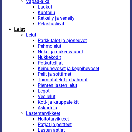
Vapaa-aika
Laukut
Kuntoilu
Retkeily ja veneily
Pelastusliivit
Lelut
Lelut
Parkkitalot ja ajoneuvot
Pehmolelut
Nuket ja nukenvaunut
Nukkekodit
Potkuttelijat
Keinuhevoset ja keppihevoset
Pelit ja soittimet
Toimintalelut ja hahmot
Pienten lasten lelut
Legot
Vesilelut
Koti- ja kauppaleikit
Askartelu
Lastentarvikkeet
Hoitotarvikkeet
Patjat ja peitteet
Lasten astiat