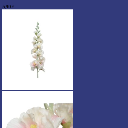
5,90
€