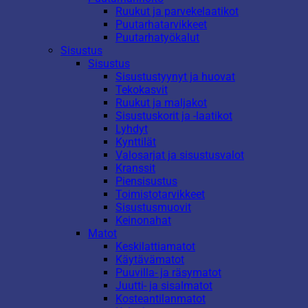
Ruukut ja parvekelaatikot
Puutarhatarvikkeet
Puutarhatyökalut
Sisustus
Sisustus
Sisustustyynyt ja huovat
Tekokasvit
Ruukut ja maljakot
Sisustuskorit ja -laatikot
Lyhdyt
Kynttilät
Valosarjat ja sisustusvalot
Kranssit
Piensisustus
Toimistotarvikkeet
Sisustusmuovit
Keinonahat
Matot
Keskilattiamatot
Käytävämatot
Puuvilla- ja räsymatot
Juutti- ja sisalmatot
Kosteantilanmatot