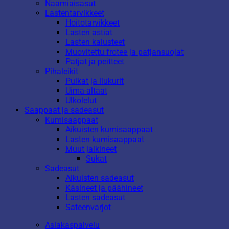
Naamiaisasut
Lastentarvikkeet
Hoitotarvikkeet
Lasten astiat
Lasten kalusteet
Muovitettu frotee ja patjansuojat
Patjat ja peitteet
Pihaleikit
Pulkat ja liukurit
Uima-altaat
Ulkolelut
Saappaat ja sadeasut
Kumisaappaat
Aikuisten kumisaappaat
Lasten kumisaappaat
Muut jalkineet
Sukat
Sadeasut
Aikuisten sadeasut
Käsineet ja päähineet
Lasten sadeasut
Sateenvarjot
Asiakaspalvelu