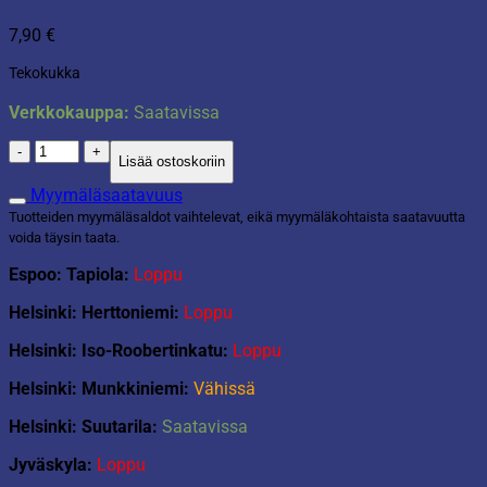
7,90
€
Tekokukka
Verkkokauppa:
Saatavissa
Hortensia
Lisää ostoskoriin
kerma
määrä
Myymäläsaatavuus
Tuotteiden myymäläsaldot vaihtelevat, eikä myymäläkohtaista saatavuutta
voida täysin taata.
Espoo: Tapiola:
Loppu
Helsinki: Herttoniemi:
Loppu
Helsinki: Iso-Roobertinkatu:
Loppu
Helsinki: Munkkiniemi:
Vähissä
Helsinki: Suutarila:
Saatavissa
Jyväskyla:
Loppu