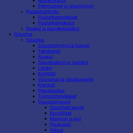
Aurinkovarjot
Pehmusteet ja istuintyynyt
Puutarhanhoito
Puutarhatarvikkeet
Puutarhatyökalut
Ruukut ja parvekelaatikot
Sisustus
Sisustus
Sisustustyynyt ja huovat
Tekokasvit
Ruukut
Sisustuskorit ja -laatikot
Lyhdyt
Kynttilät
Valosarjat ja sisustusvalot
Kranssit
Piensisustus
Toimistotarvikkeet
Sisustusmuovit
Staattiset kalvot
Kuviolliset
Marmori ja kivi
Puukuosit
Velour