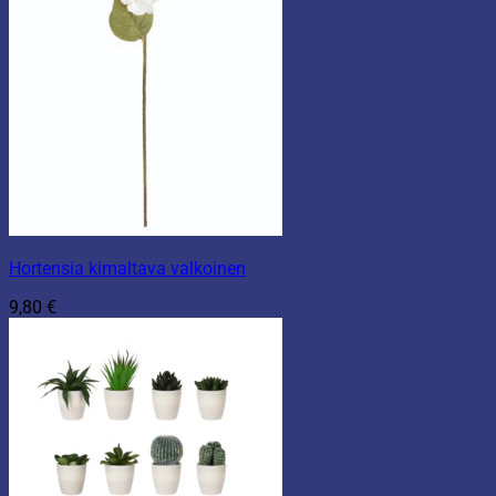
Hortensia kimaltava valkoinen
9,80
€