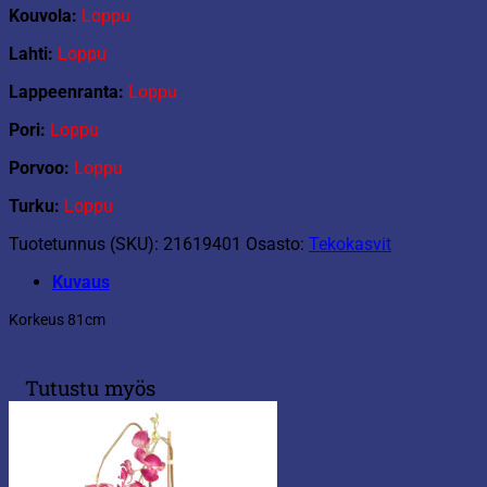
Kouvola:
Loppu
Lahti:
Loppu
Lappeenranta:
Loppu
Pori:
Loppu
Porvoo:
Loppu
Turku:
Loppu
Tuotetunnus (SKU):
21619401
Osasto:
Tekokasvit
Kuvaus
Korkeus 81cm
Tutustu myös