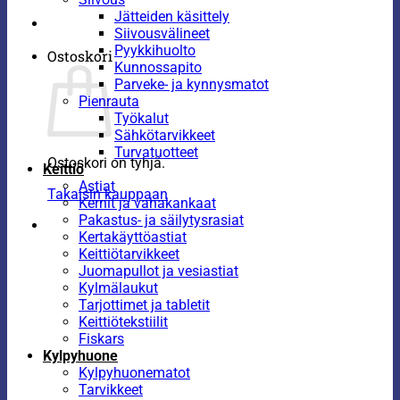
Jätteiden käsittely
Siivousvälineet
Pyykkihuolto
Ostoskori
Kunnossapito
Parveke- ja kynnysmatot
Pienrauta
Työkalut
Sähkötarvikkeet
Turvatuotteet
Ostoskori on tyhjä.
Keittiö
Astiat
Takaisin kauppaan
Kernit ja vahakankaat
Pakastus- ja säilytysrasiat
Kertakäyttöastiat
Keittiötarvikkeet
Juomapullot ja vesiastiat
Kylmälaukut
Tarjottimet ja tabletit
Keittiötekstiilit
Fiskars
Kylpyhuone
Kylpyhuonematot
Tarvikkeet