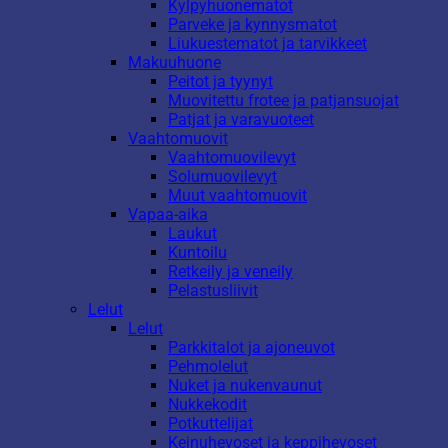
Kylpyhuonematot
Parveke ja kynnysmatot
Liukuestematot ja tarvikkeet
Makuuhuone
Peitot ja tyynyt
Muovitettu frotee ja patjansuojat
Patjat ja varavuoteet
Vaahtomuovit
Vaahtomuovilevyt
Solumuovilevyt
Muut vaahtomuovit
Vapaa-aika
Laukut
Kuntoilu
Retkeily ja veneily
Pelastusliivit
Lelut
Lelut
Parkkitalot ja ajoneuvot
Pehmolelut
Nuket ja nukenvaunut
Nukkekodit
Potkuttelijat
Keinuhevoset ja keppihevoset