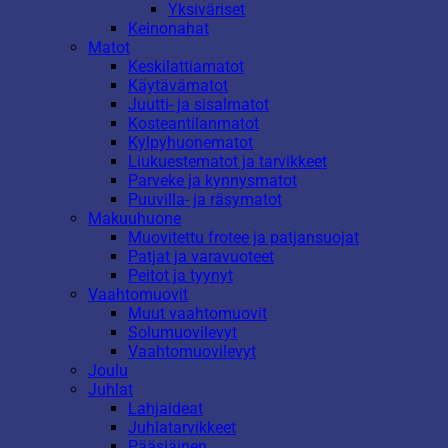
Yksiväriset
Keinonahat
Matot
Keskilattiamatot
Käytävämatot
Juutti- ja sisalmatot
Kosteantilanmatot
Kylpyhuonematot
Liukuestematot ja tarvikkeet
Parveke ja kynnysmatot
Puuvilla- ja räsymatot
Makuuhuone
Muovitettu frotee ja patjansuojat
Patjat ja varavuoteet
Peitot ja tyynyt
Vaahtomuovit
Muut vaahtomuovit
Solumuovilevyt
Vaahtomuovilevyt
Joulu
Juhlat
Lahjaideat
Juhlatarvikkeet
Pääsiäinen