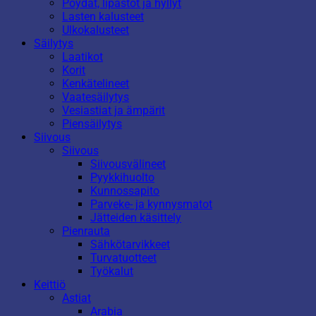
Pöydät, lipastot ja hyllyt
Lasten kalusteet
Ulkokalusteet
Säilytys
Laatikot
Korit
Kenkätelineet
Vaatesäilytys
Vesiastiat ja ämpärit
Piensäilytys
Siivous
Siivous
Siivousvälineet
Pyykkihuolto
Kunnossapito
Parveke- ja kynnysmatot
Jätteiden käsittely
Pienrauta
Sähkötarvikkeet
Turvatuotteet
Työkalut
Keittiö
Astiat
Arabia