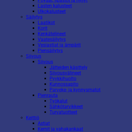
Pöydät, lipastot ja hyllyt
Lasten kalusteet
Ulkokalusteet
Säilytys
Laatikot
Korit
Kenkätelineet
Vaatesäilytys
Vesiastiat ja ämpärit
Piensäilytys
Siivous
Siivous
Jätteiden käsittely
Siivousvälineet
Pyykkihuolto
Kunnossapito
Parveke- ja kynnysmatot
Pienrauta
Työkalut
Sähkötarvikkeet
Turvatuotteet
Keittiö
Astiat
Kernit ja vahakankaat