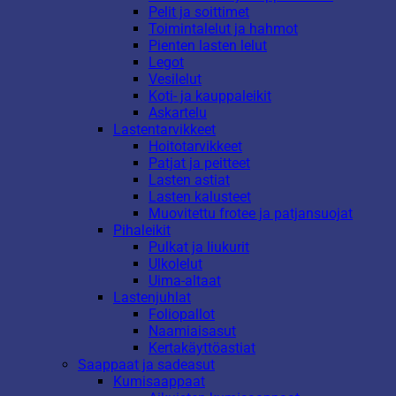
Pelit ja soittimet
Toimintalelut ja hahmot
Pienten lasten lelut
Legot
Vesilelut
Koti- ja kauppaleikit
Askartelu
Lastentarvikkeet
Hoitotarvikkeet
Patjat ja peitteet
Lasten astiat
Lasten kalusteet
Muovitettu frotee ja patjansuojat
Pihaleikit
Pulkat ja liukurit
Ulkolelut
Uima-altaat
Lastenjuhlat
Foliopallot
Naamiaisasut
Kertakäyttöastiat
Saappaat ja sadeasut
Kumisaappaat