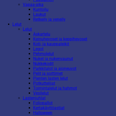
Vapaa-aika
Kuntoilu
Laukut
Retkeily ja veneily
Lelut
Lelut
Askartelu
Keinuhevoset ja keppihevoset
Koti- ja kauppaleikit
Legot
Pehmolelut
Nuket ja nukenvaunut
Nukkekodit
Parkkitalot ja ajoneuvot
Pelit ja soittimet
Pienten lasten lelut
Potkuttelijat
Toimintalelut ja hahmot
Vesilelut
Lastenjuhlat
Foliopallot
Kertakäyttöastiat
Halloween