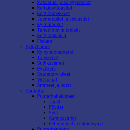
Pakastus- ja säilytysrasiat
Kertakäyttöastiat
Keittiötarvikkeet
Juomapullot ja vesiastiat
Kylmälaukut
Tarjottimet ja tabletit
Keittiötekstiilit
Fiskars
Kylpyhuone
Kylpyhuonematot
Tarvikkeet
Suihkuverhot
Pyyhkeet
Saunatarvikkeet
WC-harjat
Ammeet ja potat
Puutarha
Puutarhakalusteet
Tuolit
Pöydät
Setit
Aurinkovarjot
Pehmusteet ja istuintyynyt
Puutarhanhoito