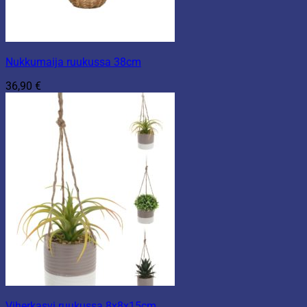
Nukkumaija ruukussa 38cm
36,90
€
Viherkasvi ruukussa 8x8x15cm