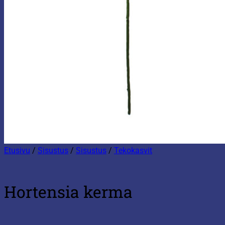
Etusivu
/
Sisustus
/
Sisustus
/
Tekokasvit
Hortensia kerma