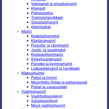
Valosarjat ja sisustusvalot
Kranssit
Piensisustus
Toimistotarvikkeet
Sisustusmuovit
Keinonahat
Matot
Keskilattiamatot
Käytävämatot
Puuvilla- ja räsymatot
Juutti- ja sisalmatot
Kosteantilanmatot
Kylpyhuonematot
Parveke ja kynnysmatot
Liukuestematot ja tarvikkeet
Makuuhuone
Peitot ja tyynyt
Muovitettu frotee ja patjansuojat
Patjat ja varavuoteet
Vaahtomuovit
Vaahtomuovilevyt
Solumuovilevyt
Muut vaahtomuovit