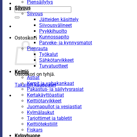
Piensäilytys
Siivous
Etsi:
Siivous
Jätteiden käsittely
Siivousvälineet
Pyykkihuolto
Kunnossapito
Ostoskori
Parveke- ja kynnysmatot
Pienrauta
Työkalut
Sähkötarvikkeet
Turvatuotteet
Keittiö
Ostoskori on tyhjä.
Astiat
Kernit ja vahakankaat
Takaisin kauppaan
Pakastus- ja säilytysrasiat
Kertakäyttöastiat
Keittiötarvikkeet
Juomapullot ja vesiastiat
Kylmälaukut
Tarjottimet ja tabletit
Keittiötekstiilit
Fiskars
Kylpyhuone