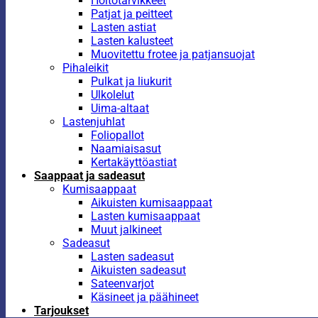
Hoitotarvikkeet
Patjat ja peitteet
Lasten astiat
Lasten kalusteet
Muovitettu frotee ja patjansuojat
Pihaleikit
Pulkat ja liukurit
Ulkolelut
Uima-altaat
Lastenjuhlat
Foliopallot
Naamiaisasut
Kertakäyttöastiat
Saappaat ja sadeasut
Kumisaappaat
Aikuisten kumisaappaat
Lasten kumisaappaat
Muut jalkineet
Sadeasut
Lasten sadeasut
Aikuisten sadeasut
Sateenvarjot
Käsineet ja päähineet
Tarjoukset