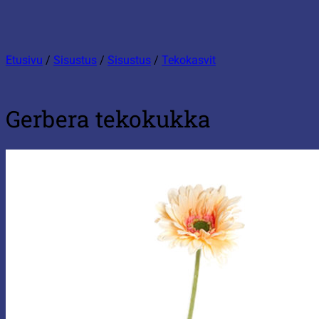
Etusivu
/
Sisustus
/
Sisustus
/
Tekokasvit
Gerbera tekokukka