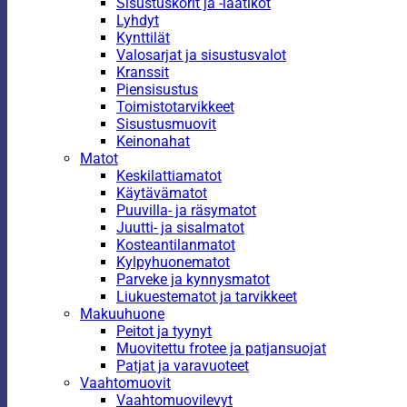
Sisustuskorit ja -laatikot
Lyhdyt
Kynttilät
Valosarjat ja sisustusvalot
Kranssit
Piensisustus
Toimistotarvikkeet
Sisustusmuovit
Keinonahat
Matot
Keskilattiamatot
Käytävämatot
Puuvilla- ja räsymatot
Juutti- ja sisalmatot
Kosteantilanmatot
Kylpyhuonematot
Parveke ja kynnysmatot
Liukuestematot ja tarvikkeet
Makuuhuone
Peitot ja tyynyt
Muovitettu frotee ja patjansuojat
Patjat ja varavuoteet
Vaahtomuovit
Vaahtomuovilevyt