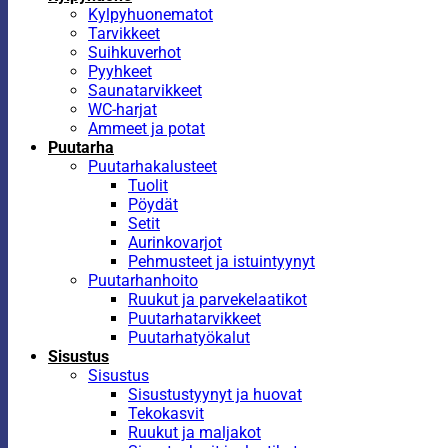
Kylpyhuonematot
Tarvikkeet
Suihkuverhot
Pyyhkeet
Saunatarvikkeet
WC-harjat
Ammeet ja potat
Puutarha
Puutarhakalusteet
Tuolit
Pöydät
Setit
Aurinkovarjot
Pehmusteet ja istuintyynyt
Puutarhanhoito
Ruukut ja parvekelaatikot
Puutarhatarvikkeet
Puutarhatyökalut
Sisustus
Sisustus
Sisustustyynyt ja huovat
Tekokasvit
Ruukut ja maljakot