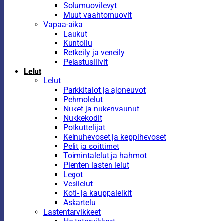
Solumuovilevyt
Muut vaahtomuovit
Vapaa-aika
Laukut
Kuntoilu
Retkeily ja veneily
Pelastusliivit
Lelut
Lelut
Parkkitalot ja ajoneuvot
Pehmolelut
Nuket ja nukenvaunut
Nukkekodit
Potkuttelijat
Keinuhevoset ja keppihevoset
Pelit ja soittimet
Toimintalelut ja hahmot
Pienten lasten lelut
Legot
Vesilelut
Koti- ja kauppaleikit
Askartelu
Lastentarvikkeet