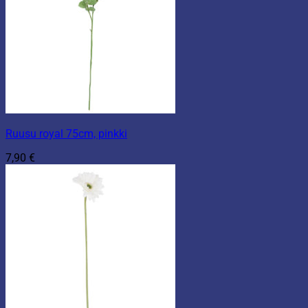
Ruusu royal 75cm, pinkki
7,90
€