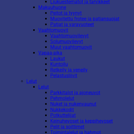
Liukuestematot ja tarvikkeet
Makuuhuone
Peitot ja tyynyt
Muovitettu frotee ja patjansuojat
Patjat ja varavuoteet
Vaahtomuovit
Vaahtomuovilevyt
Solumuovilevyt
Muut vaahtomuovit
Vapaa-aika
Laukut
Kuntoilu
Retkeily ja veneily
Pelastusliivit
Lelut
Lelut
Parkkitalot ja ajoneuvot
Pehmolelut
Nuket ja nukenvaunut
Nukkekodit
Potkuttelijat
Keinuhevoset ja keppihevoset
Pelit ja soittimet
Toimintalelut ja hahmot