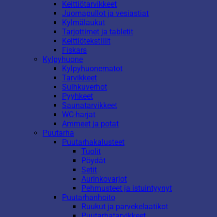
Keittiötarvikkeet
Juomapullot ja vesiastiat
Kylmälaukut
Tarjottimet ja tabletit
Keittiötekstiilit
Fiskars
Kylpyhuone
Kylpyhuonematot
Tarvikkeet
Suihkuverhot
Pyyhkeet
Saunatarvikkeet
WC-harjat
Ammeet ja potat
Puutarha
Puutarhakalusteet
Tuolit
Pöydät
Setit
Aurinkovarjot
Pehmusteet ja istuintyynyt
Puutarhanhoito
Ruukut ja parvekelaatikot
Puutarhatarvikkeet