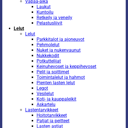
Vapaa-aika
Laukut
Kuntoilu
Retkeily ja veneily
Pelastusliivit
Lelut
Lelut
Parkkitalot ja ajoneuvot
Pehmolelut
Nuket ja nukenvaunut
Nukkekodit
Potkuttelijat
Keinuhevoset ja keppihevoset
Pelit ja soittimet
Toimintalelut ja hahmot
Pienten lasten lelut
Legot
Vesilelut
Koti- ja kauppaleikit
Askartelu
Lastentarvikkeet
Hoitotarvikkeet
Patjat ja peitteet
Lasten astiat