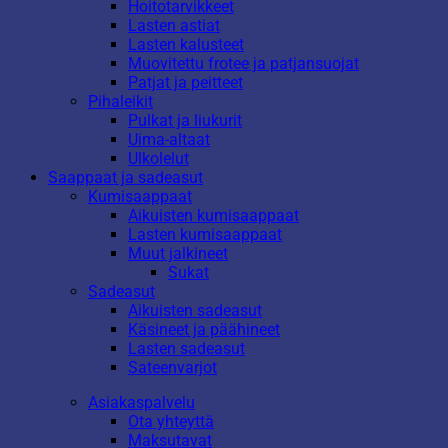
Hoitotarvikkeet
Lasten astiat
Lasten kalusteet
Muovitettu frotee ja patjansuojat
Patjat ja peitteet
Pihaleikit
Pulkat ja liukurit
Uima-altaat
Ulkolelut
Saappaat ja sadeasut
Kumisaappaat
Aikuisten kumisaappaat
Lasten kumisaappaat
Muut jalkineet
Sukat
Sadeasut
Aikuisten sadeasut
Käsineet ja päähineet
Lasten sadeasut
Sateenvarjot
Asiakaspalvelu
Ota yhteyttä
Maksutavat