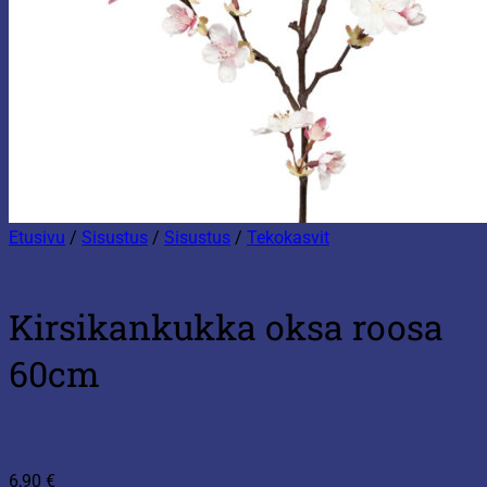
Etusivu
/
Sisustus
/
Sisustus
/
Tekokasvit
Kirsikankukka oksa roosa
60cm
6,90
€