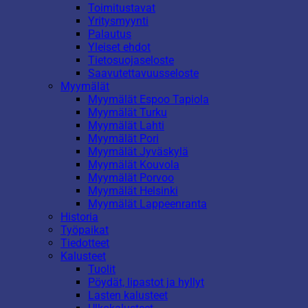
Toimitustavat
Yritysmyynti
Palautus
Yleiset ehdot
Tietosuojaseloste
Saavutettavuusseloste
Myymälät
Myymälät Espoo Tapiola
Myymälät Turku
Myymälät Lahti
Myymälät Pori
Myymälät Jyväskylä
Myymälät Kouvola
Myymälät Porvoo
Myymälät Helsinki
Myymälät Lappeenranta
Historia
Työpaikat
Tiedotteet
Kalusteet
Tuolit
Pöydät, lipastot ja hyllyt
Lasten kalusteet