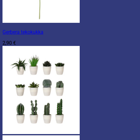
Gerbera tekokukka
2,90
€