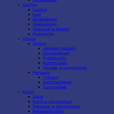
Ulkokalusteet
Säilytys
Laatikot
Korit
Kenkätelineet
Vaatesäilytys
Vesiastiat ja ämpärit
Piensäilytys
Siivous
Siivous
Jätteiden käsittely
Siivousvälineet
Pyykkihuolto
Kunnossapito
Parveke- ja kynnysmatot
Pienrauta
Työkalut
Sähkötarvikkeet
Turvatuotteet
Keittiö
Astiat
Kernit ja vahakankaat
Pakastus- ja säilytysrasiat
Kertakäyttöastiat