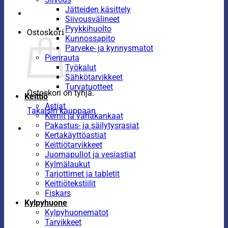
Jätteiden käsittely
Siivousvälineet
Pyykkihuolto
Ostoskori
Kunnossapito
Parveke- ja kynnysmatot
Pienrauta
Työkalut
Sähkötarvikkeet
Turvatuotteet
Ostoskori on tyhjä.
Keittiö
Astiat
Takaisin kauppaan
Kernit ja vahakankaat
Pakastus- ja säilytysrasiat
Kertakäyttöastiat
Keittiötarvikkeet
Juomapullot ja vesiastiat
Kylmälaukut
Tarjottimet ja tabletit
Keittiötekstiilit
Fiskars
Kylpyhuone
Kylpyhuonematot
Tarvikkeet