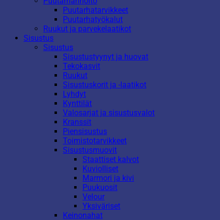
Puutarhanhoito
Puutarhatarvikkeet
Puutarhatyökalut
Ruukut ja parvekelaatikot
Sisustus
Sisustus
Sisustustyynyt ja huovat
Tekokasvit
Ruukut
Sisustuskorit ja -laatikot
Lyhdyt
Kynttilät
Valosarjat ja sisustusvalot
Kranssit
Piensisustus
Toimistotarvikkeet
Sisustusmuovit
Staattiset kalvot
Kuviolliset
Marmori ja kivi
Puukuosit
Velour
Yksiväriset
Keinonahat