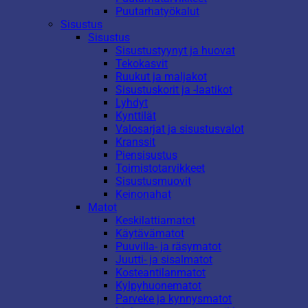
Puutarhatyökalut
Sisustus
Sisustus
Sisustustyynyt ja huovat
Tekokasvit
Ruukut ja maljakot
Sisustuskorit ja -laatikot
Lyhdyt
Kynttilät
Valosarjat ja sisustusvalot
Kranssit
Piensisustus
Toimistotarvikkeet
Sisustusmuovit
Keinonahat
Matot
Keskilattiamatot
Käytävämatot
Puuvilla- ja räsymatot
Juutti- ja sisalmatot
Kosteantilanmatot
Kylpyhuonematot
Parveke ja kynnysmatot