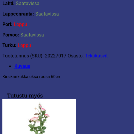
Lahti:
Saatavissa
Lappeenranta:
Saatavissa
Pori:
Loppu
Porvoo:
Saatavissa
Turku:
Loppu
Tuotetunnus (SKU):
20227017
Osasto:
Tekokasvit
Kuvaus
Kirsikankukka oksa roosa 60cm
Tutustu myös