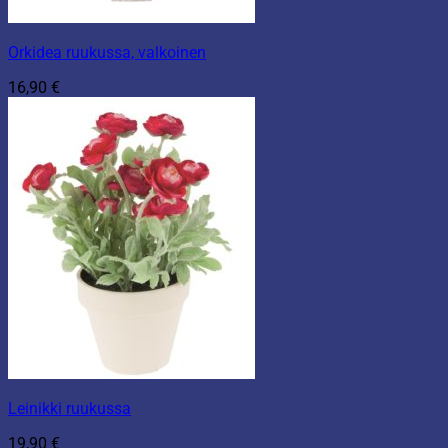
Orkidea ruukussa, valkoinen
16,90
€
Leinikki ruukussa
19,90
€