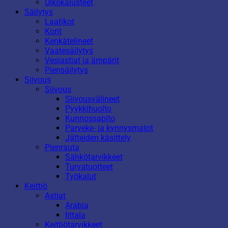
Ulkokalusteet
Säilytys
Laatikot
Korit
Kenkätelineet
Vaatesäilytys
Vesiastiat ja ämpärit
Piensäilytys
Siivous
Siivous
Siivousvälineet
Pyykkihuolto
Kunnossapito
Parveke- ja kynnysmatot
Jätteiden käsittely
Pienrauta
Sähkötarvikkeet
Turvatuotteet
Työkalut
Keittiö
Astiat
Arabia
Iittala
Keittiötarvikkeet