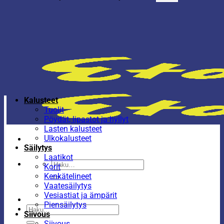
Kalusteet
Tuolit
Pöydät, lipastot ja hyllyt
Lasten kalusteet
Ulkokalusteet
Säilytys
Laatikot
Etsi:
Korit
Kenkätelineet
Vaatesäilytys
Vesiastiat ja ämpärit
Piensäilytys
Etsi:
Siivous
Siivous