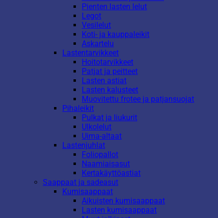
Pienten lasten lelut
Legot
Vesilelut
Koti- ja kauppaleikit
Askartelu
Lastentarvikkeet
Hoitotarvikkeet
Patjat ja peitteet
Lasten astiat
Lasten kalusteet
Muovitettu frotee ja patjansuojat
Pihaleikit
Pulkat ja liukurit
Ulkolelut
Uima-altaat
Lastenjuhlat
Foliopallot
Naamiaisasut
Kertakäyttöastiat
Saappaat ja sadeasut
Kumisaappaat
Aikuisten kumisaappaat
Lasten kumisaappaat