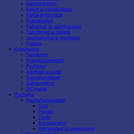
Keittiötekstiilit
Kernit ja vahakankaat
Kertakäyttöastiat
Kylmälaukut
Pakastus- ja säilytysrasiat
Tarjottimet ja tabletit
Juomapullot ja vesiastiat
Fiskars
Kylpyhuone
Tarvikkeet
Kylpyhuonematot
Pyyhkeet
Ammeet ja potat
Saunatarvikkeet
Suihkuverhot
WC-harjat
Puutarha
Puutarhakalusteet
Setit
Pöydät
Tuolit
Aurinkovarjot
Pehmusteet ja istuintyynyt