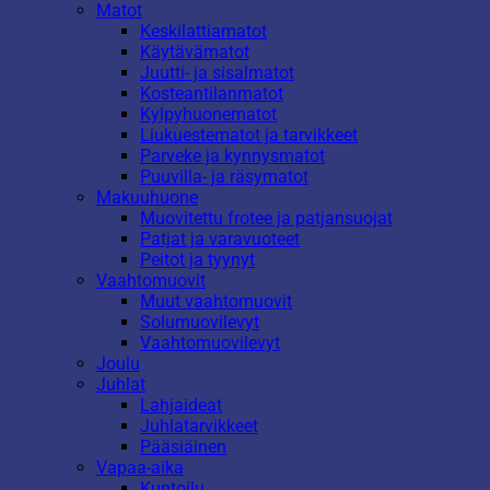
Matot
Keskilattiamatot
Käytävämatot
Juutti- ja sisalmatot
Kosteantilanmatot
Kylpyhuonematot
Liukuestematot ja tarvikkeet
Parveke ja kynnysmatot
Puuvilla- ja räsymatot
Makuuhuone
Muovitettu frotee ja patjansuojat
Patjat ja varavuoteet
Peitot ja tyynyt
Vaahtomuovit
Muut vaahtomuovit
Solumuovilevyt
Vaahtomuovilevyt
Joulu
Juhlat
Lahjaideat
Juhlatarvikkeet
Pääsiäinen
Vapaa-aika
Kuntoilu