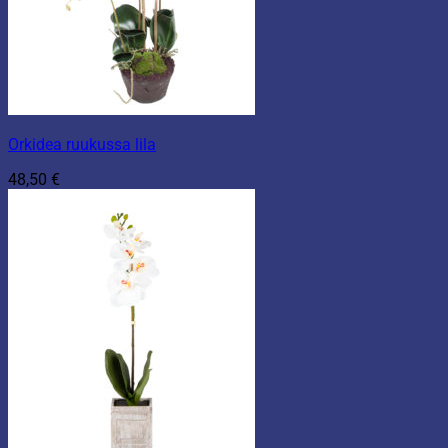
Orkidea ruukussa lila
48,50
€