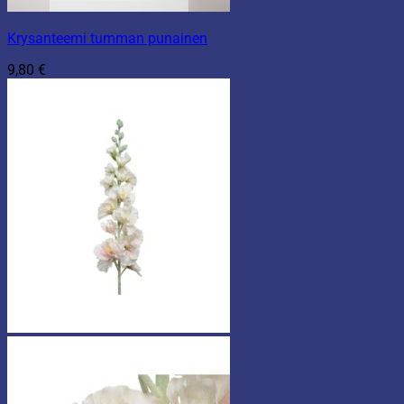
Krysanteemi tumman punainen
9,80
€