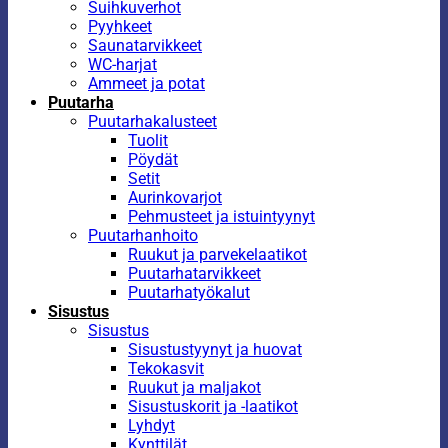
Suihkuverhot
Pyyhkeet
Saunatarvikkeet
WC-harjat
Ammeet ja potat
Puutarha
Puutarhakalusteet
Tuolit
Pöydät
Setit
Aurinkovarjot
Pehmusteet ja istuintyynyt
Puutarhanhoito
Ruukut ja parvekelaatikot
Puutarhatarvikkeet
Puutarhatyökalut
Sisustus
Sisustus
Sisustustyynyt ja huovat
Tekokasvit
Ruukut ja maljakot
Sisustuskorit ja -laatikot
Lyhdyt
Kynttilät