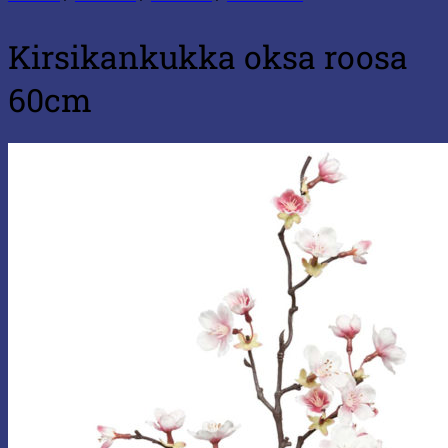
Kirsikankukka oksa roosa
60cm