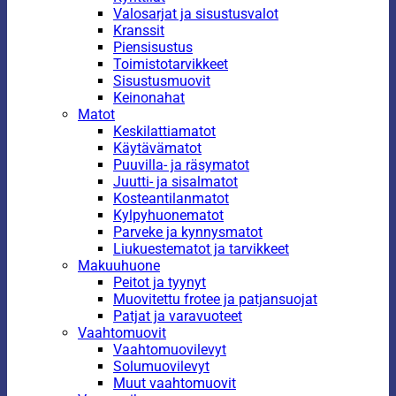
Valosarjat ja sisustusvalot
Kranssit
Piensisustus
Toimistotarvikkeet
Sisustusmuovit
Keinonahat
Matot
Keskilattiamatot
Käytävämatot
Puuvilla- ja räsymatot
Juutti- ja sisalmatot
Kosteantilanmatot
Kylpyhuonematot
Parveke ja kynnysmatot
Liukuestematot ja tarvikkeet
Makuuhuone
Peitot ja tyynyt
Muovitettu frotee ja patjansuojat
Patjat ja varavuoteet
Vaahtomuovit
Vaahtomuovilevyt
Solumuovilevyt
Muut vaahtomuovit