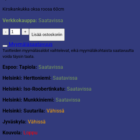
Kirsikankukka oksa roosa 60cm
Verkkokauppa:
Saatavissa
Kirsikankukka
Lisää ostoskoriin
oksa
roosa
Myymäläsaatavuus
60cm
Tuotteiden myymäläsaldot vaihtelevat, eikä myymäläkohtaista saatavuutta
määrä
voida täysin taata.
Espoo: Tapiola:
Saatavissa
Helsinki: Herttoniemi:
Saatavissa
Helsinki: Iso-Roobertinkatu:
Saatavissa
Helsinki: Munkkiniemi:
Saatavissa
Helsinki: Suutarila:
Vähissä
Jyväskyla:
Vähissä
Kouvola:
Loppu