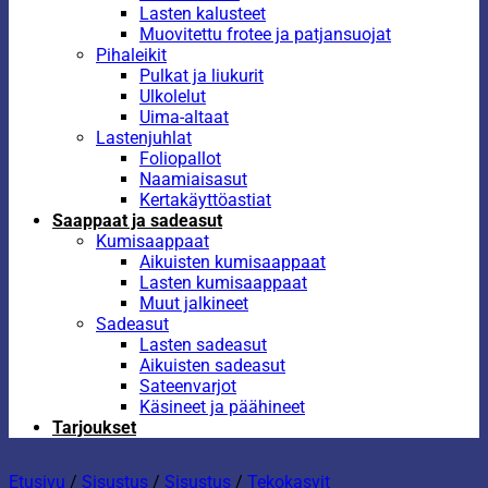
Lasten kalusteet
Muovitettu frotee ja patjansuojat
Pihaleikit
Pulkat ja liukurit
Ulkolelut
Uima-altaat
Lastenjuhlat
Foliopallot
Naamiaisasut
Kertakäyttöastiat
Saappaat ja sadeasut
Kumisaappaat
Aikuisten kumisaappaat
Lasten kumisaappaat
Muut jalkineet
Sadeasut
Lasten sadeasut
Aikuisten sadeasut
Sateenvarjot
Käsineet ja päähineet
Tarjoukset
Etusivu
/
Sisustus
/
Sisustus
/
Tekokasvit