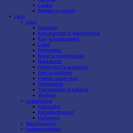
Laukut
Retkeily ja veneily
Lelut
Lelut
Askartelu
Keinuhevoset ja keppihevoset
Koti- ja kauppaleikit
Legot
Pehmolelut
Nuket ja nukenvaunut
Nukkekodit
Parkkitalot ja ajoneuvot
Pelit ja soittimet
Pienten lasten lelut
Potkuttelijat
Toimintalelut ja hahmot
Vesilelut
Lastenjuhlat
Foliopallot
Kertakäyttöastiat
Halloween
Naamiaisasut
Lastentarvikkeet