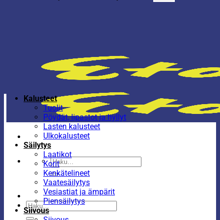
Kalusteet
Tuolit
Pöydät, lipastot ja hyllyt
Lasten kalusteet
Ulkokalusteet
Säilytys
Laatikot
Etsi:
Korit
Kenkätelineet
Vaatesäilytys
Vesiastiat ja ämpärit
Piensäilytys
Etsi:
Siivous
Siivous