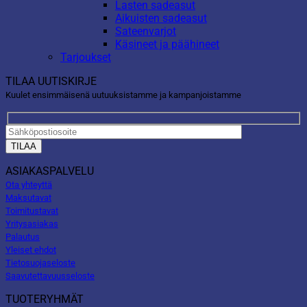
Lasten sadeasut
Aikuisten sadeasut
Sateenvarjot
Käsineet ja päähineet
Tarjoukset
TILAA UUTISKIRJE
Kuulet ensimmäisenä uutuuksistamme ja kampanjoistamme
ASIAKASPALVELU
Ota yhteyttä
Maksutavat
Toimitustavat
Yritysasiakas
Palautus
Yleiset ehdot
Tietosuojaseloste
Saavutettavuusseloste
TUOTERYHMÄT