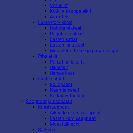
Vesilelut
Koti- ja kauppaleikit
Askartelu
Lastentarvikkeet
Hoitotarvikkeet
Patjat ja peitteet
Lasten astiat
Lasten kalusteet
Muovitettu frotee ja patjansuojat
Pihaleikit
Pulkat ja liukurit
Ulkolelut
Uima-altaat
Lastenjuhlat
Foliopallot
Naamiaisasut
Kertakäyttöastiat
Saappaat ja sadeasut
Kumisaappaat
Aikuisten kumisaappaat
Lasten kumisaappaat
Muut jalkineet
Sadeasut