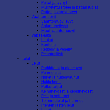
Peitot ja tyynyt
Muovitettu frotee ja patjansuojat
Patjat ja varavuoteet
Vaahtomuovit
Vaahtomuovilevyt
Solumuovilevyt
Muut vaahtomuovit
Vapaa-aika
Laukut
Kuntoilu
Retkeily ja veneily
Pelastusliivit
Lelut
Lelut
Parkkitalot ja ajoneuvot
Pehmolelut
Nuket ja nukenvaunut
Nukkekodit
Potkuttelijat
Keinuhevoset ja keppihevoset
Pelit ja soittimet
Toimintalelut ja hahmot
Pienten lasten lelut
Legot