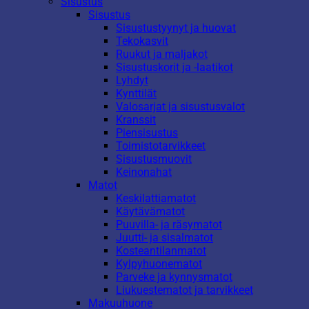
Sisustus
Sisustus
Sisustustyynyt ja huovat
Tekokasvit
Ruukut ja maljakot
Sisustuskorit ja -laatikot
Lyhdyt
Kynttilät
Valosarjat ja sisustusvalot
Kranssit
Piensisustus
Toimistotarvikkeet
Sisustusmuovit
Keinonahat
Matot
Keskilattiamatot
Käytävämatot
Puuvilla- ja räsymatot
Juutti- ja sisalmatot
Kosteantilanmatot
Kylpyhuonematot
Parveke ja kynnysmatot
Liukuestematot ja tarvikkeet
Makuuhuone