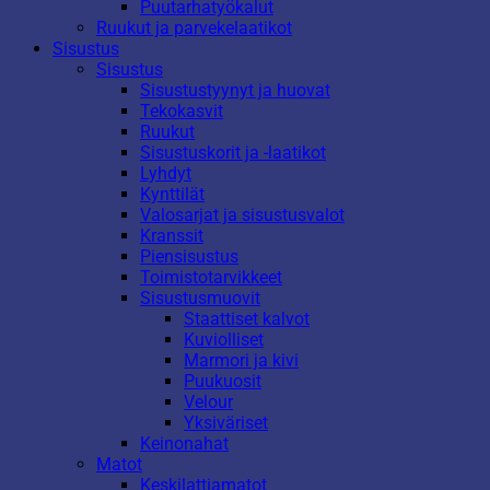
Puutarhatyökalut
Ruukut ja parvekelaatikot
Sisustus
Sisustus
Sisustustyynyt ja huovat
Tekokasvit
Ruukut
Sisustuskorit ja -laatikot
Lyhdyt
Kynttilät
Valosarjat ja sisustusvalot
Kranssit
Piensisustus
Toimistotarvikkeet
Sisustusmuovit
Staattiset kalvot
Kuviolliset
Marmori ja kivi
Puukuosit
Velour
Yksiväriset
Keinonahat
Matot
Keskilattiamatot