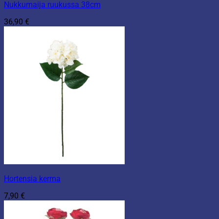
Nukkumaija ruukussa 38cm
36,90
€
Hortensia kerma
7,90
€