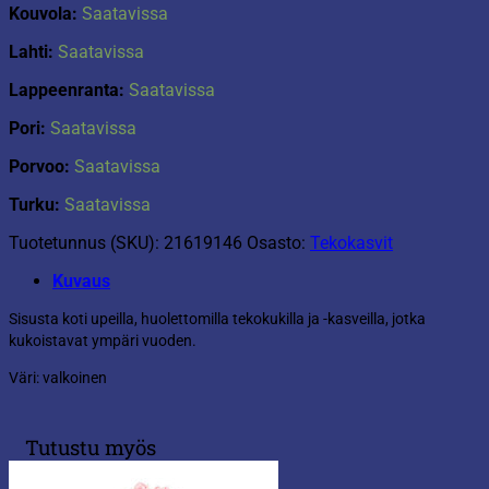
Kouvola:
Saatavissa
Lahti:
Saatavissa
Lappeenranta:
Saatavissa
Pori:
Saatavissa
Porvoo:
Saatavissa
Turku:
Saatavissa
Tuotetunnus (SKU):
21619146
Osasto:
Tekokasvit
Kuvaus
Sisusta koti upeilla, huolettomilla tekokukilla ja -kasveilla, jotka
kukoistavat ympäri vuoden.
Väri: valkoinen
Tutustu myös