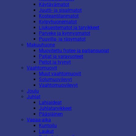
Käytävämatot
Juutti- ja sisalmatot
Kosteantilanmatot
Kylpyhuonematot
Liukuestematot ja tarvikkeet
Parveke ja kynnysmatot
Puuvilla- ja räsymatot
Makuuhuone
Muovitettu frotee ja patjansuojat
Patjat ja varavuoteet
Peitot ja tyynyt
Vaahtomuovit
Muut vaahtomuovit
Solumuovilevyt
Vaahtomuovilevyt
Joulu
Juhlat
Lahjaideat
Juhlatarvikkeet
Pääsiäinen
Vapaa-aika
Kuntoilu
Laukut