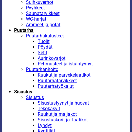
Suihkuverhot
Pyyhkeet
Saunatarvikkeet
WC-harjat
Ammeet ja potat
Puutarha
Puutarhakalusteet
Tuolit
Pöydät
Setit
Aurinkovarjot
Pehmusteet ja istuintyynyt
Puutarhanhoito
Ruukut ja parvekelaatikot
Puutarhatarvikkeet
Puutarhatyökalut
Sisustus
Sisustus
Sisustustyynyt ja huovat
Tekokasvit
Ruukut ja maljakot
Sisustuskorit ja -laatikot
Lyhdyt
Kynttilät