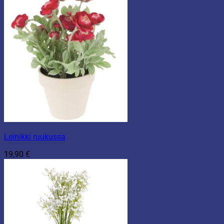
Leinikki ruukussa
19,90
€