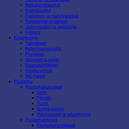
Kertakäyttöastiat
Kylmälaukut
Pakastus- ja säilytysrasiat
Tarjottimet ja tabletit
Juomapullot ja vesiastiat
Fiskars
Kylpyhuone
Tarvikkeet
Kylpyhuonematot
Pyyhkeet
Ammeet ja potat
Saunatarvikkeet
Suihkuverhot
WC-harjat
Puutarha
Puutarhakalusteet
Setit
Pöydät
Tuolit
Aurinkovarjot
Pehmusteet ja istuintyynyt
Puutarhanhoito
Puutarhatarvikkeet