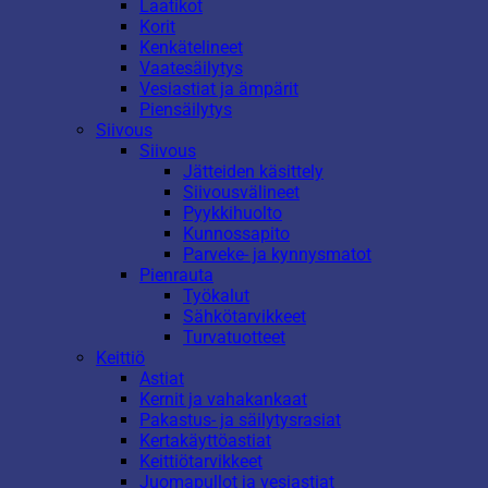
Laatikot
Korit
Kenkätelineet
Vaatesäilytys
Vesiastiat ja ämpärit
Piensäilytys
Siivous
Siivous
Jätteiden käsittely
Siivousvälineet
Pyykkihuolto
Kunnossapito
Parveke- ja kynnysmatot
Pienrauta
Työkalut
Sähkötarvikkeet
Turvatuotteet
Keittiö
Astiat
Kernit ja vahakankaat
Pakastus- ja säilytysrasiat
Kertakäyttöastiat
Keittiötarvikkeet
Juomapullot ja vesiastiat