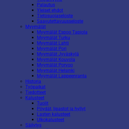
Palautus
Yleiset ehdot
Tietosuojaseloste
Saavutettavuusseloste
Myymälät
Myymälät Espoo Tapiola
Myymälät Turku
Myymälät Lahti
Myymälät Pori
Myymälät Jyväskylä
Myymälät Kouvola
Myymälät Porvoo
Myymälät Helsinki
Myymälät Lappeenranta
Historia
Työpaikat
Tiedotteet
Kalusteet
Tuolit
Pöydät, lipastot ja hyllyt
Lasten kalusteet
Ulkokalusteet
Säilytys