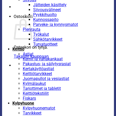
Jätteiden käsittely
Siivousvälineet
Pyykkihuolto
Ostoskori
Kunnossapito
Parveke- ja kynnysmatot
Pienrauta
Työkalut
Sähkötarvikkeet
Turvatuotteet
Ostoskori on tyhjä.
Keittiö
Astiat
Takaisin kauppaan
Kernit ja vahakankaat
Pakastus- ja säilytysrasiat
Kertakäyttöastiat
Keittiötarvikkeet
Juomapullot ja vesiastiat
Kylmälaukut
Tarjottimet ja tabletit
Keittiötekstiilit
Fiskars
Kylpyhuone
Kylpyhuonematot
Tarvikkeet