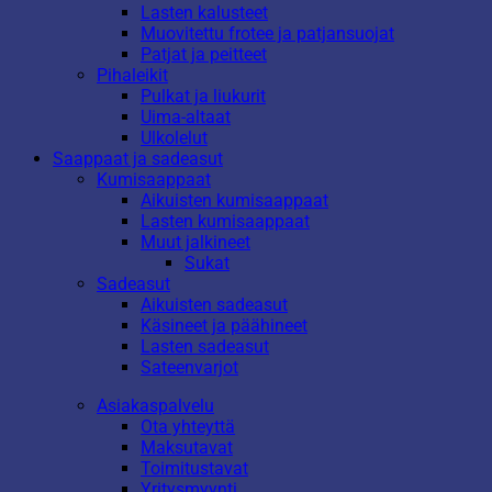
Lasten kalusteet
Muovitettu frotee ja patjansuojat
Patjat ja peitteet
Pihaleikit
Pulkat ja liukurit
Uima-altaat
Ulkolelut
Saappaat ja sadeasut
Kumisaappaat
Aikuisten kumisaappaat
Lasten kumisaappaat
Muut jalkineet
Sukat
Sadeasut
Aikuisten sadeasut
Käsineet ja päähineet
Lasten sadeasut
Sateenvarjot
Asiakaspalvelu
Ota yhteyttä
Maksutavat
Toimitustavat
Yritysmyynti