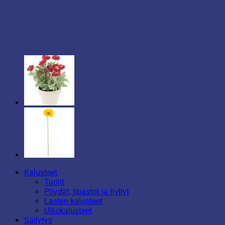
Kalusteet
Tuolit
Pöydät, lipastot ja hyllyt
Lasten kalusteet
Ulkokalusteet
Säilytys