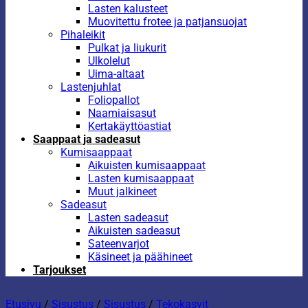
Lasten kalusteet
Muovitettu frotee ja patjansuojat
Pihaleikit
Pulkat ja liukurit
Ulkolelut
Uima-altaat
Lastenjuhlat
Foliopallot
Naamiaisasut
Kertakäyttöastiat
Saappaat ja sadeasut
Kumisaappaat
Aikuisten kumisaappaat
Lasten kumisaappaat
Muut jalkineet
Sadeasut
Lasten sadeasut
Aikuisten sadeasut
Sateenvarjot
Käsineet ja päähineet
Tarjoukset
Etusivu
/
Sisustus
/
Sisustus
/
Tekokasvit