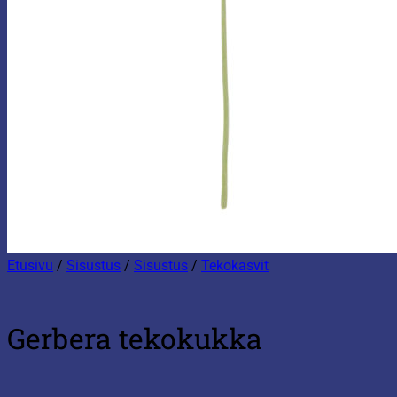
Etusivu
/
Sisustus
/
Sisustus
/
Tekokasvit
Gerbera tekokukka