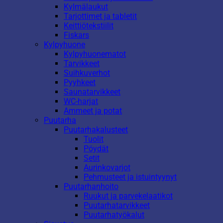
Kylmälaukut
Tarjottimet ja tabletit
Keittiötekstiilit
Fiskars
Kylpyhuone
Kylpyhuonematot
Tarvikkeet
Suihkuverhot
Pyyhkeet
Saunatarvikkeet
WC-harjat
Ammeet ja potat
Puutarha
Puutarhakalusteet
Tuolit
Pöydät
Setit
Aurinkovarjot
Pehmusteet ja istuintyynyt
Puutarhanhoito
Ruukut ja parvekelaatikot
Puutarhatarvikkeet
Puutarhatyökalut