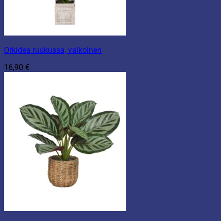
Orkidea ruukussa, valkoinen
16,90
€