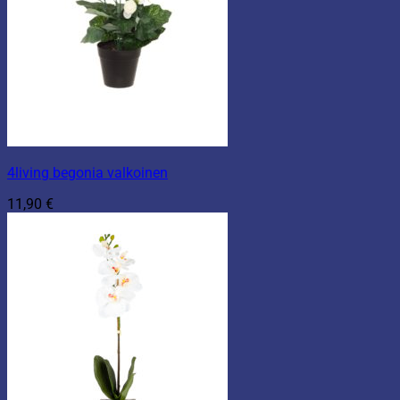
4living begonia valkoinen
11,90
€