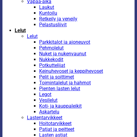
Vapaa-aika
Laukut
Kuntoilu
Retkeily ja veneily
Pelastusliivit
Lelut
Lelut
Parkkitalot ja ajoneuvot
Pehmolelut
Nuket ja nukenvaunut
Nukkekodit
Potkuttelijat
Keinuhevoset ja keppihevoset
Pelit ja soittimet
Toimintalelut ja hahmot
Pienten lasten lelut
Legot
Vesilelut
Koti- ja kauppaleikit
Askartelu
Lastentarvikkeet
Hoitotarvikkeet
Patjat ja peitteet
Lasten astiat