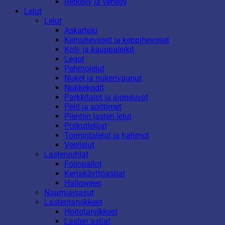
Retkeily ja veneily
Lelut
Lelut
Askartelu
Keinuhevoset ja keppihevoset
Koti- ja kauppaleikit
Legot
Pehmolelut
Nuket ja nukenvaunut
Nukkekodit
Parkkitalot ja ajoneuvot
Pelit ja soittimet
Pienten lasten lelut
Potkuttelijat
Toimintalelut ja hahmot
Vesilelut
Lastenjuhlat
Foliopallot
Kertakäyttöastiat
Halloween
Naamiaisasut
Lastentarvikkeet
Hoitotarvikkeet
Lasten astiat