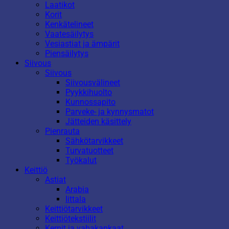
Laatikot
Korit
Kenkätelineet
Vaatesäilytys
Vesiastiat ja ämpärit
Piensäilytys
Siivous
Siivous
Siivousvälineet
Pyykkihuolto
Kunnossapito
Parveke- ja kynnysmatot
Jätteiden käsittely
Pienrauta
Sähkötarvikkeet
Turvatuotteet
Työkalut
Keittiö
Astiat
Arabia
Iittala
Keittiötarvikkeet
Keittiötekstiilit
Kernit ja vahakankaat