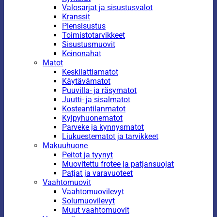
Valosarjat ja sisustusvalot
Kranssit
Piensisustus
Toimistotarvikkeet
Sisustusmuovit
Keinonahat
Matot
Keskilattiamatot
Käytävämatot
Puuvilla- ja räsymatot
Juutti- ja sisalmatot
Kosteantilanmatot
Kylpyhuonematot
Parveke ja kynnysmatot
Liukuestematot ja tarvikkeet
Makuuhuone
Peitot ja tyynyt
Muovitettu frotee ja patjansuojat
Patjat ja varavuoteet
Vaahtomuovit
Vaahtomuovilevyt
Solumuovilevyt
Muut vaahtomuovit