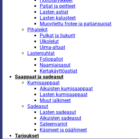
Hoitotarvikkeet
Patjat ja peitteet
Lasten astiat
Lasten kalusteet
Muovitettu frotee ja patjansuojat
Pihaleikit
Pulkat ja liukurit
Ulkolelut
Uima-altaat
Lastenjuhlat
Foliopallot
Naamiaisasut
Kertakäyttöastiat
Saappaat ja sadeasut
Kumisaappaat
Aikuisten kumisaappaat
Lasten kumisaappaat
Muut jalkineet
Sadeasut
Lasten sadeasut
Aikuisten sadeasut
Sateenvarjot
Käsineet ja päähineet
Tarjoukset