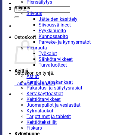
Piensäilytys
Siivous
Etsi:
Siivous
Jätteiden käsittely
Siivousvälineet
Pyykkihuolto
Kunnossapito
Ostoskori
Parveke- ja kynnysmatot
Pienrauta
Työkalut
Sähkötarvikkeet
Turvatuotteet
Keittiö
Ostoskori on tyhjä.
Astiat
Kernit ja vahakankaat
Takaisin kauppaan
Pakastus- ja säilytysrasiat
Kertakäyttöastiat
Keittiötarvikkeet
Juomapullot ja vesiastiat
Kylmälaukut
Tarjottimet ja tabletit
Keittiötekstiilit
Fiskars
Kylpyhuone