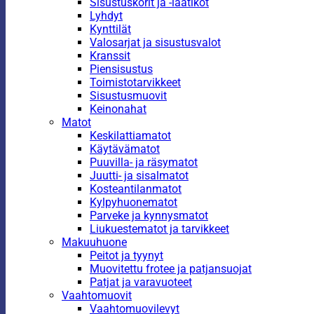
Sisustuskorit ja -laatikot
Lyhdyt
Kynttilät
Valosarjat ja sisustusvalot
Kranssit
Piensisustus
Toimistotarvikkeet
Sisustusmuovit
Keinonahat
Matot
Keskilattiamatot
Käytävämatot
Puuvilla- ja räsymatot
Juutti- ja sisalmatot
Kosteantilanmatot
Kylpyhuonematot
Parveke ja kynnysmatot
Liukuestematot ja tarvikkeet
Makuuhuone
Peitot ja tyynyt
Muovitettu frotee ja patjansuojat
Patjat ja varavuoteet
Vaahtomuovit
Vaahtomuovilevyt