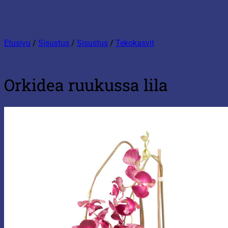
Etusivu
/
Sisustus
/
Sisustus
/
Tekokasvit
Orkidea ruukussa lila