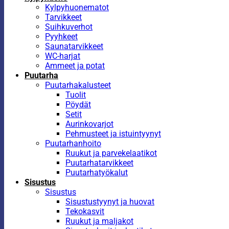
Kylpyhuonematot
Tarvikkeet
Suihkuverhot
Pyyhkeet
Saunatarvikkeet
WC-harjat
Ammeet ja potat
Puutarha
Puutarhakalusteet
Tuolit
Pöydät
Setit
Aurinkovarjot
Pehmusteet ja istuintyynyt
Puutarhanhoito
Ruukut ja parvekelaatikot
Puutarhatarvikkeet
Puutarhatyökalut
Sisustus
Sisustus
Sisustustyynyt ja huovat
Tekokasvit
Ruukut ja maljakot