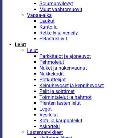
Solumuovilevyt
Muut vaahtomuovit
Vapaa-aika
Laukut
Kuntoilu
Retkeily ja veneily
Pelastusliivit
Lelut
Lelut
Parkkitalot ja ajoneuvot
Pehmolelut
Nuket ja nukenvaunut
Nukkekodit
Potkuttelijat
Keinuhevoset ja keppihevoset
Pelit ja soittimet
Toimintalelut ja hahmot
Pienten lasten lelut
Legot
Vesilelut
Koti- ja kauppaleikit
Askartelu
Lastentarvikkeet