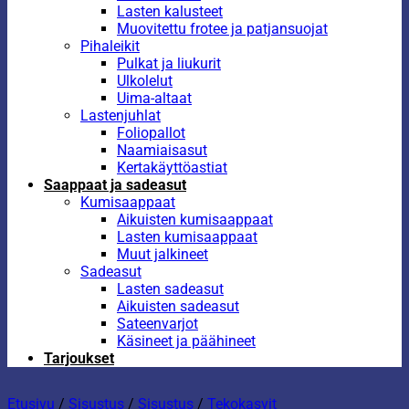
Lasten kalusteet
Muovitettu frotee ja patjansuojat
Pihaleikit
Pulkat ja liukurit
Ulkolelut
Uima-altaat
Lastenjuhlat
Foliopallot
Naamiaisasut
Kertakäyttöastiat
Saappaat ja sadeasut
Kumisaappaat
Aikuisten kumisaappaat
Lasten kumisaappaat
Muut jalkineet
Sadeasut
Lasten sadeasut
Aikuisten sadeasut
Sateenvarjot
Käsineet ja päähineet
Tarjoukset
Etusivu
/
Sisustus
/
Sisustus
/
Tekokasvit