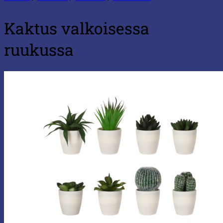
Kaktus valkoisessa
ruukussa