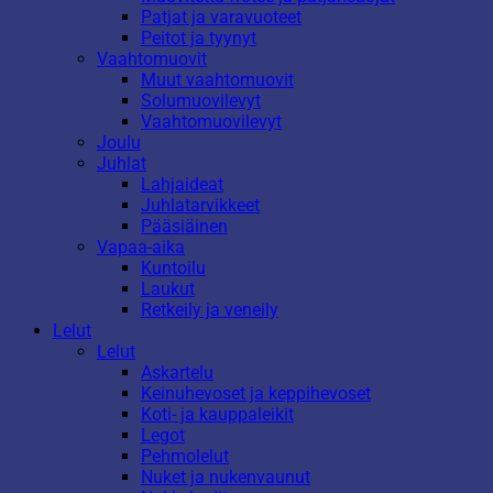
Patjat ja varavuoteet
Peitot ja tyynyt
Vaahtomuovit
Muut vaahtomuovit
Solumuovilevyt
Vaahtomuovilevyt
Joulu
Juhlat
Lahjaideat
Juhlatarvikkeet
Pääsiäinen
Vapaa-aika
Kuntoilu
Laukut
Retkeily ja veneily
Lelut
Lelut
Askartelu
Keinuhevoset ja keppihevoset
Koti- ja kauppaleikit
Legot
Pehmolelut
Nuket ja nukenvaunut