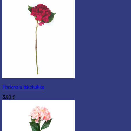
Hortensia tekokukka
5,90
€