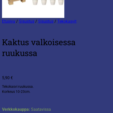
Etusivu
/
Sisustus
/
Sisustus
/
Tekokasvit
Kaktus valkoisessa
ruukussa
5,90
€
Tekokasvi ruukussa.
Korkeus 10-23cm.
Verkkokauppa:
Saatavissa