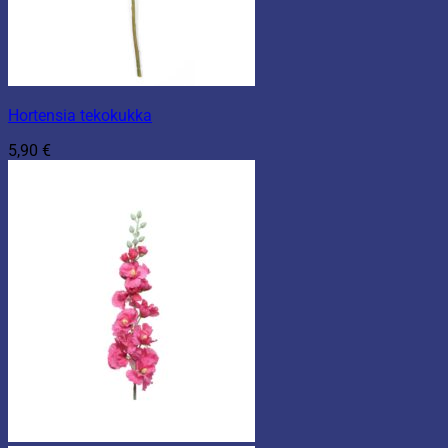
Hortensia tekokukka
5,90
€