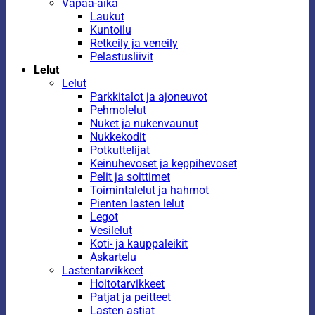
Vapaa-aika
Laukut
Kuntoilu
Retkeily ja veneily
Pelastusliivit
Lelut
Lelut
Parkkitalot ja ajoneuvot
Pehmolelut
Nuket ja nukenvaunut
Nukkekodit
Potkuttelijat
Keinuhevoset ja keppihevoset
Pelit ja soittimet
Toimintalelut ja hahmot
Pienten lasten lelut
Legot
Vesilelut
Koti- ja kauppaleikit
Askartelu
Lastentarvikkeet
Hoitotarvikkeet
Patjat ja peitteet
Lasten astiat