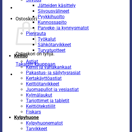
Jätteiden käsittely
Siivousvälineet
Pyykkihuolto
Ostoskori
Kunnossapito
Parveke- ja kynnysmatot
Pienrauta
Työkalut
Sähkötarvikkeet
Turvatuotteet
Ostoskori on tyhjä.
Keittiö
Astiat
Takaisin kauppaan
Kernit ja vahakankaat
Pakastus- ja säilytysrasiat
Kertakäyttöastiat
Keittiötarvikkeet
Juomapullot ja vesiastiat
Kylmälaukut
Tarjottimet ja tabletit
Keittiötekstiilit
Fiskars
Kylpyhuone
Kylpyhuonematot
Tarvikkeet