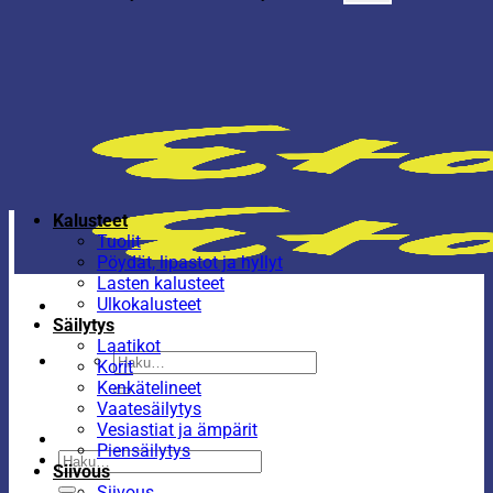
Kalusteet
Tuolit
Pöydät, lipastot ja hyllyt
Lasten kalusteet
Ulkokalusteet
Säilytys
Laatikot
Etsi:
Korit
Kenkätelineet
Vaatesäilytys
Vesiastiat ja ämpärit
Piensäilytys
Etsi:
Siivous
Siivous