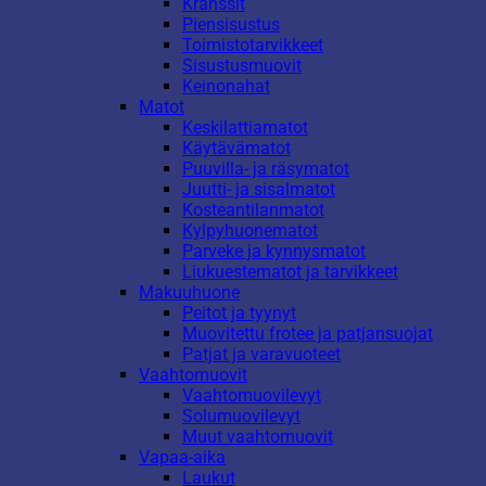
Kranssit
Piensisustus
Toimistotarvikkeet
Sisustusmuovit
Keinonahat
Matot
Keskilattiamatot
Käytävämatot
Puuvilla- ja räsymatot
Juutti- ja sisalmatot
Kosteantilanmatot
Kylpyhuonematot
Parveke ja kynnysmatot
Liukuestematot ja tarvikkeet
Makuuhuone
Peitot ja tyynyt
Muovitettu frotee ja patjansuojat
Patjat ja varavuoteet
Vaahtomuovit
Vaahtomuovilevyt
Solumuovilevyt
Muut vaahtomuovit
Vapaa-aika
Laukut