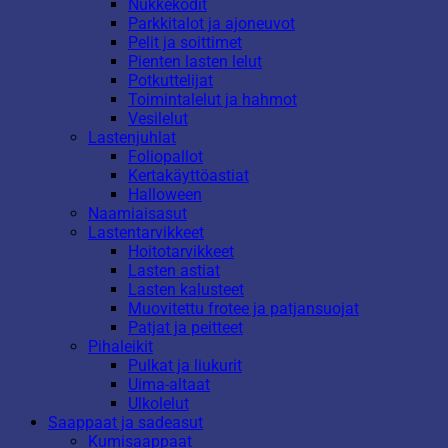
Nukkekodit
Parkkitalot ja ajoneuvot
Pelit ja soittimet
Pienten lasten lelut
Potkuttelijat
Toimintalelut ja hahmot
Vesilelut
Lastenjuhlat
Foliopallot
Kertakäyttöastiat
Halloween
Naamiaisasut
Lastentarvikkeet
Hoitotarvikkeet
Lasten astiat
Lasten kalusteet
Muovitettu frotee ja patjansuojat
Patjat ja peitteet
Pihaleikit
Pulkat ja liukurit
Uima-altaat
Ulkolelut
Saappaat ja sadeasut
Kumisaappaat