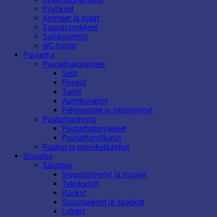
Pyyhkeet
Ammeet ja potat
Saunatarvikkeet
Suihkuverhot
WC-harjat
Puutarha
Puutarhakalusteet
Setit
Pöydät
Tuolit
Aurinkovarjot
Pehmusteet ja istuintyynyt
Puutarhanhoito
Puutarhatarvikkeet
Puutarhatyökalut
Ruukut ja parvekelaatikot
Sisustus
Sisustus
Sisustustyynyt ja huovat
Tekokasvit
Ruukut
Sisustuskorit ja -laatikot
Lyhdyt