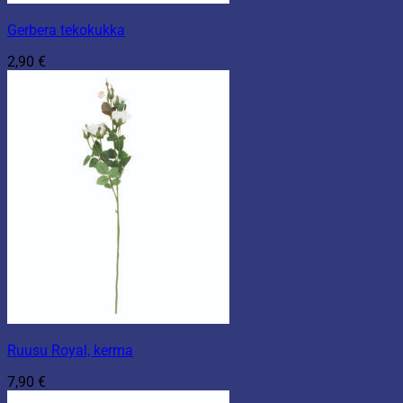
Gerbera tekokukka
2,90
€
Ruusu Royal, kerma
7,90
€