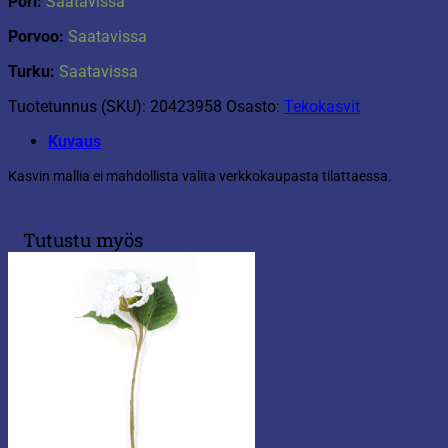
Pori:
Saatavissa
Porvoo:
Saatavissa
Turku:
Saatavissa
Tuotetunnus (SKU):
20423958
Osasto:
Tekokasvit
Kuvaus
Kasvin mallia ei mahdollista valita verkkokaupasta tilattaessa.
Tutustu myös