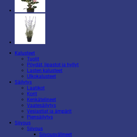
Kalusteet
Tuolit
Pöydät, lipastot ja hyllyt
Lasten kalusteet
Ulkokalusteet
Säilytys
Laatikot
Korit
Kenkätelineet
Vaatesäilytys
Vesiastiat ja ämpärit
Piensäilytys
Siivous
Siivous
Siivousvälineet