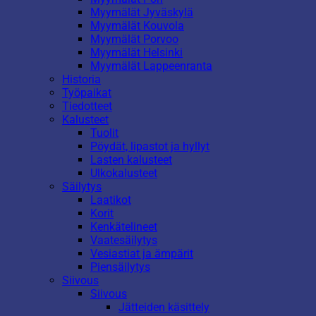
Myymälät Jyväskylä
Myymälät Kouvola
Myymälät Porvoo
Myymälät Helsinki
Myymälät Lappeenranta
Historia
Työpaikat
Tiedotteet
Kalusteet
Tuolit
Pöydät, lipastot ja hyllyt
Lasten kalusteet
Ulkokalusteet
Säilytys
Laatikot
Korit
Kenkätelineet
Vaatesäilytys
Vesiastiat ja ämpärit
Piensäilytys
Siivous
Siivous
Jätteiden käsittely