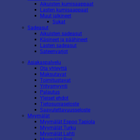
Aikuisten kumisaappaat
Lasten kumisaappaat
Muut jalkineet
Sukat
Sadeasut
Aikuisten sadeasut
Käsineet ja päähineet
Lasten sadeasut
Sateenvarjot
Asiakaspalvelu
Ota yhteyttä
Maksutavat
Toimitustavat
Yritysmyynti
Palautus
Yleiset ehdot
Tietosuojaseloste
Saavutettavuusseloste
Myymälät
Myymälät Espoo Tapiola
Myymälät Turku
Myymälät Lahti
Myymälät Pori