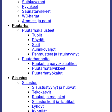
Suihkuverhot
Pyyhkeet
Saunatarvikkeet
WC-harjat
Ammeet ja potat
Puutarha
Puutarhakalusteet
Tuolit
Pöydät
Setit
Aurinkovarjot
Pehmusteet ja istuintyynyt
Puutarhanhoito
Ruukut ja parvekelaatikot
Puutarhatarvikkeet
Puutarhatyökalut
Sisustus
Sisustus
Sisustustyynyt ja huovat
Tekokasvit
Ruukut ja maljakot
Sisustuskorit ja -laatikot
Lyhdyt
Kynttilät