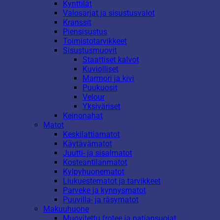
Kynttilät
Valosarjat ja sisustusvalot
Kranssit
Piensisustus
Toimistotarvikkeet
Sisustusmuovit
Staattiset kalvot
Kuviolliset
Marmori ja kivi
Puukuosit
Velour
Yksiväriset
Keinonahat
Matot
Keskilattiamatot
Käytävämatot
Juutti- ja sisalmatot
Kosteantilanmatot
Kylpyhuonematot
Liukuestematot ja tarvikkeet
Parveke ja kynnysmatot
Puuvilla- ja räsymatot
Makuuhuone
Muovitettu frotee ja patjansuojat