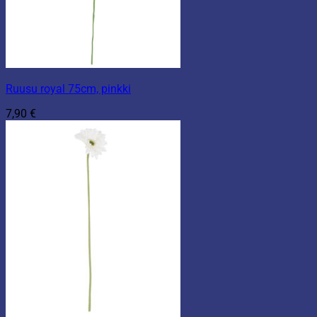
Ruusu royal 75cm, pinkki
7,90
€