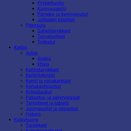
Pyykkihuolto
Kunnossapito
Parveke- ja kynnysmatot
Jätteiden käsittely
Pienrauta
Sähkötarvikkeet
Turvatuotteet
Työkalut
Keittiö
Astiat
Arabia
Iittala
Keittiötarvikkeet
Keittiötekstiilit
Kernit ja vahakankaat
Kertakäyttöastiat
Kylmälaukut
Pakastus- ja säilytysrasiat
Tarjottimet ja tabletit
Juomapullot ja vesiastiat
Fiskars
Kylpyhuone
Tarvikkeet
Kylpyhuonematot