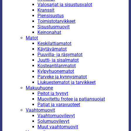
Valosarjat ja sisustusvalot
Kranssit
Piensisustus
Toimistotarvikkeet
Sisustusmuovit
Keinonahat
Matot
Keskilattiamatot
Käytävämatot
Puuvilla- ja räsymatot
Juutti- ja sisalmatot
Kosteantilanmatot
Kylpyhuonematot
Parveke ja kynnysmatot
Liukuestematot ja tarvikkeet
Makuuhuone
Peitot ja tyynyt
Muovitettu frotee ja patjansuojat
Patjat ja varavuoteet
Vaahtomuovit
Vaahtomuovilevyt
Solumuovilevyt
Muut vaahtomuovit