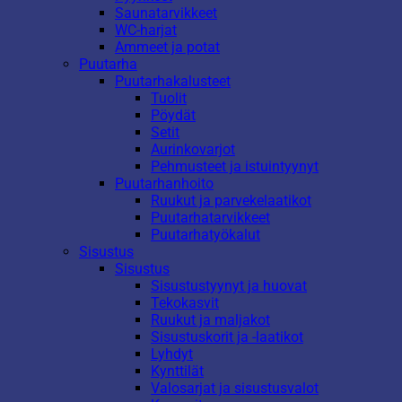
Saunatarvikkeet
WC-harjat
Ammeet ja potat
Puutarha
Puutarhakalusteet
Tuolit
Pöydät
Setit
Aurinkovarjot
Pehmusteet ja istuintyynyt
Puutarhanhoito
Ruukut ja parvekelaatikot
Puutarhatarvikkeet
Puutarhatyökalut
Sisustus
Sisustus
Sisustustyynyt ja huovat
Tekokasvit
Ruukut ja maljakot
Sisustuskorit ja -laatikot
Lyhdyt
Kynttilät
Valosarjat ja sisustusvalot