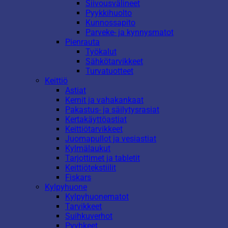
Siivousvälineet
Pyykkihuolto
Kunnossapito
Parveke- ja kynnysmatot
Pienrauta
Työkalut
Sähkötarvikkeet
Turvatuotteet
Keittiö
Astiat
Kernit ja vahakankaat
Pakastus- ja säilytysrasiat
Kertakäyttöastiat
Keittiötarvikkeet
Juomapullot ja vesiastiat
Kylmälaukut
Tarjottimet ja tabletit
Keittiötekstiilit
Fiskars
Kylpyhuone
Kylpyhuonematot
Tarvikkeet
Suihkuverhot
Pyyhkeet