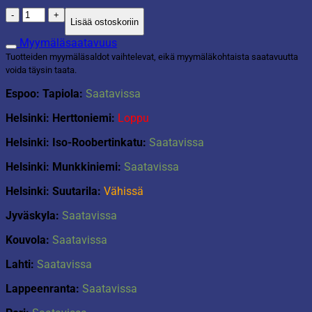
Kaktus
Lisää ostoskoriin
valkoisessa
ruukussa
Myymäläsaatavuus
määrä
Tuotteiden myymäläsaldot vaihtelevat, eikä myymäläkohtaista saatavuutta
voida täysin taata.
Espoo: Tapiola:
Saatavissa
Helsinki: Herttoniemi:
Loppu
Helsinki: Iso-Roobertinkatu:
Saatavissa
Helsinki: Munkkiniemi:
Saatavissa
Helsinki: Suutarila:
Vähissä
Jyväskyla:
Saatavissa
Kouvola:
Saatavissa
Lahti:
Saatavissa
Lappeenranta:
Saatavissa