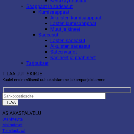
Kertakäyttöastiat
Saappaat ja sadeasut
Kumisaappaat
Aikuisten kumisaappaat
Lasten kumisaappaat
Muut jalkineet
Sadeasut
Lasten sadeasut
Aikuisten sadeasut
Sateenvarjot
Käsineet ja päähineet
Tarjoukset
TILAA UUTISKIRJE
Kuulet ensimmäisenä uutuuksistamme ja kampanjoistamme
ASIAKASPALVELU
Ota yhteyttä
Maksutavat
Toimitustavat