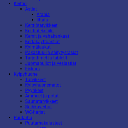
Keittiö
Astiat
Arabia
Iittala
Keittiötarvikkeet
Keittiötekstiilit
Kernit ja vahakankaat
Kertakäyttöastiat
Kylmälaukut
Pakastus- ja säilytysrasiat
Tarjottimet ja tabletit
Juomapullot ja vesiastiat
Fiskars
Kylpyhuone
Tarvikkeet
Kylpyhuonematot
Pyyhkeet
Ammeet ja potat
Saunatarvikkeet
Suihkuverhot
WC-harjat
Puutarha
Puutarhakalusteet