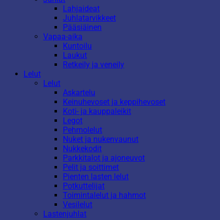
Lahjaideat
Juhlatarvikkeet
Pääsiäinen
Vapaa-aika
Kuntoilu
Laukut
Retkeily ja veneily
Lelut
Lelut
Askartelu
Keinuhevoset ja keppihevoset
Koti- ja kauppaleikit
Legot
Pehmolelut
Nuket ja nukenvaunut
Nukkekodit
Parkkitalot ja ajoneuvot
Pelit ja soittimet
Pienten lasten lelut
Potkuttelijat
Toimintalelut ja hahmot
Vesilelut
Lastenjuhlat