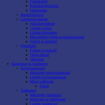
Foliopallot
Kertakäyttöastiat
Halloween
Naamiaisasut
Lastentarvikkeet
Hoitotarvikkeet
Lasten astiat
Lasten kalusteet
Muovitettu frotee ja patjansuojat
Patjat ja peitteet
Pihaleikit
Pulkat ja liukurit
Uima-altaat
Ulkolelut
Saappaat ja sadeasut
Kumisaappaat
Aikuisten kumisaappaat
Lasten kumisaappaat
Muut jalkineet
Sukat
Sadeasut
Aikuisten sadeasut
Käsineet ja päähineet
Lasten sadeasut