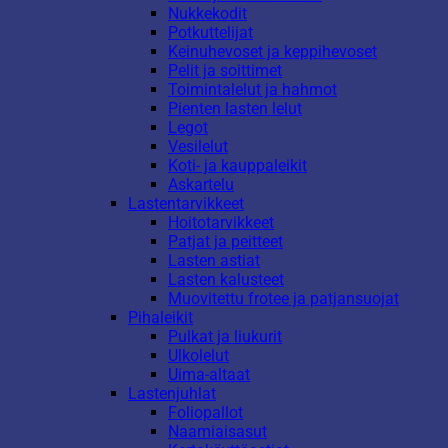
Nukkekodit
Potkuttelijat
Keinuhevoset ja keppihevoset
Pelit ja soittimet
Toimintalelut ja hahmot
Pienten lasten lelut
Legot
Vesilelut
Koti- ja kauppaleikit
Askartelu
Lastentarvikkeet
Hoitotarvikkeet
Patjat ja peitteet
Lasten astiat
Lasten kalusteet
Muovitettu frotee ja patjansuojat
Pihaleikit
Pulkat ja liukurit
Ulkolelut
Uima-altaat
Lastenjuhlat
Foliopallot
Naamiaisasut