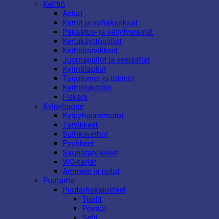
Keittiö
Astiat
Kernit ja vahakankaat
Pakastus- ja säilytysrasiat
Kertakäyttöastiat
Keittiötarvikkeet
Juomapullot ja vesiastiat
Kylmälaukut
Tarjottimet ja tabletit
Keittiötekstiilit
Fiskars
Kylpyhuone
Kylpyhuonematot
Tarvikkeet
Suihkuverhot
Pyyhkeet
Saunatarvikkeet
WC-harjat
Ammeet ja potat
Puutarha
Puutarhakalusteet
Tuolit
Pöydät
Setit