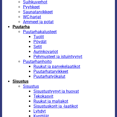
Suihkuverhot
Pyyhkeet
Saunatarvikkeet
WC-harjat
Ammeet ja potat
Puutarha
Puutarhakalusteet
Tuolit
Pöydät
Setit
Aurinkovarjot
Pehmusteet ja istuintyynyt
Puutarhanhoito
Ruukut ja parvekelaatikot
Puutarhatarvikkeet
Puutarhatyökalut
Sisustus
Sisustus
Sisustustyynyt ja huovat
Tekokasvit
Ruukut ja maljakot
Sisustuskorit ja -laatikot
Lyhdyt
Kynttilät