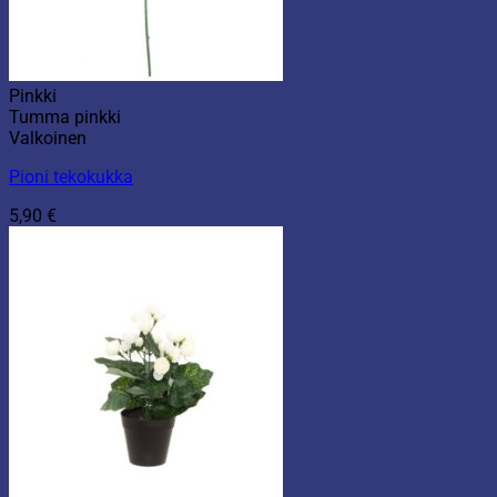
Pinkki
Tumma pinkki
Valkoinen
Pioni tekokukka
5,90
€