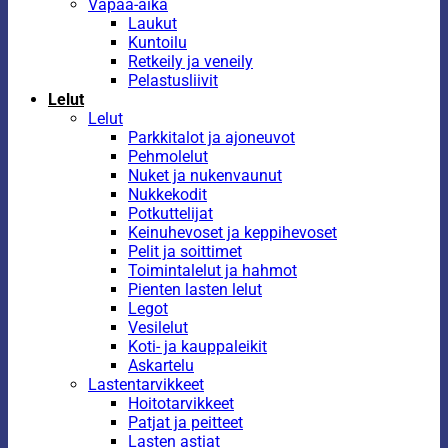
Vapaa-aika
Laukut
Kuntoilu
Retkeily ja veneily
Pelastusliivit
Lelut
Lelut
Parkkitalot ja ajoneuvot
Pehmolelut
Nuket ja nukenvaunut
Nukkekodit
Potkuttelijat
Keinuhevoset ja keppihevoset
Pelit ja soittimet
Toimintalelut ja hahmot
Pienten lasten lelut
Legot
Vesilelut
Koti- ja kauppaleikit
Askartelu
Lastentarvikkeet
Hoitotarvikkeet
Patjat ja peitteet
Lasten astiat