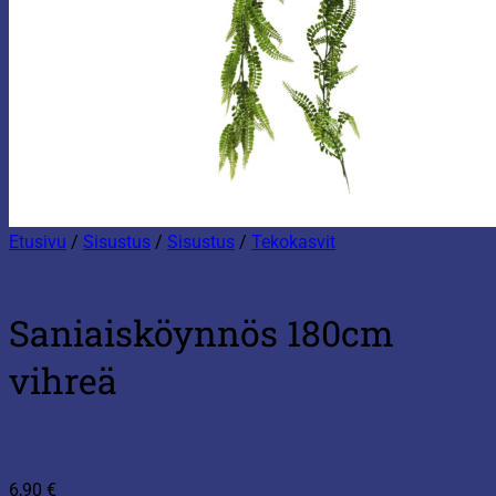
Etusivu
/
Sisustus
/
Sisustus
/
Tekokasvit
Saniaisköynnös 180cm
vihreä
6,90
€