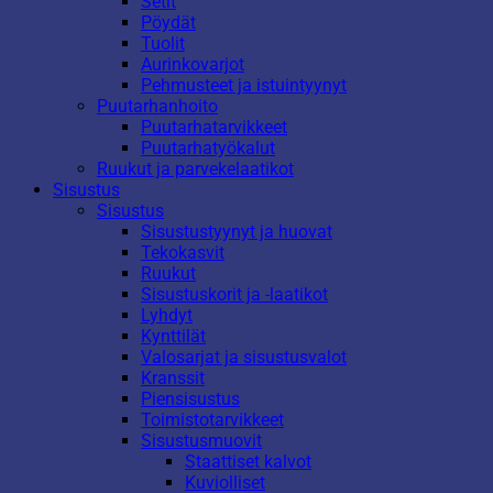
Setit
Pöydät
Tuolit
Aurinkovarjot
Pehmusteet ja istuintyynyt
Puutarhanhoito
Puutarhatarvikkeet
Puutarhatyökalut
Ruukut ja parvekelaatikot
Sisustus
Sisustus
Sisustustyynyt ja huovat
Tekokasvit
Ruukut
Sisustuskorit ja -laatikot
Lyhdyt
Kynttilät
Valosarjat ja sisustusvalot
Kranssit
Piensisustus
Toimistotarvikkeet
Sisustusmuovit
Staattiset kalvot
Kuviolliset