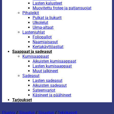
Lasten kalusteet
Muovitettu frotee ja patjansuojat
Pihaleikit
Pulkat ja liukurit
Ulkolelut
Uima-altaat
Lastenjuhlat
Foliopallot
Naamiaisasut
Kertakäyttöastiat
Saappaat ja sadeasut
Kumisaappaat
Aikuisten kumisaappaat
Lasten kumisaappaat
Muut jalkineet
Sadeasut
Lasten sadeasut
Aikuisten sadeasut
Sateenvarjot
Käsineet ja päähineet
Tarjoukset
Etusivu
/
Sisustus
/
Sisustus
/
Tekokasvit