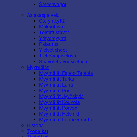
Sateenvarjot
Asiakaspalvelu
Ota yhteyttä
Maksutavat
Toimitustavat
Yritysmyynti
Palautus
Yleiset ehdot
Tietosuojaseloste
Saavutettavuusseloste
Myymälät
Myymälät Espoo Tapiola
Myymälät Turku
Myymälät Lahti
Myymälät Pori
Myymälät Jyväskylä
Myymälät Kouvola
Myymälät Porvoo
Myymälät Helsinki
Myymälät Lappeenranta
Historia
Työpaikat