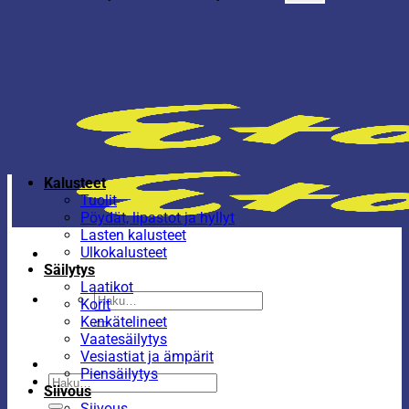
Kalusteet
Tuolit
Pöydät, lipastot ja hyllyt
Lasten kalusteet
Ulkokalusteet
Säilytys
Laatikot
Etsi:
Korit
Kenkätelineet
Vaatesäilytys
Vesiastiat ja ämpärit
Piensäilytys
Etsi:
Siivous
Siivous