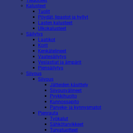
Tiedotteet
Kalusteet
Tuolit
Pöydät, lipastot ja hyllyt
Lasten kalusteet
Ulkokalusteet
Säilytys
Laatikot
Korit
Kenkätelineet
Vaatesäilytys
Vesiastiat ja ämpärit
Piensäilytys
Siivous
Siivous
Jätteiden käsittely
Siivousvälineet
Pyykkihuolto
Kunnossapito
Parveke- ja kynnysmatot
Pienrauta
Työkalut
Sähkötarvikkeet
Turvatuotteet