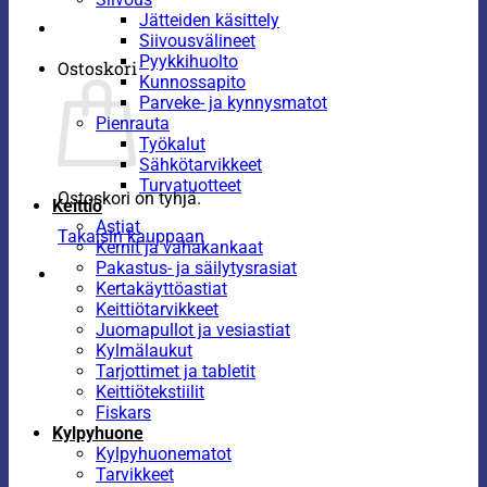
Jätteiden käsittely
Siivousvälineet
Pyykkihuolto
Ostoskori
Kunnossapito
Parveke- ja kynnysmatot
Pienrauta
Työkalut
Sähkötarvikkeet
Turvatuotteet
Ostoskori on tyhjä.
Keittiö
Astiat
Takaisin kauppaan
Kernit ja vahakankaat
Pakastus- ja säilytysrasiat
Kertakäyttöastiat
Keittiötarvikkeet
Juomapullot ja vesiastiat
Kylmälaukut
Tarjottimet ja tabletit
Keittiötekstiilit
Fiskars
Kylpyhuone
Kylpyhuonematot
Tarvikkeet