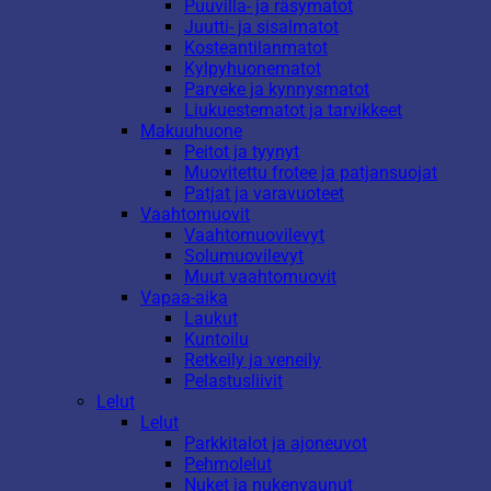
Puuvilla- ja räsymatot
Juutti- ja sisalmatot
Kosteantilanmatot
Kylpyhuonematot
Parveke ja kynnysmatot
Liukuestematot ja tarvikkeet
Makuuhuone
Peitot ja tyynyt
Muovitettu frotee ja patjansuojat
Patjat ja varavuoteet
Vaahtomuovit
Vaahtomuovilevyt
Solumuovilevyt
Muut vaahtomuovit
Vapaa-aika
Laukut
Kuntoilu
Retkeily ja veneily
Pelastusliivit
Lelut
Lelut
Parkkitalot ja ajoneuvot
Pehmolelut
Nuket ja nukenvaunut