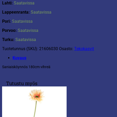
Lahti:
Saatavissa
Lappeenranta:
Saatavissa
Pori:
Saatavissa
Porvoo:
Saatavissa
Turku:
Saatavissa
Tuotetunnus (SKU):
21606030
Osasto:
Tekokasvit
Kuvaus
Saniaisköynnös 180cm vihreä
Tutustu myös