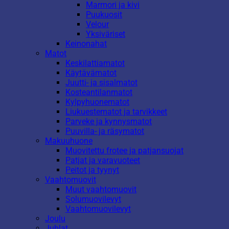
Marmori ja kivi
Puukuosit
Velour
Yksiväriset
Keinonahat
Matot
Keskilattiamatot
Käytävämatot
Juutti- ja sisalmatot
Kosteantilanmatot
Kylpyhuonematot
Liukuestematot ja tarvikkeet
Parveke ja kynnysmatot
Puuvilla- ja räsymatot
Makuuhuone
Muovitettu frotee ja patjansuojat
Patjat ja varavuoteet
Peitot ja tyynyt
Vaahtomuovit
Muut vaahtomuovit
Solumuovilevyt
Vaahtomuovilevyt
Joulu
Juhlat