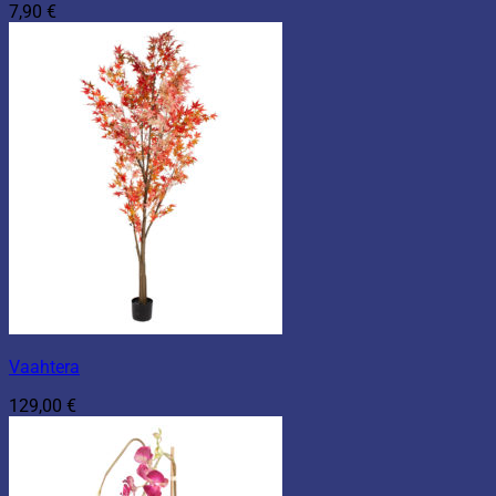
7,90
€
Vaahtera
129,00
€