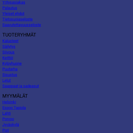
Yritysasiakas
Palautus
Yleiset ehdot
Tietosuojaseloste
Saavutettavuusseloste
TUOTERYHMÄT
Kalusteet
Säilytys
Siivous
Keittiö
Kylpyhuone
Puutarha
Sisustus
Lelut
Saappaat ja sadeasut
MYYMÄLÄT
Helsinki
Espoo Tapiola
Lahti
Porvoo
Jyväskylä
Pori