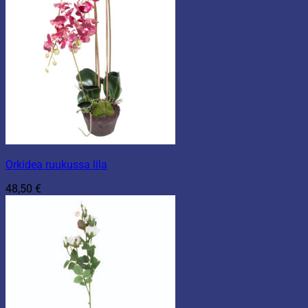
Orkidea ruukussa lila
48,50
€