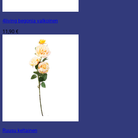
4living begonia valkoinen
11,90
€
Ruusu keltainen