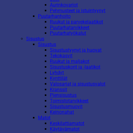
Aurinkovarjot
Pehmusteet ja istuintyynyt
Puutarhanhoito
Ruukut ja parvekelaatikot
Puutarhatarvikkeet
Puutarhatyökalut
Sisustus
Sisustus
Sisustustyynyt ja huovat
Tekokasvit
Ruukut ja maljakot
Sisustuskorit ja -laatikot
Lyhdyt
Kynttilät
Valosarjat ja sisustusvalot
Kranssit
Piensisustus
Toimistotarvikkeet
Sisustusmuovit
Keinonahat
Matot
Keskilattiamatot
Käytävämatot