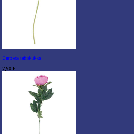
Gerbera tekokukka
2,90
€