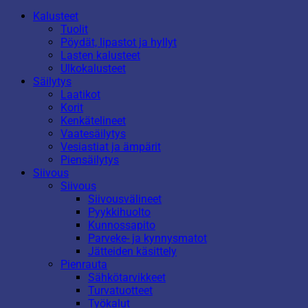
Kalusteet
Tuolit
Pöydät, lipastot ja hyllyt
Lasten kalusteet
Ulkokalusteet
Säilytys
Laatikot
Korit
Kenkätelineet
Vaatesäilytys
Vesiastiat ja ämpärit
Piensäilytys
Siivous
Siivous
Siivousvälineet
Pyykkihuolto
Kunnossapito
Parveke- ja kynnysmatot
Jätteiden käsittely
Pienrauta
Sähkötarvikkeet
Turvatuotteet
Työkalut