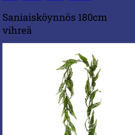
Saniaisköynnös 180cm
vihreä