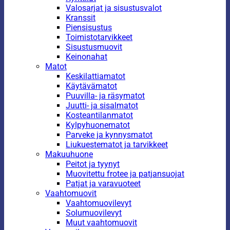
Valosarjat ja sisustusvalot
Kranssit
Piensisustus
Toimistotarvikkeet
Sisustusmuovit
Keinonahat
Matot
Keskilattiamatot
Käytävämatot
Puuvilla- ja räsymatot
Juutti- ja sisalmatot
Kosteantilanmatot
Kylpyhuonematot
Parveke ja kynnysmatot
Liukuestematot ja tarvikkeet
Makuuhuone
Peitot ja tyynyt
Muovitettu frotee ja patjansuojat
Patjat ja varavuoteet
Vaahtomuovit
Vaahtomuovilevyt
Solumuovilevyt
Muut vaahtomuovit