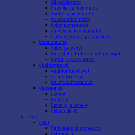
Käytävämatot
Puuvilla- ja räsymatot
Juutti- ja sisalmatot
Kosteantilanmatot
Kylpyhuonematot
Parveke ja kynnysmatot
Liukuestematot ja tarvikkeet
Makuuhuone
Peitot ja tyynyt
Muovitettu frotee ja patjansuojat
Patjat ja varavuoteet
Vaahtomuovit
Vaahtomuovilevyt
Solumuovilevyt
Muut vaahtomuovit
Vapaa-aika
Laukut
Kuntoilu
Retkeily ja veneily
Pelastusliivit
Lelut
Lelut
Parkkitalot ja ajoneuvot
Pehmolelut