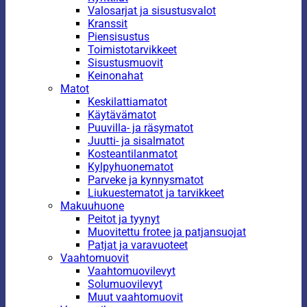
Valosarjat ja sisustusvalot
Kranssit
Piensisustus
Toimistotarvikkeet
Sisustusmuovit
Keinonahat
Matot
Keskilattiamatot
Käytävämatot
Puuvilla- ja räsymatot
Juutti- ja sisalmatot
Kosteantilanmatot
Kylpyhuonematot
Parveke ja kynnysmatot
Liukuestematot ja tarvikkeet
Makuuhuone
Peitot ja tyynyt
Muovitettu frotee ja patjansuojat
Patjat ja varavuoteet
Vaahtomuovit
Vaahtomuovilevyt
Solumuovilevyt
Muut vaahtomuovit