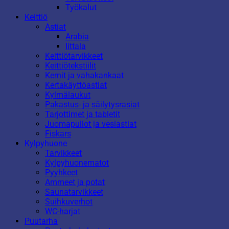
Työkalut
Keittiö
Astiat
Arabia
Iittala
Keittiötarvikkeet
Keittiötekstiilit
Kernit ja vahakankaat
Kertakäyttöastiat
Kylmälaukut
Pakastus- ja säilytysrasiat
Tarjottimet ja tabletit
Juomapullot ja vesiastiat
Fiskars
Kylpyhuone
Tarvikkeet
Kylpyhuonematot
Pyyhkeet
Ammeet ja potat
Saunatarvikkeet
Suihkuverhot
WC-harjat
Puutarha