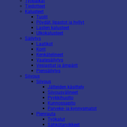
Työpaikat
Tiedotteet
Kalusteet
Tuolit
Pöydät, lipastot ja hyllyt
Lasten kalusteet
Ulkokalusteet
Säilytys
Laatikot
Korit
Kenkätelineet
Vaatesäilytys
Vesiastiat ja ämpärit
Piensäilytys
Siivous
Siivous
Jätteiden käsittely
Siivousvälineet
Pyykkihuolto
Kunnossapito
Parveke- ja kynnysmatot
Pienrauta
Työkalut
Sähkötarvikkeet