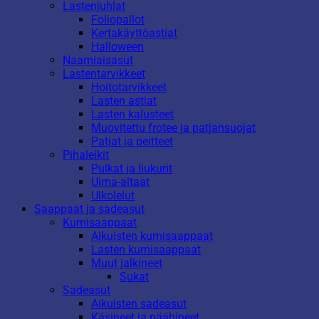
Lastenjuhlat
Foliopallot
Kertakäyttöastiat
Halloween
Naamiaisasut
Lastentarvikkeet
Hoitotarvikkeet
Lasten astiat
Lasten kalusteet
Muovitettu frotee ja patjansuojat
Patjat ja peitteet
Pihaleikit
Pulkat ja liukurit
Uima-altaat
Ulkolelut
Saappaat ja sadeasut
Kumisaappaat
Aikuisten kumisaappaat
Lasten kumisaappaat
Muut jalkineet
Sukat
Sadeasut
Aikuisten sadeasut
Käsineet ja päähineet