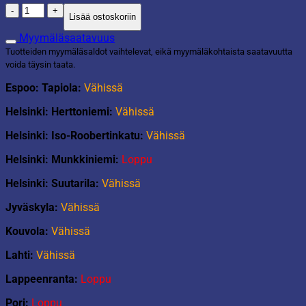
Tekokasvi
Lisää ostoskoriin
fiikus
120cm
Myymäläsaatavuus
määrä
Tuotteiden myymäläsaldot vaihtelevat, eikä myymäläkohtaista saatavuutta
voida täysin taata.
Espoo: Tapiola:
Vähissä
Helsinki: Herttoniemi:
Vähissä
Helsinki: Iso-Roobertinkatu:
Vähissä
Helsinki: Munkkiniemi:
Loppu
Helsinki: Suutarila:
Vähissä
Jyväskyla:
Vähissä
Kouvola:
Vähissä
Lahti:
Vähissä
Lappeenranta:
Loppu
Pori:
Loppu