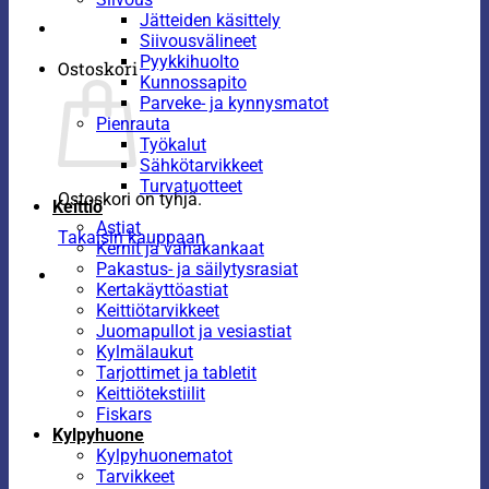
Jätteiden käsittely
Siivousvälineet
Pyykkihuolto
Ostoskori
Kunnossapito
Parveke- ja kynnysmatot
Pienrauta
Työkalut
Sähkötarvikkeet
Turvatuotteet
Ostoskori on tyhjä.
Keittiö
Astiat
Takaisin kauppaan
Kernit ja vahakankaat
Pakastus- ja säilytysrasiat
Kertakäyttöastiat
Keittiötarvikkeet
Juomapullot ja vesiastiat
Kylmälaukut
Tarjottimet ja tabletit
Keittiötekstiilit
Fiskars
Kylpyhuone
Kylpyhuonematot
Tarvikkeet