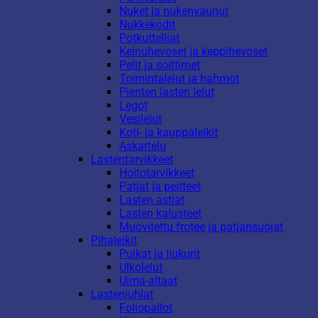
Nuket ja nukenvaunut
Nukkekodit
Potkuttelijat
Keinuhevoset ja keppihevoset
Pelit ja soittimet
Toimintalelut ja hahmot
Pienten lasten lelut
Legot
Vesilelut
Koti- ja kauppaleikit
Askartelu
Lastentarvikkeet
Hoitotarvikkeet
Patjat ja peitteet
Lasten astiat
Lasten kalusteet
Muovitettu frotee ja patjansuojat
Pihaleikit
Pulkat ja liukurit
Ulkolelut
Uima-altaat
Lastenjuhlat
Foliopallot