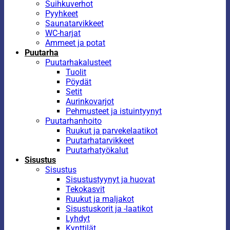
Suihkuverhot
Pyyhkeet
Saunatarvikkeet
WC-harjat
Ammeet ja potat
Puutarha
Puutarhakalusteet
Tuolit
Pöydät
Setit
Aurinkovarjot
Pehmusteet ja istuintyynyt
Puutarhanhoito
Ruukut ja parvekelaatikot
Puutarhatarvikkeet
Puutarhatyökalut
Sisustus
Sisustus
Sisustustyynyt ja huovat
Tekokasvit
Ruukut ja maljakot
Sisustuskorit ja -laatikot
Lyhdyt
Kynttilät