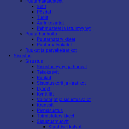
Puutarhakalusteet
Setit
Pöydät
Tuolit
Aurinkovarjot
Pehmusteet ja istuintyynyt
Puutarhanhoito
Puutarhatarvikkeet
Puutarhatyökalut
Ruukut ja parvekelaatikot
Sisustus
Sisustus
Sisustustyynyt ja huovat
Tekokasvit
Ruukut
Sisustuskorit ja -laatikot
Lyhdyt
Kynttilät
Valosarjat ja sisustusvalot
Kranssit
Piensisustus
Toimistotarvikkeet
Sisustusmuovit
Staattiset kalvot