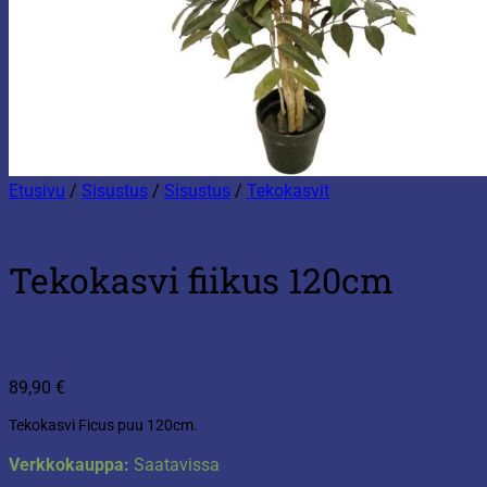
Etusivu
/
Sisustus
/
Sisustus
/
Tekokasvit
Tekokasvi fiikus 120cm
89,90
€
Tekokasvi Ficus puu 120cm.
Verkkokauppa:
Saatavissa