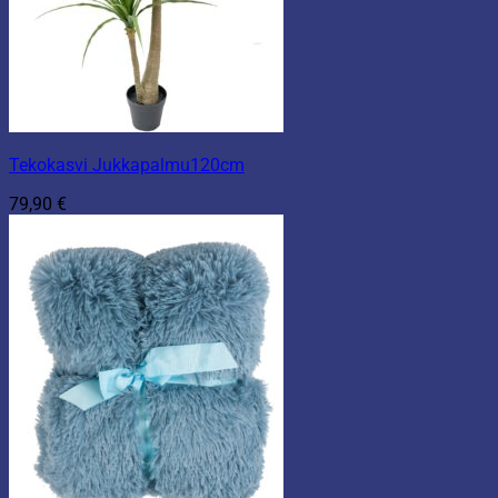
Tekokasvi Jukkapalmu120cm
79,90
€