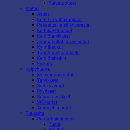
Turvatuotteet
Keittiö
Astiat
Kernit ja vahakankaat
Pakastus- ja säilytysrasiat
Kertakäyttöastiat
Keittiötarvikkeet
Juomapullot ja vesiastiat
Kylmälaukut
Tarjottimet ja tabletit
Keittiötekstiilit
Fiskars
Kylpyhuone
Kylpyhuonematot
Tarvikkeet
Suihkuverhot
Pyyhkeet
Saunatarvikkeet
WC-harjat
Ammeet ja potat
Puutarha
Puutarhakalusteet
Tuolit
Pöydät