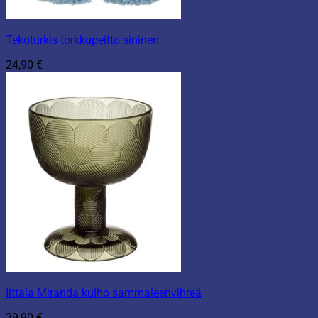
Tekoturkis torkkupeitto sininen
24,90
€
Iittala Miranda kulho sammaleenvihreä
39,90
€