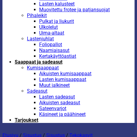
Lasten kalusteet
Muovitettu frotee ja patjansuojat
Pihaleikit
Pulkat ja liukurit
Ulkolelut
Uima-altaat
Lastenjuhlat
Foliopallot
Naamiaisasut
Kertakäyttöastiat
Saappaat ja sadeasut
Kumisaappaat
Aikuisten kumisaappaat
Lasten kumisaappaat
Muut jalkineet
Sadeasut
Lasten sadeasut
Aikuisten sadeasut
Sateenvarjot
Käsineet ja päähineet
Tarjoukset
Etusivu
/
Sisustus
/
Sisustus
/
Tekokasvit