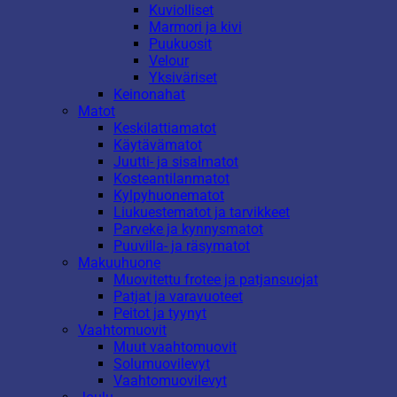
Kuviolliset
Marmori ja kivi
Puukuosit
Velour
Yksiväriset
Keinonahat
Matot
Keskilattiamatot
Käytävämatot
Juutti- ja sisalmatot
Kosteantilanmatot
Kylpyhuonematot
Liukuestematot ja tarvikkeet
Parveke ja kynnysmatot
Puuvilla- ja räsymatot
Makuuhuone
Muovitettu frotee ja patjansuojat
Patjat ja varavuoteet
Peitot ja tyynyt
Vaahtomuovit
Muut vaahtomuovit
Solumuovilevyt
Vaahtomuovilevyt