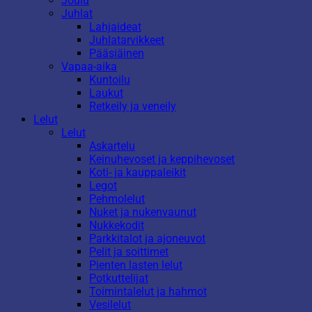
Joulu
Juhlat
Lahjaideat
Juhlatarvikkeet
Pääsiäinen
Vapaa-aika
Kuntoilu
Laukut
Retkeily ja veneily
Lelut
Lelut
Askartelu
Keinuhevoset ja keppihevoset
Koti- ja kauppaleikit
Legot
Pehmolelut
Nuket ja nukenvaunut
Nukkekodit
Parkkitalot ja ajoneuvot
Pelit ja soittimet
Pienten lasten lelut
Potkuttelijat
Toimintalelut ja hahmot
Vesilelut