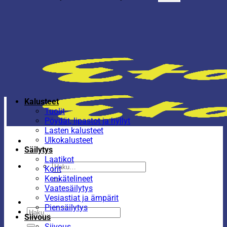
Kalusteet
Tuolit
Pöydät, lipastot ja hyllyt
Lasten kalusteet
Ulkokalusteet
Säilytys
Laatikot
Etsi:
Korit
Kenkätelineet
Vaatesäilytys
Vesiastiat ja ämpärit
Piensäilytys
Etsi:
Siivous
Siivous