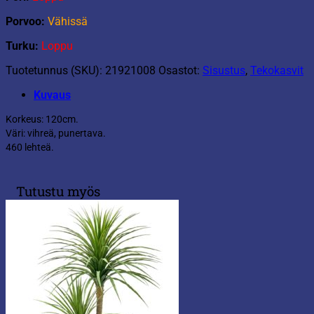
Porvoo:
Vähissä
Turku:
Loppu
Tuotetunnus (SKU):
21921008
Osastot:
Sisustus
,
Tekokasvit
Kuvaus
Korkeus: 120cm.
Väri: vihreä, punertava.
460 lehteä.
Tutustu myös