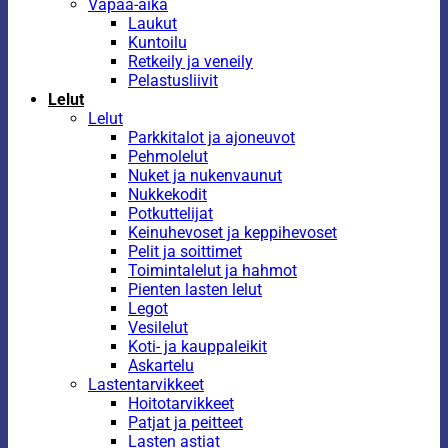
Vapaa-aika
Laukut
Kuntoilu
Retkeily ja veneily
Pelastusliivit
Lelut
Lelut
Parkkitalot ja ajoneuvot
Pehmolelut
Nuket ja nukenvaunut
Nukkekodit
Potkuttelijat
Keinuhevoset ja keppihevoset
Pelit ja soittimet
Toimintalelut ja hahmot
Pienten lasten lelut
Legot
Vesilelut
Koti- ja kauppaleikit
Askartelu
Lastentarvikkeet
Hoitotarvikkeet
Patjat ja peitteet
Lasten astiat