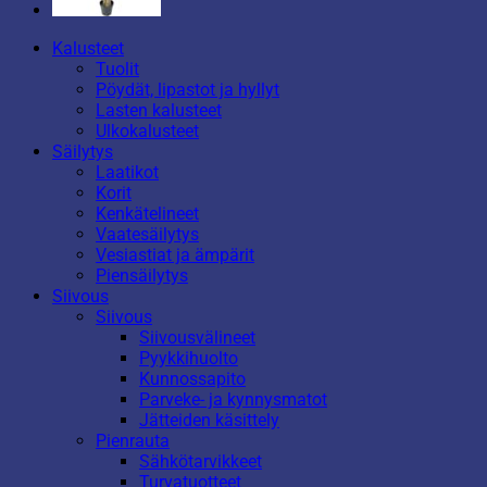
Kalusteet
Tuolit
Pöydät, lipastot ja hyllyt
Lasten kalusteet
Ulkokalusteet
Säilytys
Laatikot
Korit
Kenkätelineet
Vaatesäilytys
Vesiastiat ja ämpärit
Piensäilytys
Siivous
Siivous
Siivousvälineet
Pyykkihuolto
Kunnossapito
Parveke- ja kynnysmatot
Jätteiden käsittely
Pienrauta
Sähkötarvikkeet
Turvatuotteet