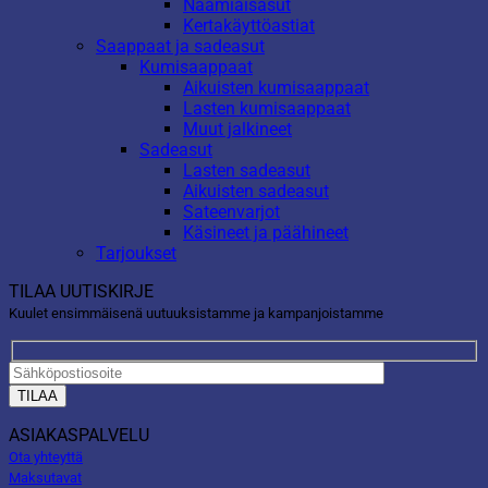
Naamiaisasut
Kertakäyttöastiat
Saappaat ja sadeasut
Kumisaappaat
Aikuisten kumisaappaat
Lasten kumisaappaat
Muut jalkineet
Sadeasut
Lasten sadeasut
Aikuisten sadeasut
Sateenvarjot
Käsineet ja päähineet
Tarjoukset
TILAA UUTISKIRJE
Kuulet ensimmäisenä uutuuksistamme ja kampanjoistamme
ASIAKASPALVELU
Ota yhteyttä
Maksutavat