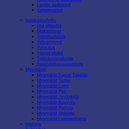
Lasten sadeasut
Sateenvarjot
Asiakaspalvelu
Ota yhteyttä
Maksutavat
Toimitustavat
Yritysmyynti
Palautus
Yleiset ehdot
Tietosuojaseloste
Saavutettavuusseloste
Myymälät
Myymälät Espoo Tapiola
Myymälät Turku
Myymälät Lahti
Myymälät Pori
Myymälät Jyväskylä
Myymälät Kouvola
Myymälät Porvoo
Myymälät Helsinki
Myymälät Lappeenranta
Historia