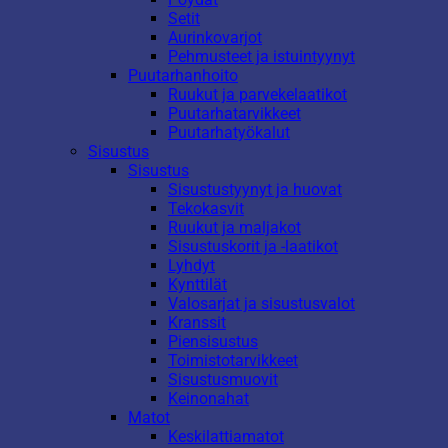
Setit
Aurinkovarjot
Pehmusteet ja istuintyynyt
Puutarhanhoito
Ruukut ja parvekelaatikot
Puutarhatarvikkeet
Puutarhatyökalut
Sisustus
Sisustus
Sisustustyynyt ja huovat
Tekokasvit
Ruukut ja maljakot
Sisustuskorit ja -laatikot
Lyhdyt
Kynttilät
Valosarjat ja sisustusvalot
Kranssit
Piensisustus
Toimistotarvikkeet
Sisustusmuovit
Keinonahat
Matot
Keskilattiamatot