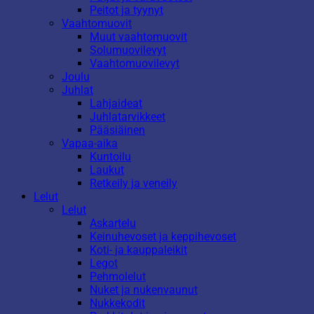
Peitot ja tyynyt
Vaahtomuovit
Muut vaahtomuovit
Solumuovilevyt
Vaahtomuovilevyt
Joulu
Juhlat
Lahjaideat
Juhlatarvikkeet
Pääsiäinen
Vapaa-aika
Kuntoilu
Laukut
Retkeily ja veneily
Lelut
Lelut
Askartelu
Keinuhevoset ja keppihevoset
Koti- ja kauppaleikit
Legot
Pehmolelut
Nuket ja nukenvaunut
Nukkekodit