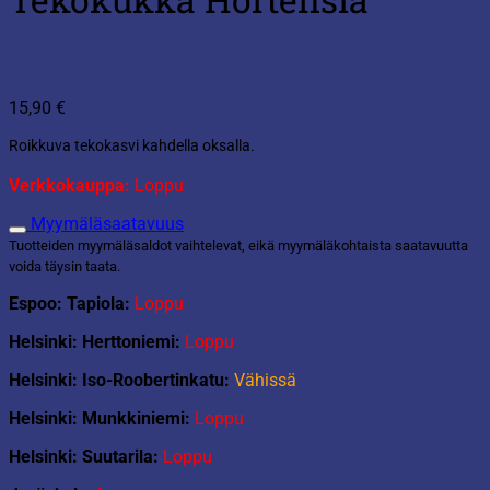
15,90
€
Roikkuva tekokasvi kahdella oksalla.
Verkkokauppa:
Loppu
Myymäläsaatavuus
Tuotteiden myymäläsaldot vaihtelevat, eikä myymäläkohtaista saatavuutta
voida täysin taata.
Espoo: Tapiola:
Loppu
Helsinki: Herttoniemi:
Loppu
Helsinki: Iso-Roobertinkatu:
Vähissä
Helsinki: Munkkiniemi:
Loppu
Helsinki: Suutarila:
Loppu