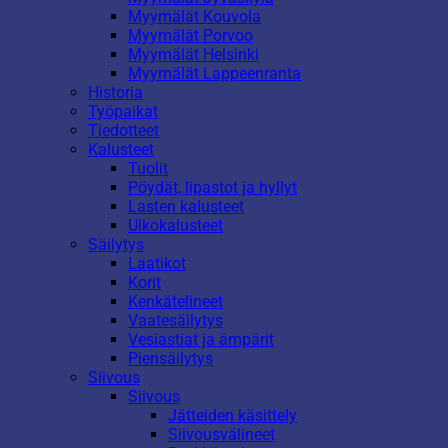
Myymälät Kouvola
Myymälät Porvoo
Myymälät Helsinki
Myymälät Lappeenranta
Historia
Työpaikat
Tiedotteet
Kalusteet
Tuolit
Pöydät, lipastot ja hyllyt
Lasten kalusteet
Ulkokalusteet
Säilytys
Laatikot
Korit
Kenkätelineet
Vaatesäilytys
Vesiastiat ja ämpärit
Piensäilytys
Siivous
Siivous
Jätteiden käsittely
Siivousvälineet