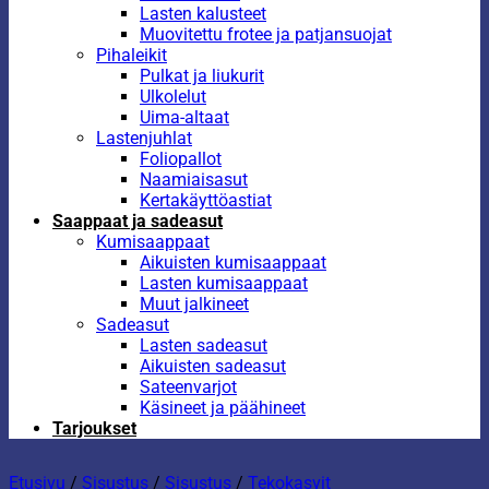
Lasten kalusteet
Muovitettu frotee ja patjansuojat
Pihaleikit
Pulkat ja liukurit
Ulkolelut
Uima-altaat
Lastenjuhlat
Foliopallot
Naamiaisasut
Kertakäyttöastiat
Saappaat ja sadeasut
Kumisaappaat
Aikuisten kumisaappaat
Lasten kumisaappaat
Muut jalkineet
Sadeasut
Lasten sadeasut
Aikuisten sadeasut
Sateenvarjot
Käsineet ja päähineet
Tarjoukset
Etusivu
/
Sisustus
/
Sisustus
/
Tekokasvit