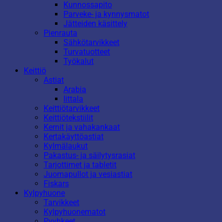
Kunnossapito
Parveke- ja kynnysmatot
Jätteiden käsittely
Pienrauta
Sähkötarvikkeet
Turvatuotteet
Työkalut
Keittiö
Astiat
Arabia
Iittala
Keittiötarvikkeet
Keittiötekstiilit
Kernit ja vahakankaat
Kertakäyttöastiat
Kylmälaukut
Pakastus- ja säilytysrasiat
Tarjottimet ja tabletit
Juomapullot ja vesiastiat
Fiskars
Kylpyhuone
Tarvikkeet
Kylpyhuonematot
Pyyhkeet