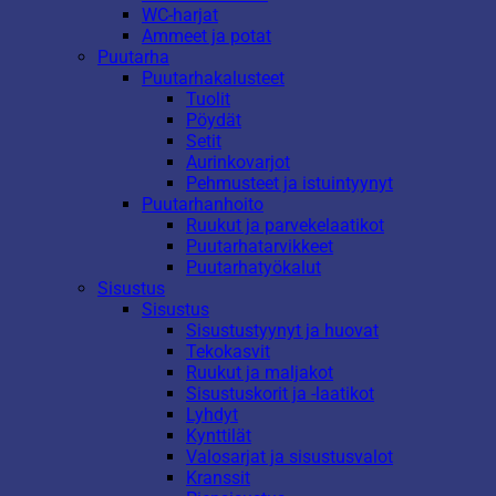
WC-harjat
Ammeet ja potat
Puutarha
Puutarhakalusteet
Tuolit
Pöydät
Setit
Aurinkovarjot
Pehmusteet ja istuintyynyt
Puutarhanhoito
Ruukut ja parvekelaatikot
Puutarhatarvikkeet
Puutarhatyökalut
Sisustus
Sisustus
Sisustustyynyt ja huovat
Tekokasvit
Ruukut ja maljakot
Sisustuskorit ja -laatikot
Lyhdyt
Kynttilät
Valosarjat ja sisustusvalot
Kranssit