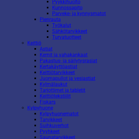
Pyykkihuolto
Kunnossapito
Parveke- ja kynnysmatot
Pienrauta
Työkalut
Sähkötarvikkeet
Turvatuotteet
Keittiö
Astiat
Kernit ja vahakankaat
Pakastus- ja säilytysrasiat
Kertakäyttöastiat
Keittiötarvikkeet
Juomapullot ja vesiastiat
Kylmälaukut
Tarjottimet ja tabletit
Keittiötekstiilit
Fiskars
Kylpyhuone
Kylpyhuonematot
Tarvikkeet
Suihkuverhot
Pyyhkeet
Saunatarvikkeet