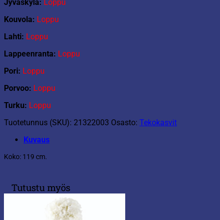
Jyväskyla:
Loppu
Kouvola:
Loppu
Lahti:
Loppu
Lappeenranta:
Loppu
Pori:
Loppu
Porvoo:
Loppu
Turku:
Loppu
Tuotetunnus (SKU):
21322003
Osasto:
Tekokasvit
Kuvaus
Koko: 119 cm.
Tutustu myös