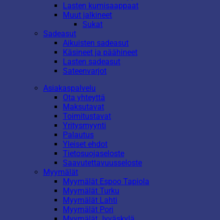
Lasten kumisaappaat
Muut jalkineet
Sukat
Sadeasut
Aikuisten sadeasut
Käsineet ja päähineet
Lasten sadeasut
Sateenvarjot
Asiakaspalvelu
Ota yhteyttä
Maksutavat
Toimitustavat
Yritysmyynti
Palautus
Yleiset ehdot
Tietosuojaseloste
Saavutettavuusseloste
Myymälät
Myymälät Espoo Tapiola
Myymälät Turku
Myymälät Lahti
Myymälät Pori
Myymälät Jyväskylä