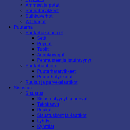
Ammeet ja potat
Saunatarvikkeet
Suihkuverhot
WC-harjat
Puutarha
Puutarhakalusteet
Setit
Pöydät
Tuolit
Aurinkovarjot
Pehmusteet ja istuintyynyt
Puutarhanhoito
Puutarhatarvikkeet
Puutarhatyökalut
Ruukut ja parvekelaatikot
Sisustus
Sisustus
Sisustustyynyt ja huovat
Tekokasvit
Ruukut
Sisustuskorit ja -laatikot
Lyhdyt
Kynttilät