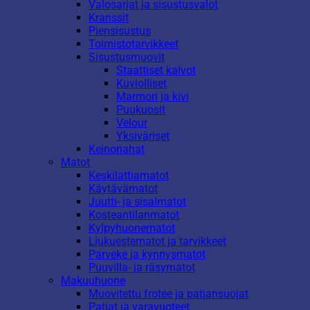
Valosarjat ja sisustusvalot
Kranssit
Piensisustus
Toimistotarvikkeet
Sisustusmuovit
Staattiset kalvot
Kuviolliset
Marmori ja kivi
Puukuosit
Velour
Yksiväriset
Keinonahat
Matot
Keskilattiamatot
Käytävämatot
Juutti- ja sisalmatot
Kosteantilanmatot
Kylpyhuonematot
Liukuestematot ja tarvikkeet
Parveke ja kynnysmatot
Puuvilla- ja räsymatot
Makuuhuone
Muovitettu frotee ja patjansuojat
Patjat ja varavuoteet