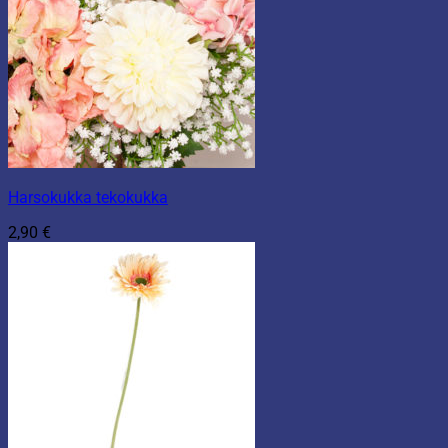
Harsokukka tekokukka
2,90
€