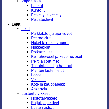
Vapaa-aika
Laukut
Kuntoilu
Retkeily ja veneily
Pelastusliivit
Lelut
Lelut
Parkkitalot ja ajoneuvot
Pehmolelut
Nuket ja nukenvaunut
Nukkekodit
Potkuttelijat
Keinuhevoset ja keppihevoset
Pelit ja soittimet
Toimintalelut ja hahmot
Pienten lasten lelut
Legot
Vesilelut
Koti- ja kauppaleikit
Askartelu
Lastentarvikkeet
Hoitotarvikkeet
Patjat ja peitteet
Lasten astiat