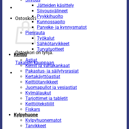
Jätteiden käsittely
Siivousvälineet
Pyykkihuolto
Ostoskori
Kunnossapito
Parveke- ja kynnysmatot
Pienrauta
Työkalut
Sähkötarvikkeet
Turvatuotteet
Ostoskori on tyhjä.
Keittiö
Astiat
Takaisin kauppaan
Kernit ja vahakankaat
Pakastus- ja säilytysrasiat
Kertakäyttöastiat
Keittiötarvikkeet
Juomapullot ja vesiastiat
Kylmälaukut
Tarjottimet ja tabletit
Keittiötekstiilit
Fiskars
Kylpyhuone
Kylpyhuonematot
Tarvikkeet