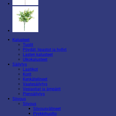
Kalusteet
Tuolit
Pöydät, lipastot ja hyllyt
Lasten kalusteet
Ulkokalusteet
Säilytys
Laatikot
Korit
Kenkätelineet
Vaatesäilytys
Vesiastiat ja ämpärit
Piensäilytys
Siivous
Siivous
Siivousvälineet
Pyykkihuolto