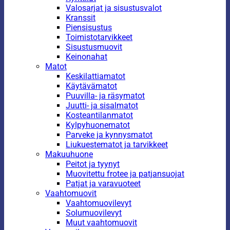
Valosarjat ja sisustusvalot
Kranssit
Piensisustus
Toimistotarvikkeet
Sisustusmuovit
Keinonahat
Matot
Keskilattiamatot
Käytävämatot
Puuvilla- ja räsymatot
Juutti- ja sisalmatot
Kosteantilanmatot
Kylpyhuonematot
Parveke ja kynnysmatot
Liukuestematot ja tarvikkeet
Makuuhuone
Peitot ja tyynyt
Muovitettu frotee ja patjansuojat
Patjat ja varavuoteet
Vaahtomuovit
Vaahtomuovilevyt
Solumuovilevyt
Muut vaahtomuovit