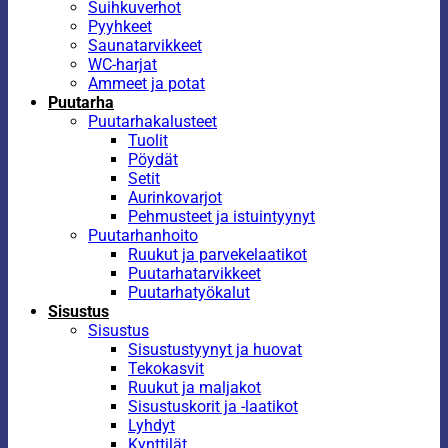
Suihkuverhot
Pyyhkeet
Saunatarvikkeet
WC-harjat
Ammeet ja potat
Puutarha
Puutarhakalusteet
Tuolit
Pöydät
Setit
Aurinkovarjot
Pehmusteet ja istuintyynyt
Puutarhanhoito
Ruukut ja parvekelaatikot
Puutarhatarvikkeet
Puutarhatyökalut
Sisustus
Sisustus
Sisustustyynyt ja huovat
Tekokasvit
Ruukut ja maljakot
Sisustuskorit ja -laatikot
Lyhdyt
Kynttilät