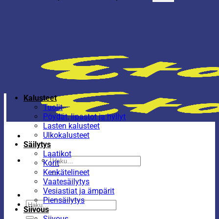
Kalusteet
Tuolit
Pöydät, lipastot ja hyllyt
Lasten kalusteet
Ulkokalusteet
Säilytys
Laatikot
Etsi:
Korit
Kenkätelineet
Vaatesäilytys
Vesiastiat ja ämpärit
Piensäilytys
Etsi:
Siivous
Siivous