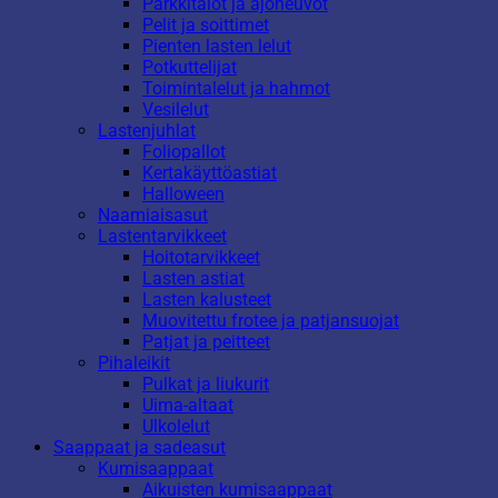
Parkkitalot ja ajoneuvot
Pelit ja soittimet
Pienten lasten lelut
Potkuttelijat
Toimintalelut ja hahmot
Vesilelut
Lastenjuhlat
Foliopallot
Kertakäyttöastiat
Halloween
Naamiaisasut
Lastentarvikkeet
Hoitotarvikkeet
Lasten astiat
Lasten kalusteet
Muovitettu frotee ja patjansuojat
Patjat ja peitteet
Pihaleikit
Pulkat ja liukurit
Uima-altaat
Ulkolelut
Saappaat ja sadeasut
Kumisaappaat
Aikuisten kumisaappaat