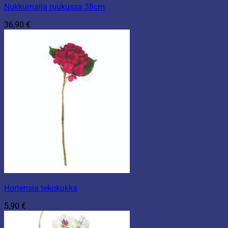
Nukkumaija ruukussa 38cm
36,90
€
Hortensia tekokukka
5,90
€