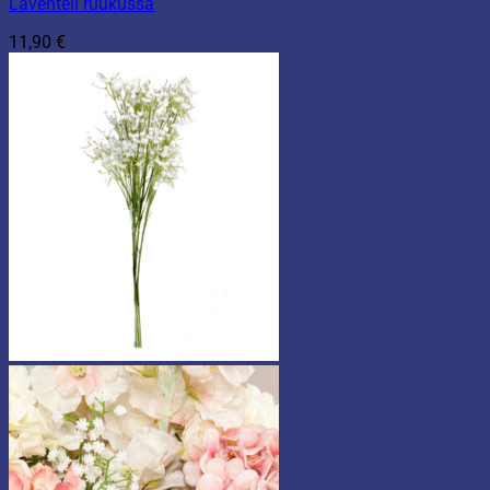
Laventeli ruukussa
11,90
€