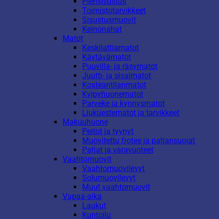
Piensisustus
Toimistotarvikkeet
Sisustusmuovit
Keinonahat
Matot
Keskilattiamatot
Käytävämatot
Puuvilla- ja räsymatot
Juutti- ja sisalmatot
Kosteantilanmatot
Kylpyhuonematot
Parveke ja kynnysmatot
Liukuestematot ja tarvikkeet
Makuuhuone
Peitot ja tyynyt
Muovitettu frotee ja patjansuojat
Patjat ja varavuoteet
Vaahtomuovit
Vaahtomuovilevyt
Solumuovilevyt
Muut vaahtomuovit
Vapaa-aika
Laukut
Kuntoilu