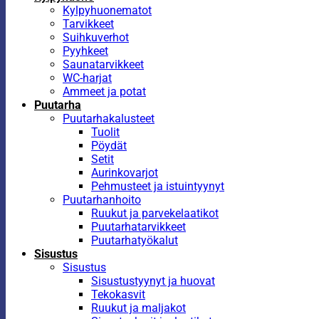
Kylpyhuonematot
Tarvikkeet
Suihkuverhot
Pyyhkeet
Saunatarvikkeet
WC-harjat
Ammeet ja potat
Puutarha
Puutarhakalusteet
Tuolit
Pöydät
Setit
Aurinkovarjot
Pehmusteet ja istuintyynyt
Puutarhanhoito
Ruukut ja parvekelaatikot
Puutarhatarvikkeet
Puutarhatyökalut
Sisustus
Sisustus
Sisustustyynyt ja huovat
Tekokasvit
Ruukut ja maljakot