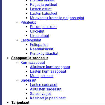
Hoitotarvikkeet
Patjat ja peitteet
Lasten astiat
Lasten kalusteet
Muovitettu frotee ja patjansuojat
Pihaleikit
Pulkat ja liukurit
Ulkolelut
Uima-altaat
Lastenjuhlat
Foliopallot
Naamiaisasut
Kertakäyttöastiat
Saappaat ja sadeasut
Kumisaappaat
Aikuisten kumisaappaat
Lasten kumisaappaat
Muut jalkineet
Sadeasut
Lasten sadeasut
Aikuisten sadeasut
Sateenvarjot
Käsineet ja päähineet
Tarjoukset