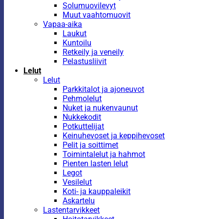
Solumuovilevyt
Muut vaahtomuovit
Vapaa-aika
Laukut
Kuntoilu
Retkeily ja veneily
Pelastusliivit
Lelut
Lelut
Parkkitalot ja ajoneuvot
Pehmolelut
Nuket ja nukenvaunut
Nukkekodit
Potkuttelijat
Keinuhevoset ja keppihevoset
Pelit ja soittimet
Toimintalelut ja hahmot
Pienten lasten lelut
Legot
Vesilelut
Koti- ja kauppaleikit
Askartelu
Lastentarvikkeet