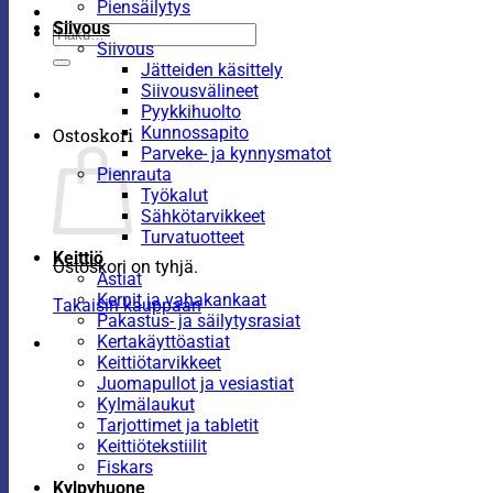
Piensäilytys
Siivous
Etsi:
Siivous
Jätteiden käsittely
Siivousvälineet
Pyykkihuolto
Kunnossapito
Ostoskori
Parveke- ja kynnysmatot
Pienrauta
Työkalut
Sähkötarvikkeet
Turvatuotteet
Keittiö
Ostoskori on tyhjä.
Astiat
Kernit ja vahakankaat
Takaisin kauppaan
Pakastus- ja säilytysrasiat
Kertakäyttöastiat
Keittiötarvikkeet
Juomapullot ja vesiastiat
Kylmälaukut
Tarjottimet ja tabletit
Keittiötekstiilit
Fiskars
Kylpyhuone