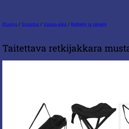
Etusivu
/
Sisustus
/
Vapaa-aika
/
Retkeily ja veneily
Taitettava retkijakkara must