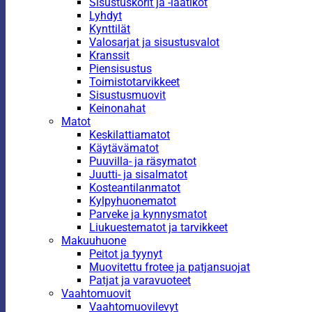
Sisustuskorit ja -laatikot
Lyhdyt
Kynttilät
Valosarjat ja sisustusvalot
Kranssit
Piensisustus
Toimistotarvikkeet
Sisustusmuovit
Keinonahat
Matot
Keskilattiamatot
Käytävämatot
Puuvilla- ja räsymatot
Juutti- ja sisalmatot
Kosteantilanmatot
Kylpyhuonematot
Parveke ja kynnysmatot
Liukuestematot ja tarvikkeet
Makuuhuone
Peitot ja tyynyt
Muovitettu frotee ja patjansuojat
Patjat ja varavuoteet
Vaahtomuovit
Vaahtomuovilevyt