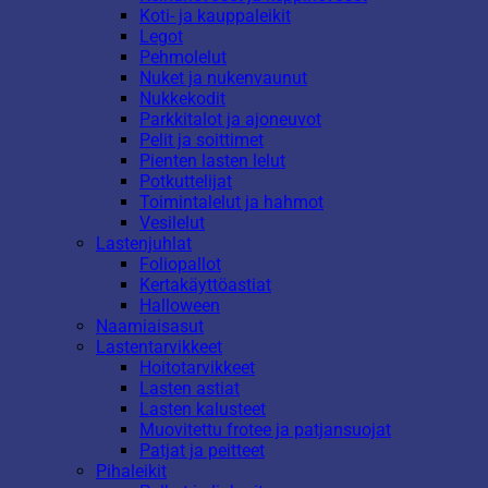
Koti- ja kauppaleikit
Legot
Pehmolelut
Nuket ja nukenvaunut
Nukkekodit
Parkkitalot ja ajoneuvot
Pelit ja soittimet
Pienten lasten lelut
Potkuttelijat
Toimintalelut ja hahmot
Vesilelut
Lastenjuhlat
Foliopallot
Kertakäyttöastiat
Halloween
Naamiaisasut
Lastentarvikkeet
Hoitotarvikkeet
Lasten astiat
Lasten kalusteet
Muovitettu frotee ja patjansuojat
Patjat ja peitteet
Pihaleikit