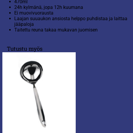
470ml
24h kylmänä, jopa 12h kuumana
Ei muovivuorausta
Laajan suuaukon ansiosta helppo puhdistaa ja laittaa
jääpaloja
Taitettu reuna takaa mukavan juomisen
Tutustu myös