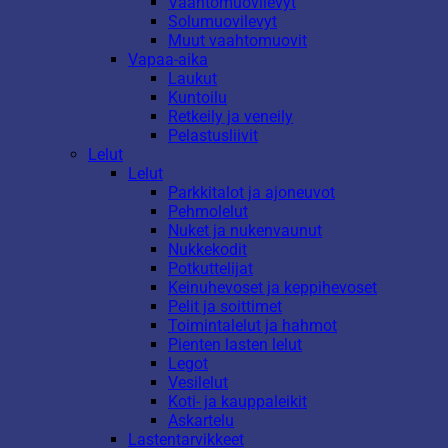
Vaahtomuovilevyt
Solumuovilevyt
Muut vaahtomuovit
Vapaa-aika
Laukut
Kuntoilu
Retkeily ja veneily
Pelastusliivit
Lelut
Lelut
Parkkitalot ja ajoneuvot
Pehmolelut
Nuket ja nukenvaunut
Nukkekodit
Potkuttelijat
Keinuhevoset ja keppihevoset
Pelit ja soittimet
Toimintalelut ja hahmot
Pienten lasten lelut
Legot
Vesilelut
Koti- ja kauppaleikit
Askartelu
Lastentarvikkeet