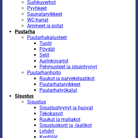
Suihkuverhot
Pyyhkeet
Saunatarvikkeet
WC-harjat
Ammeet ja potat
Puutarha
Puutarhakalusteet
Tuolit
Pöydät
Setit
Aurinkovarjot
Pehmusteet ja istuintyynyt
Puutarhanhoito
Ruukut ja parvekelaatikot
Puutarhatarvikkeet
Puutarhatyökalut
Sisustus
Sisustus
Sisustustyynyt ja huovat
Tekokasvit
Ruukut ja maljakot
Sisustuskorit ja -laatikot
Lyhdyt
Kynttilät