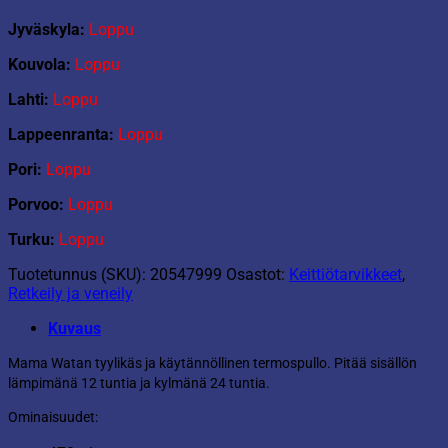
Jyväskyla:
Loppu
Kouvola:
Loppu
Lahti:
Loppu
Lappeenranta:
Loppu
Pori:
Loppu
Porvoo:
Loppu
Turku:
Loppu
Tuotetunnus (SKU):
20547999
Osastot:
Keittiötarvikkeet
,
Retkeily ja veneily
Kuvaus
Mama Watan tyylikäs ja käytännöllinen termospullo. Pitää sisällön
lämpimänä 12 tuntia ja kylmänä 24 tuntia.
Ominaisuudet: