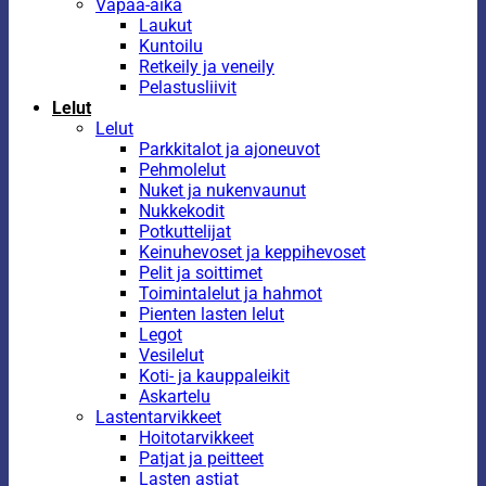
Vapaa-aika
Laukut
Kuntoilu
Retkeily ja veneily
Pelastusliivit
Lelut
Lelut
Parkkitalot ja ajoneuvot
Pehmolelut
Nuket ja nukenvaunut
Nukkekodit
Potkuttelijat
Keinuhevoset ja keppihevoset
Pelit ja soittimet
Toimintalelut ja hahmot
Pienten lasten lelut
Legot
Vesilelut
Koti- ja kauppaleikit
Askartelu
Lastentarvikkeet
Hoitotarvikkeet
Patjat ja peitteet
Lasten astiat