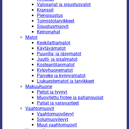
Valosarjat ja sisustusvalot
Kranssit
Piensisustus
Toimistotarvikkeet
Sisustusmuovit
Keinonahat
Matot
Keskilattiamatot
Käytävämatot
Puuvilla- ja räsymatot
Juutti- ja sisalmatot
Kosteantilanmatot
Kylpyhuonematot
Parveke ja kynnysmatot
Liukuestematot ja tarvikkeet
Makuuhuone
Peitot ja tyynyt
Muovitettu frotee ja patjansuojat
Patjat ja varavuoteet
Vaahtomuovit
Vaahtomuovilevyt
Solumuovilevyt
Muut vaahtomuovit