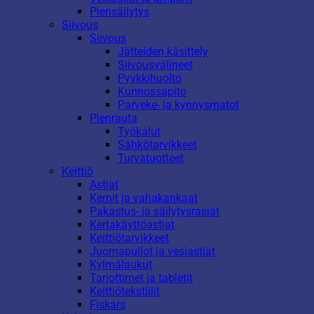
Piensäilytys
Siivous
Siivous
Jätteiden käsittely
Siivousvälineet
Pyykkihuolto
Kunnossapito
Parveke- ja kynnysmatot
Pienrauta
Työkalut
Sähkötarvikkeet
Turvatuotteet
Keittiö
Astiat
Kernit ja vahakankaat
Pakastus- ja säilytysrasiat
Kertakäyttöastiat
Keittiötarvikkeet
Juomapullot ja vesiastiat
Kylmälaukut
Tarjottimet ja tabletit
Keittiötekstiilit
Fiskars