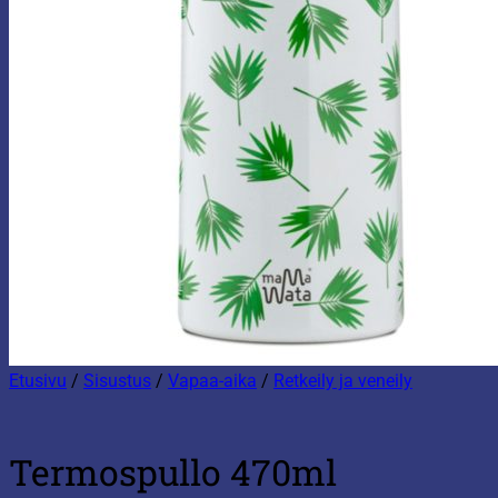
Etusivu
/
Sisustus
/
Vapaa-aika
/
Retkeily ja veneily
Termospullo 470ml