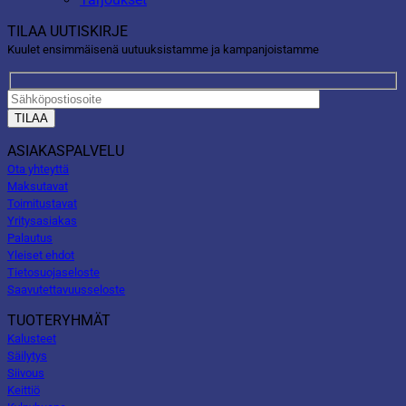
TILAA UUTISKIRJE
Kuulet ensimmäisenä uutuuksistamme ja kampanjoistamme
ASIAKASPALVELU
Ota yhteyttä
Maksutavat
Toimitustavat
Yritysasiakas
Palautus
Yleiset ehdot
Tietosuojaseloste
Saavutettavuusseloste
TUOTERYHMÄT
Kalusteet
Säilytys
Siivous
Keittiö