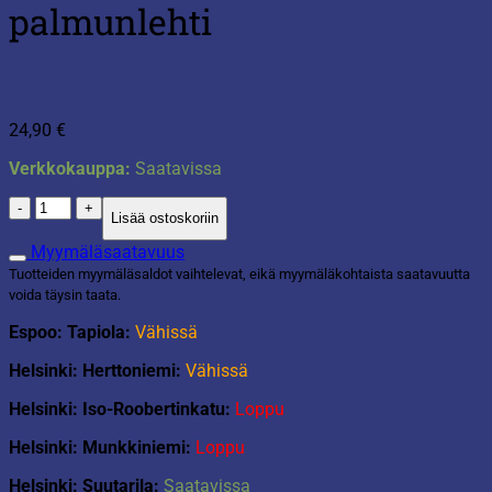
palmunlehti
24,90
€
Verkkokauppa:
Saatavissa
Termospullo
Lisää ostoskoriin
470ml
palmunlehti
Myymäläsaatavuus
määrä
Tuotteiden myymäläsaldot vaihtelevat, eikä myymäläkohtaista saatavuutta
voida täysin taata.
Espoo: Tapiola:
Vähissä
Helsinki: Herttoniemi:
Vähissä
Helsinki: Iso-Roobertinkatu:
Loppu
Helsinki: Munkkiniemi:
Loppu
Helsinki: Suutarila:
Saatavissa