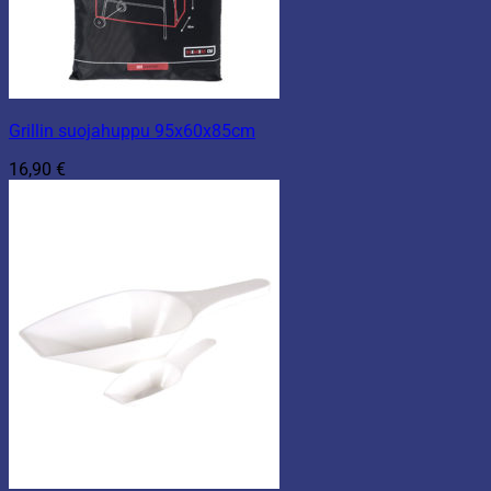
Grillin suojahuppu 95x60x85cm
16,90
€