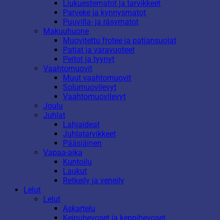
Liukuestematot ja tarvikkeet
Parveke ja kynnysmatot
Puuvilla- ja räsymatot
Makuuhuone
Muovitettu frotee ja patjansuojat
Patjat ja varavuoteet
Peitot ja tyynyt
Vaahtomuovit
Muut vaahtomuovit
Solumuovilevyt
Vaahtomuovilevyt
Joulu
Juhlat
Lahjaideat
Juhlatarvikkeet
Pääsiäinen
Vapaa-aika
Kuntoilu
Laukut
Retkeily ja veneily
Lelut
Lelut
Askartelu
Keinuhevoset ja keppihevoset