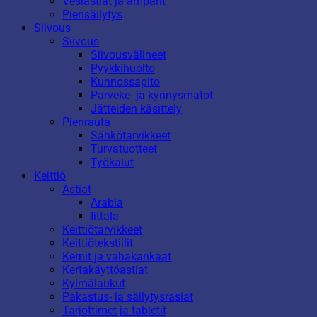
Vesiastiat ja ämpärit
Piensäilytys
Siivous
Siivous
Siivousvälineet
Pyykkihuolto
Kunnossapito
Parveke- ja kynnysmatot
Jätteiden käsittely
Pienrauta
Sähkötarvikkeet
Turvatuotteet
Työkalut
Keittiö
Astiat
Arabia
Iittala
Keittiötarvikkeet
Keittiötekstiilit
Kernit ja vahakankaat
Kertakäyttöastiat
Kylmälaukut
Pakastus- ja säilytysrasiat
Tarjottimet ja tabletit