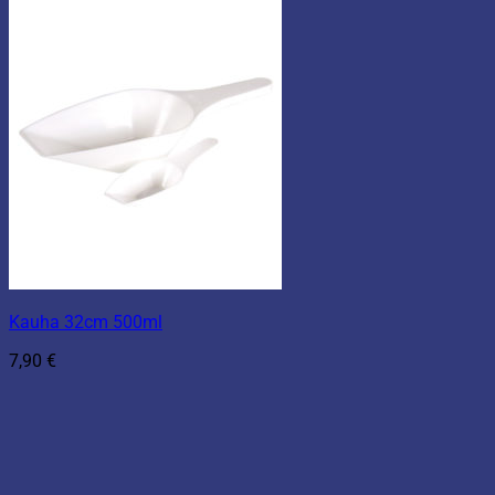
Kauha 32cm 500ml
7,90
€