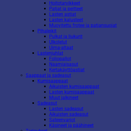
Hoitotarvikkeet
Patjat ja peitteet
Lasten astiat
Lasten kalusteet
Muovitettu frotee ja patjansuojat
Pihaleikit
Pulkat ja liukurit
Ulkolelut
Uima-altaat
Lastenjuhlat
Foliopallot
Naamiaisasut
Kertakäyttöastiat
Saappaat ja sadeasut
Kumisaappaat
Aikuisten kumisaappaat
Lasten kumisaappaat
Muut jalkineet
Sadeasut
Lasten sadeasut
Aikuisten sadeasut
Sateenvarjot
Käsineet ja päähineet
Tarjoukset