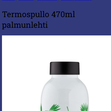
Termospullo 470ml
palmunlehti