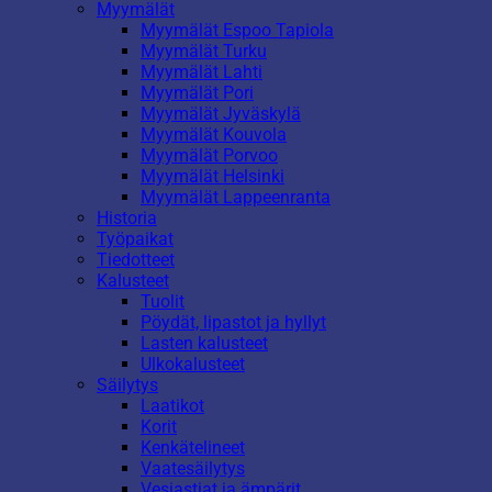
Myymälät
Myymälät Espoo Tapiola
Myymälät Turku
Myymälät Lahti
Myymälät Pori
Myymälät Jyväskylä
Myymälät Kouvola
Myymälät Porvoo
Myymälät Helsinki
Myymälät Lappeenranta
Historia
Työpaikat
Tiedotteet
Kalusteet
Tuolit
Pöydät, lipastot ja hyllyt
Lasten kalusteet
Ulkokalusteet
Säilytys
Laatikot
Korit
Kenkätelineet
Vaatesäilytys
Vesiastiat ja ämpärit