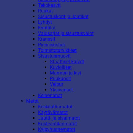
Tekokasvit
Ruukut
Sisustuskorit ja -laatikot
Lyhdyt
Kynttilät
Valosarjat ja sisustusvalot
Kranssit
Piensisustus
Toimistotarvikkeet
Sisustusmuovit
Staattiset kalvot
Kuviolliset
Marmori ja kivi
Puukuosit
Velour
Yksiväriset
Keinonahat
Matot
Keskilattiamatot
Käytävämatot
Juutti- ja sisalmatot
Kosteantilanmatot
Kylpyhuonematot