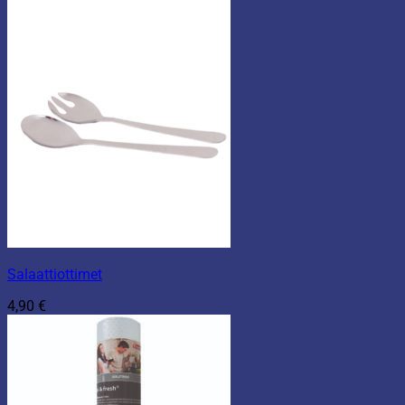
Salaattiottimet
4,90
€