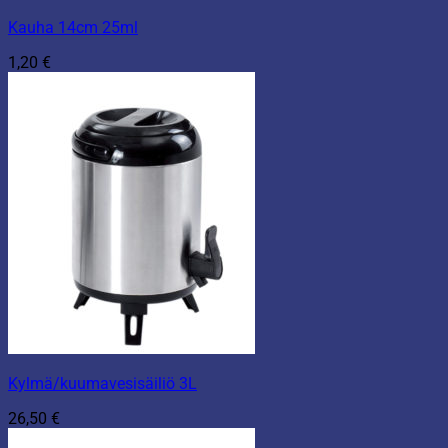
Kauha 14cm 25ml
1,20
€
Kylmä/kuumavesisäiliö 3L
26,50
€