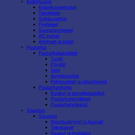
Kylpyhuone
Kylpyhuonematot
Tarvikkeet
Suihkuverhot
Pyyhkeet
Saunatarvikkeet
WC-harjat
Ammeet ja potat
Puutarha
Puutarhakalusteet
Tuolit
Pöydät
Setit
Aurinkovarjot
Pehmusteet ja istuintyynyt
Puutarhanhoito
Ruukut ja parvekelaatikot
Puutarhatarvikkeet
Puutarhatyökalut
Sisustus
Sisustus
Sisustustyynyt ja huovat
Tekokasvit
Ruukut ja maljakot