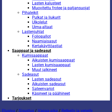
Lasten kalusteet
Muovitettu frotee ja patjansuojat
Pihaleikit
Pulkat ja liukurit
Ulkolelut
Uima-altaat
Lastenjuhlat
Foliopallot
Naamiaisasut
Kertakäyttöastiat
Saappaat ja sadeasut
Kumisaappaat
Aikuisten kumisaappaat
Lasten kumisaappaat
Muut jalkineet
Sadeasut
Lasten sadeasut
Aikuisten sadeasut
Sateenvarjot
Käsineet ja päähineet
Tarjoukset
Etusivu
/
Sisustus
/
Vapaa-aika
/
Retkeily ja veneily