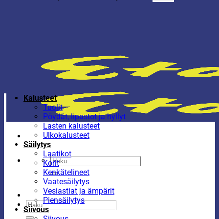
Kalusteet
Tuolit
Pöydät, lipastot ja hyllyt
Lasten kalusteet
Ulkokalusteet
Säilytys
Laatikot
Etsi:
Korit
Kenkätelineet
Vaatesäilytys
Vesiastiat ja ämpärit
Piensäilytys
Etsi:
Siivous
Siivous