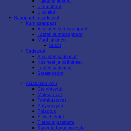
Pulkat ja liukurit
Uima-altaat
Ulkolelut
Saappaat ja sadeasut
Kumisaappaat
Aikuisten kumisaappaat
Lasten kumisaappaat
Muut jalkineet
Sukat
Sadeasut
Aikuisten sadeasut
Käsineet ja päähineet
Lasten sadeasut
Sateenvarjot
Asiakaspalvelu
Ota yhteyttä
Maksutavat
Toimitustavat
Yritysmyynti
Palautus
Yleiset ehdot
Tietosuojaseloste
Saavutettavuusseloste