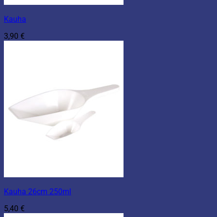
Kauha
3,90
€
Kauha 26cm 250ml
5,40
€