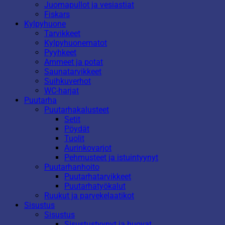
Juomapullot ja vesiastiat
Fiskars
Kylpyhuone
Tarvikkeet
Kylpyhuonematot
Pyyhkeet
Ammeet ja potat
Saunatarvikkeet
Suihkuverhot
WC-harjat
Puutarha
Puutarhakalusteet
Setit
Pöydät
Tuolit
Aurinkovarjot
Pehmusteet ja istuintyynyt
Puutarhanhoito
Puutarhatarvikkeet
Puutarhatyökalut
Ruukut ja parvekelaatikot
Sisustus
Sisustus
Sisustustyynyt ja huovat