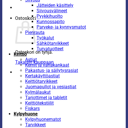
Jätteiden käsittely
Siivousvälineet
Pyykkihuolto
Ostoskori
Kunnossapito
Parveke- ja kynnysmatot
Pienrauta
Työkalut
Sähkötarvikkeet
Turvatuotteet
Ostoskori on tyhjä.
Keittiö
Astiat
Takaisin kauppaan
Kernit ja vahakankaat
Pakastus- ja säilytysrasiat
Kertakäyttöastiat
Keittiötarvikkeet
Juomapullot ja vesiastiat
Kylmälaukut
Tarjottimet ja tabletit
Keittiötekstiilit
Fiskars
Kylpyhuone
Kylpyhuonematot
Tarvikkeet