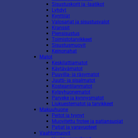
Sisustuskorit ja -laatikot
Lyhdyt
Kynttilät
Valosarjat ja sisustusvalot
Kranssit
Piensisustus
Toimistotarvikkeet
Sisustusmuovit
Keinonahat
Matot
Keskilattiamatot
Käytävämatot
Puuvilla- ja räsymatot
Juutti- ja sisalmatot
Kosteantilanmatot
Kylpyhuonematot
Parveke ja kynnysmatot
Liukuestematot ja tarvikkeet
Makuuhuone
Peitot ja tyynyt
Muovitettu frotee ja patjansuojat
Patjat ja varavuoteet
Vaahtomuovit