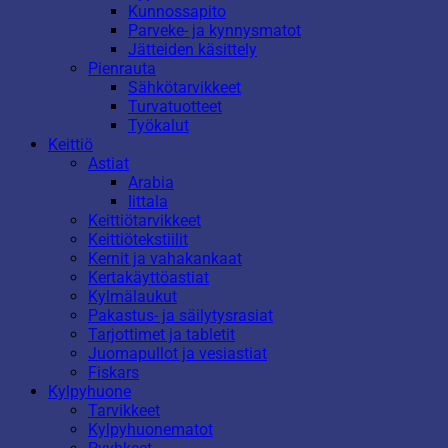
Kunnossapito
Parveke- ja kynnysmatot
Jätteiden käsittely
Pienrauta
Sähkötarvikkeet
Turvatuotteet
Työkalut
Keittiö
Astiat
Arabia
Iittala
Keittiötarvikkeet
Keittiötekstiilit
Kernit ja vahakankaat
Kertakäyttöastiat
Kylmälaukut
Pakastus- ja säilytysrasiat
Tarjottimet ja tabletit
Juomapullot ja vesiastiat
Fiskars
Kylpyhuone
Tarvikkeet
Kylpyhuonematot