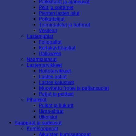
Parkkitalot ja ajoneuvot
Pelit ja soittimet
Pienten lasten lelut
Potkuttelijat
Toimintalelut ja hahmot
Vesilelut
Lastenjuhlat
Foliopallot
Kertakäyttöastiat
Halloween
Naamiaisasut
Lastentarvikkeet
Hoitotarvikkeet
Lasten astiat
Lasten kalusteet
Muovitettu frotee ja patjansuojat
Patjat ja peitteet
Pihaleikit
Pulkat ja liukurit
Uima-altaat
Ulkolelut
Saappaat ja sadeasut
Kumisaappaat
Aikuisten kumisaappaat