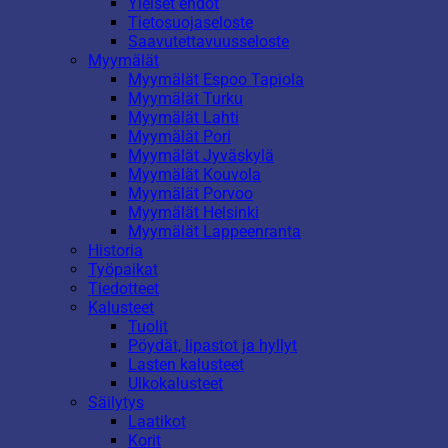
Yleiset ehdot
Tietosuojaseloste
Saavutettavuusseloste
Myymälät
Myymälät Espoo Tapiola
Myymälät Turku
Myymälät Lahti
Myymälät Pori
Myymälät Jyväskylä
Myymälät Kouvola
Myymälät Porvoo
Myymälät Helsinki
Myymälät Lappeenranta
Historia
Työpaikat
Tiedotteet
Kalusteet
Tuolit
Pöydät, lipastot ja hyllyt
Lasten kalusteet
Ulkokalusteet
Säilytys
Laatikot
Korit