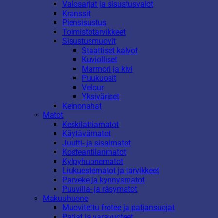
Valosarjat ja sisustusvalot
Kranssit
Piensisustus
Toimistotarvikkeet
Sisustusmuovit
Staattiset kalvot
Kuviolliset
Marmori ja kivi
Puukuosit
Velour
Yksiväriset
Keinonahat
Matot
Keskilattiamatot
Käytävämatot
Juutti- ja sisalmatot
Kosteantilanmatot
Kylpyhuonematot
Liukuestematot ja tarvikkeet
Parveke ja kynnysmatot
Puuvilla- ja räsymatot
Makuuhuone
Muovitettu frotee ja patjansuojat
Patjat ja varavuoteet