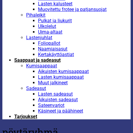
Lasten kalusteet
Muovitettu frotee ja patjansuojat
Pihaleikit
Pulkat ja liukurit
Ulkolelut
Uima-altaat
Lastenjuhlat
Foliopallot
Naamiaisasut
Kertakäyttöastiat
Saappaat ja sadeasut
Kumisaappaat
Aikuisten kumisaappaat
Lasten kumisaappaat
Muut jalkineet
Sadeasut
Lasten sadeasut
Aikuisten sadeasut
Sateenvarjot
Käsineet ja päähineet
Tarjoukset
pöytäryhmä