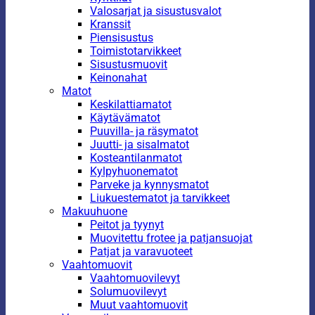
Valosarjat ja sisustusvalot
Kranssit
Piensisustus
Toimistotarvikkeet
Sisustusmuovit
Keinonahat
Matot
Keskilattiamatot
Käytävämatot
Puuvilla- ja räsymatot
Juutti- ja sisalmatot
Kosteantilanmatot
Kylpyhuonematot
Parveke ja kynnysmatot
Liukuestematot ja tarvikkeet
Makuuhuone
Peitot ja tyynyt
Muovitettu frotee ja patjansuojat
Patjat ja varavuoteet
Vaahtomuovit
Vaahtomuovilevyt
Solumuovilevyt
Muut vaahtomuovit