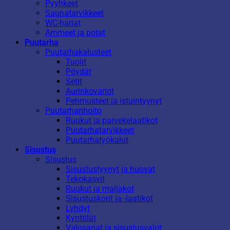
Pyyhkeet
Saunatarvikkeet
WC-harjat
Ammeet ja potat
Puutarha
Puutarhakalusteet
Tuolit
Pöydät
Setit
Aurinkovarjot
Pehmusteet ja istuintyynyt
Puutarhanhoito
Ruukut ja parvekelaatikot
Puutarhatarvikkeet
Puutarhatyökalut
Sisustus
Sisustus
Sisustustyynyt ja huovat
Tekokasvit
Ruukut ja maljakot
Sisustuskorit ja -laatikot
Lyhdyt
Kynttilät
Valosarjat ja sisustusvalot