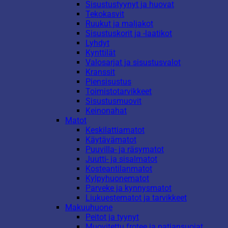
Sisustustyynyt ja huovat
Tekokasvit
Ruukut ja maljakot
Sisustuskorit ja -laatikot
Lyhdyt
Kynttilät
Valosarjat ja sisustusvalot
Kranssit
Piensisustus
Toimistotarvikkeet
Sisustusmuovit
Keinonahat
Matot
Keskilattiamatot
Käytävämatot
Puuvilla- ja räsymatot
Juutti- ja sisalmatot
Kosteantilanmatot
Kylpyhuonematot
Parveke ja kynnysmatot
Liukuestematot ja tarvikkeet
Makuuhuone
Peitot ja tyynyt
Muovitettu frotee ja patjansuojat