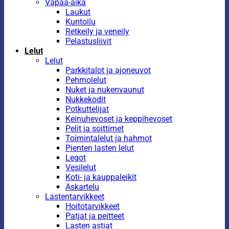
Vapaa-aika
Laukut
Kuntoilu
Retkeily ja veneily
Pelastusliivit
Lelut
Lelut
Parkkitalot ja ajoneuvot
Pehmolelut
Nuket ja nukenvaunut
Nukkekodit
Potkuttelijat
Keinuhevoset ja keppihevoset
Pelit ja soittimet
Toimintalelut ja hahmot
Pienten lasten lelut
Legot
Vesilelut
Koti- ja kauppaleikit
Askartelu
Lastentarvikkeet
Hoitotarvikkeet
Patjat ja peitteet
Lasten astiat