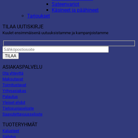
Sateenvarjot
Käsineet ja päähineet
Tarjoukset
TILAA UUTISKIRJE
Kuulet ensimmäisenä uutuuksistamme ja kampanjoistamme
ASIAKASPALVELU
Ota yhteyttä
Maksutavat
Toimitustavat
Yritysasiakas
Palautus
Yleiset ehdot
Tietosuojaseloste
Saavutettavuusseloste
TUOTERYHMÄT
Kalusteet
Säilytys