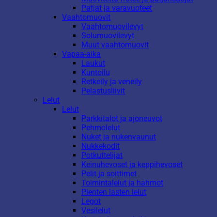
Patjat ja varavuoteet
Vaahtomuovit
Vaahtomuovilevyt
Solumuovilevyt
Muut vaahtomuovit
Vapaa-aika
Laukut
Kuntoilu
Retkeily ja veneily
Pelastusliivit
Lelut
Lelut
Parkkitalot ja ajoneuvot
Pehmolelut
Nuket ja nukenvaunut
Nukkekodit
Potkuttelijat
Keinuhevoset ja keppihevoset
Pelit ja soittimet
Toimintalelut ja hahmot
Pienten lasten lelut
Legot
Vesilelut