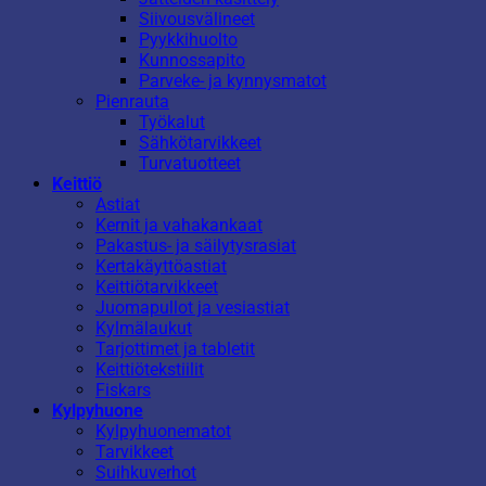
Siivousvälineet
Pyykkihuolto
Kunnossapito
Parveke- ja kynnysmatot
Pienrauta
Työkalut
Sähkötarvikkeet
Turvatuotteet
Keittiö
Astiat
Kernit ja vahakankaat
Pakastus- ja säilytysrasiat
Kertakäyttöastiat
Keittiötarvikkeet
Juomapullot ja vesiastiat
Kylmälaukut
Tarjottimet ja tabletit
Keittiötekstiilit
Fiskars
Kylpyhuone
Kylpyhuonematot
Tarvikkeet
Suihkuverhot