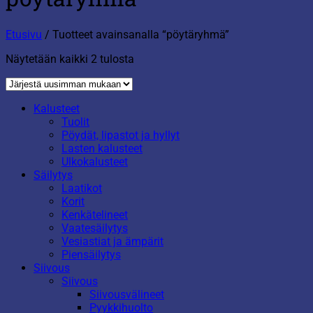
Etusivu
/
Tuotteet avainsanalla “pöytäryhmä”
Sorted
Näytetään kaikki 2 tulosta
by
latest
Kalusteet
Tuolit
Pöydät, lipastot ja hyllyt
Lasten kalusteet
Ulkokalusteet
Säilytys
Laatikot
Korit
Kenkätelineet
Vaatesäilytys
Vesiastiat ja ämpärit
Piensäilytys
Siivous
Siivous
Siivousvälineet
Pyykkihuolto