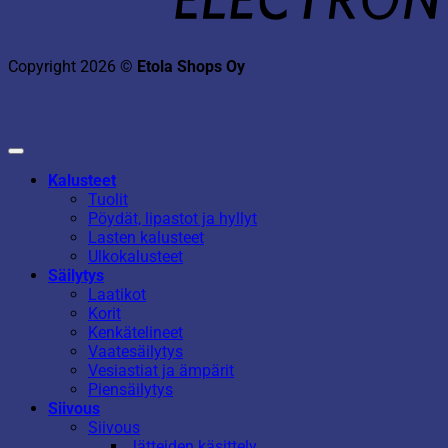
Copyright 2026 ©
Etola Shops Oy
Kalusteet
Tuolit
Pöydät, lipastot ja hyllyt
Lasten kalusteet
Ulkokalusteet
Säilytys
Laatikot
Korit
Kenkätelineet
Vaatesäilytys
Vesiastiat ja ämpärit
Piensäilytys
Siivous
Siivous
Jätteiden käsittely