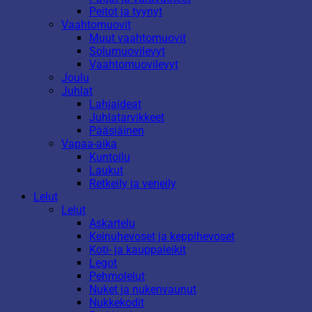
Peitot ja tyynyt
Vaahtomuovit
Muut vaahtomuovit
Solumuovilevyt
Vaahtomuovilevyt
Joulu
Juhlat
Lahjaideat
Juhlatarvikkeet
Pääsiäinen
Vapaa-aika
Kuntoilu
Laukut
Retkeily ja veneily
Lelut
Lelut
Askartelu
Keinuhevoset ja keppihevoset
Koti- ja kauppaleikit
Legot
Pehmolelut
Nuket ja nukenvaunut
Nukkekodit