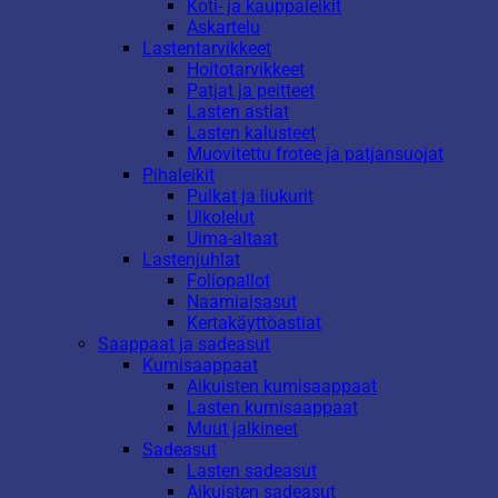
Koti- ja kauppaleikit
Askartelu
Lastentarvikkeet
Hoitotarvikkeet
Patjat ja peitteet
Lasten astiat
Lasten kalusteet
Muovitettu frotee ja patjansuojat
Pihaleikit
Pulkat ja liukurit
Ulkolelut
Uima-altaat
Lastenjuhlat
Foliopallot
Naamiaisasut
Kertakäyttöastiat
Saappaat ja sadeasut
Kumisaappaat
Aikuisten kumisaappaat
Lasten kumisaappaat
Muut jalkineet
Sadeasut
Lasten sadeasut
Aikuisten sadeasut