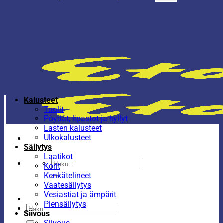
Kalusteet
Tuolit
Pöydät, lipastot ja hyllyt
Lasten kalusteet
Ulkokalusteet
Säilytys
Laatikot
Etsi:
Korit
Kenkätelineet
Vaatesäilytys
Vesiastiat ja ämpärit
Piensäilytys
Etsi:
Siivous
Siivous