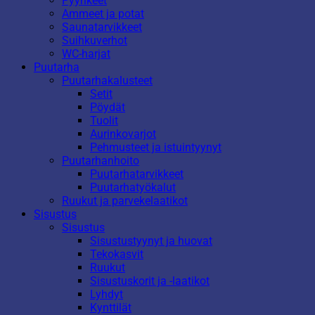
Pyyhkeet
Ammeet ja potat
Saunatarvikkeet
Suihkuverhot
WC-harjat
Puutarha
Puutarhakalusteet
Setit
Pöydät
Tuolit
Aurinkovarjot
Pehmusteet ja istuintyynyt
Puutarhanhoito
Puutarhatarvikkeet
Puutarhatyökalut
Ruukut ja parvekelaatikot
Sisustus
Sisustus
Sisustustyynyt ja huovat
Tekokasvit
Ruukut
Sisustuskorit ja -laatikot
Lyhdyt
Kynttilät