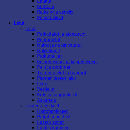
Laukut
Kuntoilu
Retkeily ja veneily
Pelastusliivit
Lelut
Lelut
Parkkitalot ja ajoneuvot
Pehmolelut
Nuket ja nukenvaunut
Nukkekodit
Potkuttelijat
Keinuhevoset ja keppihevoset
Pelit ja soittimet
Toimintalelut ja hahmot
Pienten lasten lelut
Legot
Vesilelut
Koti- ja kauppaleikit
Askartelu
Lastentarvikkeet
Hoitotarvikkeet
Patjat ja peitteet
Lasten astiat
Lasten kalusteet