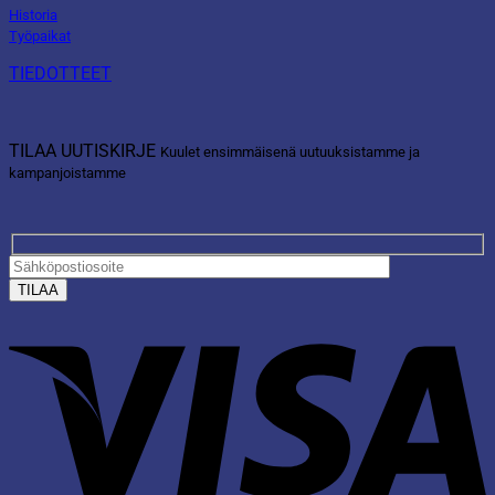
Historia
Työpaikat
TIEDOTTEET
TILAA UUTISKIRJE
Kuulet ensimmäisenä uutuuksistamme ja
kampanjoistamme
V