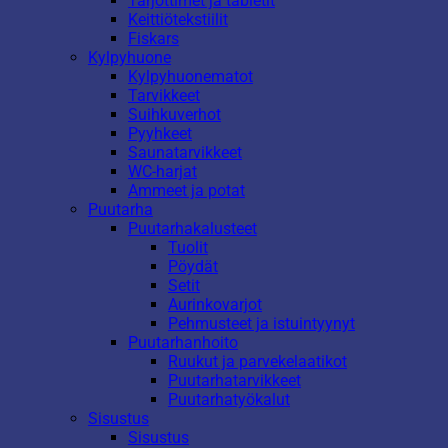
Tarjottimet ja tabletit
Keittiötekstiilit
Fiskars
Kylpyhuone
Kylpyhuonematot
Tarvikkeet
Suihkuverhot
Pyyhkeet
Saunatarvikkeet
WC-harjat
Ammeet ja potat
Puutarha
Puutarhakalusteet
Tuolit
Pöydät
Setit
Aurinkovarjot
Pehmusteet ja istuintyynyt
Puutarhanhoito
Ruukut ja parvekelaatikot
Puutarhatarvikkeet
Puutarhatyökalut
Sisustus
Sisustus