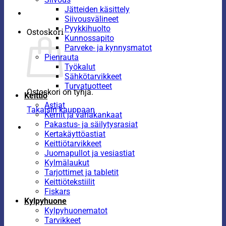
Jätteiden käsittely
Siivousvälineet
Pyykkihuolto
Ostoskori
Kunnossapito
Parveke- ja kynnysmatot
Pienrauta
Työkalut
Sähkötarvikkeet
Turvatuotteet
Ostoskori on tyhjä.
Keittiö
Astiat
Takaisin kauppaan
Kernit ja vahakankaat
Pakastus- ja säilytysrasiat
Kertakäyttöastiat
Keittiötarvikkeet
Juomapullot ja vesiastiat
Kylmälaukut
Tarjottimet ja tabletit
Keittiötekstiilit
Fiskars
Kylpyhuone
Kylpyhuonematot
Tarvikkeet