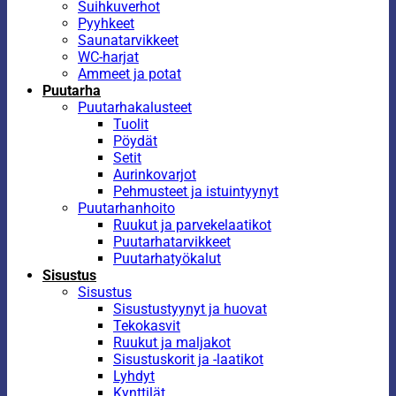
Suihkuverhot
Pyyhkeet
Saunatarvikkeet
WC-harjat
Ammeet ja potat
Puutarha
Puutarhakalusteet
Tuolit
Pöydät
Setit
Aurinkovarjot
Pehmusteet ja istuintyynyt
Puutarhanhoito
Ruukut ja parvekelaatikot
Puutarhatarvikkeet
Puutarhatyökalut
Sisustus
Sisustus
Sisustustyynyt ja huovat
Tekokasvit
Ruukut ja maljakot
Sisustuskorit ja -laatikot
Lyhdyt
Kynttilät