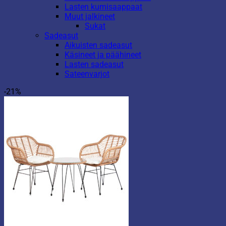
Lasten kumisaappaat
Muut jalkineet
Sukat
Sadeasut
Aikuisten sadeasut
Käsineet ja päähineet
Lasten sadeasut
Sateenvarjot
-21%