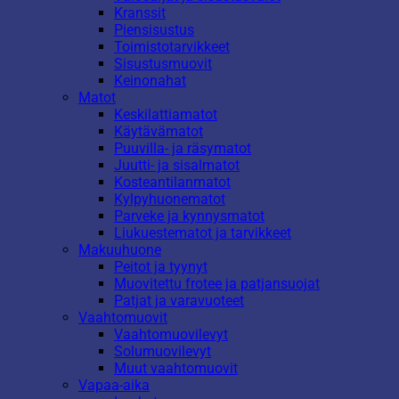
Kranssit
Piensisustus
Toimistotarvikkeet
Sisustusmuovit
Keinonahat
Matot
Keskilattiamatot
Käytävämatot
Puuvilla- ja räsymatot
Juutti- ja sisalmatot
Kosteantilanmatot
Kylpyhuonematot
Parveke ja kynnysmatot
Liukuestematot ja tarvikkeet
Makuuhuone
Peitot ja tyynyt
Muovitettu frotee ja patjansuojat
Patjat ja varavuoteet
Vaahtomuovit
Vaahtomuovilevyt
Solumuovilevyt
Muut vaahtomuovit
Vapaa-aika