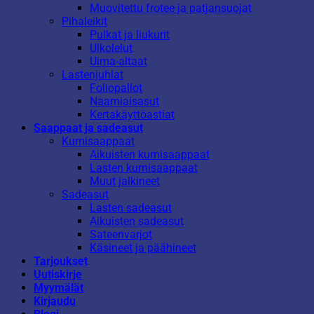
Muovitettu frotee ja patjansuojat
Pihaleikit
Pulkat ja liukurit
Ulkolelut
Uima-altaat
Lastenjuhlat
Foliopallot
Naamiaisasut
Kertakäyttöastiat
Saappaat ja sadeasut
Kumisaappaat
Aikuisten kumisaappaat
Lasten kumisaappaat
Muut jalkineet
Sadeasut
Lasten sadeasut
Aikuisten sadeasut
Sateenvarjot
Käsineet ja päähineet
Tarjoukset
Uutiskirje
Myymälät
Kirjaudu