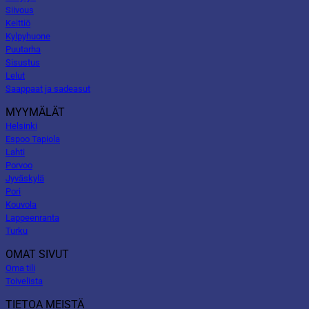
Siivous
Keittiö
Kylpyhuone
Puutarha
Sisustus
Lelut
Saappaat ja sadeasut
MYYMÄLÄT
Helsinki
Espoo Tapiola
Lahti
Porvoo
Jyväskylä
Pori
Kouvola
Lappeenranta
Turku
OMAT SIVUT
Oma tili
Toivelista
TIETOA MEISTÄ