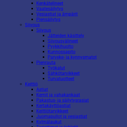
Kenkätelineet
Vaatesäilytys
Vesiastiat ja ämpärit
Piensäilytys
Siivous
Siivous
Jätteiden käsittely
Siivousvälineet
Pyykkihuolto
Kunnossapito
Parveke- ja kynnysmatot
Pienrauta
Työkalut
Sähkötarvikkeet
Turvatuotteet
Keittiö
Astiat
Kernit ja vahakankaat
Pakastus- ja säilytysrasiat
Kertakäyttöastiat
Keittiötarvikkeet
Juomapullot ja vesiastiat
Kylmälaukut