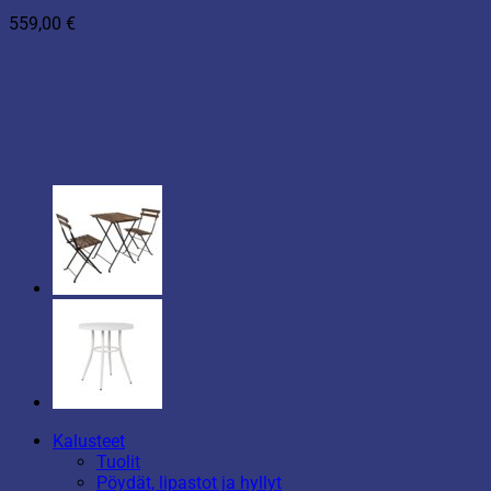
559,00
€
Kalusteet
Tuolit
Pöydät, lipastot ja hyllyt