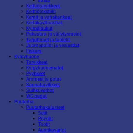
Iittala
Keittiötarvikkeet
Keittiötekstiilit
Kernit ja vahakankaat
Kertakäyttöastiat
Kylmälaukut
Pakastus- ja säilytysrasiat
Tarjottimet ja tabletit
Juomapullot ja vesiastiat
Fiskars
Kylpyhuone
Tarvikkeet
Kylpyhuonematot
Pyyhkeet
Ammeet ja potat
Saunatarvikkeet
Suihkuverhot
WC-harjat
Puutarha
Puutarhakalusteet
Setit
Pöydät
Tuolit
Aurinkovarjot