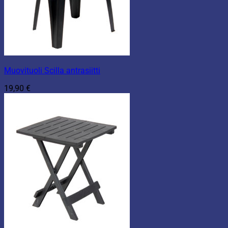
Muovituoli Scilla antrasiitti
19,90
€