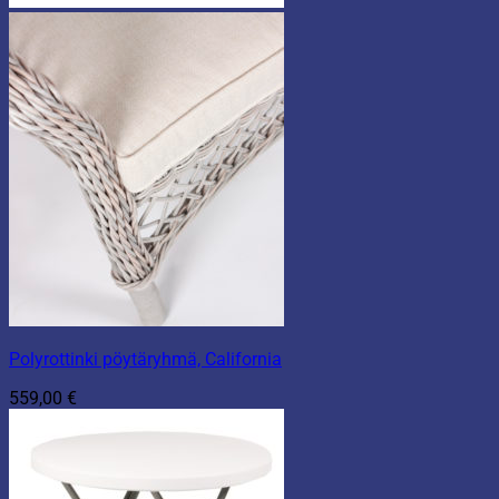
Polyrottinki pöytäryhmä, California
559,00
€