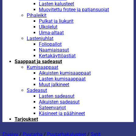
Lasten kalusteet
Muovitettu frotee ja patjansuojat
Pihaleikit
Pulkat ja liukurit
Ulkolelut
Uima-altaat
Lastenjuhlat
Foliopallot
Naamiaisasut
Kertakäyttöastiat
Saappaat ja sadeasut
Kumisaappaat
Aikuisten kumisaappaat
Lasten kumisaappaat
Muut jalkineet
Sadeasut
Lasten sadeasut
Aikuisten sadeasut
Sateenvarjot
Käsineet ja päähineet
Tarjoukset
Etusivu
/
Puutarha
/
Puutarhakalusteet
/
Setit