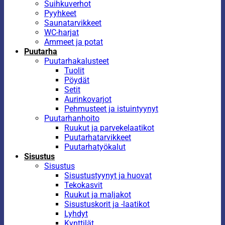
Suihkuverhot
Pyyhkeet
Saunatarvikkeet
WC-harjat
Ammeet ja potat
Puutarha
Puutarhakalusteet
Tuolit
Pöydät
Setit
Aurinkovarjot
Pehmusteet ja istuintyynyt
Puutarhanhoito
Ruukut ja parvekelaatikot
Puutarhatarvikkeet
Puutarhatyökalut
Sisustus
Sisustus
Sisustustyynyt ja huovat
Tekokasvit
Ruukut ja maljakot
Sisustuskorit ja -laatikot
Lyhdyt
Kynttilät