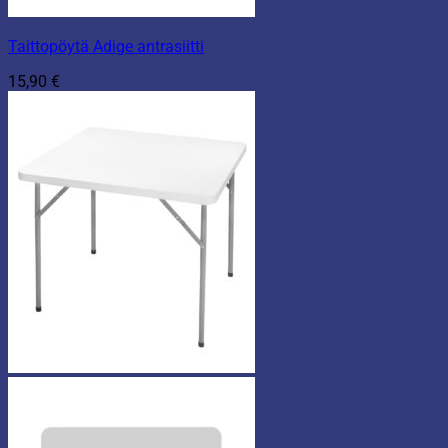
Taittopöytä Adige antrasiitti
15,90
€