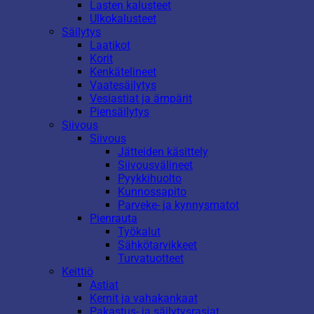
Lasten kalusteet
Ulkokalusteet
Säilytys
Laatikot
Korit
Kenkätelineet
Vaatesäilytys
Vesiastiat ja ämpärit
Piensäilytys
Siivous
Siivous
Jätteiden käsittely
Siivousvälineet
Pyykkihuolto
Kunnossapito
Parveke- ja kynnysmatot
Pienrauta
Työkalut
Sähkötarvikkeet
Turvatuotteet
Keittiö
Astiat
Kernit ja vahakankaat
Pakastus- ja säilytysrasiat