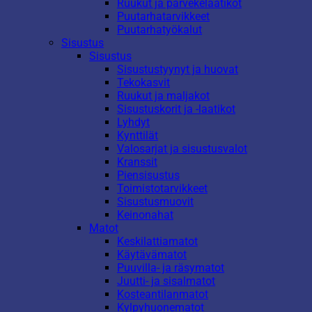
Ruukut ja parvekelaatikot
Puutarhatarvikkeet
Puutarhatyökalut
Sisustus
Sisustus
Sisustustyynyt ja huovat
Tekokasvit
Ruukut ja maljakot
Sisustuskorit ja -laatikot
Lyhdyt
Kynttilät
Valosarjat ja sisustusvalot
Kranssit
Piensisustus
Toimistotarvikkeet
Sisustusmuovit
Keinonahat
Matot
Keskilattiamatot
Käytävämatot
Puuvilla- ja räsymatot
Juutti- ja sisalmatot
Kosteantilanmatot
Kylpyhuonematot