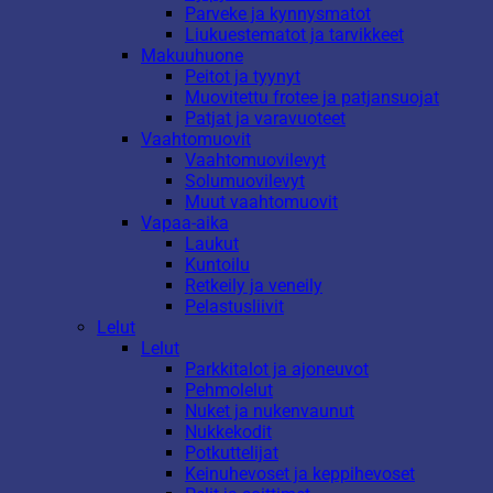
Parveke ja kynnysmatot
Liukuestematot ja tarvikkeet
Makuuhuone
Peitot ja tyynyt
Muovitettu frotee ja patjansuojat
Patjat ja varavuoteet
Vaahtomuovit
Vaahtomuovilevyt
Solumuovilevyt
Muut vaahtomuovit
Vapaa-aika
Laukut
Kuntoilu
Retkeily ja veneily
Pelastusliivit
Lelut
Lelut
Parkkitalot ja ajoneuvot
Pehmolelut
Nuket ja nukenvaunut
Nukkekodit
Potkuttelijat
Keinuhevoset ja keppihevoset