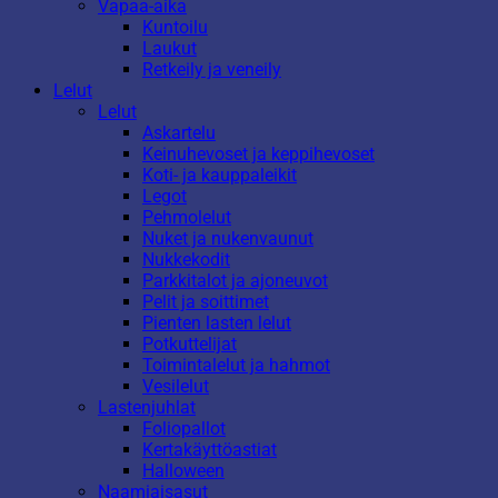
Vapaa-aika
Kuntoilu
Laukut
Retkeily ja veneily
Lelut
Lelut
Askartelu
Keinuhevoset ja keppihevoset
Koti- ja kauppaleikit
Legot
Pehmolelut
Nuket ja nukenvaunut
Nukkekodit
Parkkitalot ja ajoneuvot
Pelit ja soittimet
Pienten lasten lelut
Potkuttelijat
Toimintalelut ja hahmot
Vesilelut
Lastenjuhlat
Foliopallot
Kertakäyttöastiat
Halloween
Naamiaisasut