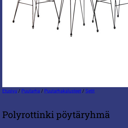
Etusivu
/
Puutarha
/
Puutarhakalusteet
/
Setit
Polyrottinki pöytäryhmä