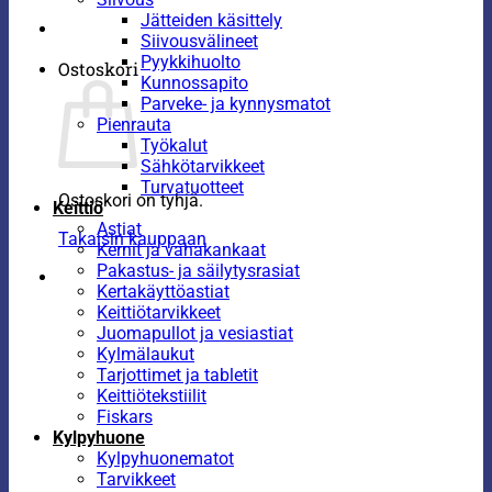
Jätteiden käsittely
Siivousvälineet
Pyykkihuolto
Ostoskori
Kunnossapito
Parveke- ja kynnysmatot
Pienrauta
Työkalut
Sähkötarvikkeet
Turvatuotteet
Ostoskori on tyhjä.
Keittiö
Astiat
Takaisin kauppaan
Kernit ja vahakankaat
Pakastus- ja säilytysrasiat
Kertakäyttöastiat
Keittiötarvikkeet
Juomapullot ja vesiastiat
Kylmälaukut
Tarjottimet ja tabletit
Keittiötekstiilit
Fiskars
Kylpyhuone
Kylpyhuonematot
Tarvikkeet