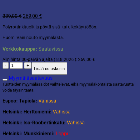
Alkuperäinen
Nykyinen
339,00
€
269,00
€
hinta
hinta
Polyrottinkituolit ja pöytä sisä- tai ulkokäyttööön.
oli:
on:
339,00 €.
269,00 €.
Huom! Vain nouto myymälästä.
Verkkokauppa:
Saatavissa
Alin hinta 30-päivän ajalta (
8.8.2026
):
269,00
€
Polyrottinki
Lisää ostoskoriin
pöytäryhmä
määrä
Myymäläsaatavuus
Tuotteiden myymäläsaldot vaihtelevat, eikä myymäläkohtaista saatavuutta
voida täysin taata.
Espoo: Tapiola:
Vähissä
Helsinki: Herttoniemi:
Vähissä
Helsinki: Iso-Roobertinkatu:
Vähissä
Helsinki: Munkkiniemi:
Loppu