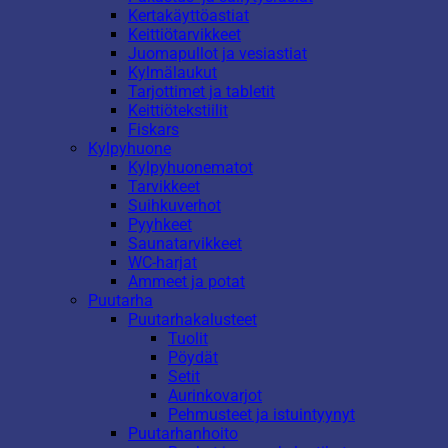
Kertakäyttöastiat
Keittiötarvikkeet
Juomapullot ja vesiastiat
Kylmälaukut
Tarjottimet ja tabletit
Keittiötekstiilit
Fiskars
Kylpyhuone
Kylpyhuonematot
Tarvikkeet
Suihkuverhot
Pyyhkeet
Saunatarvikkeet
WC-harjat
Ammeet ja potat
Puutarha
Puutarhakalusteet
Tuolit
Pöydät
Setit
Aurinkovarjot
Pehmusteet ja istuintyynyt
Puutarhanhoito