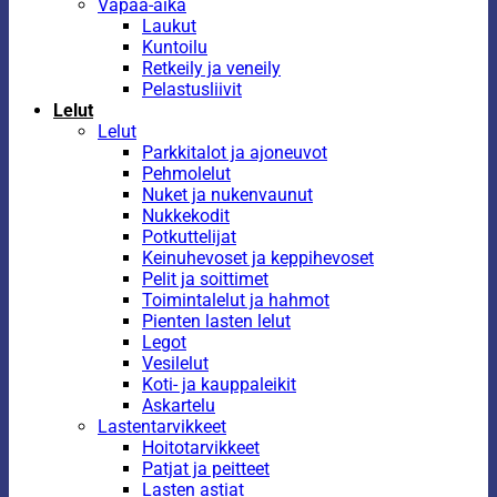
Vapaa-aika
Laukut
Kuntoilu
Retkeily ja veneily
Pelastusliivit
Lelut
Lelut
Parkkitalot ja ajoneuvot
Pehmolelut
Nuket ja nukenvaunut
Nukkekodit
Potkuttelijat
Keinuhevoset ja keppihevoset
Pelit ja soittimet
Toimintalelut ja hahmot
Pienten lasten lelut
Legot
Vesilelut
Koti- ja kauppaleikit
Askartelu
Lastentarvikkeet
Hoitotarvikkeet
Patjat ja peitteet
Lasten astiat