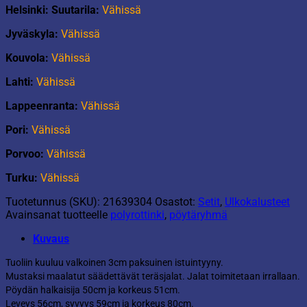
Helsinki: Suutarila:
Vähissä
Jyväskyla:
Vähissä
Kouvola:
Vähissä
Lahti:
Vähissä
Lappeenranta:
Vähissä
Pori:
Vähissä
Porvoo:
Vähissä
Turku:
Vähissä
Tuotetunnus (SKU):
21639304
Osastot:
Setit
,
Ulkokalusteet
Avainsanat tuotteelle
polyrottinki
,
pöytäryhmä
Kuvaus
Tuoliin kuuluu valkoinen 3cm paksuinen istuintyyny.
Mustaksi maalatut säädettävät teräsjalat. Jalat toimitetaan irrallaan.
Pöydän halkaisija 50cm ja korkeus 51cm.
Leveys 56cm, syvyys 59cm ja korkeus 80cm.