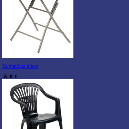
Taittopöytä 80cm
59,00
€