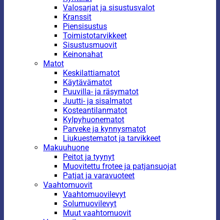
Valosarjat ja sisustusvalot
Kranssit
Piensisustus
Toimistotarvikkeet
Sisustusmuovit
Keinonahat
Matot
Keskilattiamatot
Käytävämatot
Puuvilla- ja räsymatot
Juutti- ja sisalmatot
Kosteantilanmatot
Kylpyhuonematot
Parveke ja kynnysmatot
Liukuestematot ja tarvikkeet
Makuuhuone
Peitot ja tyynyt
Muovitettu frotee ja patjansuojat
Patjat ja varavuoteet
Vaahtomuovit
Vaahtomuovilevyt
Solumuovilevyt
Muut vaahtomuovit