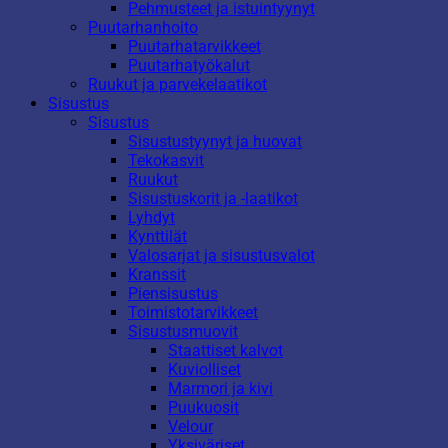
Pehmusteet ja istuintyynyt
Puutarhanhoito
Puutarhatarvikkeet
Puutarhatyökalut
Ruukut ja parvekelaatikot
Sisustus
Sisustus
Sisustustyynyt ja huovat
Tekokasvit
Ruukut
Sisustuskorit ja -laatikot
Lyhdyt
Kynttilät
Valosarjat ja sisustusvalot
Kranssit
Piensisustus
Toimistotarvikkeet
Sisustusmuovit
Staattiset kalvot
Kuviolliset
Marmori ja kivi
Puukuosit
Velour
Yksiväriset