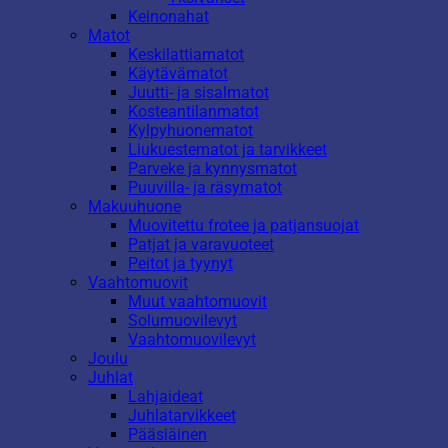
Keinonahat
Matot
Keskilattiamatot
Käytävämatot
Juutti- ja sisalmatot
Kosteantilanmatot
Kylpyhuonematot
Liukuestematot ja tarvikkeet
Parveke ja kynnysmatot
Puuvilla- ja räsymatot
Makuuhuone
Muovitettu frotee ja patjansuojat
Patjat ja varavuoteet
Peitot ja tyynyt
Vaahtomuovit
Muut vaahtomuovit
Solumuovilevyt
Vaahtomuovilevyt
Joulu
Juhlat
Lahjaideat
Juhlatarvikkeet
Pääsiäinen