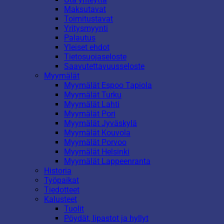
Maksutavat
Toimitustavat
Yritysmyynti
Palautus
Yleiset ehdot
Tietosuojaseloste
Saavutettavuusseloste
Myymälät
Myymälät Espoo Tapiola
Myymälät Turku
Myymälät Lahti
Myymälät Pori
Myymälät Jyväskylä
Myymälät Kouvola
Myymälät Porvoo
Myymälät Helsinki
Myymälät Lappeenranta
Historia
Työpaikat
Tiedotteet
Kalusteet
Tuolit
Pöydät, lipastot ja hyllyt