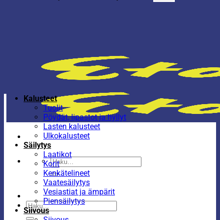
Kalusteet
Tuolit
Pöydät, lipastot ja hyllyt
Lasten kalusteet
Ulkokalusteet
Säilytys
Laatikot
Etsi:
Korit
Kenkätelineet
Vaatesäilytys
Vesiastiat ja ämpärit
Piensäilytys
Etsi:
Siivous
Siivous