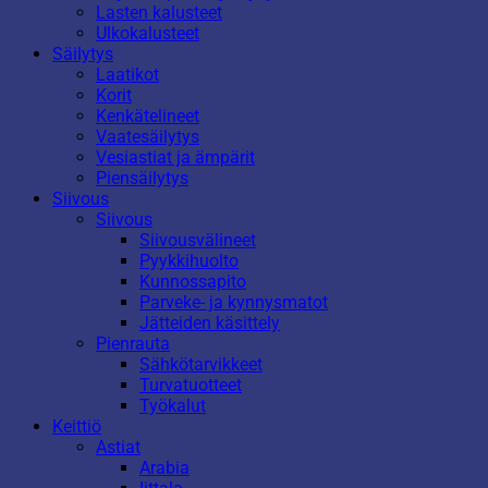
Lasten kalusteet
Ulkokalusteet
Säilytys
Laatikot
Korit
Kenkätelineet
Vaatesäilytys
Vesiastiat ja ämpärit
Piensäilytys
Siivous
Siivous
Siivousvälineet
Pyykkihuolto
Kunnossapito
Parveke- ja kynnysmatot
Jätteiden käsittely
Pienrauta
Sähkötarvikkeet
Turvatuotteet
Työkalut
Keittiö
Astiat
Arabia