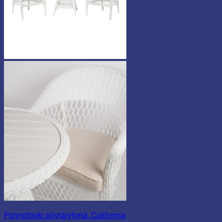
Polyrottinki pöytäryhmä, California