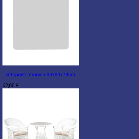
Taittopöytä muovia 88x88x74cm
62,00
€