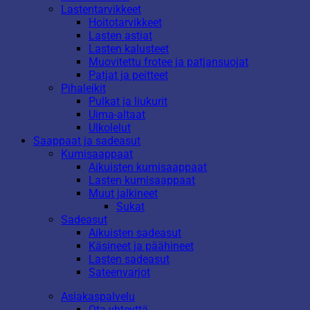
Lastentarvikkeet
Hoitotarvikkeet
Lasten astiat
Lasten kalusteet
Muovitettu frotee ja patjansuojat
Patjat ja peitteet
Pihaleikit
Pulkat ja liukurit
Uima-altaat
Ulkolelut
Saappaat ja sadeasut
Kumisaappaat
Aikuisten kumisaappaat
Lasten kumisaappaat
Muut jalkineet
Sukat
Sadeasut
Aikuisten sadeasut
Käsineet ja päähineet
Lasten sadeasut
Sateenvarjot
Asiakaspalvelu
Ota yhteyttä