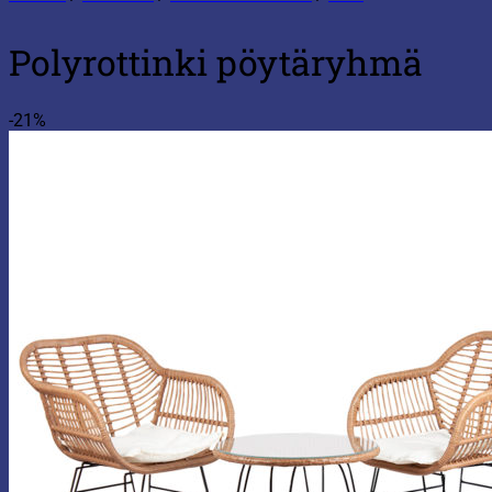
Polyrottinki pöytäryhmä
-21%