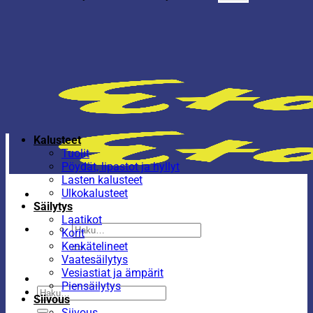
Kalusteet
Tuolit
Pöydät, lipastot ja hyllyt
Lasten kalusteet
Ulkokalusteet
Säilytys
Laatikot
Etsi:
Korit
Kenkätelineet
Vaatesäilytys
Vesiastiat ja ämpärit
Piensäilytys
Etsi:
Siivous
Siivous