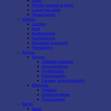
Tuolit
Pöydät, lipastot ja hyllyt
Lasten kalusteet
Ulkokalusteet
Säilytys
Laatikot
Korit
Kenkätelineet
Vaatesäilytys
Vesiastiat ja ämpärit
Piensäilytys
Siivous
Siivous
Jätteiden käsittely
Siivousvälineet
Pyykkihuolto
Kunnossapito
Parveke- ja kynnysmatot
Pienrauta
Työkalut
Sähkötarvikkeet
Turvatuotteet
Keittiö
Astiat