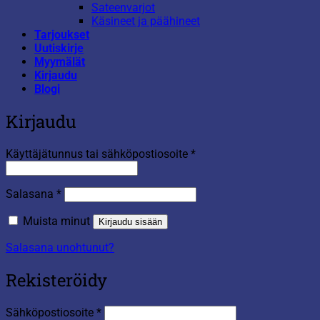
Sateenvarjot
Käsineet ja päähineet
Tarjoukset
Uutiskirje
Myymälät
Kirjaudu
Blogi
Kirjaudu
Vaaditaan
Käyttäjätunnus tai sähköpostiosoite
*
Vaaditaan
Salasana
*
Muista minut
Kirjaudu sisään
Salasana unohtunut?
Rekisteröidy
Vaaditaan
Sähköpostiosoite
*