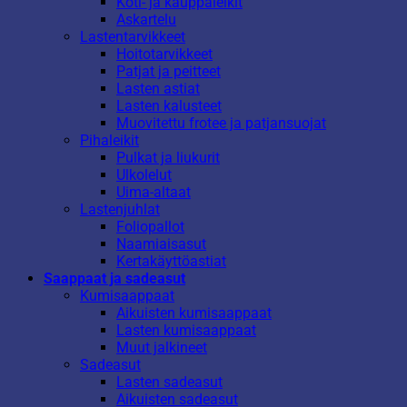
Koti- ja kauppaleikit
Askartelu
Lastentarvikkeet
Hoitotarvikkeet
Patjat ja peitteet
Lasten astiat
Lasten kalusteet
Muovitettu frotee ja patjansuojat
Pihaleikit
Pulkat ja liukurit
Ulkolelut
Uima-altaat
Lastenjuhlat
Foliopallot
Naamiaisasut
Kertakäyttöastiat
Saappaat ja sadeasut
Kumisaappaat
Aikuisten kumisaappaat
Lasten kumisaappaat
Muut jalkineet
Sadeasut
Lasten sadeasut
Aikuisten sadeasut