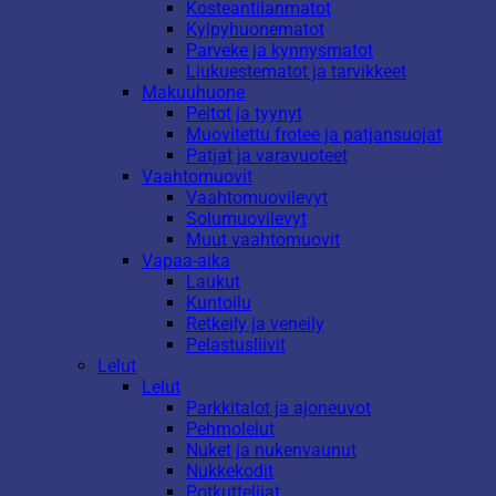
Kosteantilanmatot
Kylpyhuonematot
Parveke ja kynnysmatot
Liukuestematot ja tarvikkeet
Makuuhuone
Peitot ja tyynyt
Muovitettu frotee ja patjansuojat
Patjat ja varavuoteet
Vaahtomuovit
Vaahtomuovilevyt
Solumuovilevyt
Muut vaahtomuovit
Vapaa-aika
Laukut
Kuntoilu
Retkeily ja veneily
Pelastusliivit
Lelut
Lelut
Parkkitalot ja ajoneuvot
Pehmolelut
Nuket ja nukenvaunut
Nukkekodit
Potkuttelijat