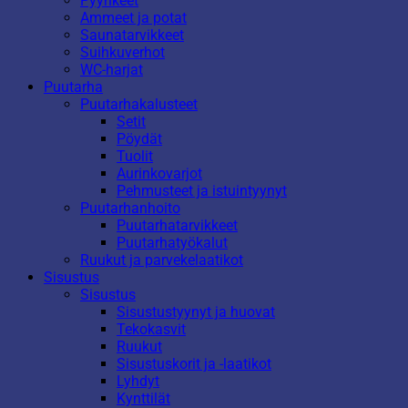
Pyyhkeet
Ammeet ja potat
Saunatarvikkeet
Suihkuverhot
WC-harjat
Puutarha
Puutarhakalusteet
Setit
Pöydät
Tuolit
Aurinkovarjot
Pehmusteet ja istuintyynyt
Puutarhanhoito
Puutarhatarvikkeet
Puutarhatyökalut
Ruukut ja parvekelaatikot
Sisustus
Sisustus
Sisustustyynyt ja huovat
Tekokasvit
Ruukut
Sisustuskorit ja -laatikot
Lyhdyt
Kynttilät