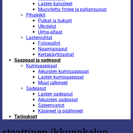
Lasten kalusteet
Muovitettu frotee ja patjansuojat
Pihaleikit
Pulkat ja liukurit
Ulkolelut
Uima-altaat
Lastenjuhlat
Foliopallot
Naamiaisasut
Kertakäyttöastiat
Saappaat ja sadeasut
Kumisaappaat
Aikuisten kumisaappaat
Lasten kumisaappaat
Muut jalkineet
Sadeasut
Lasten sadeasut
Aikuisten sadeasut
Sateenvarjot
Käsineet ja päähineet
Tarjoukset
staattinen ikkunakalvo