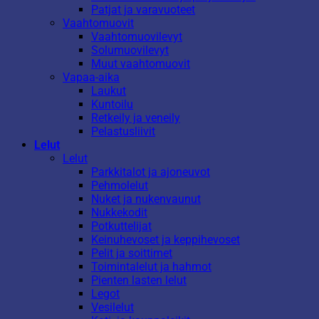
Patjat ja varavuoteet
Vaahtomuovit
Vaahtomuovilevyt
Solumuovilevyt
Muut vaahtomuovit
Vapaa-aika
Laukut
Kuntoilu
Retkeily ja veneily
Pelastusliivit
Lelut
Lelut
Parkkitalot ja ajoneuvot
Pehmolelut
Nuket ja nukenvaunut
Nukkekodit
Potkuttelijat
Keinuhevoset ja keppihevoset
Pelit ja soittimet
Toimintalelut ja hahmot
Pienten lasten lelut
Legot
Vesilelut