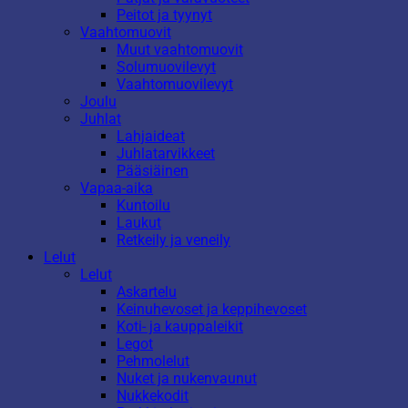
Peitot ja tyynyt
Vaahtomuovit
Muut vaahtomuovit
Solumuovilevyt
Vaahtomuovilevyt
Joulu
Juhlat
Lahjaideat
Juhlatarvikkeet
Pääsiäinen
Vapaa-aika
Kuntoilu
Laukut
Retkeily ja veneily
Lelut
Lelut
Askartelu
Keinuhevoset ja keppihevoset
Koti- ja kauppaleikit
Legot
Pehmolelut
Nuket ja nukenvaunut
Nukkekodit