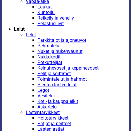
Vapaa-aika
Laukut
Kuntoilu
Retkeily ja veneily
Pelastusliivit
Lelut
Lelut
Parkkitalot ja ajoneuvot
Pehmolelut
Nuket ja nukenvaunut
Nukkekodit
Potkuttelijat
Keinuhevoset ja keppihevoset
Pelit ja soittimet
Toimintalelut ja hahmot
Pienten lasten lelut
Legot
Vesilelut
Koti- ja kauppaleikit
Askartelu
Lastentarvikkeet
Hoitotarvikkeet
Patjat ja peitteet
Lasten astiat