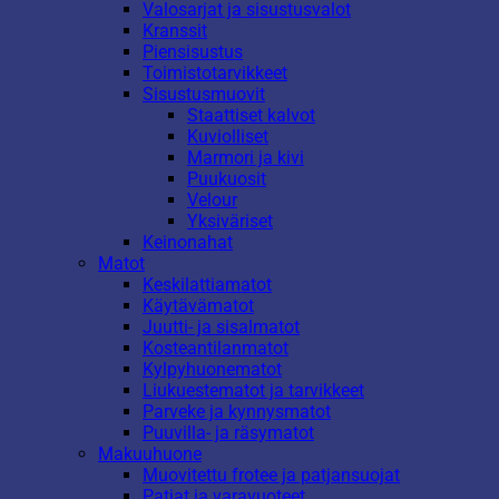
Valosarjat ja sisustusvalot
Kranssit
Piensisustus
Toimistotarvikkeet
Sisustusmuovit
Staattiset kalvot
Kuviolliset
Marmori ja kivi
Puukuosit
Velour
Yksiväriset
Keinonahat
Matot
Keskilattiamatot
Käytävämatot
Juutti- ja sisalmatot
Kosteantilanmatot
Kylpyhuonematot
Liukuestematot ja tarvikkeet
Parveke ja kynnysmatot
Puuvilla- ja räsymatot
Makuuhuone
Muovitettu frotee ja patjansuojat
Patjat ja varavuoteet