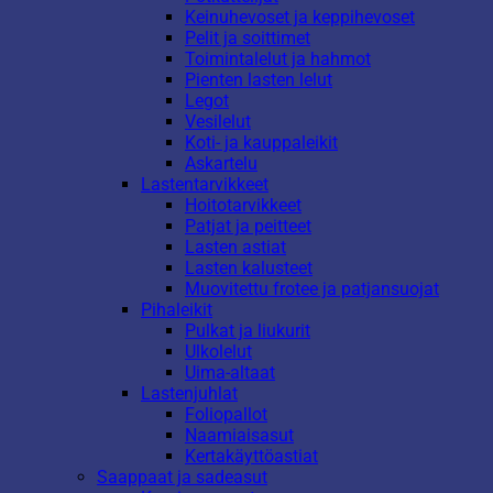
Keinuhevoset ja keppihevoset
Pelit ja soittimet
Toimintalelut ja hahmot
Pienten lasten lelut
Legot
Vesilelut
Koti- ja kauppaleikit
Askartelu
Lastentarvikkeet
Hoitotarvikkeet
Patjat ja peitteet
Lasten astiat
Lasten kalusteet
Muovitettu frotee ja patjansuojat
Pihaleikit
Pulkat ja liukurit
Ulkolelut
Uima-altaat
Lastenjuhlat
Foliopallot
Naamiaisasut
Kertakäyttöastiat
Saappaat ja sadeasut