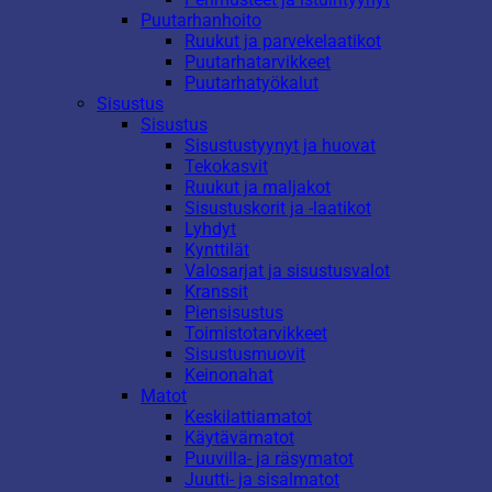
Puutarhanhoito
Ruukut ja parvekelaatikot
Puutarhatarvikkeet
Puutarhatyökalut
Sisustus
Sisustus
Sisustustyynyt ja huovat
Tekokasvit
Ruukut ja maljakot
Sisustuskorit ja -laatikot
Lyhdyt
Kynttilät
Valosarjat ja sisustusvalot
Kranssit
Piensisustus
Toimistotarvikkeet
Sisustusmuovit
Keinonahat
Matot
Keskilattiamatot
Käytävämatot
Puuvilla- ja räsymatot
Juutti- ja sisalmatot