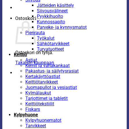
Jätteiden käsittely
Siivousvälineet
Pyykkihuolto
Ostoskori
Kunnossapito
Parveke- ja kynnysmatot
Pienrauta
Työkalut
Sähkötarvikkeet
Turvatuotteet
Ostoskori on tyhjä.
Keittiö
Astiat
Takaisin kauppaan
Kernit ja vahakankaat
Pakastus- ja säilytysrasiat
Kertakäyttöastiat
Keittiötarvikkeet
Juomapullot ja vesiastiat
Kylmälaukut
Tarjottimet ja tabletit
Keittiötekstiilit
Fiskars
Kylpyhuone
Kylpyhuonematot
Tarvikkeet