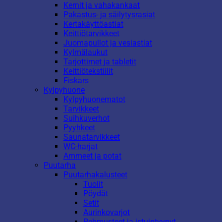
Kernit ja vahakankaat
Pakastus- ja säilytysrasiat
Kertakäyttöastiat
Keittiötarvikkeet
Juomapullot ja vesiastiat
Kylmälaukut
Tarjottimet ja tabletit
Keittiötekstiilit
Fiskars
Kylpyhuone
Kylpyhuonematot
Tarvikkeet
Suihkuverhot
Pyyhkeet
Saunatarvikkeet
WC-harjat
Ammeet ja potat
Puutarha
Puutarhakalusteet
Tuolit
Pöydät
Setit
Aurinkovarjot
Pehmusteet ja istuintyynyt