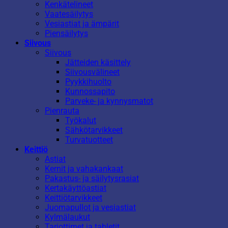
Kenkätelineet
Vaatesäilytys
Vesiastiat ja ämpärit
Piensäilytys
Siivous
Siivous
Jätteiden käsittely
Siivousvälineet
Pyykkihuolto
Kunnossapito
Parveke- ja kynnysmatot
Pienrauta
Työkalut
Sähkötarvikkeet
Turvatuotteet
Keittiö
Astiat
Kernit ja vahakankaat
Pakastus- ja säilytysrasiat
Kertakäyttöastiat
Keittiötarvikkeet
Juomapullot ja vesiastiat
Kylmälaukut
Tarjottimet ja tabletit