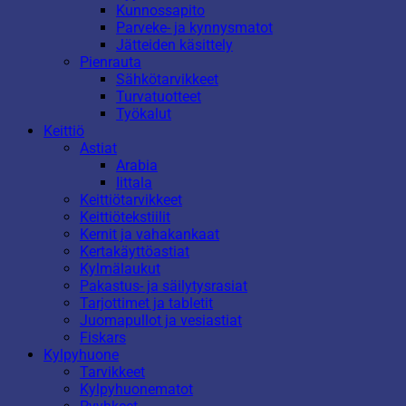
Kunnossapito
Parveke- ja kynnysmatot
Jätteiden käsittely
Pienrauta
Sähkötarvikkeet
Turvatuotteet
Työkalut
Keittiö
Astiat
Arabia
Iittala
Keittiötarvikkeet
Keittiötekstiilit
Kernit ja vahakankaat
Kertakäyttöastiat
Kylmälaukut
Pakastus- ja säilytysrasiat
Tarjottimet ja tabletit
Juomapullot ja vesiastiat
Fiskars
Kylpyhuone
Tarvikkeet
Kylpyhuonematot