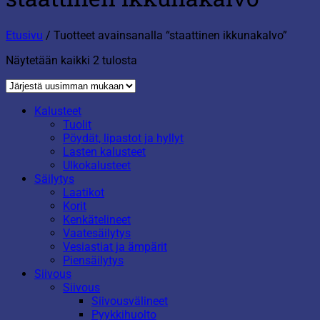
Etusivu
/
Tuotteet avainsanalla “staattinen ikkunakalvo”
Sorted
Näytetään kaikki 2 tulosta
by
latest
Kalusteet
Tuolit
Pöydät, lipastot ja hyllyt
Lasten kalusteet
Ulkokalusteet
Säilytys
Laatikot
Korit
Kenkätelineet
Vaatesäilytys
Vesiastiat ja ämpärit
Piensäilytys
Siivous
Siivous
Siivousvälineet
Pyykkihuolto