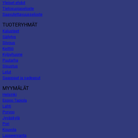
Yleiset ehdot
Tietosuojaseloste
Saavutettavuusseloste
TUOTERYHMÄT
Kalusteet
Säilytys
Siivous
Keittiö
Kylpyhuone
Puutarha
Sisustus
Lelut
Saappaat ja sadeasut
MYYMÄLÄT
Helsinki
Espoo Tapiola
Lahti
Porvoo
Jyväskylä
Pori
Kouvola
Lappeenranta