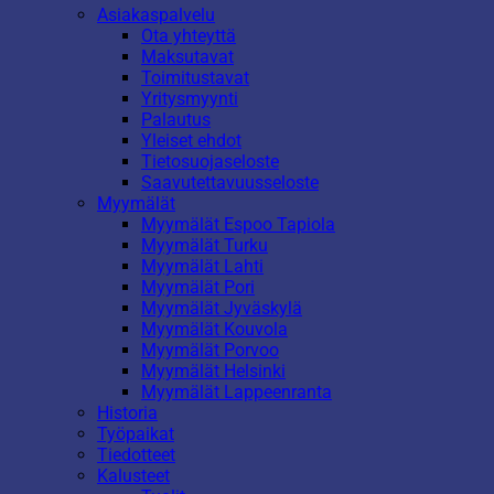
Asiakaspalvelu
Ota yhteyttä
Maksutavat
Toimitustavat
Yritysmyynti
Palautus
Yleiset ehdot
Tietosuojaseloste
Saavutettavuusseloste
Myymälät
Myymälät Espoo Tapiola
Myymälät Turku
Myymälät Lahti
Myymälät Pori
Myymälät Jyväskylä
Myymälät Kouvola
Myymälät Porvoo
Myymälät Helsinki
Myymälät Lappeenranta
Historia
Työpaikat
Tiedotteet
Kalusteet