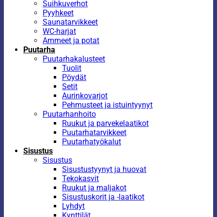
Suihkuverhot
Pyyhkeet
Saunatarvikkeet
WC-harjat
Ammeet ja potat
Puutarha
Puutarhakalusteet
Tuolit
Pöydät
Setit
Aurinkovarjot
Pehmusteet ja istuintyynyt
Puutarhanhoito
Ruukut ja parvekelaatikot
Puutarhatarvikkeet
Puutarhatyökalut
Sisustus
Sisustus
Sisustustyynyt ja huovat
Tekokasvit
Ruukut ja maljakot
Sisustuskorit ja -laatikot
Lyhdyt
Kynttilät