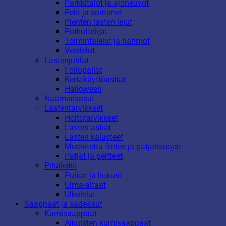
Parkkitalot ja ajoneuvot
Pelit ja soittimet
Pienten lasten lelut
Potkuttelijat
Toimintalelut ja hahmot
Vesilelut
Lastenjuhlat
Foliopallot
Kertakäyttöastiat
Halloween
Naamiaisasut
Lastentarvikkeet
Hoitotarvikkeet
Lasten astiat
Lasten kalusteet
Muovitettu frotee ja patjansuojat
Patjat ja peitteet
Pihaleikit
Pulkat ja liukurit
Uima-altaat
Ulkolelut
Saappaat ja sadeasut
Kumisaappaat
Aikuisten kumisaappaat