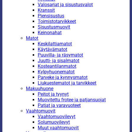
Valosarjat ja sisustusvalot
Kranssit
Piensisustus
Toimistotarvikkeet
Sisustusmuovit
Keinonahat
Matot
Keskilattiamatot
Käytävämatot
Puuvilla- ja räsymatot
Juutti- ja sisalmatot
Kosteantilanmatot
Kylpyhuonematot
Parveke ja kynnysmatot
Liukuestematot ja tarvikkeet
Makuuhuone
Peitot ja tyynyt
Muovitettu frotee ja patjansuojat
Patjat ja varavuoteet
Vaahtomuovit
Vaahtomuovilevyt
Solumuovilevyt
Muut vaahtomuovit