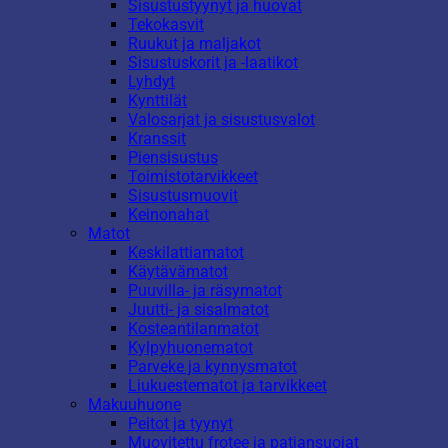
Sisustustyynyt ja huovat
Tekokasvit
Ruukut ja maljakot
Sisustuskorit ja -laatikot
Lyhdyt
Kynttilät
Valosarjat ja sisustusvalot
Kranssit
Piensisustus
Toimistotarvikkeet
Sisustusmuovit
Keinonahat
Matot
Keskilattiamatot
Käytävämatot
Puuvilla- ja räsymatot
Juutti- ja sisalmatot
Kosteantilanmatot
Kylpyhuonematot
Parveke ja kynnysmatot
Liukuestematot ja tarvikkeet
Makuuhuone
Peitot ja tyynyt
Muovitettu frotee ja patjansuojat