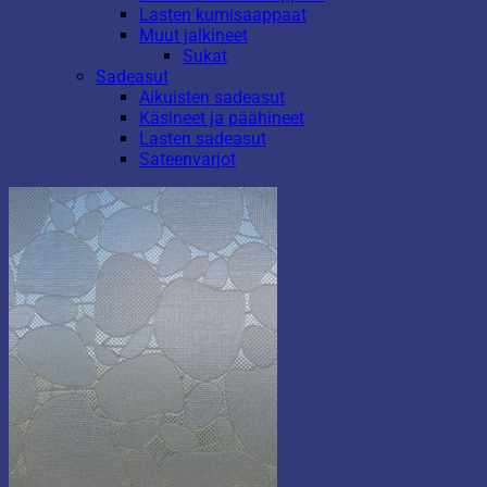
Lasten kumisaappaat
Muut jalkineet
Sukat
Sadeasut
Aikuisten sadeasut
Käsineet ja päähineet
Lasten sadeasut
Sateenvarjot