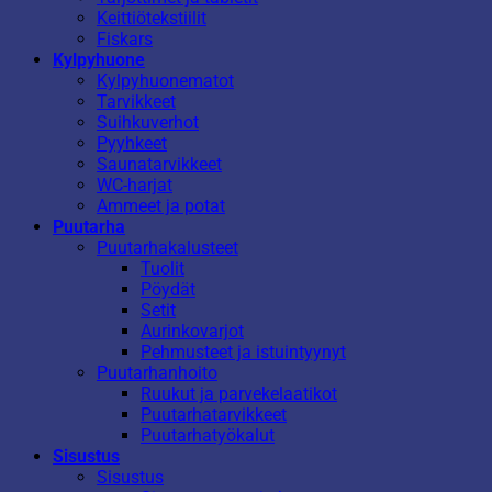
Keittiötekstiilit
Fiskars
Kylpyhuone
Kylpyhuonematot
Tarvikkeet
Suihkuverhot
Pyyhkeet
Saunatarvikkeet
WC-harjat
Ammeet ja potat
Puutarha
Puutarhakalusteet
Tuolit
Pöydät
Setit
Aurinkovarjot
Pehmusteet ja istuintyynyt
Puutarhanhoito
Ruukut ja parvekelaatikot
Puutarhatarvikkeet
Puutarhatyökalut
Sisustus
Sisustus