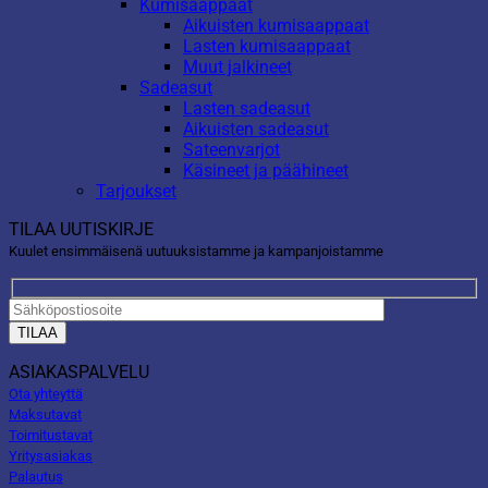
Kumisaappaat
Aikuisten kumisaappaat
Lasten kumisaappaat
Muut jalkineet
Sadeasut
Lasten sadeasut
Aikuisten sadeasut
Sateenvarjot
Käsineet ja päähineet
Tarjoukset
TILAA UUTISKIRJE
Kuulet ensimmäisenä uutuuksistamme ja kampanjoistamme
ASIAKASPALVELU
Ota yhteyttä
Maksutavat
Toimitustavat
Yritysasiakas
Palautus