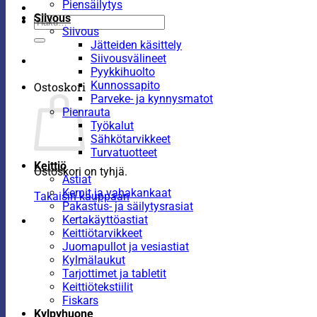
Piensäilytys
Siivous
Etsi:
Siivous
Jätteiden käsittely
Siivousvälineet
Pyykkihuolto
Kunnossapito
Ostoskori
Parveke- ja kynnysmatot
Pienrauta
Työkalut
Sähkötarvikkeet
Turvatuotteet
Keittiö
Ostoskori on tyhjä.
Astiat
Kernit ja vahakankaat
Takaisin kauppaan
Pakastus- ja säilytysrasiat
Kertakäyttöastiat
Keittiötarvikkeet
Juomapullot ja vesiastiat
Kylmälaukut
Tarjottimet ja tabletit
Keittiötekstiilit
Fiskars
Kylpyhuone