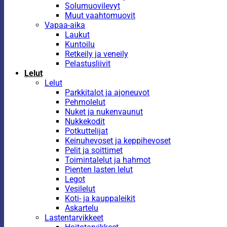
Solumuovilevyt
Muut vaahtomuovit
Vapaa-aika
Laukut
Kuntoilu
Retkeily ja veneily
Pelastusliivit
Lelut
Lelut
Parkkitalot ja ajoneuvot
Pehmolelut
Nuket ja nukenvaunut
Nukkekodit
Potkuttelijat
Keinuhevoset ja keppihevoset
Pelit ja soittimet
Toimintalelut ja hahmot
Pienten lasten lelut
Legot
Vesilelut
Koti- ja kauppaleikit
Askartelu
Lastentarvikkeet