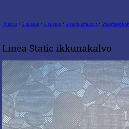
Etusivu
/
Sisustus
/
Sisustus
/
Sisustusmuovit
/
Staattiset kal
Linea Static ikkunakalvo