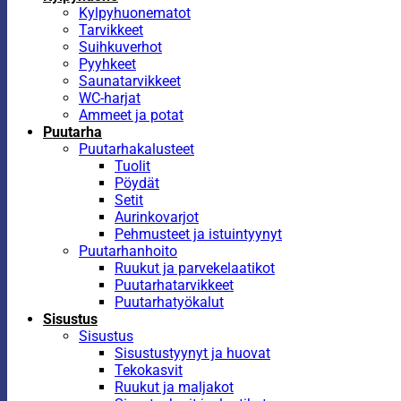
Kylpyhuonematot
Tarvikkeet
Suihkuverhot
Pyyhkeet
Saunatarvikkeet
WC-harjat
Ammeet ja potat
Puutarha
Puutarhakalusteet
Tuolit
Pöydät
Setit
Aurinkovarjot
Pehmusteet ja istuintyynyt
Puutarhanhoito
Ruukut ja parvekelaatikot
Puutarhatarvikkeet
Puutarhatyökalut
Sisustus
Sisustus
Sisustustyynyt ja huovat
Tekokasvit
Ruukut ja maljakot