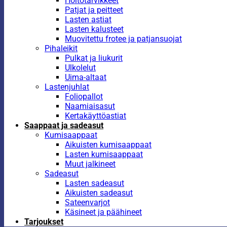
Hoitotarvikkeet
Patjat ja peitteet
Lasten astiat
Lasten kalusteet
Muovitettu frotee ja patjansuojat
Pihaleikit
Pulkat ja liukurit
Ulkolelut
Uima-altaat
Lastenjuhlat
Foliopallot
Naamiaisasut
Kertakäyttöastiat
Saappaat ja sadeasut
Kumisaappaat
Aikuisten kumisaappaat
Lasten kumisaappaat
Muut jalkineet
Sadeasut
Lasten sadeasut
Aikuisten sadeasut
Sateenvarjot
Käsineet ja päähineet
Tarjoukset