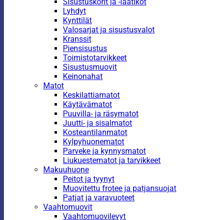
Sisustuskorit ja -laatikot
Lyhdyt
Kynttilät
Valosarjat ja sisustusvalot
Kranssit
Piensisustus
Toimistotarvikkeet
Sisustusmuovit
Keinonahat
Matot
Keskilattiamatot
Käytävämatot
Puuvilla- ja räsymatot
Juutti- ja sisalmatot
Kosteantilanmatot
Kylpyhuonematot
Parveke ja kynnysmatot
Liukuestematot ja tarvikkeet
Makuuhuone
Peitot ja tyynyt
Muovitettu frotee ja patjansuojat
Patjat ja varavuoteet
Vaahtomuovit
Vaahtomuovilevyt