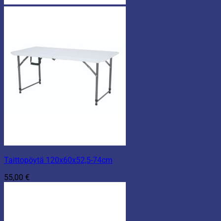
Taittopöytä 120x60x52,5-74cm
55,00
€