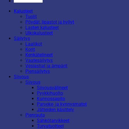
Kalusteet
Tuolit
Pöydät, lipastot ja hyllyt
Lasten kalusteet
Ulkokalusteet
Säilytys
Laatikot
Korit
Kenkätelineet
Vaatesäilytys
Vesiastiat ja ämpärit
Piensäilytys
Siivous
Siivous
Siivousvälineet
Pyykkihuolto
Kunnossapito
Parveke- ja kynnysmatot
Jätteiden käsittely
Pienrauta
Sähkötarvikkeet
Turvatuotteet