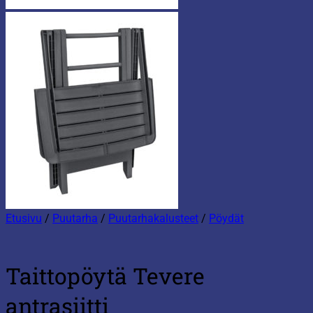
Etusivu
/
Puutarha
/
Puutarhakalusteet
/
Pöydät
Taittopöytä Tevere
antrasiitti