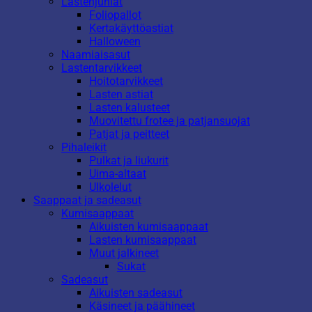
Lastenjuhlat
Foliopallot
Kertakäyttöastiat
Halloween
Naamiaisasut
Lastentarvikkeet
Hoitotarvikkeet
Lasten astiat
Lasten kalusteet
Muovitettu frotee ja patjansuojat
Patjat ja peitteet
Pihaleikit
Pulkat ja liukurit
Uima-altaat
Ulkolelut
Saappaat ja sadeasut
Kumisaappaat
Aikuisten kumisaappaat
Lasten kumisaappaat
Muut jalkineet
Sukat
Sadeasut
Aikuisten sadeasut
Käsineet ja päähineet