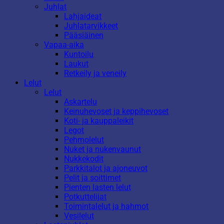
Juhlat
Lahjaideat
Juhlatarvikkeet
Pääsiäinen
Vapaa-aika
Kuntoilu
Laukut
Retkeily ja veneily
Lelut
Lelut
Askartelu
Keinuhevoset ja keppihevoset
Koti- ja kauppaleikit
Legot
Pehmolelut
Nuket ja nukenvaunut
Nukkekodit
Parkkitalot ja ajoneuvot
Pelit ja soittimet
Pienten lasten lelut
Potkuttelijat
Toimintalelut ja hahmot
Vesilelut