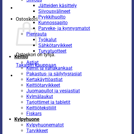
Jätteiden käsittely
Siivousvälineet
Pyykkihuolto
Ostoskori
Kunnossapito
Parveke- ja kynnysmatot
Pienrauta
Työkalut
Sähkötarvikkeet
Turvatuotteet
Ostoskori on tyhjä.
Keittiö
Astiat
Takaisin kauppaan
Kernit ja vahakankaat
Pakastus- ja säilytysrasiat
Kertakäyttöastiat
Keittiötarvikkeet
Juomapullot ja vesiastiat
Kylmälaukut
Tarjottimet ja tabletit
Keittiötekstiilit
Fiskars
Kylpyhuone
Kylpyhuonematot
Tarvikkeet