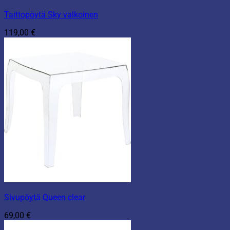
Taittopöytä Sky valkoinen
119,00
€
Sivupöytä Queen clear
69,00
€