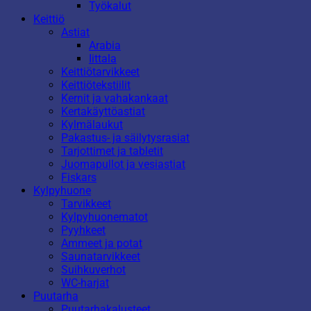
Työkalut
Keittiö
Astiat
Arabia
Iittala
Keittiötarvikkeet
Keittiötekstiilit
Kernit ja vahakankaat
Kertakäyttöastiat
Kylmälaukut
Pakastus- ja säilytysrasiat
Tarjottimet ja tabletit
Juomapullot ja vesiastiat
Fiskars
Kylpyhuone
Tarvikkeet
Kylpyhuonematot
Pyyhkeet
Ammeet ja potat
Saunatarvikkeet
Suihkuverhot
WC-harjat
Puutarha
Puutarhakalusteet