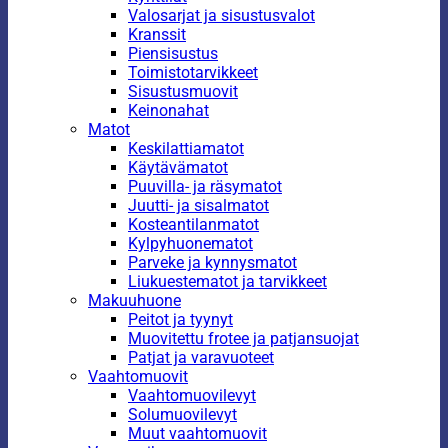
Valosarjat ja sisustusvalot
Kranssit
Piensisustus
Toimistotarvikkeet
Sisustusmuovit
Keinonahat
Matot
Keskilattiamatot
Käytävämatot
Puuvilla- ja räsymatot
Juutti- ja sisalmatot
Kosteantilanmatot
Kylpyhuonematot
Parveke ja kynnysmatot
Liukuestematot ja tarvikkeet
Makuuhuone
Peitot ja tyynyt
Muovitettu frotee ja patjansuojat
Patjat ja varavuoteet
Vaahtomuovit
Vaahtomuovilevyt
Solumuovilevyt
Muut vaahtomuovit