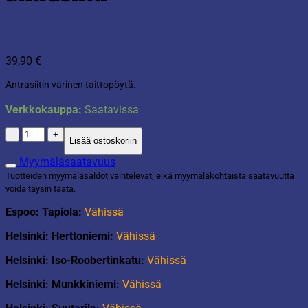
39,90
€
Antrasiitin värinen taittopöytä.
Verkkokauppa:
Saatavissa
Taittopöytä
Lisää ostoskoriin
Tevere
antrasiitti
Myymäläsaatavuus
määrä
Tuotteiden myymäläsaldot vaihtelevat, eikä myymäläkohtaista saatavuutta
voida täysin taata.
Espoo: Tapiola:
Vähissä
Helsinki: Herttoniemi:
Vähissä
Helsinki: Iso-Roobertinkatu:
Vähissä
Helsinki: Munkkiniemi:
Vähissä