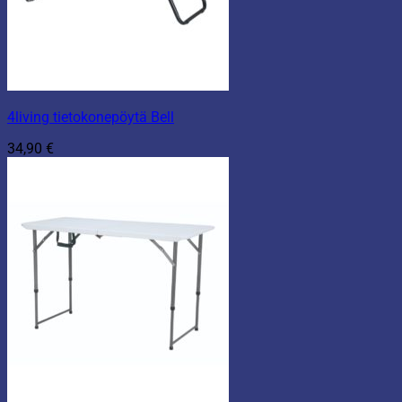
4living tietokonepöytä Bell
34,90
€