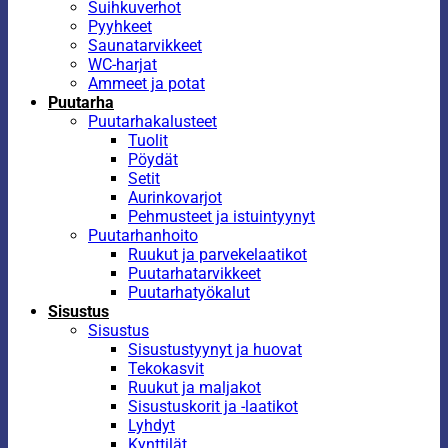
Suihkuverhot
Pyyhkeet
Saunatarvikkeet
WC-harjat
Ammeet ja potat
Puutarha
Puutarhakalusteet
Tuolit
Pöydät
Setit
Aurinkovarjot
Pehmusteet ja istuintyynyt
Puutarhanhoito
Ruukut ja parvekelaatikot
Puutarhatarvikkeet
Puutarhatyökalut
Sisustus
Sisustus
Sisustustyynyt ja huovat
Tekokasvit
Ruukut ja maljakot
Sisustuskorit ja -laatikot
Lyhdyt
Kynttilät