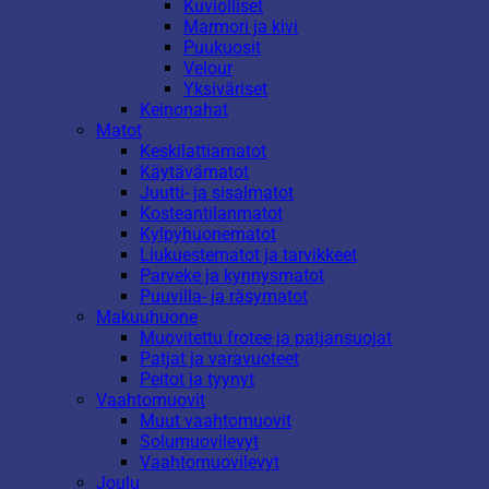
Kuviolliset
Marmori ja kivi
Puukuosit
Velour
Yksiväriset
Keinonahat
Matot
Keskilattiamatot
Käytävämatot
Juutti- ja sisalmatot
Kosteantilanmatot
Kylpyhuonematot
Liukuestematot ja tarvikkeet
Parveke ja kynnysmatot
Puuvilla- ja räsymatot
Makuuhuone
Muovitettu frotee ja patjansuojat
Patjat ja varavuoteet
Peitot ja tyynyt
Vaahtomuovit
Muut vaahtomuovit
Solumuovilevyt
Vaahtomuovilevyt
Joulu