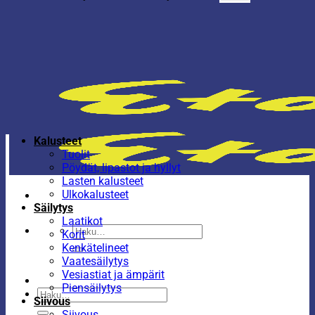
Kalusteet
Tuolit
Pöydät, lipastot ja hyllyt
Lasten kalusteet
Ulkokalusteet
Säilytys
Laatikot
Etsi:
Korit
Kenkätelineet
Vaatesäilytys
Vesiastiat ja ämpärit
Piensäilytys
Etsi:
Siivous
Siivous