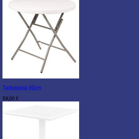
Taittopöytä 80cm
59,00
€