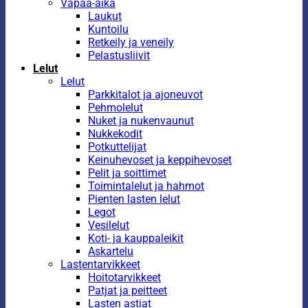
Vapaa-aika
Laukut
Kuntoilu
Retkeily ja veneily
Pelastusliivit
Lelut
Lelut
Parkkitalot ja ajoneuvot
Pehmolelut
Nuket ja nukenvaunut
Nukkekodit
Potkuttelijat
Keinuhevoset ja keppihevoset
Pelit ja soittimet
Toimintalelut ja hahmot
Pienten lasten lelut
Legot
Vesilelut
Koti- ja kauppaleikit
Askartelu
Lastentarvikkeet
Hoitotarvikkeet
Patjat ja peitteet
Lasten astiat