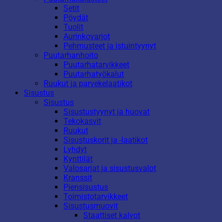
Setit
Pöydät
Tuolit
Aurinkovarjot
Pehmusteet ja istuintyynyt
Puutarhanhoito
Puutarhatarvikkeet
Puutarhatyökalut
Ruukut ja parvekelaatikot
Sisustus
Sisustus
Sisustustyynyt ja huovat
Tekokasvit
Ruukut
Sisustuskorit ja -laatikot
Lyhdyt
Kynttilät
Valosarjat ja sisustusvalot
Kranssit
Piensisustus
Toimistotarvikkeet
Sisustusmuovit
Staattiset kalvot