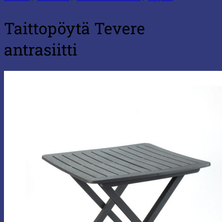
Taittopöytä Tevere
antrasiitti