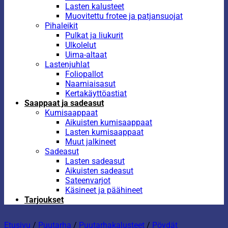
Lasten kalusteet
Muovitettu frotee ja patjansuojat
Pihaleikit
Pulkat ja liukurit
Ulkolelut
Uima-altaat
Lastenjuhlat
Foliopallot
Naamiaisasut
Kertakäyttöastiat
Saappaat ja sadeasut
Kumisaappaat
Aikuisten kumisaappaat
Lasten kumisaappaat
Muut jalkineet
Sadeasut
Lasten sadeasut
Aikuisten sadeasut
Sateenvarjot
Käsineet ja päähineet
Tarjoukset
Etusivu
/
Puutarha
/
Puutarhakalusteet
/
Pöydät