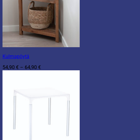
Kulmapöytä
Hintaluokka:
54,90
€
–
64,90
€
54,90 €
-
64,90 €