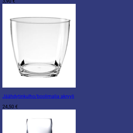
3,90
€
Jäähdytinkulho/boolimalja akryyli
24,50
€