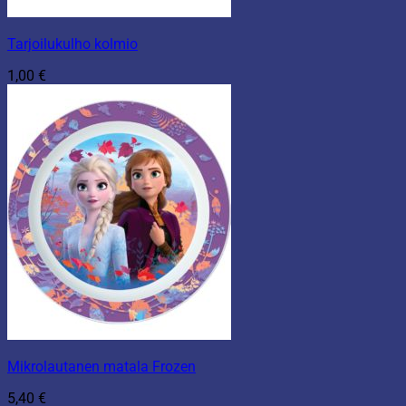
Tarjoilukulho kolmio
1,00
€
Mikrolautanen matala Frozen
5,40
€