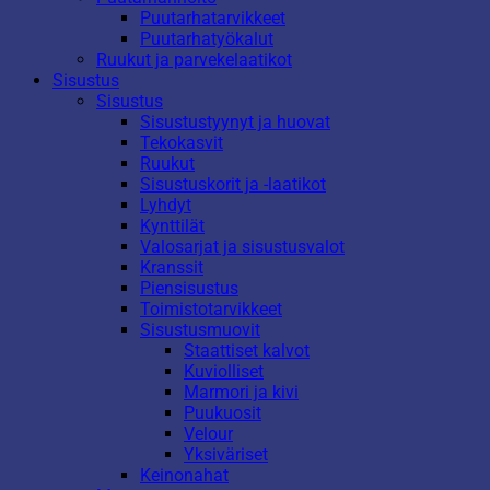
Puutarhatarvikkeet
Puutarhatyökalut
Ruukut ja parvekelaatikot
Sisustus
Sisustus
Sisustustyynyt ja huovat
Tekokasvit
Ruukut
Sisustuskorit ja -laatikot
Lyhdyt
Kynttilät
Valosarjat ja sisustusvalot
Kranssit
Piensisustus
Toimistotarvikkeet
Sisustusmuovit
Staattiset kalvot
Kuviolliset
Marmori ja kivi
Puukuosit
Velour
Yksiväriset
Keinonahat