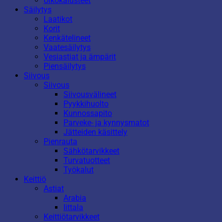
Ulkokalusteet
Säilytys
Laatikot
Korit
Kenkätelineet
Vaatesäilytys
Vesiastiat ja ämpärit
Piensäilytys
Siivous
Siivous
Siivousvälineet
Pyykkihuolto
Kunnossapito
Parveke- ja kynnysmatot
Jätteiden käsittely
Pienrauta
Sähkötarvikkeet
Turvatuotteet
Työkalut
Keittiö
Astiat
Arabia
Iittala
Keittiötarvikkeet