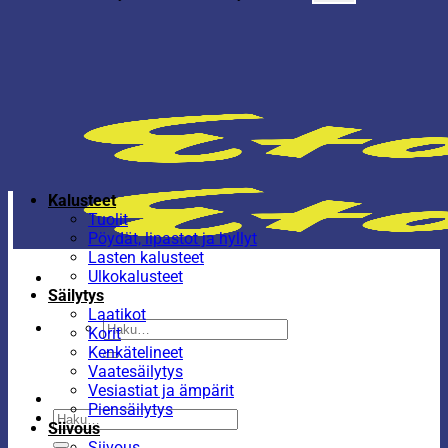
Kalusteet
Tuolit
Pöydät, lipastot ja hyllyt
Lasten kalusteet
Ulkokalusteet
Säilytys
Laatikot
Etsi:
Korit
Kenkätelineet
Vaatesäilytys
Vesiastiat ja ämpärit
Piensäilytys
Etsi:
Siivous
Siivous