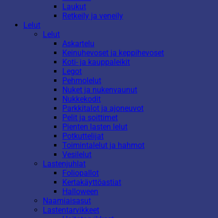
Laukut
Retkeily ja veneily
Lelut
Lelut
Askartelu
Keinuhevoset ja keppihevoset
Koti- ja kauppaleikit
Legot
Pehmolelut
Nuket ja nukenvaunut
Nukkekodit
Parkkitalot ja ajoneuvot
Pelit ja soittimet
Pienten lasten lelut
Potkuttelijat
Toimintalelut ja hahmot
Vesilelut
Lastenjuhlat
Foliopallot
Kertakäyttöastiat
Halloween
Naamiaisasut
Lastentarvikkeet