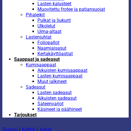
Lasten kalusteet
Muovitettu frotee ja patjansuojat
Pihaleikit
Pulkat ja liukurit
Ulkolelut
Uima-altaat
Lastenjuhlat
Foliopallot
Naamiaisasut
Kertakäyttöastiat
Saappaat ja sadeasut
Kumisaappaat
Aikuisten kumisaappaat
Lasten kumisaappaat
Muut jalkineet
Sadeasut
Lasten sadeasut
Aikuisten sadeasut
Sateenvarjot
Käsineet ja päähineet
Tarjoukset
Etusivu
/
Keittiö
/
Astiat