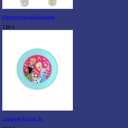
Eläimet haarukka&lusikka
7,50
€
Lautanen Frozen 3d