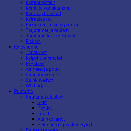
Keittiötekstiilit
Kernit ja vahakankaat
Kertakäyttöastiat
Kylmälaukut
Pakastus- ja säilytysrasiat
Tarjottimet ja tabletit
Juomapullot ja vesiastiat
Fiskars
Kylpyhuone
Tarvikkeet
Kylpyhuonematot
Pyyhkeet
Ammeet ja potat
Saunatarvikkeet
Suihkuverhot
WC-harjat
Puutarha
Puutarhakalusteet
Setit
Pöydät
Tuolit
Aurinkovarjot
Pehmusteet ja istuintyynyt
Puutarhanhoito