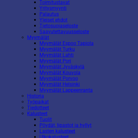
Toimitustavat
Yritysmyynti
Palautus
Yleiset ehdot
Tietosuojaseloste
Saavutettavuusseloste
Myymälät
Myymälät Espoo Tapiola
Myymälät Turku
Myymälät Lahti
Myymälät Pori
Myymälät Jyväskylä
Myymälät Kouvola
Myymälät Porvoo
Myymälät Helsinki
Myymälät Lappeenranta
Historia
Työpaikat
Tiedotteet
Kalusteet
Tuolit
Pöydät, lipastot ja hyllyt
Lasten kalusteet
Ulkokalusteet