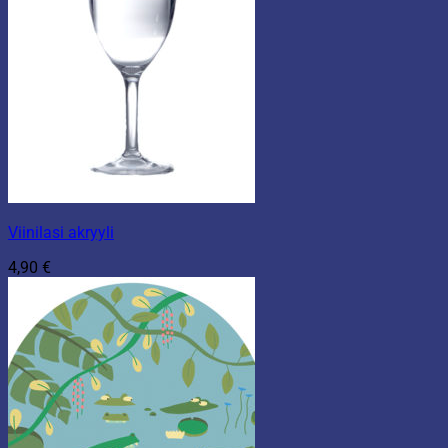
Viinilasi akryyli
4,90
€