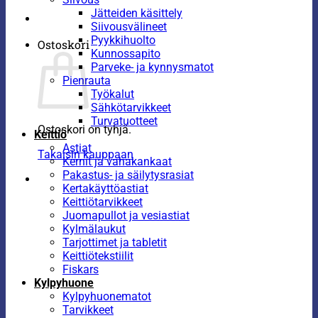
Jätteiden käsittely
Siivousvälineet
Pyykkihuolto
Ostoskori
Kunnossapito
Parveke- ja kynnysmatot
Pienrauta
Työkalut
Sähkötarvikkeet
Turvatuotteet
Ostoskori on tyhjä.
Keittiö
Astiat
Takaisin kauppaan
Kernit ja vahakankaat
Pakastus- ja säilytysrasiat
Kertakäyttöastiat
Keittiötarvikkeet
Juomapullot ja vesiastiat
Kylmälaukut
Tarjottimet ja tabletit
Keittiötekstiilit
Fiskars
Kylpyhuone
Kylpyhuonematot
Tarvikkeet