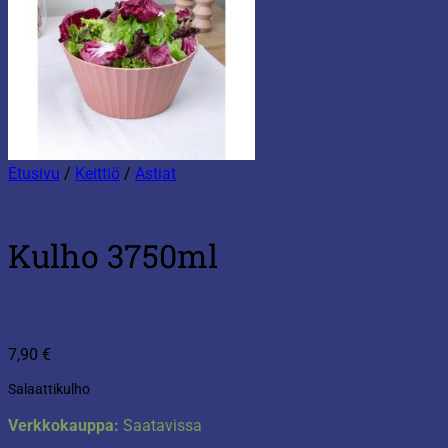
Etusivu
/
Keittiö
/
Astiat
Kulho 3750ml
7,90
€
Salaattikulho
Verkkokauppa:
Saatavissa