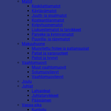
Matot
Keskilattiamatot
Käytävämatot
Juutti- ja sisalmatot
Kosteantilanmatot
Kylpyhuonematot
Liukuestematot ja tarvikkeet
Parveke ja kynnysmatot
Puuvilla- ja räsymatot
Makuuhuone
Muovitettu frotee ja patjansuojat
Patjat ja varavuoteet
Peitot ja tyynyt
Vaahtomuovit
Muut vaahtomuovit
Solumuovilevyt
Vaahtomuovilevyt
Joulu
Juhlat
Lahjaideat
Juhlatarvikkeet
Pääsiäinen
Vapaa-aika
Kuntoilu