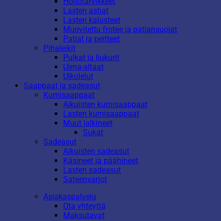
Hoitotarvikkeet
Lasten astiat
Lasten kalusteet
Muovitettu frotee ja patjansuojat
Patjat ja peitteet
Pihaleikit
Pulkat ja liukurit
Uima-altaat
Ulkolelut
Saappaat ja sadeasut
Kumisaappaat
Aikuisten kumisaappaat
Lasten kumisaappaat
Muut jalkineet
Sukat
Sadeasut
Aikuisten sadeasut
Käsineet ja päähineet
Lasten sadeasut
Sateenvarjot
Asiakaspalvelu
Ota yhteyttä
Maksutavat