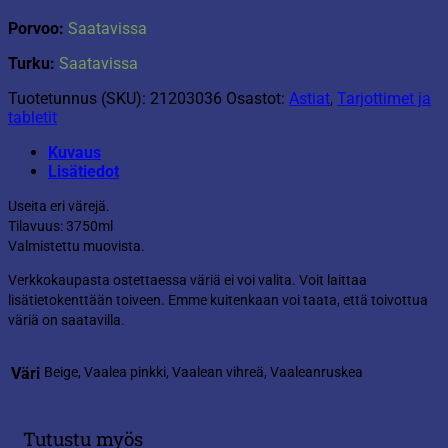
Porvoo:
Saatavissa
Turku:
Saatavissa
Tuotetunnus (SKU):
21203036
Osastot:
Astiat
,
Tarjottimet ja
tabletit
Kuvaus
Lisätiedot
Useita eri värejä.
Tilavuus: 3750ml
Valmistettu muovista.
Verkkokaupasta ostettaessa väriä ei voi valita. Voit laittaa
lisätietokenttään toiveen. Emme kuitenkaan voi taata, että toivottua
väriä on saatavilla.
Väri
Beige, Vaalea pinkki, Vaalean vihreä, Vaaleanruskea
Tutustu myös