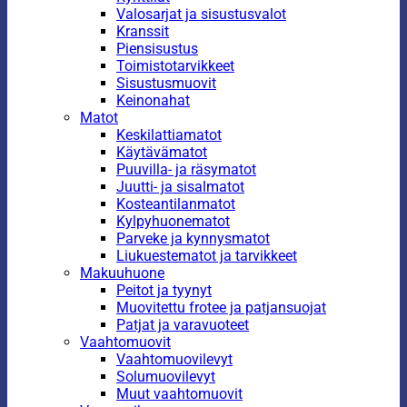
Valosarjat ja sisustusvalot
Kranssit
Piensisustus
Toimistotarvikkeet
Sisustusmuovit
Keinonahat
Matot
Keskilattiamatot
Käytävämatot
Puuvilla- ja räsymatot
Juutti- ja sisalmatot
Kosteantilanmatot
Kylpyhuonematot
Parveke ja kynnysmatot
Liukuestematot ja tarvikkeet
Makuuhuone
Peitot ja tyynyt
Muovitettu frotee ja patjansuojat
Patjat ja varavuoteet
Vaahtomuovit
Vaahtomuovilevyt
Solumuovilevyt
Muut vaahtomuovit