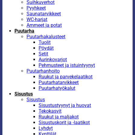
Suihkuverhot
Pyyhkeet
Saunatarvikkeet
WC-harjat
Ammeet ja potat
Puutarha
Puutarhakalusteet
Tuolit
Pöydät
Setit
Aurinkovarjot
Pehmusteet ja istuintyynyt
Puutarhanhoito
Ruukut ja parvekelaatikot
Puutarhatarvikkeet
Puutarhatyökalut
Sisustus
Sisustus
Sisustustyynyt ja huovat
Tekokasvit
Ruukut ja maljakot
Sisustuskorit ja -laatikot
Lyhdyt
Kynttilät