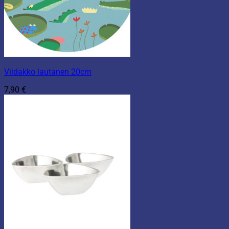
Viidakko lautanen 20cm
7,90
€