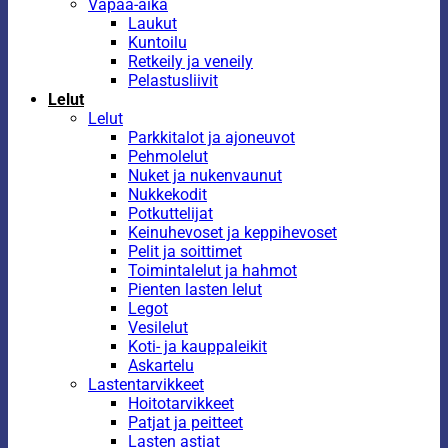
Vapaa-aika
Laukut
Kuntoilu
Retkeily ja veneily
Pelastusliivit
Lelut
Lelut
Parkkitalot ja ajoneuvot
Pehmolelut
Nuket ja nukenvaunut
Nukkekodit
Potkuttelijat
Keinuhevoset ja keppihevoset
Pelit ja soittimet
Toimintalelut ja hahmot
Pienten lasten lelut
Legot
Vesilelut
Koti- ja kauppaleikit
Askartelu
Lastentarvikkeet
Hoitotarvikkeet
Patjat ja peitteet
Lasten astiat