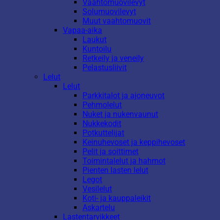
Vaahtomuovilevyt
Solumuovilevyt
Muut vaahtomuovit
Vapaa-aika
Laukut
Kuntoilu
Retkeily ja veneily
Pelastusliivit
Lelut
Lelut
Parkkitalot ja ajoneuvot
Pehmolelut
Nuket ja nukenvaunut
Nukkekodit
Potkuttelijat
Keinuhevoset ja keppihevoset
Pelit ja soittimet
Toimintalelut ja hahmot
Pienten lasten lelut
Legot
Vesilelut
Koti- ja kauppaleikit
Askartelu
Lastentarvikkeet