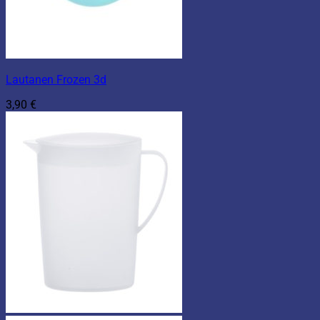
Lautanen Frozen 3d
3,90
€