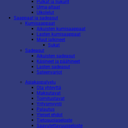
Pulkat ja liukurit
Uima-altaat
Ulkolelut
Saappaat ja sadeasut
Kumisaappaat
Aikuisten kumisaappaat
Lasten kumisaappaat
Muut jalkineet
Sukat
Sadeasut
Aikuisten sadeasut
Käsineet ja päähineet
Lasten sadeasut
Sateenvarjot
Asiakaspalvelu
Ota yhteyttä
Maksutavat
Toimitustavat
Yritysmyynti
Palautus
Yleiset ehdot
Tietosuojaseloste
Saavutettavuusseloste