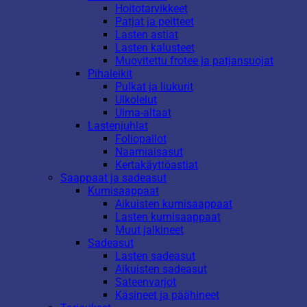
Hoitotarvikkeet
Patjat ja peitteet
Lasten astiat
Lasten kalusteet
Muovitettu frotee ja patjansuojat
Pihaleikit
Pulkat ja liukurit
Ulkolelut
Uima-altaat
Lastenjuhlat
Foliopallot
Naamiaisasut
Kertakäyttöastiat
Saappaat ja sadeasut
Kumisaappaat
Aikuisten kumisaappaat
Lasten kumisaappaat
Muut jalkineet
Sadeasut
Lasten sadeasut
Aikuisten sadeasut
Sateenvarjot
Käsineet ja päähineet