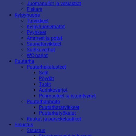
Juomapullot ja vesiastiat
Fiskars
Kylpyhuone
Tarvikkeet
Kylpyhuonematot
Pyyhkeet
Ammeet ja potat
Saunatarvikkeet
Suihkuverhot
WC-harjat
Puutarha
Puutarhakalusteet
Setit
Pöydät
Tuolit
Aurinkovarjot
Pehmusteet ja istuintyynyt
Puutarhanhoito
Puutarhatarvikkeet
Puutarhatyökalut
Ruukut ja parvekelaatikot
Sisustus
Sisustus