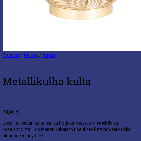
Etusivu
/
Keittiö
/
Astiat
Metallikulho kulta
29,90
€
Upea, hehkuvan kultainen kulho, joka koostuu kimmeltävistä
kultalangoista. Tuo ihanan kultaisen ripauksen keittiöön tai vaikka
olohuoneen pöydälle.