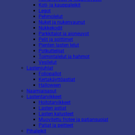
Koti- ja kauppaleikit
Legot
Pehmolelut
Nuket ja nukenvaunut
Nukkekodit
Parkkitalot ja ajoneuvot
Pelit ja soittimet
Pienten lasten lelut
Potkuttelijat
Toimintalelut ja hahmot
Vesilelut
Lastenjuhlat
Foliopallot
Kertakäyttöastiat
Halloween
Naamiaisasut
Lastentarvikkeet
Hoitotarvikkeet
Lasten astiat
Lasten kalusteet
Muovitettu frotee ja patjansuojat
Patjat ja peitteet
Pihaleikit