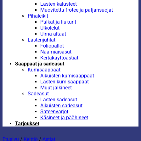
Lasten kalusteet
Muovitettu frotee ja patjansuojat
Pihaleikit
Pulkat ja liukurit
Ulkolelut
Uima-altaat
Lastenjuhlat
Foliopallot
Naamiaisasut
Kertakäyttöastiat
Saappaat ja sadeasut
Kumisaappaat
Aikuisten kumisaappaat
Lasten kumisaappaat
Muut jalkineet
Sadeasut
Lasten sadeasut
Aikuisten sadeasut
Sateenvarjot
Käsineet ja päähineet
Tarjoukset
Etusivu
/
Keittiö
/
Astiat