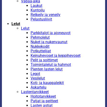
Vapaa-aika
Laukut
Kuntoilu
Retkeily ja veneily
Pelastusliivit
Lelut
Lelut
Parkkitalot ja ajoneuvot
Pehmolelut
Nuket ja nukenvaunut
Nukkekodit
Potkuttelijat
Keinuhevoset ja keppihevoset
Pelit ja soittimet
Toimintalelut ja hahmot
Pienten lasten lelut
Legot
Vesilelut
Koti- ja kauppaleikit
Askartelu
Lastentarvikkeet
Hoitotarvikkeet
Patjat ja peitteet
Lasten astiat