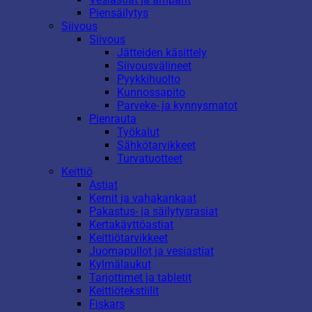
Piensäilytys
Siivous
Siivous
Jätteiden käsittely
Siivousvälineet
Pyykkihuolto
Kunnossapito
Parveke- ja kynnysmatot
Pienrauta
Työkalut
Sähkötarvikkeet
Turvatuotteet
Keittiö
Astiat
Kernit ja vahakankaat
Pakastus- ja säilytysrasiat
Kertakäyttöastiat
Keittiötarvikkeet
Juomapullot ja vesiastiat
Kylmälaukut
Tarjottimet ja tabletit
Keittiötekstiilit
Fiskars