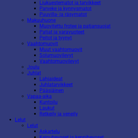
Liukuestematot ja tarvikkeet
Parveke ja kynnysmatot
Puuvilla- ja räsymatot
Makuuhuone
Muovitettu frotee ja patjansuojat
Patjat ja varavuoteet
Peitot ja tyynyt
Vaahtomuovit
Muut vaahtomuovit
Solumuovilevyt
Vaahtomuovilevyt
Joulu
Juhlat
Lahjaideat
Juhlatarvikkeet
Pääsiäinen
Vapaa-aika
Kuntoilu
Laukut
Retkeily ja veneily
Lelut
Lelut
Askartelu
Keinuhevoset ja keppihevoset