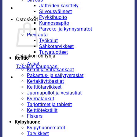
Jätteiden käsittely
Siivousvälineet
Pyykkihuolto
Ostoskori
Kunnossapito
Parveke- ja kynnysmatot
Pienrauta
Työkalut
Sähkötarvikkeet
Turvatuotteet
Ostoskori on tyhjä.
Keittiö
Astiat
Takaisin kauppaan
Kernit ja vahakankaat
Pakastus- ja säilytysrasiat
Kertakäyttöastiat
Keittiötarvikkeet
Juomapullot ja vesiastiat
Kylmälaukut
Tarjottimet ja tabletit
Keittiötekstiilit
Fiskars
Kylpyhuone
Kylpyhuonematot
Tarvikkeet