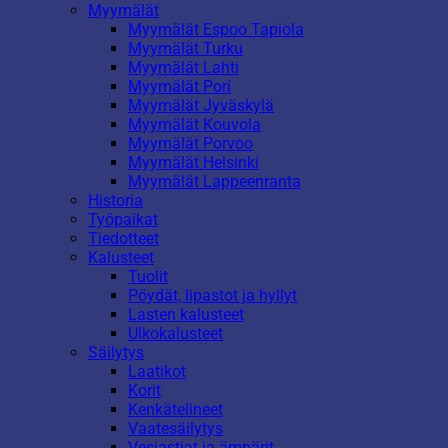
Myymälät
Myymälät Espoo Tapiola
Myymälät Turku
Myymälät Lahti
Myymälät Pori
Myymälät Jyväskylä
Myymälät Kouvola
Myymälät Porvoo
Myymälät Helsinki
Myymälät Lappeenranta
Historia
Työpaikat
Tiedotteet
Kalusteet
Tuolit
Pöydät, lipastot ja hyllyt
Lasten kalusteet
Ulkokalusteet
Säilytys
Laatikot
Korit
Kenkätelineet
Vaatesäilytys
Vesiastiat ja ämpärit