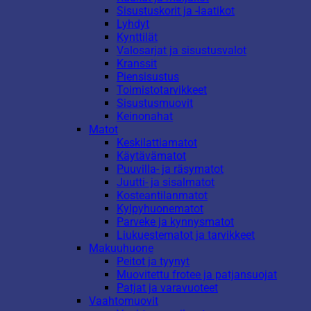
Sisustuskorit ja -laatikot
Lyhdyt
Kynttilät
Valosarjat ja sisustusvalot
Kranssit
Piensisustus
Toimistotarvikkeet
Sisustusmuovit
Keinonahat
Matot
Keskilattiamatot
Käytävämatot
Puuvilla- ja räsymatot
Juutti- ja sisalmatot
Kosteantilanmatot
Kylpyhuonematot
Parveke ja kynnysmatot
Liukuestematot ja tarvikkeet
Makuuhuone
Peitot ja tyynyt
Muovitettu frotee ja patjansuojat
Patjat ja varavuoteet
Vaahtomuovit