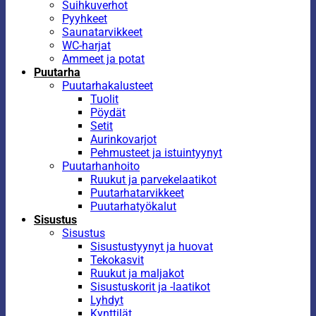
Suihkuverhot
Pyyhkeet
Saunatarvikkeet
WC-harjat
Ammeet ja potat
Puutarha
Puutarhakalusteet
Tuolit
Pöydät
Setit
Aurinkovarjot
Pehmusteet ja istuintyynyt
Puutarhanhoito
Ruukut ja parvekelaatikot
Puutarhatarvikkeet
Puutarhatyökalut
Sisustus
Sisustus
Sisustustyynyt ja huovat
Tekokasvit
Ruukut ja maljakot
Sisustuskorit ja -laatikot
Lyhdyt
Kynttilät