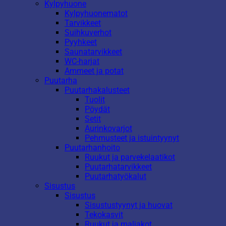
Kylpyhuone
Kylpyhuonematot
Tarvikkeet
Suihkuverhot
Pyyhkeet
Saunatarvikkeet
WC-harjat
Ammeet ja potat
Puutarha
Puutarhakalusteet
Tuolit
Pöydät
Setit
Aurinkovarjot
Pehmusteet ja istuintyynyt
Puutarhanhoito
Ruukut ja parvekelaatikot
Puutarhatarvikkeet
Puutarhatyökalut
Sisustus
Sisustus
Sisustustyynyt ja huovat
Tekokasvit
Ruukut ja maljakot