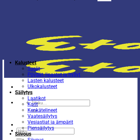
Kalusteet
Tuolit
Pöydät, lipastot ja hyllyt
Lasten kalusteet
Ulkokalusteet
Säilytys
Laatikot
Etsi:
Korit
Kenkätelineet
Vaatesäilytys
Vesiastiat ja ämpärit
Piensäilytys
Etsi:
Siivous
Siivous