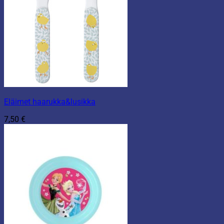
Eläimet haarukka&lusikka
7,50
€