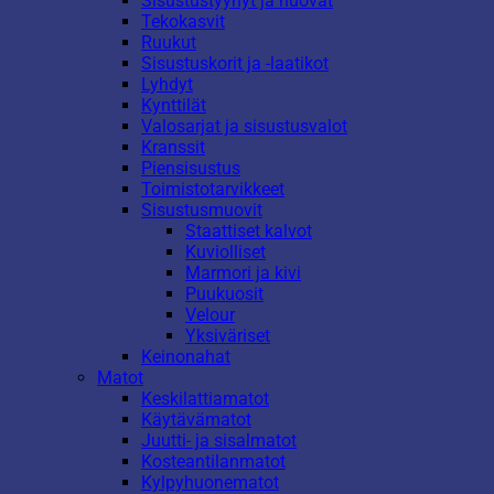
Sisustustyynyt ja huovat
Tekokasvit
Ruukut
Sisustuskorit ja -laatikot
Lyhdyt
Kynttilät
Valosarjat ja sisustusvalot
Kranssit
Piensisustus
Toimistotarvikkeet
Sisustusmuovit
Staattiset kalvot
Kuviolliset
Marmori ja kivi
Puukuosit
Velour
Yksiväriset
Keinonahat
Matot
Keskilattiamatot
Käytävämatot
Juutti- ja sisalmatot
Kosteantilanmatot
Kylpyhuonematot