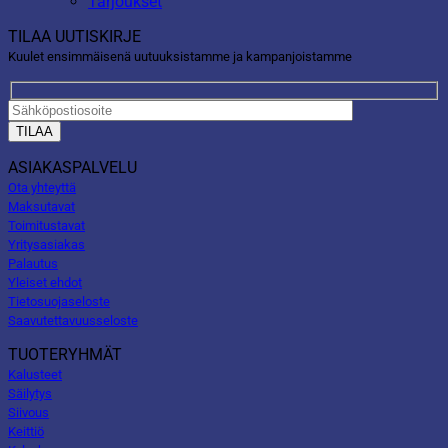
Tarjoukset
TILAA UUTISKIRJE
Kuulet ensimmäisenä uutuuksistamme ja kampanjoistamme
ASIAKASPALVELU
Ota yhteyttä
Maksutavat
Toimitustavat
Yritysasiakas
Palautus
Yleiset ehdot
Tietosuojaseloste
Saavutettavuusseloste
TUOTERYHMÄT
Kalusteet
Säilytys
Siivous
Keittiö