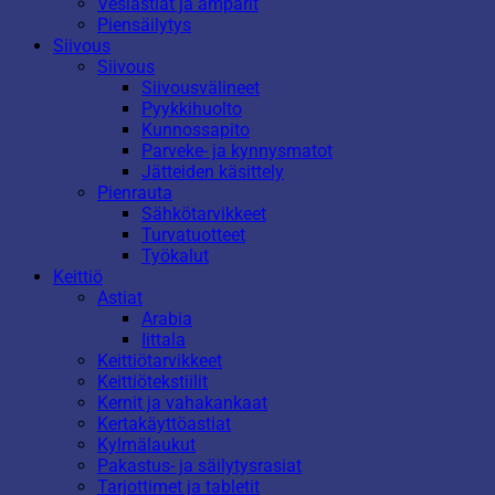
Vesiastiat ja ämpärit
Piensäilytys
Siivous
Siivous
Siivousvälineet
Pyykkihuolto
Kunnossapito
Parveke- ja kynnysmatot
Jätteiden käsittely
Pienrauta
Sähkötarvikkeet
Turvatuotteet
Työkalut
Keittiö
Astiat
Arabia
Iittala
Keittiötarvikkeet
Keittiötekstiilit
Kernit ja vahakankaat
Kertakäyttöastiat
Kylmälaukut
Pakastus- ja säilytysrasiat
Tarjottimet ja tabletit