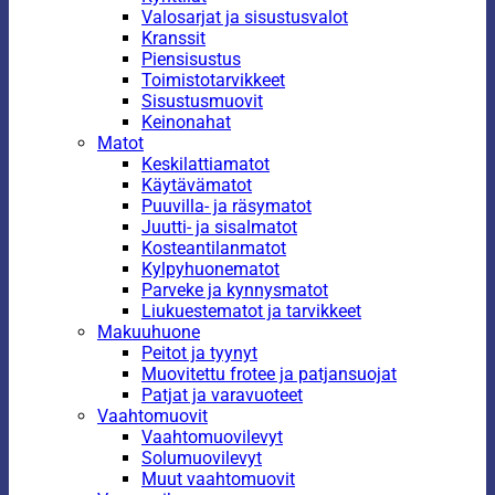
Valosarjat ja sisustusvalot
Kranssit
Piensisustus
Toimistotarvikkeet
Sisustusmuovit
Keinonahat
Matot
Keskilattiamatot
Käytävämatot
Puuvilla- ja räsymatot
Juutti- ja sisalmatot
Kosteantilanmatot
Kylpyhuonematot
Parveke ja kynnysmatot
Liukuestematot ja tarvikkeet
Makuuhuone
Peitot ja tyynyt
Muovitettu frotee ja patjansuojat
Patjat ja varavuoteet
Vaahtomuovit
Vaahtomuovilevyt
Solumuovilevyt
Muut vaahtomuovit