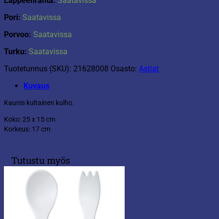
Lappeenranta:
Saatavissa
Pori:
Saatavissa
Porvoo:
Saatavissa
Turku:
Saatavissa
Tuotetunnus (SKU):
21628008
Osasto:
Astiat
Kuvaus
Kaunis kultainen kulho.
Koko: 25 x 15 cm
Korkeus: 17 cm
Tutustu myös