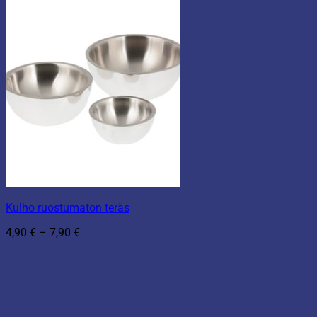
Kulho ruostumaton teräs
Hintaluokka:
4,90
€
–
7,90
€
4,90 €
-
7,90 €